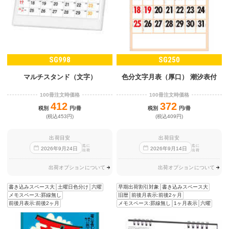
SG998
SG250
マルチスタンド（文字）
色分文字月表（厚口） 潮汐表付
100冊注文時価格
100冊注文時価格
412
372
税別
円/冊
税別
円/冊
(税込453円)
(税込409円)
出荷目安
出荷目安
迄に
迄に
2026
年
9
月
24
日
2026
年
9
月
14
日
出荷
出荷
出荷オプションについて
出荷オプションについて
書き込みスペース大
土曜日色分け
六曜
早期出荷割引対象
書き込みスペース大
メモスペース:罫線無し
旧暦
前後月表示:前後2ヶ月
前後月表示:前後2ヶ月
メモスペース:罫線無し
1ヶ月表示
六曜