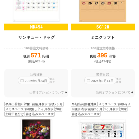
NK454
SG128
サンキュー・ドッグ
ミニクラフト
100冊注文時価格
100冊注文時価格
571
395
税別
円/冊
税別
円/冊
(税込628円)
(税込434円)
出荷目安
出荷目安
迄に
迄に
2026
年
9
月
24
日
2026
年
9
月
14
日
出荷
出荷
出荷オプションについて
出荷オプションについて
早期出荷割引対象
前後月表示:前後2ヶ月
早期出荷割引対象
メモスペース:罫線有り
メモスペース:罫線無し
1ヶ月表示
六曜
前後月表示:前後2ヶ月
1ヶ月表示
六曜
土曜日色分け
書き込みスペース大
書き込みスペース大