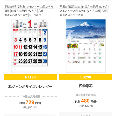
早期出荷割引対象
メモスペース:罫線有り
早期出荷割引対象
前後月表示:前後2ヶ月
旧暦
前後月表示:前後2ヶ月
六曜
メモスペース:罫線無し
1ヶ月表示
六曜
書き込みスペース大
1ヶ月表示
書き込みスペース大
NK190
SG290
四季彩花
21ジャンボサイズカレンダー
100冊注文時価格
100冊注文時価格
480
729
税別
円/冊
税別
円/冊
(税込528円)
(税込801円)