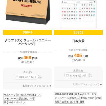
SG946
SG202
クラフトスケジュール（エコペー
日本六景
パーリング）
100冊注文時価格
100冊注文時価格
405
468
税別
円/冊
税別
円/冊
(税込445円)
(税込514円)
出荷目安
出荷目安
迄に
2026
年
9
月
14
日
迄に
出荷
2026
年
9
月
14
日
出荷
出荷オプションについて
出荷オプションについて
早期出荷割引対象
書き込みスペース大
年表ページ
前後月表示:前後2ヶ月
メモスペース:罫線無し
土曜日色分け
六曜
メモスペース:罫線無し
六曜
前後月表示:前後2ヶ月
旧暦
書き込みスペース大