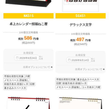
NK515
SG451
卓上カレンダー招福ねこ暦
デラックス文字
100冊注文時価格
100冊注文時価格
586
497
税別
円/冊
税別
円/冊
(税込644円)
(税込546円)
出荷目安
出荷目安
迄に
2026
年
9
月
24
日
出荷
迄に
2026
年
9
月
14
日
出荷
出荷オプションについて
出荷オプションについて
早期出荷割引対象
六曜
早期出荷割引対象
書き込みスペース大
メモスペース:罫線無し
旧暦
前後月表示:前後2ヶ月
前後月表示:前後2ヶ月
旧暦
メモスペース:罫線無し
1ヶ月表示
六曜
書き込みスペース大