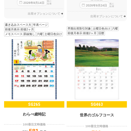
迄に
2026
年
9
月
14
日
出荷
迄に
2026
年
9
月
24
日
出荷
出荷オプションについて
出荷オプションについて
書き込みスペース大
年表ページ
早期出荷割引対象
土曜日色分け
六曜
前後月表示:前後2ヶ月
前後月表示:前後2ヶ月
旧暦
メモスペース:罫線無し
六曜
土曜日色分け
SG265
SG463
わらべ歳時記
世界のゴルフコース
100冊注文時価格
100冊注文時価格
581