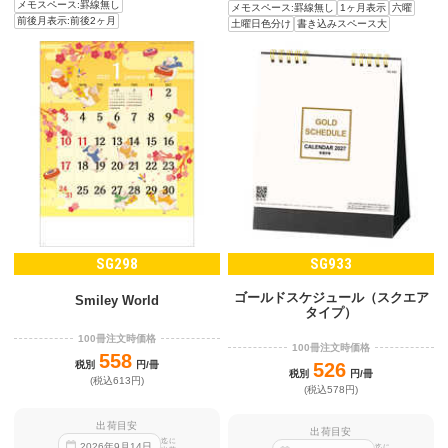
メモスペース:罫線無し
メモスペース:罫線無し
1ヶ月表示
六曜
前後月表示:前後2ヶ月
土曜日色分け
書き込みスペース大
SG298
SG933
ゴールドスケジュール（スクエア
Smiley World
タイプ）
100冊注文時価格
100冊注文時価格
558
税別
円/冊
526
税別
円/冊
(税込613円)
(税込578円)
出荷目安
出荷目安
迄に
2026
年
9
月
14
日
迄に