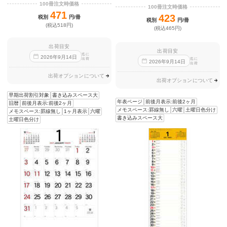
100冊注文時価格
100冊注文時価格
471
423
税別
円/冊
税別
円/冊
(税込518円)
(税込465円)
出荷目安
出荷目安
迄に
2026
年
9
月
14
日
出荷
迄に
2026
年
9
月
14
日
出荷
出荷オプションについて
出荷オプションについて
早期出荷割引対象
書き込みスペース大
年表ページ
前後月表示:前後2ヶ月
旧暦
前後月表示:前後2ヶ月
メモスペース:罫線無し
六曜
土曜日色分け
メモスペース:罫線無し
1ヶ月表示
六曜
書き込みスペース大
土曜日色分け