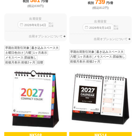
739
税別
円/冊
税別
円/冊
(税込639円)
(税込812円)
出荷目安
出荷目安
迄に
2026
年
9
月
14
日
出荷
迄に
2026
年
9
月
14
日
出荷
出荷オプションについて
出荷オプションについて
早期出荷割引対象
書き込みスペース大
早期出荷割引対象
書き込みスペース大
土曜日色分け
六曜
1ヶ月表示
六曜
1ヶ月表示
メモスペース:罫線無し
メモスペース:罫線無し
前後月表示:前後2ヶ月
前後月表示:前後2ヶ月
旧暦
NK508
NK514