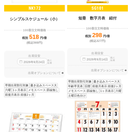
NK172
SG101
短冊 数字月表 紐付
シンプルスケジュール（小）
100冊注文時価格
100冊注文時価格
298
518
税別
円/冊
税別
円/冊
(税込327円)
(税込569円)
出荷目安
出荷目安
迄に
2026
年
9
月
14
日
出荷
迄に
2026
年
9
月
24
日
出荷
出荷オプションについて
出荷オプションについて
早期出荷割引対象
書き込みスペース大
早期出荷割引対象
書き込みスペース大
年齢早見表
旧暦
前後月表示:前後2ヶ月
六曜
1ヶ月表示
メモスペース:罫線無し
メモスペース:罫線無し
1ヶ月表示
六曜
前後月表示:前後2ヶ月
土曜日色分け