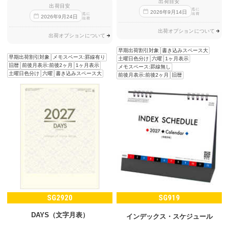
出荷目安
出荷目安
迄に
2026
年
9
月
14
日
出荷
迄に
2026
年
9
月
24
日
出荷
出荷オプションについて
出荷オプションについて
早期出荷割引対象
書き込みスペース大
早期出荷割引対象
メモスペース:罫線有り
土曜日色分け
六曜
1ヶ月表示
旧暦
前後月表示:前後2ヶ月
1ヶ月表示
メモスペース:罫線無し
土曜日色分け
六曜
書き込みスペース大
前後月表示:前後2ヶ月
旧暦
SG2920
SG919
DAYS（文字月表）
インデックス・スケジュール