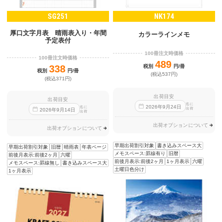
SG251
NK174
厚口文字月表 晴雨表入り・年間
カラーラインメモ
予定表付
100冊注文時価格
100冊注文時価格
489
338
税別
円/冊
税別
円/冊
(税込537円)
(税込371円)
出荷目安
出荷目安
迄に
2026
年
9
月
24
日
迄に
出荷
2026
年
9
月
14
日
出荷
出荷オプションについて
出荷オプションについて
早期出荷割引対象
書き込みスペース大
早期出荷割引対象
旧暦
晴雨表
年表ページ
メモスペース:罫線有り
旧暦
前後月表示:前後2ヶ月
六曜
前後月表示:前後2ヶ月
1ヶ月表示
六曜
メモスペース:罫線無し
書き込みスペース大
土曜日色分け
1ヶ月表示