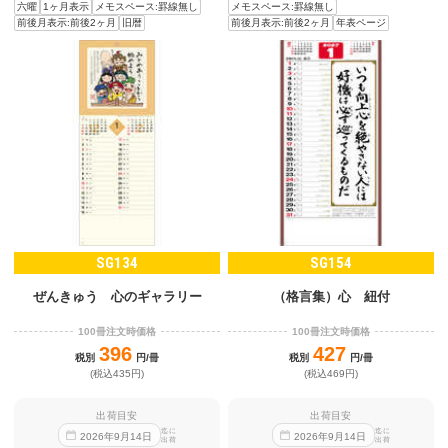
六曜
1ヶ月表示
メモスペース:罫線無し
メモスペース:罫線無し
前後月表示:前後2ヶ月
旧暦
前後月表示:前後2ヶ月
年表ページ
SG134
SG154
ぜんきゅう 心のギャラリー
（格言集）心 紐付
100冊注文時価格
100冊注文時価格
396
427
税別
円/冊
税別
円/冊
(税込435円)
(税込469円)
出荷目安
出荷目安
迄に
迄に
2026
年
9
月
14
日
2026
年
9
月
14
日
出荷
出荷