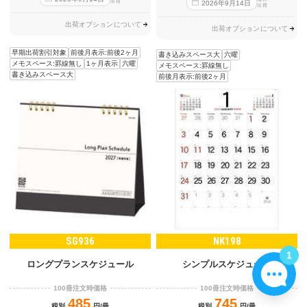
出荷
2026
年
9
月
14
日
出荷
出荷オプションについて
出荷オプションについて
早期出荷割引対象
前後月表示:前後2ヶ月
書き込みスペース大
六曜
メモスペース:罫線無し
1ヶ月表示
六曜
メモスペース:罫線無し
書き込みスペース大
前後月表示:前後2ヶ月
SG936
NK198
1
ロングプランスケジュール
シンプルスケジュール
100冊注文時価格
100冊注文時価格
485
745
税別
円/冊
税別
円/冊