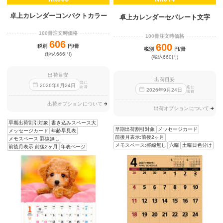
卓上カレンダーコンパクトカラー
卓上カレンダーセパレート文字
100冊注文時価格
100冊注文時価格
606
600
税別
円/冊
税別
円/冊
(税込666円)
(税込660円)
出荷目安
出荷目安
迄に
2026
年
9
月
24
日
出荷
迄に
2026
年
9
月
24
日
出荷
出荷オプションについて
出荷オプションについて
早期出荷割引対象
書き込みスペース大
早期出荷割引対象
メッセージカード
メッセージカード
年齢早見表
前後月表示:前後2ヶ月
メモスペース:罫線無し
メモスペース:罫線無し
六曜
土曜日色分け
前後月表示:前後2ヶ月
年表ページ