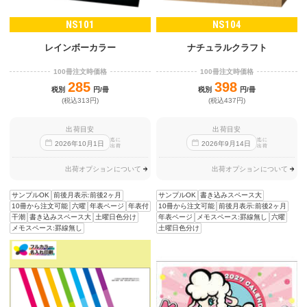
NS101
NS104
レインボーカラー
ナチュラルクラフト
100冊注文時価格
100冊注文時価格
285
398
税別
円/冊
税別
円/冊
(税込313円)
(税込437円)
出荷目安
出荷目安
迄に
迄に
2026
年
10
月
1
日
2026
年
9
月
14
日
出荷
出荷
出荷オプションについて
出荷オプションについて
サンプルOK
前後月表示:前後2ヶ月
サンプルOK
書き込みスペース大
10冊から注文可能
六曜
年表ページ
年表付
10冊から注文可能
前後月表示:前後2ヶ月
干潮
書き込みスペース大
土曜日色分け
年表ページ
メモスペース:罫線無し
六曜
メモスペース:罫線無し
土曜日色分け