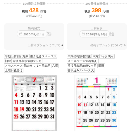
100冊注文時価格
100冊注文時価格
428
398
税別
円/冊
税別
円/冊
(税込470円)
(税込437円)
出荷目安
出荷目安
迄に
迄に
2026
年
9
月
14
日
2026
年
9
月
14
日
出荷
出荷
出荷オプションについて
出荷オプションについて
早期出荷割引対象
書き込みスペース大
早期出荷割引対象
六曜
1ヶ月表示
旧暦
前後月表示:前後2ヶ月
メモスペース:罫線無し
メモスペース:罫線無し
1ヶ月表示
六曜
前後月表示:前後2ヶ月
旧暦
土曜日色分け
書き込みスペース大