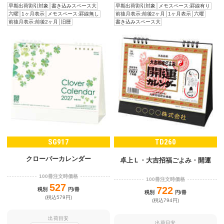
早期出荷割引対象
書き込みスペース大
早期出荷割引対象
メモスペース:罫線有り
六曜
1ヶ月表示
メモスペース:罫線無し
前後月表示:前後2ヶ月
1ヶ月表示
六曜
前後月表示:前後2ヶ月
旧暦
書き込みスペース大
SG917
TD260
クローバーカレンダー
卓上Ｌ・大吉招福ごよみ・開運
100冊注文時価格
100冊注文時価格
527
722
税別
円/冊
税別
円/冊
(税込579円)
(税込794円)
出荷目安
出荷目安