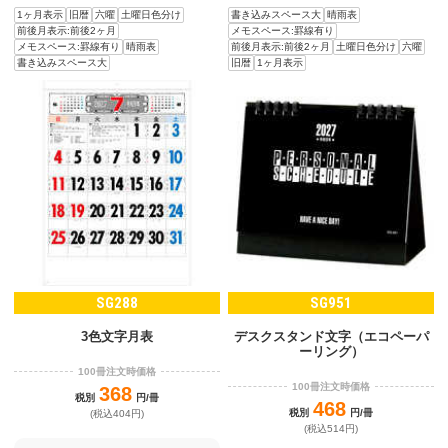
1ヶ月表示
旧暦
六曜
土曜日色分け
書き込みスペース大
晴雨表
前後月表示:前後2ヶ月
メモスペース:罫線有り
メモスペース:罫線有り
晴雨表
前後月表示:前後2ヶ月
土曜日色分け
六曜
書き込みスペース大
旧暦
1ヶ月表示
SG288
SG951
3色文字月表
デスクスタンド文字（エコペーパ
ーリング）
100冊注文時価格
100冊注文時価格
368
税別
円/冊
468
税別
円/冊
(税込404円)
(税込514円)