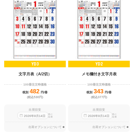
YD3
YD2
文字月表（A/2切）
メモ欄付き文字月表
100冊注文時価格
100冊注文時価格
482
343
税別
円/冊
税別
円/冊
(税込530円)
(税込377円)
出荷目安
出荷目安
迄に
迄に
2026
年
9
月
14
日
2026
年
9
月
14
日
出荷
出荷
出荷オプションについて
出荷オプションについて