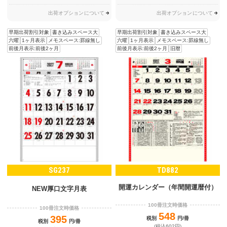
出荷オプションについて
出荷オプションについて
早期出荷割引対象
書き込みスペース大
早期出荷割引対象
書き込みスペース大
六曜
1ヶ月表示
メモスペース:罫線無し
六曜
1ヶ月表示
メモスペース:罫線無し
前後月表示:前後2ヶ月
前後月表示:前後2ヶ月
旧暦
SG237
TD882
開運カレンダー（年間開運暦付）
NEW厚口文字月表
100冊注文時価格
100冊注文時価格
548
395
税別
円/冊
税別
円/冊
(税込602円)