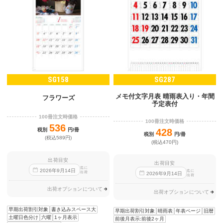
SG158
SG287
メモ付文字月表 晴雨表入り・年間
フラワーズ
予定表付
100冊注文時価格
100冊注文時価格
536
税別
円/冊
428
税別
円/冊
(税込589円)
(税込470円)
出荷目安
出荷目安
迄に
2026
年
9
月
14
日
迄に
出荷
2026
年
9
月
14
日
出荷
出荷オプションについて
出荷オプションについて
早期出荷割引対象
書き込みスペース大
早期出荷割引対象
晴雨表
年表ページ
旧暦
土曜日色分け
六曜
1ヶ月表示
前後月表示:前後2ヶ月