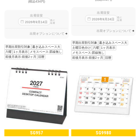
(税込434円)
出荷目安
出荷目安
迄に
2026
年
9
月
24
日
出荷
迄に
2026
年
9
月
14
日
出荷
出荷オプションについて
出荷オプションについて
早期出荷割引対象
書き込みスペース大
早期出荷割引対象
書き込みスペース大
土曜日色分け
六曜
1ヶ月表示
六曜
1ヶ月表示
メモスペース:罫線無し
メモスペース:罫線無し
前後月表示:前後2ヶ月
旧暦
前後月表示:前後2ヶ月
旧暦
SG957
SG9980