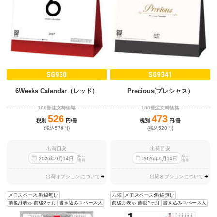
SG930
SG9341
6Weeks Calendar（レッド）
Precious(プレシャス）
100冊注文時価格
100冊注文時価格
526
473
税別
円/冊
税別
円/冊
(税込578円)
(税込520円)
出荷目安
出荷目安
迄に
迄に
2026
年
9
月
14
日
2026
年
9
月
14
日
出荷
出荷
出荷オプションについて
出荷オプションについて
メモスペース:罫線無し
六曜
メモスペース:罫線無し
前後月表示:前後2ヶ月
書き込みスペース大
前後月表示:前後2ヶ月
書き込みスペース大