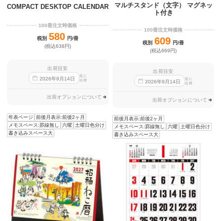
マルチスタンド（文字） マグネッ
COMPACT DESKTOP CALENDAR
ト付き
100冊注文時価格
100冊注文時価格
580
税別
円/冊
609
税別
円/冊
(税込638円)
(税込669円)
出荷目安
出荷目安
迄に
2026
年
9
月
14
日
迄に
出荷
2026
年
9
月
14
日
出荷
出荷オプションについて
出荷オプションについて
年表ページ
前後月表示:前後2ヶ月
前後月表示:前後2ヶ月
メモスペース:罫線無し
六曜
土曜日色分け
メモスペース:罫線無し
六曜
土曜日色分け
書き込みスペース大
書き込みスペース大