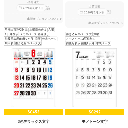
出荷目安
出荷目安
迄に
2026
年
9
月
14
日
出荷
迄に
2026
年
9
月
14
日
出荷
出荷オプションについて
出荷オプションについて
早期出荷割引対象
土曜日色分け
六曜
書き込みスペース大
六曜
1ヶ月表示
メモスペース:罫線無し
メモスペース:罫線無し
前後月表示:前後2ヶ月
旧暦
年表ページ
前後月表示:前後2ヶ月
年表ページ
晴雨表
書き込みスペース大
SG453
SG292
3色デラックス文字
モノトーン文字