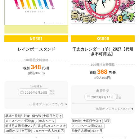
NS301
KG800
レインボー スタンド
干支カレンダー（羊）2027【代引
き不可商品】
100冊注文時価格
100冊注文時価格
348
税別
円/冊
368
税別
円/冊
(税込382円)
(税込404円)
出荷目安
出荷目安
迄に
2026
年
9
月
14
日
出荷
迄に
2026
年
9
月
14
日
出荷
出荷オプションについて
出荷オプションについて
早期出荷割引対象
個包装
土曜日色分け
個包装
土曜日色分け
六曜
メモスペース:罫線無し
年表ページ
メモスペース:罫線無し
前後月表示:前後2ヶ月
書き込みスペース大
前後月表示:前後2ヶ月
10冊から注文可能
フルカラー名入れ対応