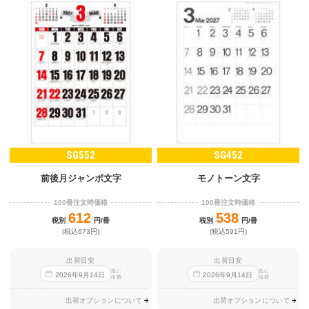
SG552
SG452
前後月ジャンボ文字
モノトーン文字
100冊注文時価格
100冊注文時価格
612
538
税別
円/冊
税別
円/冊
(税込673円)
(税込591円)
出荷目安
出荷目安
迄に
迄に
2026
年
9
月
14
日
2026
年
9
月
14
日
出荷
出荷
出荷オプションについて
出荷オプションについて