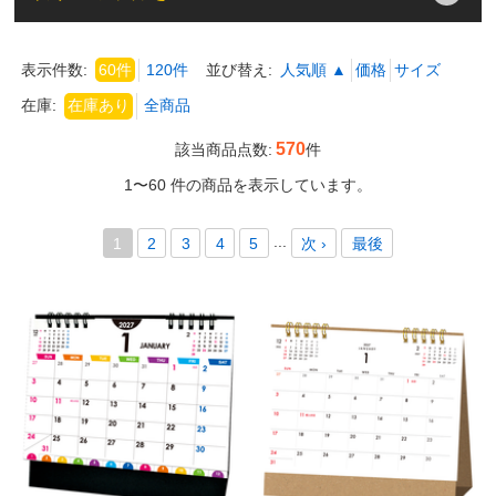
表示件数:
60件
120件
並び替え:
人気順 ▲
価格
サイズ
在庫:
570
該当商品点数:
件
1〜60 件の商品を表示しています。
...
1
2
3
4
5
次 ›
最後