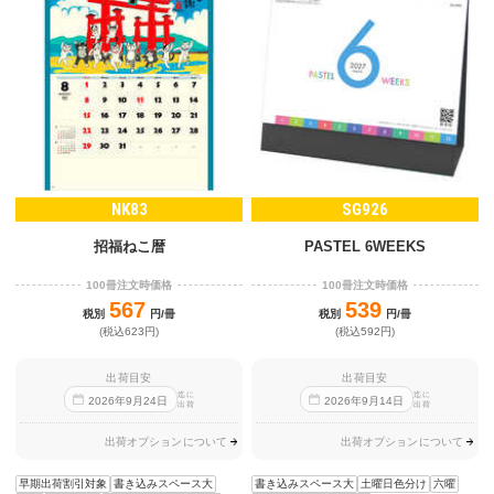
NK83
SG926
招福ねこ暦
PASTEL 6WEEKS
100冊注文時価格
100冊注文時価格
567
539
税別
円/冊
税別
円/冊
(税込623円)
(税込592円)
出荷目安
出荷目安
迄に
迄に
2026
年
9
月
24
日
2026
年
9
月
14
日
出荷
出荷
出荷オプションについて
出荷オプションについて
早期出荷割引対象
書き込みスペース大
書き込みスペース大
土曜日色分け
六曜