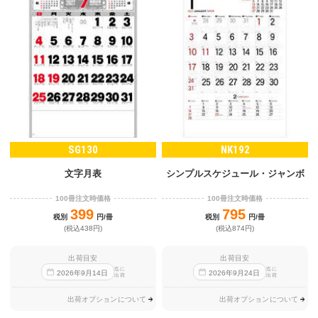
SG130
NK192
文字月表
シンプルスケジュール・ジャンボ
100冊注文時価格
100冊注文時価格
399
795
税別
円/冊
税別
円/冊
(税込438円)
(税込874円)
出荷目安
出荷目安
迄に
迄に
2026
年
9
月
14
日
2026
年
9
月
24
日
出荷
出荷
出荷オプションについて
出荷オプションについて