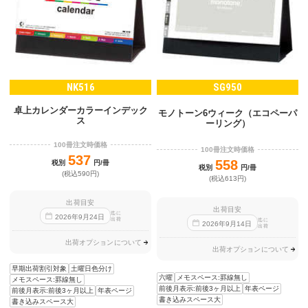
NK516
SG950
卓上カレンダーカラーインデック
モノトーン6ウィーク（エコペーパ
ス
ーリング）
100冊注文時価格
100冊注文時価格
537
558
税別
円/冊
税別
円/冊
(税込590円)
(税込613円)
出荷目安
出荷目安
迄に
2026
年
9
月
24
日
出荷
迄に
2026
年
9
月
14
日
出荷
出荷オプションについて
出荷オプションについて
早期出荷割引対象
土曜日色分け
六曜
メモスペース:罫線無し
メモスペース:罫線無し
前後月表示:前後3ヶ月以上
年表ページ
前後月表示:前後3ヶ月以上
年表ページ
書き込みスペース大
書き込みスペース大