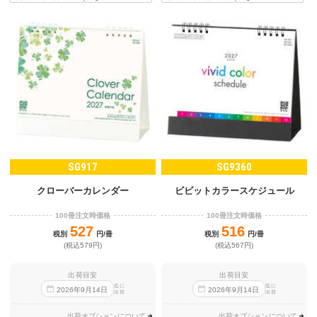
SG917
SG9360
クローバーカレンダー
ビビットカラースケジュール
100冊注文時価格
100冊注文時価格
527
516
税別
円/冊
税別
円/冊
(税込579円)
(税込567円)
出荷目安
出荷目安
迄に
迄に
2026
年
9
月
14
日
2026
年
9
月
14
日
出荷
出荷
出荷オプションについて
出荷オプションについて