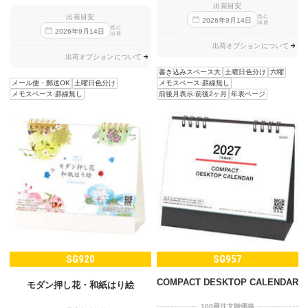
出荷目安
出荷目安
迄に
2026
年
9
月
14
日
出荷
迄に
2026
年
9
月
14
日
出荷
出荷オプションについて
出荷オプションについて
書き込みスペース大
土曜日色分け
六曜
メール便・郵送OK
土曜日色分け
メモスペース:罫線無し
メモスペース:罫線無し
前後月表示:前後2ヶ月
年表ページ
SG920
SG957
COMPACT DESKTOP CALENDAR
モダン押し花・和紙はり絵
100冊注文時価格