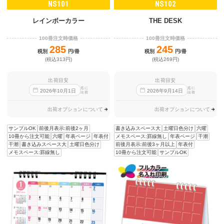
NS101
NS102
レインボーカラー
THE DESK
100冊注文時価格
100冊注文時価格
285
245
税別
円/冊
税別
円/冊
(税込313円)
(税込269円)
出荷目安
出荷目安
迄に
迄に
2026
年
10
月
1
日
2026
年
9
月
14
日
出荷
出荷
出荷オプションについて
出荷オプションについて
サンプルOK
前後月表示:前後2ヶ月
書き込みスペース大
土曜日色分け
六曜
10冊から注文可能
六曜
年表ページ
年表付
メモスペース:罫線無し
年表ページ
干潮
干潮
書き込みスペース大
土曜日色分け
前後月表示:前後3ヶ月以上
年表付
メモスペース:罫線無し
10冊から注文可能
サンプルOK