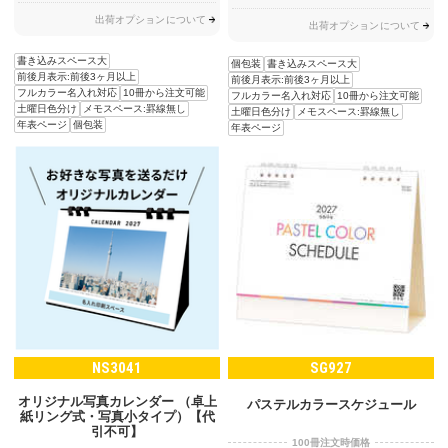
出荷オプションについて
出荷オプションについて
書き込みスペース大
個包装
書き込みスペース大
前後月表示:前後3ヶ月以上
前後月表示:前後3ヶ月以上
フルカラー名入れ対応
10冊から注文可能
フルカラー名入れ対応
10冊から注文可能
土曜日色分け
メモスペース:罫線無し
土曜日色分け
メモスペース:罫線無し
年表ページ
個包装
年表ページ
NS3041
SG927
オリジナル写真カレンダー （卓上
パステルカラースケジュール
紙リング式・写真小タイプ）【代
引不可】
100冊注文時価格