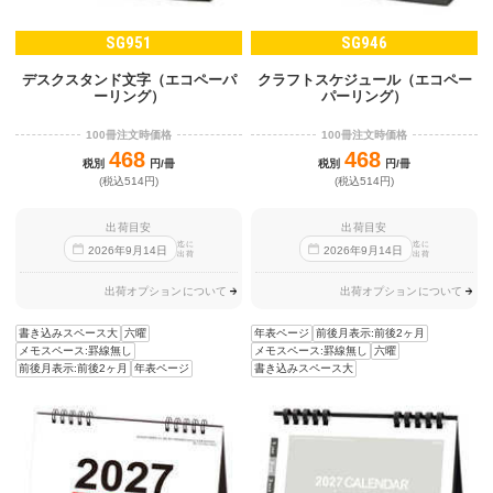
SG951
SG946
デスクスタンド文字（エコペーパ
クラフトスケジュール（エコペー
ーリング）
パーリング）
100冊注文時価格
100冊注文時価格
468
468
税別
円/冊
税別
円/冊
(税込514円)
(税込514円)
出荷目安
出荷目安
迄に
迄に
2026
年
9
月
14
日
2026
年
9
月
14
日
出荷
出荷
出荷オプションについて
出荷オプションについて
書き込みスペース大
六曜
年表ページ
前後月表示:前後2ヶ月
メモスペース:罫線無し
メモスペース:罫線無し
六曜
前後月表示:前後2ヶ月
年表ページ
書き込みスペース大