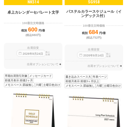
NK514
SG958
パステルカラースケジュール（イ
卓上カレンダーセパレート文字
ンデックス付）
100冊注文時価格
100冊注文時価格
600
税別
円/冊
684
税別
円/冊
(税込660円)
(税込752円)
出荷目安
出荷目安
迄に
2026
年
9
月
24
日
迄に
出荷
2026
年
9
月
14
日
出荷
出荷オプションについて
出荷オプションについて
早期出荷割引対象
メッセージカード
書き込みスペース大
年表ページ
前後月表示:前後2ヶ月
前後月表示:前後3ヶ月以上
メモスペース:罫線無し
六曜
土曜日色分け
メモスペース:罫線無し
六曜
土曜日色分け