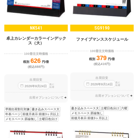
NK541
SG9190
卓上カレンダーカラーインデック
ファイブマンススケジュール
ス（大）
100冊注文時価格
100冊注文時価格
379
626
税別
円/冊
税別
円/冊
(税込416円)
(税込688円)
出荷目安
出荷目安
迄に
2026
年
9
月
14
日
迄に
出荷
2026
年
9
月
24
日
出荷
出荷オプションについて
出荷オプションについて
書き込みスペース大
土曜日色分け
六曜
早期出荷割引対象
書き込みスペース大
メモスペース:罫線無し
年表ページ
前後月表示:前後3ヶ月以上
前後月表示:前後3ヶ月以上
メモスペース:罫線無し
土曜日色分け