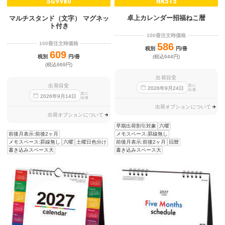
SG9980
NK515
卓上カレンダー招福ねこ暦
マルチスタンド（文字） マグネッ
ト付き
100冊注文時価格
100冊注文時価格
586
税別
円/冊
609
税別
円/冊
(税込644円)
(税込669円)
出荷目安
出荷目安
迄に
2026
年
9
月
24
日
出荷
迄に
2026
年
9
月
14
日
出荷
出荷オプションについて
出荷オプションについて
早期出荷割引対象
六曜
前後月表示:前後2ヶ月
メモスペース:罫線無し
メモスペース:罫線無し
六曜
土曜日色分け
前後月表示:前後2ヶ月
旧暦
書き込みスペース大
書き込みスペース大