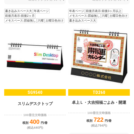
書き込みスペース大
年表ページ
年表ページ
前後月表示:前後3ヶ月以上
前後月表示:前後2ヶ月
メモスペース:罫線無し
六曜
土曜日色分け
メモスペース:罫線無し
六曜
土曜日色分け
書き込みスペース大
SG9540
TD260
卓上Ｌ・大吉招福ごよみ・開運
スリムデスクトップ
100冊注文時価格
100冊注文時価格
722
400
税別
円/冊
税別
円/冊
(税込794円)
(税込440円)