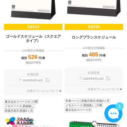
SG933
SG936
ゴールドスケジュール（スクエア
ロングプランスケジュール
タイプ）
100冊注文時価格
100冊注文時価格
485
526
税別
円/冊
税別
円/冊
(税込533円)
(税込578円)
出荷目安
出荷目安
迄に
2026
年
9
月
14
日
迄に
出荷
2026
年
9
月
14
日
出荷
出荷オプションについて
出荷オプションについて
年表ページ
前後月表示:前後2ヶ月
書き込みスペース大
六曜
1
メモスペース:罫線無し
六曜
メモスペース:罫線無し
書き込みスペース大
前後月表示:前後2ヶ月