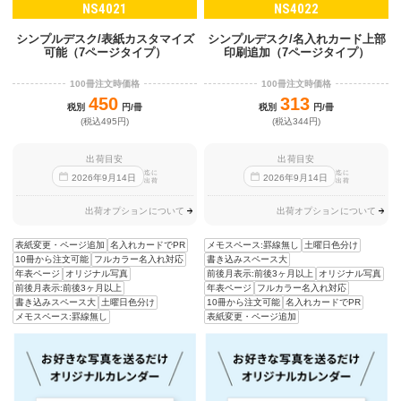
NS4021
NS4022
シンプルデスク/表紙カスタマイズ
シンプルデスク/名入れカード上部
可能（7ページタイプ）
印刷追加（7ページタイプ）
100冊注文時価格
100冊注文時価格
450
313
税別
円/冊
税別
円/冊
(税込495円)
(税込344円)
出荷目安
出荷目安
迄に
迄に
2026
年
9
月
14
日
2026
年
9
月
14
日
出荷
出荷
出荷オプションについて
出荷オプションについて
表紙変更・ページ追加
名入れカードでPR
メモスペース:罫線無し
土曜日色分け
10冊から注文可能
フルカラー名入れ対応
書き込みスペース大
年表ページ
オリジナル写真
前後月表示:前後3ヶ月以上
オリジナル写真
前後月表示:前後3ヶ月以上
年表ページ
フルカラー名入れ対応
書き込みスペース大
土曜日色分け
10冊から注文可能
名入れカードでPR
メモスペース:罫線無し
表紙変更・ページ追加