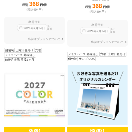
368
368
税別
円/冊
税別
円/冊
(税込404円)
(税込404円)
出荷目安
出荷目安
迄に
2026
年
9
月
14
日
出荷
迄に
2026
年
9
月
14
日
出荷
出荷オプションについて
出荷オプションについて
個包装
土曜日色分け
六曜
メモスペース:罫線無し
六曜
土曜日色分け
メモスペース:罫線無し
個包装
サンプルOK
前後月表示:前後2ヶ月
KG804
NS3021