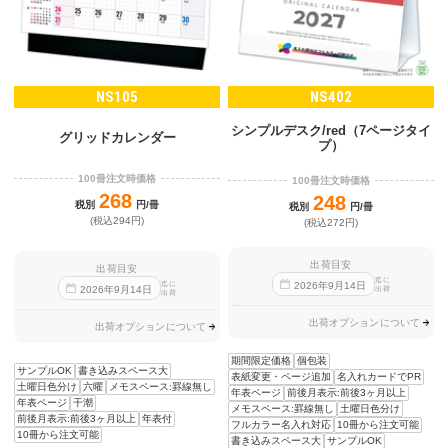
NS105
NS402
シンプルデスク/red（7ページタイ
グリッドカレンダー
プ）
100冊注文時価格
100冊注文時価格
268
248
税別
円/冊
税別
円/冊
(税込294円)
(税込272円)
出荷目安
出荷目安
迄に
迄に
2026
年
9
月
14
日
2026
年
9
月
14
日
出荷
出荷
出荷オプションについて
出荷オプションについて
期間限定価格
個包装
サンプルOK
書き込みスペース大
表紙変更・ページ追加
名入れカードでPR
土曜日色分け
六曜
メモスペース:罫線無し
年表ページ
前後月表示:前後3ヶ月以上
年表ページ
干潮
メモスペース:罫線無し
土曜日色分け
前後月表示:前後3ヶ月以上
年表付
フルカラー名入れ対応
10冊から注文可能
10冊から注文可能
書き込みスペース大
サンプルOK