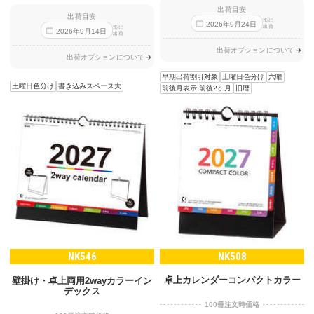
出荷目安
出荷目安
迄に
2026
年
9
月
24
日
出荷
迄に
2026
年
9
月
14
日
出荷
出荷オプションについて
出荷オプションについて
早期出荷割引対象
土曜日色分け
六曜
土曜日色分け
書き込みスペース大
前後月表示:前後2ヶ月
旧暦
NK546
NK508
卓上カレンダーコンパクトカラー
壁掛け・卓上両用2wayカラーイン
デックス
100冊注文時価格