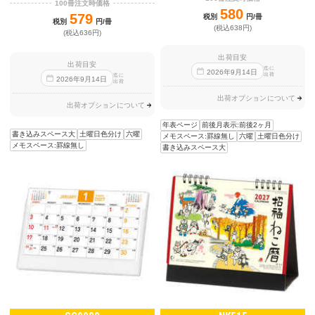
100冊注文時価格
580
579
税別
円/冊
税別
円/冊
(税込638円)
(税込636円)
出荷目安
出荷目安
迄に
2026
年
9
月
14
日
出荷
迄に
2026
年
9
月
14
日
出荷
出荷オプションについて
出荷オプションについて
年表ページ
前後月表示:前後2ヶ月
書き込みスペース大
土曜日色分け
六曜
メモスペース:罫線無し
六曜
土曜日色分け
メモスペース:罫線無し
書き込みスペース大