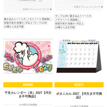
2026
年
9
月
24
日
出荷
出荷オプションについて
出荷オプションについて
サンプルOK
書き込みスペース大
書き込みスペース大
メモスペース:罫線無し
メモスペース:罫線無し
前後月表示:前後3ヶ月以上
サンプルOK
前後月表示:前後3ヶ月以上
10冊から注文可能
10冊から注文可能
KG800
KG801
干支カレンダー（羊）2027【代引
ボタニカル 2027 【代引き不可商
き不可商品】
品】
100冊注文時価格
100冊注文時価格