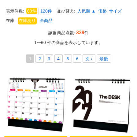
表示件数:
60件
120件
並び替え:
人気順 ▲
価格
サイズ
在庫:
339
該当商品点数:
件
1〜60 件の商品を表示しています。
1
2
3
4
5
6
次 ›
最後