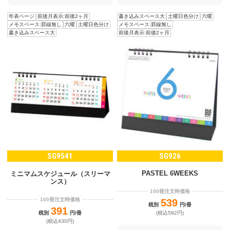
年表ページ
前後月表示:前後2ヶ月
書き込みスペース大
土曜日色分け
六曜
メモスペース:罫線無し
六曜
土曜日色分け
メモスペース:罫線無し
書き込みスペース大
前後月表示:前後2ヶ月
SG9541
SG926
PASTEL 6WEEKS
ミニマムスケジュール（スリーマ
ンス）
100冊注文時価格
100冊注文時価格
539
税別
円/冊
391
税別
円/冊
(税込592円)
(税込430円)