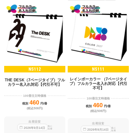
NS112
NS111
レインボーカラー （7ページタイ
THE DESK（7ページタイプ）フル
プ）フルカラー名入れ対応【代引
カラー名入れ対応【代引不可】
不可】
100冊注文時価格
100冊注文時価格
460
税別
円/冊
460
税別
円/冊
(税込506円)
(税込506円)
出荷目安
出荷目安
迄に
2026
年
9
月
14
日
迄に
出荷
2026
年
9
月
14
日
出荷