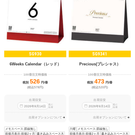
SG930
SG9341
6Weeks Calendar（レッド）
Precious(プレシャス）
100冊注文時価格
100冊注文時価格
526
473
税別
円/冊
税別
円/冊
(税込578円)
(税込520円)
出荷目安
出荷目安
迄に
迄に
2026
年
9
月
14
日
2026
年
9
月
14
日
出荷
出荷
出荷オプションについて
出荷オプションについて
メモスペース:罫線無し
六曜
メモスペース:罫線無し
前後月表示:前後2ヶ月
書き込みスペース大
前後月表示:前後2ヶ月
書き込みスペース大