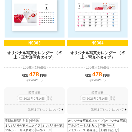
NS303
NS304
オリジナル写真カレンダー （卓
オリジナル写真カレンダー （卓
上・正方形写真タイプ）
上・写真小タイプ）
100冊注文時価格
100冊注文時価格
478
478
税別
円/冊
税別
円/冊
(税込525円)
(税込525円)
出荷目安
出荷目安
迄に
迄に
2026
年
9
月
14
日
2026
年
9
月
14
日
出荷
出荷
出荷オプションについて
出荷オプションについて
早期出荷割引対象
個包装
オリジナル写真卓上タイプ
オリジナル写真
オリジナル写真卓上タイプ
オリジナル写真
フルカラー名入れ対応
年表ページ
フルカラー名入れ対応
年表ページ
メモスペース:罫線無し
土曜日色分け