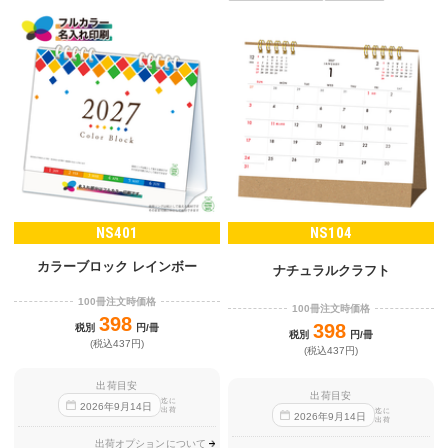
NS401
NS104
カラーブロック レインボー
ナチュラルクラフト
100冊注文時価格
100冊注文時価格
398
398
税別
円/冊
税別
円/冊
(税込437円)
(税込437円)
出荷目安
出荷目安
迄に
2026
年
9
月
14
日
出荷
迄に
2026
年
9
月
14
日
出荷
出荷オプションについて