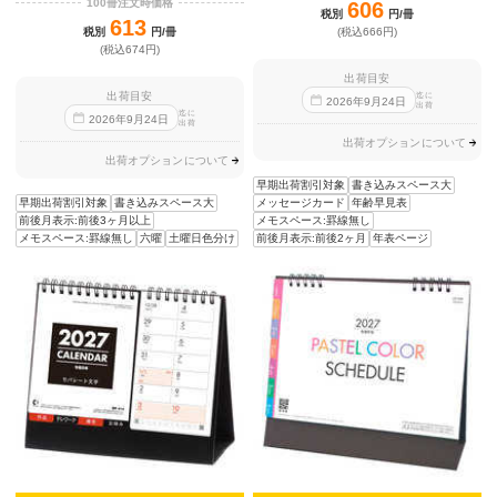
100冊注文時価格
606
税別
円/冊
613
税別
円/冊
(税込666円)
(税込674円)
出荷目安
出荷目安
迄に
2026
年
9
月
24
日
出荷
迄に
2026
年
9
月
24
日
出荷
出荷オプションについて
出荷オプションについて
早期出荷割引対象
書き込みスペース大
早期出荷割引対象
書き込みスペース大
メッセージカード
年齢早見表
前後月表示:前後3ヶ月以上
メモスペース:罫線無し
メモスペース:罫線無し
六曜
土曜日色分け
前後月表示:前後2ヶ月
年表ページ