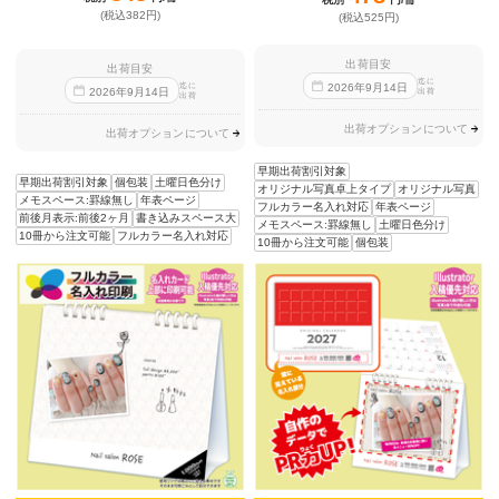
(税込382円)
(税込525円)
出荷目安
出荷目安
迄に
迄に
2026
年
9
月
14
日
2026
年
9
月
14
日
出荷
出荷
出荷オプションについて
出荷オプションについて
早期出荷割引対象
早期出荷割引対象
個包装
土曜日色分け
オリジナル写真卓上タイプ
オリジナル写真
メモスペース:罫線無し
年表ページ
フルカラー名入れ対応
年表ページ
前後月表示:前後2ヶ月
書き込みスペース大
メモスペース:罫線無し
土曜日色分け
10冊から注文可能
フルカラー名入れ対応
10冊から注文可能
個包装