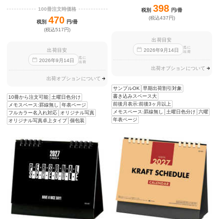
398
100冊注文時価格
税別
円/冊
470
(税込437円)
税別
円/冊
(税込517円)
出荷目安
迄に
2026
年
9
月
14
日
出荷目安
出荷
迄に
2026
年
9
月
14
日
出荷
出荷オプションについて
出荷オプションについて
サンプルOK
早期出荷割引対象
書き込みスペース大
10冊から注文可能
土曜日色分け
前後月表示:前後3ヶ月以上
メモスペース:罫線無し
年表ページ
メモスペース:罫線無し
土曜日色分け
六曜
フルカラー名入れ対応
オリジナル写真
年表ページ
オリジナル写真卓上タイプ
個包装