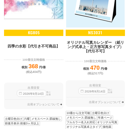
KG805
NS3031
オリジナル写真カレンダー （紙リ
四季の水彩【代引き不可商品】
ング式卓上・正方形写真タイプ）
【代引不可】
100冊注文時価格
100冊注文時価格
368
470
税別
円/冊
税別
円/冊
(税込404円)
(税込517円)
出荷目安
出荷目安
迄に
2026
年
9
月
14
日
迄に
出荷
2026
年
9
月
14
日
出荷
出荷オプションについて
出荷オプションについて
10冊から注文可能
土曜日色分け
メモスペース:罫線無し
年表ページ
土曜日色分け
六曜
メモスペース:罫線無し
フルカラー名入れ対応
オリジナル写真
前後月表示:前後3ヶ月以上
オリジナル写真卓上タイプ
個包装