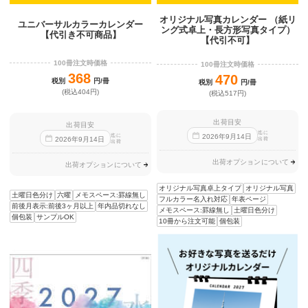
オリジナル写真カレンダー （紙リ
ユニバーサルカラーカレンダー
ング式卓上・長方形写真タイプ）
【代引き不可商品】
【代引不可】
100冊注文時価格
100冊注文時価格
368
470
税別
円/冊
税別
円/冊
(税込404円)
(税込517円)
出荷目安
出荷目安
迄に
迄に
2026
年
9
月
14
日
2026
年
9
月
14
日
出荷
出荷
出荷オプションについて
出荷オプションについて
オリジナル写真卓上タイプ
オリジナル写真
土曜日色分け
六曜
メモスペース:罫線無し
フルカラー名入れ対応
年表ページ
前後月表示:前後3ヶ月以上
年内品切れなし
メモスペース:罫線無し
土曜日色分け
個包装
サンプルOK
10冊から注文可能
個包装