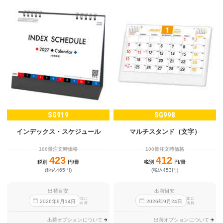
SG919
SG998
インデックス・スケジュール
マルチスタンド（文字）
100冊注文時価格
100冊注文時価格
423
412
税別
円/冊
税別
円/冊
(税込465円)
(税込453円)
出荷目安
出荷目安
迄に
迄に
2026
年
9
月
14
日
2026
年
9
月
24
日
出荷
出荷
出荷オプションについて
出荷オプションについて