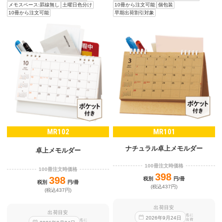
メモスペース:罫線無し
土曜日色分け
10冊から注文可能
個包装
10冊から注文可能
早期出荷割引対象
MR102
MR101
ナチュラル卓上メモルダー
卓上メモルダー
100冊注文時価格
100冊注文時価格
398
398
税別
円/冊
税別
円/冊
(税込437円)
(税込437円)
出荷目安
出荷目安
迄に
2026
年
9
月
24
日
出荷
迄に