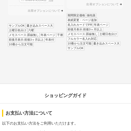
出荷
出荷オプションについて
出荷オプションについて
期間限定価格
個包装
表紙変更・ページ追加
名入れカードでPR
年表ページ
サンプルOK
書き込みスペース大
前後月表示:前後3ヶ月以上
土曜日色分け
六曜
メモスペース:罫線無し
土曜日色分け
メモスペース:罫線無し
年表ページ
干潮
フルカラー名入れ対応
前後月表示:前後3ヶ月以上
年表付
10冊から注文可能
書き込みスペース大
10冊から注文可能
サンプルOK
ショッピングガイド
お支払い方法について
以下のお支払い方法をご利用いただけます。