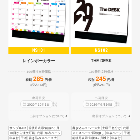
NS101
NS102
レインボーカラー
THE DESK
100冊注文時価格
100冊注文時価格
285
245
税別
円/冊
税別
円/冊
(税込313円)
(税込269円)
出荷目安
出荷目安
迄に
迄に
2026
年
10
月
1
日
2026
年
9
月
14
日
出荷
出荷
出荷オプションについて
出荷オプションについて
サンプルOK
前後月表示:前後2ヶ月
書き込みスペース大
土曜日色分け
六曜
10冊から注文可能
六曜
年表ページ
メモスペース:罫線無し
年表ページ
干潮
年表付
干潮
書き込みスペース大
前後月表示:前後3ヶ月以上
年表付