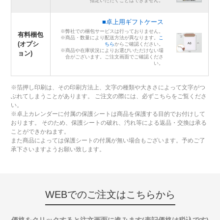
指定いただくことはできません。
■卓上用ギフトケース
※弊社での梱包サービスは行っておりません。
有料梱包
※商品・数量により配送方法が異なります。
こ
(オプシ
ちら
からご確認ください。
※商品や在庫状況によりお選びいただけない場
ョン)
合がございます。ご注文画面でご確認くださ
い。
※箔押し印刷は、その印刷方法上、文字の種類や大きさによって文字がつ
ぶれてしまうことがあります。 ご注文の際には、必ずこちらをご覧くださ
い。
※卓上カレンダーに付属の保護シートは商品を保護する目的でお付けして
おります。 そのため、保護シートの破れ、汚れ等による返品・交換は承る
ことができかねます。
また商品によっては保護シートの付属が無い場合もございます。予めご了
承下さいますようお願い致します。
WEBでのご注文はこちらから
価格をクリックすると注文画面に進みます(表記価格は税込です)