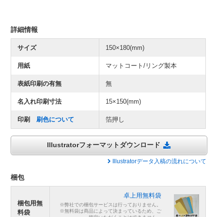
詳細情報
サイズ
150×180(mm)
用紙
マットコート/リング製本
表紙印刷の有無
無
名入れ印刷寸法
15×150(mm)
印刷
刷色について
箔押し
Illustratorフォーマットダウンロード
Illustratorデータ入稿の流れについて
梱包
卓上用無料袋
梱包用無
※弊社での梱包サービスは行っておりません。
※無料袋は商品によって決まっているため、ご
料袋