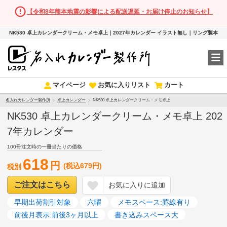
【令和8年熊本地震の影響による配送遅延・お届け停止のお知らせ】
NK530 卓上カレンダークリーム・メモ卓上｜2027年カレンダー イラスト無し｜リング製本
マイページ
お気に入りリスト
カート
名入れカレンダー製作所
卓上カレンダー
NK530 卓上カレンダークリーム・メモ卓上
NK530 卓上カレンダークリーム・メモ卓上 202
7年カレンダー
100冊注文時の一冊当たりの価格
618
円
(税込679円)
税別
ご注文はこちら
お気に入りに追加
早期出荷割引対象
六曜
メモスペース:罫線有り
前後月表示:前後3ヶ月以上
書き込みスペース大