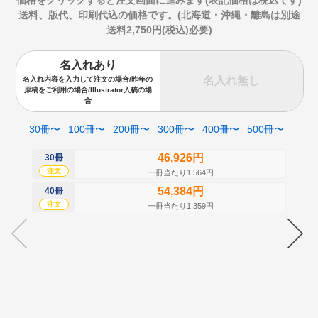
送料、版代、印刷代込の価格です。(北海道・沖縄・離島は別途
送料2,750円(税込)必要)
名入れあり
名入れ無し
名入れ内容を入力して注文の場合/昨年の
原稿をご利用の場合/Illustrator入稿の場
合
30冊〜
100冊〜
200冊〜
300冊〜
400冊〜
500冊〜
46,926円
30冊
50
注文
注
一冊当たり1,564円
54,384円
40冊
60
注文
注
一冊当たり1,359円
70
注
80
注
90
注