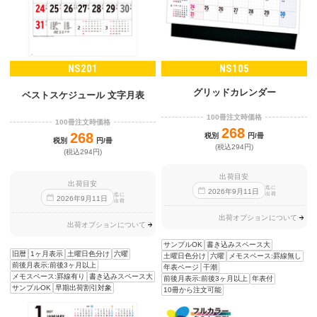
NS201
NS105
グリッドカレンダー
ベストスケジュール 文字月表
100冊注文時価格
100冊注文時価格
268
268
税別
円/冊
税別
円/冊
(税込294円)
(税込294円)
出荷目安
出荷目安
迄に
2026
年
9
月
11
日
出荷
迄に
2026
年
9
月
11
日
出荷
出荷オプションについて
出荷オプションについて
サンプルOK
書き込みスペース大
旧暦
1ヶ月表示
土曜日色分け
六曜
土曜日色分け
六曜
メモスペース:罫線無し
前後月表示:前後3ヶ月以上
年表ページ
干潮
メモスペース:罫線有り
書き込みスペース大
前後月表示:前後3ヶ月以上
年表付
サンプルOK
早期出荷割引対象
10冊から注文可能