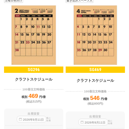
書き込みスペース大
土曜日色分け
SG296
SG469
クラフトスケジュール
クラフトスケジュール
100冊注文時価格
100冊注文時価格
469
546
税別
円/冊
税別
円/冊
(税込515円)
(税込600円)
出荷目安
出荷目安
迄に
2026
年
9
月
11
日
出荷
迄に
2026
年
9
月
11
日
出荷