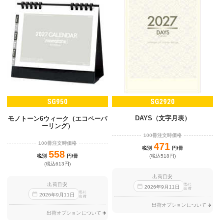
SG950
SG2920
DAYS（文字月表）
モノトーン6ウィーク（エコペーパ
ーリング）
100冊注文時価格
100冊注文時価格
471
税別
円/冊
558
税別
円/冊
(税込518円)
(税込613円)
出荷目安
出荷目安
迄に
2026
年
9
月
11
日
出荷
迄に
2026
年
9
月
11
日
出荷
出荷オプションについて
出荷オプションについて