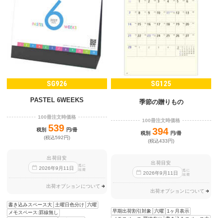
SG926
SG125
PASTEL 6WEEKS
季節の贈りもの
100冊注文時価格
100冊注文時価格
539
394
税別
円/冊
税別
円/冊
(税込592円)
(税込433円)
出荷目安
出荷目安
迄に
2026
年
9
月
11
日
出荷
迄に
2026
年
9
月
11
日
出荷
出荷オプションについて
出荷オプションについて
書き込みスペース大
土曜日色分け
六曜
早期出荷割引対象
六曜
1ヶ月表示
メモスペース:罫線無し