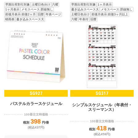
早期出荷割引対象
土曜日色分け
六曜
早期出荷割引対象
1ヶ月表示
1ヶ月表示
メモスペース:罫線無し
書き込みスペース大
メモスペース:罫線無し
前後月表示:前後2ヶ月
旧暦
年表ページ
土曜日色分け
前後月表示:前後3ヶ月以上
晴雨表
書き込みスペース大
六曜
年表付
旧暦
SG927
SG317
パステルカラースケジュール
シンプルスケジュール（年表付・
スリーマンス）
100冊注文時価格
398
100冊注文時価格
税別
円/冊
418
(税込437円)
税別
円/冊
(税込459円)