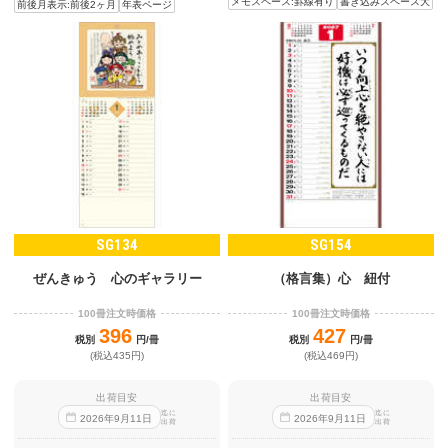
メモスペース:罫線有り
書き込みスペース大
前後月表示:前後2ヶ月
年表ページ
SG134
SG154
ぜんきゅう 心のギャラリー
（格言集）心 紐付
100冊注文時価格
100冊注文時価格
396
427
税別
円/冊
税別
円/冊
(税込435円)
(税込469円)
出荷目安
出荷目安
迄に
迄に
2026
年
9
月
11
日
2026
年
9
月
11
日
出荷
出荷