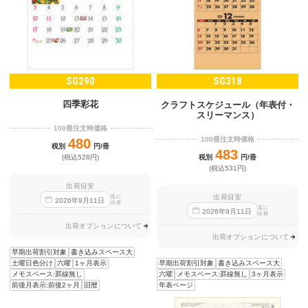
SG290
SG318
四季彩花
クラフトスケジュール（年表付・
スリーマンス）
100冊注文時価格
100冊注文時価格
480
税別
円/冊
483
税別
円/冊
(税込528円)
(税込531円)
出荷目安
出荷目安
迄に
2026
年
9
月
11
日
出荷
迄に
2026
年
9
月
11
日
出荷
出荷オプションについて
出荷オプションについて
早期出荷割引対象
書き込みスペース大
早期出荷割引対象
書き込みスペース大
土曜日色分け
六曜
1ヶ月表示
六曜
メモスペース:罫線無し
3ヶ月表示
メモスペース:罫線無し
年表ページ
前後月表示:前後2ヶ月
旧暦