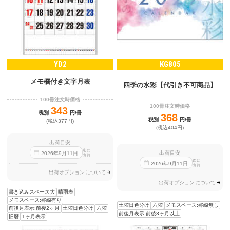
YD2
KG805
メモ欄付き文字月表
四季の水彩【代引き不可商品】
100冊注文時価格
100冊注文時価格
343
税別
円/冊
368
税別
円/冊
(税込377円)
(税込404円)
出荷目安
迄に
出荷目安
2026
年
9
月
11
日
出荷
迄に
2026
年
9
月
11
日
出荷
出荷オプションについて
出荷オプションについて
書き込みスペース大
晴雨表
メモスペース:罫線有り
土曜日色分け
六曜
メモスペース:罫線無し
前後月表示:前後2ヶ月
土曜日色分け
六曜
前後月表示:前後3ヶ月以上
旧暦
1ヶ月表示