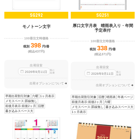
SG292
SG251
厚口文字月表 晴雨表入り・年間
モノトーン文字
予定表付
100冊注文時価格
100冊注文時価格
398
税別
円/冊
338
税別
円/冊
(税込437円)
(税込371円)
出荷目安
出荷目安
迄に
2026
年
9
月
11
日
迄に
出荷
2026
年
9
月
11
日
出荷
出荷オプションについて
出荷オプションについて
早期出荷割引対象
六曜
1ヶ月表示
早期出荷割引対象
旧暦
晴雨表
年表ページ
メモスペース:罫線無し
前後月表示:前後2ヶ月
六曜
前後月表示:前後2ヶ月
旧暦
メモスペース:罫線無し
書き込みスペース大
書き込みスペース大
1ヶ月表示