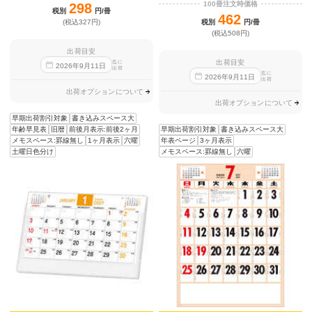
100冊注文時価格
298
税別
円/冊
462
税別
円/冊
(税込327円)
(税込508円)
出荷目安
出荷目安
迄に
2026
年
9
月
11
日
出荷
迄に
2026
年
9
月
11
日
出荷
出荷オプションについて
出荷オプションについて
早期出荷割引対象
書き込みスペース大
早期出荷割引対象
書き込みスペース大
年齢早見表
旧暦
前後月表示:前後2ヶ月
年表ページ
3ヶ月表示
メモスペース:罫線無し
1ヶ月表示
六曜
メモスペース:罫線無し
六曜
土曜日色分け