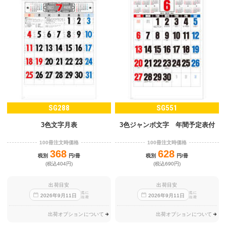
SG288
SG551
3色文字月表
3色ジャンボ文字 年間予定表付
100冊注文時価格
100冊注文時価格
368
628
税別
円/冊
税別
円/冊
(税込404円)
(税込690円)
出荷目安
出荷目安
迄に
迄に
2026
年
9
月
11
日
2026
年
9
月
11
日
出荷
出荷
出荷オプションについて
出荷オプションについて