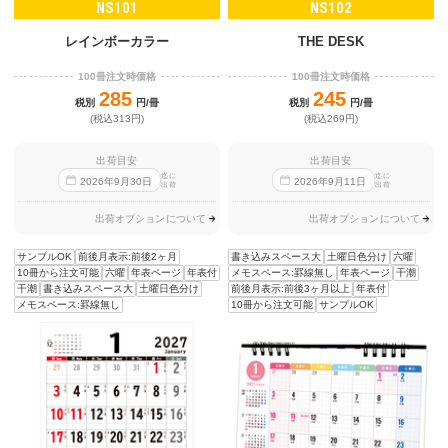
NS101
NS102
レインボーカラー
THE DESK
100冊注文時価格
100冊注文時価格
285
245
税別
円/冊
税別
円/冊
(税込313円)
(税込269円)
出荷目安
出荷目安
迄に
迄に
2026
年
9
月
30
日
2026
年
9
月
11
日
出荷
出荷
出荷オプションについて
出荷オプションについて
サンプルOK
前後月表示:前後2ヶ月
書き込みスペース大
土曜日色分け
六曜
10冊から注文可能
六曜
年表ページ
年表付
メモスペース:罫線無し
年表ページ
干潮
干潮
書き込みスペース大
土曜日色分け
前後月表示:前後3ヶ月以上
年表付
メモスペース:罫線無し
10冊から注文可能
サンプルOK