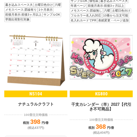
サンプルOK
個包装
書き込みスペース大
書き込みスペース大
土曜日色分け
六曜
年表ページ
前後月表示:前後3ヶ月以上
メモスペース:罫線有り
1ケ月表示
メモスペース:罫線無し
六曜
土曜日色分け
前後月表示:前後3ヶ月以上
サンプルOK
フルカラー名入れ対応
10冊から注文可能
早期出荷割引対象
名入れカードでPR
表紙変更・ページ追加
NS104
KG800
ナチュラルクラフト
干支カレンダー（羊）2027【代引
き不可商品】
100冊注文時価格
100冊注文時価格
398
税別
円/冊
368
税別
円/冊
(税込437円)
(税込404円)