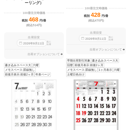
ーリング）
100冊注文時価格
100冊注文時価格
428
税別
円/冊
468
税別
円/冊
(税込470円)
(税込514円)
出荷目安
出荷目安
迄に
2026
年
9
月
11
日
出荷
迄に
2026
年
9
月
11
日
出荷
出荷オプションについて
出荷オプションについて
早期出荷割引対象
書き込みスペース大
書き込みスペース大
六曜
旧暦
前後月表示:前後2ヶ月
メモスペース:罫線無し
メモスペース:罫線無し
1ヶ月表示
六曜
前後月表示:前後2ヶ月
年表ページ
土曜日色分け