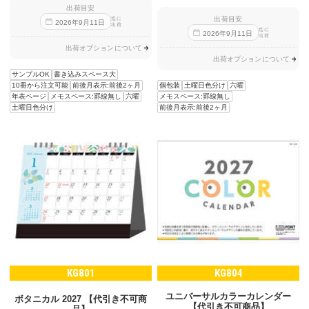
出荷目安
出荷目安
迄に
2026
年
9
月
11
日
出荷
迄に
2026
年
9
月
11
日
出荷
出荷オプションについて
出荷オプションについて
サンプルOK
書き込みスペース大
個包装
土曜日色分け
六曜
10冊から注文可能
前後月表示:前後2ヶ月
メモスペース:罫線無し
年表ページ
メモスペース:罫線無し
六曜
前後月表示:前後2ヶ月
土曜日色分け
KG801
KG804
ユニバーサルカラーカレンダー
ボタニカル 2027 【代引き不可商
【代引き不可商品】