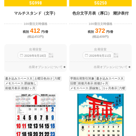
SG998
SG250
マルチスタンド（文字）
色分文字月表（厚口） 潮汐表付
100冊注文時価格
100冊注文時価格
412
372
税別
円/冊
税別
円/冊
(税込453円)
(税込409円)
出荷目安
出荷目安
迄に
迄に
2026
年
9
月
18
日
2026
年
9
月
11
日
出荷
出荷
出荷オプションについて
出荷オプションについて
書き込みスペース大
土曜日色分け
六曜
早期出荷割引対象
書き込みスペース大
メモスペース:罫線無し
旧暦
前後月表示:前後2ヶ月
前後月表示:前後2ヶ月
メモスペース:罫線無し
1ヶ月表示
六曜