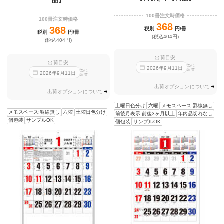
品】
100冊注文時価格
100冊注文時価格
368
368
税別
円/冊
税別
円/冊
(税込404円)
(税込404円)
出荷目安
出荷目安
迄に
2026
年
9
月
11
日
出荷
迄に
2026
年
9
月
11
日
出荷
出荷オプションについて
出荷オプションについて
土曜日色分け
六曜
メモスペース:罫線無し
メモスペース:罫線無し
六曜
土曜日色分け
前後月表示:前後3ヶ月以上
年内品切れなし
個包装
サンプルOK
個包装
サンプルOK