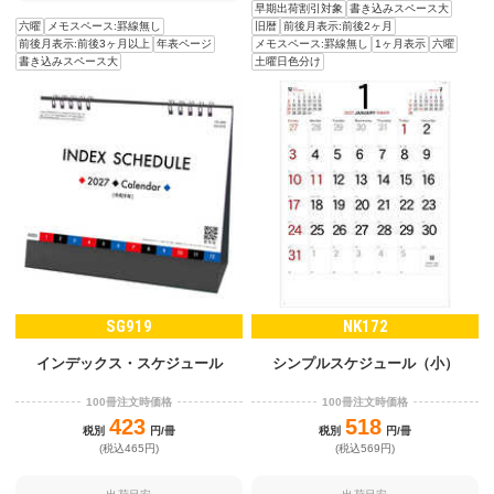
早期出荷割引対象
書き込みスペース大
六曜
メモスペース:罫線無し
旧暦
前後月表示:前後2ヶ月
前後月表示:前後3ヶ月以上
年表ページ
メモスペース:罫線無し
1ヶ月表示
六曜
書き込みスペース大
土曜日色分け
SG919
NK172
インデックス・スケジュール
シンプルスケジュール（小）
100冊注文時価格
100冊注文時価格
423
518
税別
円/冊
税別
円/冊
(税込465円)
(税込569円)