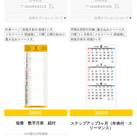
出荷目安
出荷目安
迄に
迄に
2026
年
9
月
11
日
2026
年
9
月
18
日
出荷
出荷
出荷オプションについて
出荷オプションについて
年表ページ
前後月表示:前後2ヶ月
早期出荷割引対象
書き込みスペース大
メモスペース:罫線無し
六曜
土曜日色分け
六曜
1ヶ月表示
メモスペース:罫線無し
書き込みスペース大
前後月表示:前後2ヶ月
SG101
SG319
短冊 数字月表 紐付
ステップアップ3ヶ月（年表付・ス
リーマンス）
100冊注文時価格