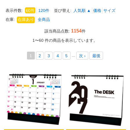
表示件数:
60件
120件
並び替え:
人気順 ▲
価格
サイズ
在庫:
1154
該当商品点数:
件
1〜60 件の商品を表示しています。
...
1
2
3
4
5
次 ›
最後