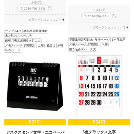
出荷目安
迄に
2026
年
9
月
11
日
出荷目安
出荷
迄に
2026
年
9
月
11
日
出荷
出荷オプションについて
出荷オプションについて
サンプルOK
早期出荷割引対象
書き込みスペース大
早期出荷割引対象
年表ページ
3ヶ月表示
前後月表示:前後3ヶ月以上
メモスペース:罫線無し
六曜
メモスペース:罫線無し
土曜日色分け
六曜
書き込みスペース大
年表ページ
SG951
SG453
3色デラックス文字
デスクスタンド文字（エコペーパ