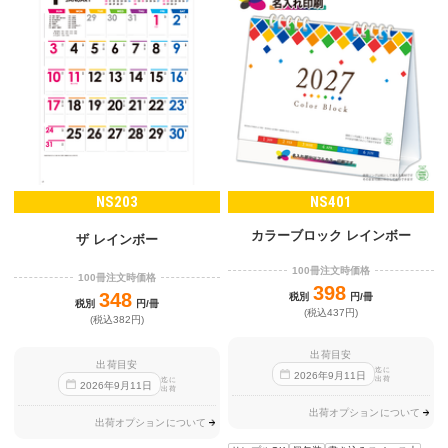
NS203
NS401
カラーブロック レインボー
ザ レインボー
100冊注文時価格
100冊注文時価格
398
348
税別
円/冊
税別
円/冊
(税込437円)
(税込382円)
出荷目安
出荷目安
迄に
2026
年
9
月
11
日
出荷
迄に
2026
年
9
月
11
日
出荷
出荷オプションについて
出荷オプションについて