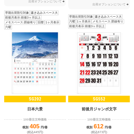
出荷オプションについて
出荷オプションについて
早期出荷割引対象
書き込みスペース大
早期出荷割引対象
書き込みスペース大
前後月表示:前後3ヶ月以上
六曜
1ヶ月表示
メモスペース:罫線有り
メモスペース:罫線有り
旧暦
1ヶ月表示
前後月表示:前後3ヶ月以上
六曜
SG202
SG552
日本六景
前後月ジャンボ文字
100冊注文時価格
100冊注文時価格
405
612
税別
円/冊
税別
円/冊
(税込445円)
(税込673円)