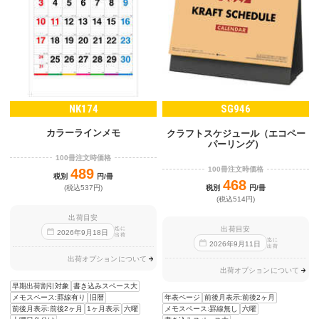
NK174
SG946
カラーラインメモ
クラフトスケジュール（エコペー
パーリング）
100冊注文時価格
100冊注文時価格
489
税別
円/冊
468
税別
円/冊
(税込537円)
(税込514円)
出荷目安
出荷目安
迄に
2026
年
9
月
18
日
出荷
迄に
2026
年
9
月
11
日
出荷
出荷オプションについて
出荷オプションについて
早期出荷割引対象
書き込みスペース大
年表ページ
前後月表示:前後2ヶ月
メモスペース:罫線有り
旧暦
メモスペース:罫線無し
六曜
前後月表示:前後2ヶ月
1ヶ月表示
六曜