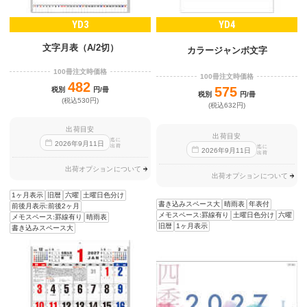
YD3
YD4
文字月表（A/2切）
カラージャンボ文字
100冊注文時価格
100冊注文時価格
482
575
税別
円/冊
税別
円/冊
(税込530円)
(税込632円)
出荷目安
出荷目安
迄に
2026
年
9
月
11
日
出荷
迄に
2026
年
9
月
11
日
出荷
出荷オプションについて
出荷オプションについて
1ヶ月表示
旧暦
六曜
土曜日色分け
書き込みスペース大
晴雨表
年表付
前後月表示:前後2ヶ月
メモスペース:罫線有り
土曜日色分け
六曜
メモスペース:罫線有り
晴雨表
旧暦
1ヶ月表示
書き込みスペース大