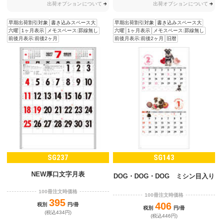
出荷オプションについて
出荷オプションについて
早期出荷割引対象
書き込みスペース大
早期出荷割引対象
書き込みスペース大
六曜
1ヶ月表示
メモスペース:罫線無し
六曜
1ヶ月表示
メモスペース:罫線無し
前後月表示:前後2ヶ月
前後月表示:前後2ヶ月
旧暦
SG237
SG143
NEW厚口文字月表
DOG・DOG・DOG ミシン目入り
100冊注文時価格
100冊注文時価格
395
406
税別
円/冊
税別
円/冊
(税込434円)
(税込446円)