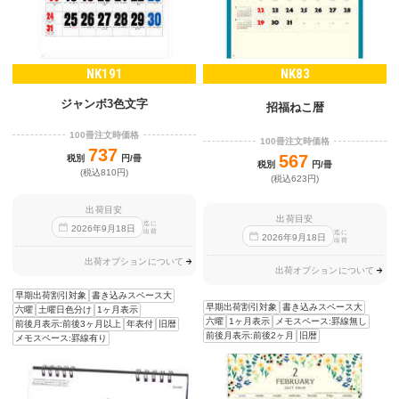
NK191
NK83
ジャンボ3色文字
招福ねこ暦
100冊注文時価格
100冊注文時価格
737
567
税別
円/冊
税別
円/冊
(税込810円)
(税込623円)
出荷目安
出荷目安
迄に
2026
年
9
月
18
日
出荷
迄に
2026
年
9
月
18
日
出荷
出荷オプションについて
出荷オプションについて
早期出荷割引対象
書き込みスペース大
早期出荷割引対象
書き込みスペース大
六曜
土曜日色分け
1ヶ月表示
六曜
1ヶ月表示
メモスペース:罫線無し
前後月表示:前後3ヶ月以上
年表付
旧暦
前後月表示:前後2ヶ月
旧暦
メモスペース:罫線有り