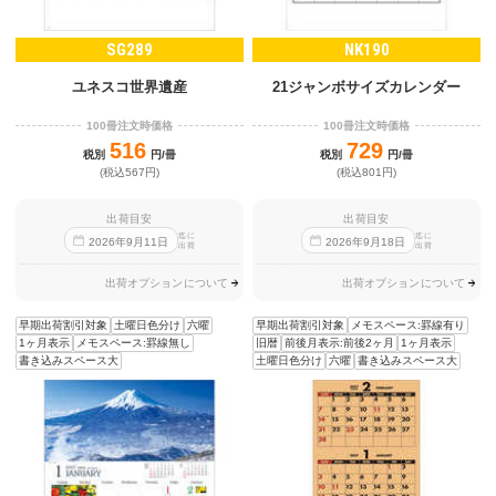
SG289
NK190
ユネスコ世界遺産
21ジャンボサイズカレンダー
100冊注文時価格
100冊注文時価格
516
729
税別
円/冊
税別
円/冊
(税込567円)
(税込801円)
出荷目安
出荷目安
迄に
迄に
2026
年
9
月
11
日
2026
年
9
月
18
日
出荷
出荷
出荷オプションについて
出荷オプションについて
早期出荷割引対象
土曜日色分け
六曜
早期出荷割引対象
メモスペース:罫線有り
1ヶ月表示
メモスペース:罫線無し
旧暦
前後月表示:前後2ヶ月
1ヶ月表示
書き込みスペース大
土曜日色分け
六曜
書き込みスペース大