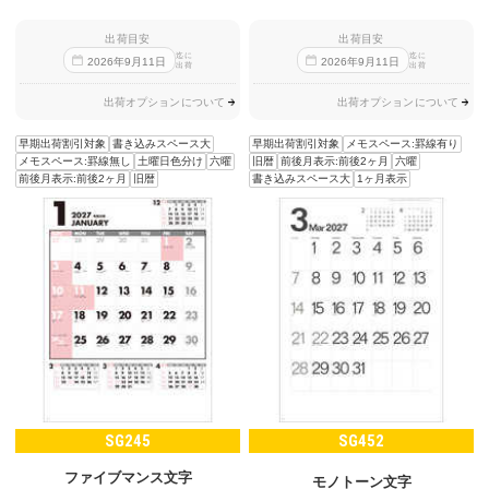
出荷目安
出荷目安
迄に
迄に
2026
年
9
月
11
日
2026
年
9
月
11
日
出荷
出荷
出荷オプションについて
出荷オプションについて
早期出荷割引対象
書き込みスペース大
早期出荷割引対象
メモスペース:罫線有り
メモスペース:罫線無し
土曜日色分け
六曜
旧暦
前後月表示:前後2ヶ月
六曜
前後月表示:前後2ヶ月
旧暦
書き込みスペース大
1ヶ月表示
SG245
SG452
ファイブマンス文字
モノトーン文字