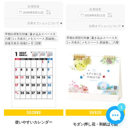
出荷目安
出荷目安
迄に
2026
年
9
月
11
日
出荷
迄に
2026
年
9
月
11
日
出荷
出荷オプションについて
出荷オプションについて
早期出荷割引対象
書き込みスペース大
早期出荷割引対象
書き込みスペース大
六曜
1ヶ月表示
メモスペース:罫線無し
2ヶ月表示
メモスペース:罫線無し
六曜
前後月表示:前後2ヶ月
旧暦
1
SG2880
SG920
使いやすいカレンダー
モダン押し花・和紙はり絵