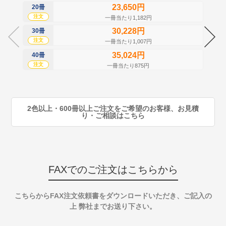
23,650円
20冊
60
注文
注
一冊当たり1,182円
30,228円
30冊
70
注文
注
一冊当たり1,007円
35,024円
40冊
80
注文
注
一冊当たり875円
90
注
2色以上・600冊以上ご注文をご希望のお客様、お見積
り・ご相談はこちら
FAXでのご注文はこちらから
こちらからFAX注文依頼書をダウンロードいただき、ご記入の
上 弊社までお送り下さい。