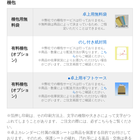
梱包
卓上用無料袋
梱包用無
※弊社での梱包サービスは行っておりません。
※無料袋は商品によって決まっているため、ご指
料袋
定いただくことはできません。
のし付き紙封筒
有料梱包
※弊社での梱包サービスは行っておりません。
※商品・数量により配送方法が異なります。
こち
(オプショ
ら
からご確認ください。
ン)
※商品や在庫状況によりお選びいただけない場合
がございます。ご注文画面でご確認ください。
●卓上用ギフトケース
有料梱包
※弊社での梱包サービスは行っておりません。
※商品・数量により配送方法が異なります。
こち
(オプショ
ら
からご確認ください。
ン)
※商品や在庫状況によりお選びいただけない場合
がございます。ご注文画面でご確認ください。
※箔押し印刷は、その印刷方法上、文字の種類や大きさによって文字がつ
ぶれてしまうことがあります。 ご注文の際には、必ずこちらをご覧くださ
い。
※卓上カレンダーに付属の保護シートは商品を保護する目的でお付けして
おります。 そのため、保護シートの破れ、汚れ等による返品・交換は承る