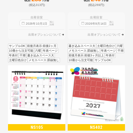
税別
円/冊
税別
円/冊
(税込313円)
(税込269円)
出荷目安
出荷目安
迄に
迄に
2026
年
10
月
1
日
2026
年
9
月
14
日
出荷
出荷
出荷オプションについて
出荷オプションについて
サンプルOK
前後月表示:前後2ヶ月
書き込みスペース大
土曜日色分け
六曜
10冊から注文可能
六曜
年表ページ
メモスペース:罫線無し
年表ページ
干潮
年表付
干潮
書き込みスペース大
前後月表示:前後3ヶ月以上
年表付
土曜日色分け
メモスペース:罫線無し
10冊から注文可能
サンプルOK
NS105
NS402