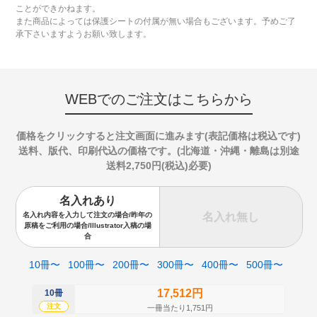
ことができかねます。
また商品によっては保護シートの付属が無い場合もございます。予めご了
承下さいますようお願い致します。
WEBでのご注文はこちらから
価格をクリックすると注文画面に進みます(表記価格は税込です)
送料、版代、印刷代込の価格です。(北海道・沖縄・離島は別途
送料2,750円(税込)必要)
名入れあり
名入れ無し
名入れ内容を入力して注文の場合/昨年の
原稿をご利用の場合/Illustrator入稿の場
合
10冊〜
100冊〜
200冊〜
300冊〜
400冊〜
500冊〜
17,512円
10冊
50
注文
注
一冊当たり1,751円