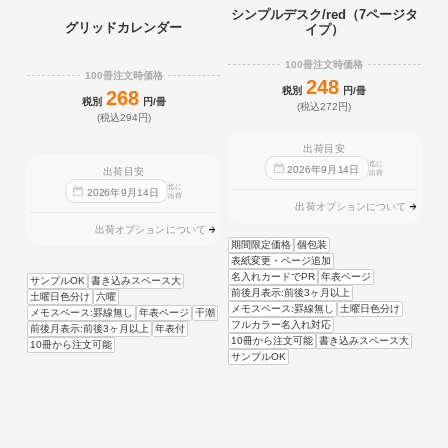
シンプルデスク/red（7ページタ
グリッドカレンダー
イプ）
100冊注文時価格
100冊注文時価格
248
税別
円/冊
268
税別
円/冊
(税込272円)
(税込294円)
出荷目安
迄に
2026
年
9
月
14
日
出荷目安
出荷
迄に
2026
年
9
月
14
日
出荷
出荷オプションについて
出荷オプションについて
期間限定価格
個包装
表紙変更・ページ追加
名入れカードでPR
年表ページ
サンプルOK
書き込みスペース大
前後月表示:前後3ヶ月以上
土曜日色分け
六曜
メモスペース:罫線無し
土曜日色分け
メモスペース:罫線無し
年表ページ
干潮
フルカラー名入れ対応
前後月表示:前後3ヶ月以上
年表付
10冊から注文可能
書き込みスペース大
10冊から注文可能
サンプルOK