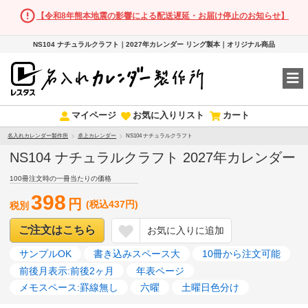
【令和8年熊本地震の影響による配送遅延・お届け停止のお知らせ】
NS104 ナチュラルクラフト｜2027年カレンダー リング製本｜オリジナル商品
マイページ
お気に入りリスト
カート
名入れカレンダー製作所
卓上カレンダー
NS104 ナチュラルクラフト
NS104 ナチュラルクラフト 2027年カレンダー
100冊注文時の一冊当たりの価格
398
円
(税込437円)
税別
ご注文はこちら
お気に入りに追加
サンプルOK
書き込みスペース大
10冊から注文可能
前後月表示:前後2ヶ月
年表ページ
メモスペース:罫線無し
六曜
土曜日色分け