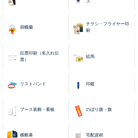
ズ
チラシ・フライヤー印
胡蝶蘭
刷
伝票印刷（名入れ伝
絵馬
票）
リストバンド
印鑑
ブース装飾・看板
のぼり旗・旗
横断幕
宅配資材