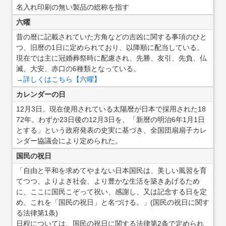
名入れ印刷の無い製品の総称を指す
六曜
昔の暦に記載されていた方角などの吉凶に関する事項のひと
つ、旧暦の1日に定められており、以降順に配当している。
現在では主に冠婚葬祭時に配慮され、先勝、友引、先負、仏
滅、大安、赤口の6種類となっている。
→詳しくはこちら【六曜】
カレンダーの日
12月3日。現在使用されている太陽暦が日本で採用された18
72年。わずか23日後の12月3日を、「新暦の明治6年1月1日
とする」という政府発表の史実に基づき、全国団扇扇子カレ
ンダー協議会により定められた。
国民の祝日
「自由と平和を求めてやまない日本国民は、美しい風習を育
てつつ、よりよき社会、より豊かな生活を築きあげるため
に、ここに国民こぞって祝い、感謝し、又は記念する日を定
め、これを「国民の祝日」と名づける。」(国民の祝日に関す
る法律第1条)
日程については、国民の祝日に関する法律第2条で定められ