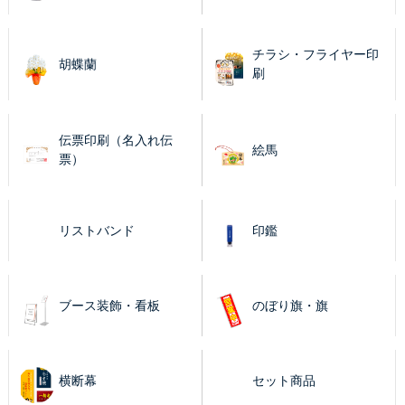
チラシ・フライヤー印
胡蝶蘭
刷
伝票印刷（名入れ伝
絵馬
票）
リストバンド
印鑑
ブース装飾・看板
のぼり旗・旗
横断幕
セット商品