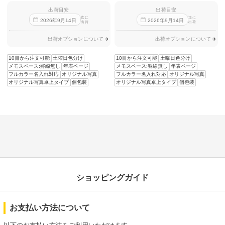
出荷目安
出荷目安
迄に
迄に
2026
年
9
月
14
日
2026
年
9
月
14
日
出荷
出荷
出荷オプションについて
出荷オプションについて
10冊から注文可能
土曜日色分け
10冊から注文可能
土曜日色分け
メモスペース:罫線無し
年表ページ
メモスペース:罫線無し
年表ページ
フルカラー名入れ対応
オリジナル写真
フルカラー名入れ対応
オリジナル写真
オリジナル写真卓上タイプ
個包装
オリジナル写真卓上タイプ
個包装
ショッピングガイド
お支払い方法について