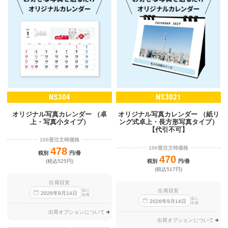
NS304
NS3021
オリジナル写真カレンダー （卓
オリジナル写真カレンダー （紙リ
上・写真小タイプ）
ング式卓上・長方形写真タイプ）
【代引不可】
100冊注文時価格
100冊注文時価格
478
税別
円/冊
470
税別
円/冊
(税込525円)
(税込517円)
出荷目安
出荷目安
迄に
2026
年
9
月
14
日
出荷
迄に
2026
年
9
月
14
日
出荷
出荷オプションについて
出荷オプションについて