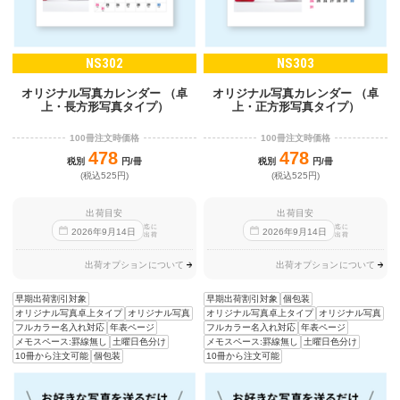
NS302
NS303
オリジナル写真カレンダー （卓
オリジナル写真カレンダー （卓
上・長方形写真タイプ）
上・正方形写真タイプ）
100冊注文時価格
100冊注文時価格
478
478
税別
円/冊
税別
円/冊
(税込525円)
(税込525円)
出荷目安
出荷目安
迄に
迄に
2026
年
9
月
14
日
2026
年
9
月
14
日
出荷
出荷
出荷オプションについて
出荷オプションについて
早期出荷割引対象
早期出荷割引対象
個包装
オリジナル写真卓上タイプ
オリジナル写真
オリジナル写真卓上タイプ
オリジナル写真
フルカラー名入れ対応
年表ページ
フルカラー名入れ対応
年表ページ
メモスペース:罫線無し
土曜日色分け
メモスペース:罫線無し
土曜日色分け
10冊から注文可能
個包装
10冊から注文可能