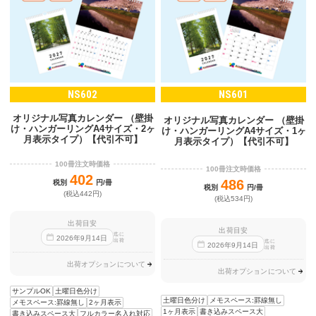
NS602
NS601
オリジナル写真カレンダー （壁掛
オリジナル写真カレンダー （壁掛
け・ハンガーリングA4サイズ・2ヶ
け・ハンガーリングA4サイズ・1ヶ
月表示タイプ）【代引不可】
月表示タイプ）【代引不可】
100冊注文時価格
100冊注文時価格
402
486
税別
円/冊
税別
円/冊
(税込442円)
(税込534円)
出荷目安
出荷目安
迄に
2026
年
9
月
14
日
出荷
迄に
2026
年
9
月
14
日
出荷
出荷オプションについて
出荷オプションについて
サンプルOK
土曜日色分け
土曜日色分け
メモスペース:罫線無し
メモスペース:罫線無し
2ヶ月表示
1ヶ月表示
書き込みスペース大
書き込みスペース大
フルカラー名入れ対応