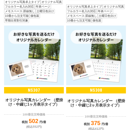
オリジナル写真卓上タイプ
オリジナル写真
オリジナル写真卓上タイプ
オリジナル写真
フルカラー名入れ対応
年表ページ
フルカラー名入れ対応
年表ページ
メモスペース:罫線無し
土曜日色分け
メモスペース:罫線無し
土曜日色分け
10冊から注文可能
個包装
10冊から注文可能
個包装
早期出荷割引対象
NS307
NS308
オリジナル写真カレンダー （壁掛
オリジナル写真カレンダー （壁掛
け・中綴じ1ヶ月表示タイプ）
け・中綴じ2ヶ月表示タイプ）
100冊注文時価格
100冊注文時価格
502
375
税別
円/冊
税別
円/冊
(税込552円)
(税込412円)