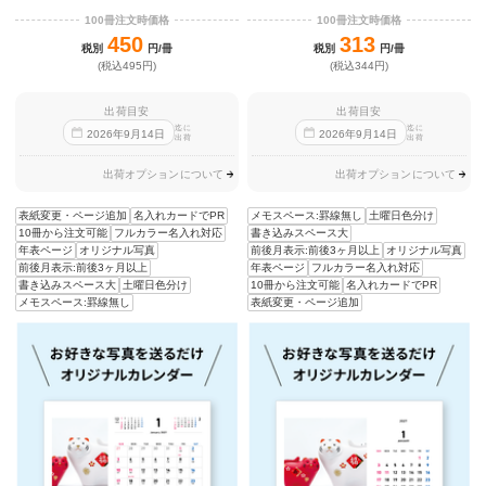
100冊注文時価格
100冊注文時価格
450
313
税別
円/冊
税別
円/冊
(税込495円)
(税込344円)
出荷目安
出荷目安
迄に
迄に
2026
年
9
月
14
日
2026
年
9
月
14
日
出荷
出荷
出荷オプションについて
出荷オプションについて
表紙変更・ページ追加
名入れカードでPR
メモスペース:罫線無し
土曜日色分け
10冊から注文可能
フルカラー名入れ対応
書き込みスペース大
年表ページ
オリジナル写真
前後月表示:前後3ヶ月以上
オリジナル写真
前後月表示:前後3ヶ月以上
年表ページ
フルカラー名入れ対応
書き込みスペース大
土曜日色分け
10冊から注文可能
名入れカードでPR
メモスペース:罫線無し
表紙変更・ページ追加