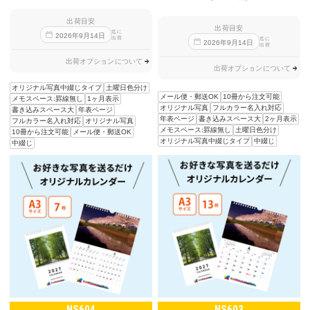
出荷目安
出荷目安
迄に
2026
年
9
月
14
日
出荷
迄に
2026
年
9
月
14
日
出荷
出荷オプションについて
出荷オプションについて
オリジナル写真中綴じタイプ
土曜日色分け
メール便・郵送OK
10冊から注文可能
メモスペース:罫線無し
1ヶ月表示
オリジナル写真
フルカラー名入れ対応
書き込みスペース大
年表ページ
年表ページ
書き込みスペース大
2ヶ月表示
フルカラー名入れ対応
オリジナル写真
メモスペース:罫線無し
土曜日色分け
10冊から注文可能
メール便・郵送OK
オリジナル写真中綴じタイプ
中綴じ
中綴じ
NS604
NS603