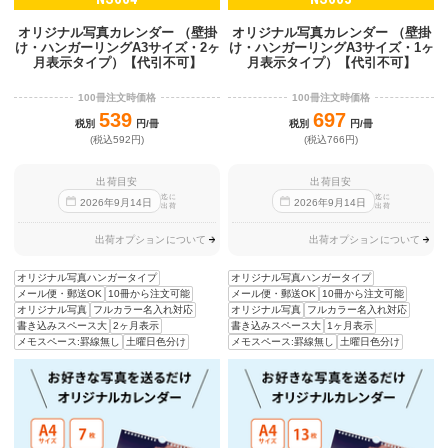
オリジナル写真カレンダー （壁掛
オリジナル写真カレンダー （壁掛
け・ハンガーリングA3サイズ・2ヶ
け・ハンガーリングA3サイズ・1ヶ
月表示タイプ）【代引不可】
月表示タイプ）【代引不可】
100冊注文時価格
100冊注文時価格
539
697
税別
円/冊
税別
円/冊
(税込592円)
(税込766円)
出荷目安
出荷目安
迄に
迄に
2026
年
9
月
14
日
2026
年
9
月
14
日
出荷
出荷
出荷オプションについて
出荷オプションについて
オリジナル写真ハンガータイプ
オリジナル写真ハンガータイプ
メール便・郵送OK
10冊から注文可能
メール便・郵送OK
10冊から注文可能
オリジナル写真
フルカラー名入れ対応
オリジナル写真
フルカラー名入れ対応
書き込みスペース大
2ヶ月表示
書き込みスペース大
1ヶ月表示
メモスペース:罫線無し
土曜日色分け
メモスペース:罫線無し
土曜日色分け