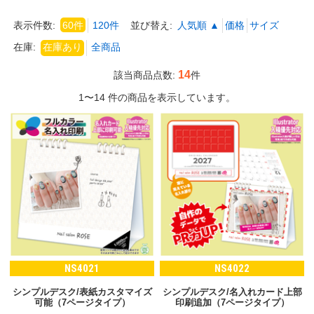
表示件数:
60件
120件
並び替え:
人気順 ▲
価格
サイズ
在庫:
14
該当商品点数:
件
1〜14 件の商品を表示しています。
NS4021
NS4022
シンプルデスク/表紙カスタマイズ
シンプルデスク/名入れカード上部
可能（7ページタイプ）
印刷追加（7ページタイプ）