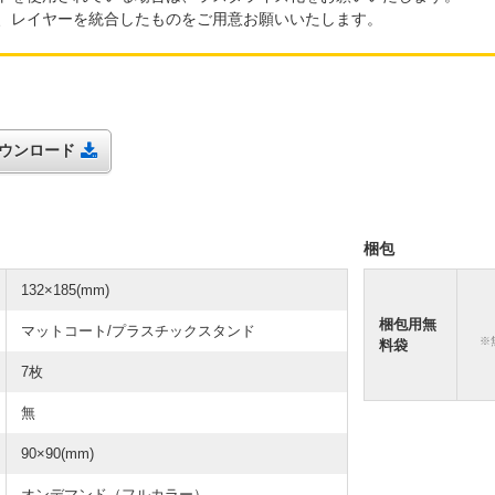
、レイヤーを統合したものをご用意お願いいたします。
トダウンロード
梱包
132×185(mm)
梱包用無
マットコート/プラスチックスタンド
※
料袋
7枚
無
90×90(mm)
オンデマンド（フルカラー）