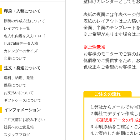
壁掛けカレンダーとしても
印刷・入稿について
表紙の裏面には年表ページ付
表紙のレイアウトはご入稿
原稿の作成方法について
全面、半面のテンプレート
レイアウト一覧
※ご希望があります場合は
名入れ内容を入力＋ロゴ
Illustratorデータ入稿
※ご注意※
カレンダーのサイズ
お客様のモニターでご覧の
印刷について
低価格でご提供するため、
色校正をご希望のお客様は
注文・発送について
送料、納期、発送
返品について
お支払いについて
ご注文の流れ
ギフトケースについて
1.弊社からメールでお
インフォメーション
2.弊社でデザイン作成
※確認用データの作成
ご注文前にお読み下さい
3.印刷原稿をご確定・
社長へのご意見箱
4.ご案内した納期にカ
スタッフブログ