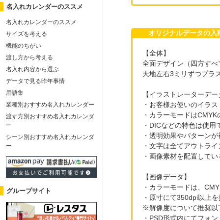
名入れカレンダーのススメ
名入れカレンダーのススメ
オリジナルデータの
サイズを考える
機能のちがい
【全体】
渡し方から考える
全面デザイン（四方すべ
名入れ内容から選ぶ
天地左右3ミリずつプラ
データで見る昨年事情
用語集
【イラストレーターデー
・お客様お使いのイラス
業種別おすすめ名入れカレンダー
・カラーモードはCMYK
渡す方別おすすめ名入れカレンダ
・DICなどの特色は使用
ー
・透明効果やパターンが
シーン別おすすめ名入れカレンダ
・文字は全てアウトライ
ー
・画像素材を配置してい
【画像データ】
・カラーモードは、CM
グループサイト
・原寸にて350dpi以
※解像度について推奨以
・PSD形式内にてフォ