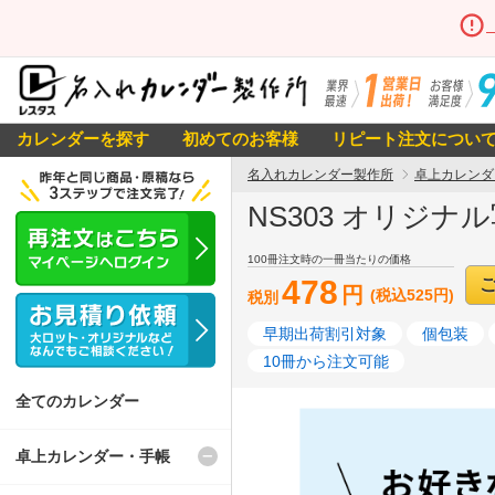
カレンダーを探す
初めてのお客様
リピート注文につい
名入れカレンダー製作所
卓上カレンダ
NS303 オリジ
100冊注文時の一冊当たりの価格
478
円
(税込525円)
税別
早期出荷割引対象
個包装
10冊から注文可能
全てのカレンダー
卓上カレンダー・手帳