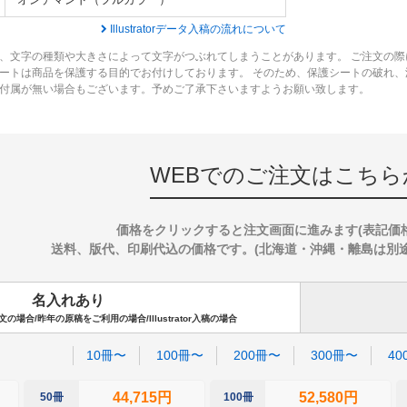
Illustratorデータ入稿の流れについて
、文字の種類や大きさによって文字がつぶれてしまうことがあります。 ご注文の際
ートは商品を保護する目的でお付けしております。 そのため、保護シートの破れ
付属が無い場合もございます。予めご了承下さいますようお願い致します。
WEBでのご注文はこちら
価格をクリックすると注文画面に進みます(表記価
送料、版代、印刷代込の価格です。(北海道・沖縄・離島は別途送料
名入れあり
場合/昨年の原稿をご利用の場合/Illustrator入稿の場合
10冊〜
100冊〜
200冊〜
300冊〜
40
44,715円
52,580円
50冊
100冊