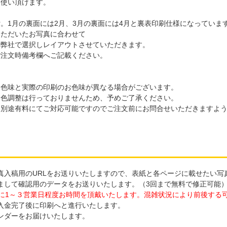
お使い頂けます。
。1月の裏面には2月、3月の裏面には4月と裏表印刷仕様になっていま
いただいたお写真に合わせて
を弊社で選択しレイアウトさせていただきます。
ご注文時備考欄へご記載ください。
お色味と実際の印刷のお色味が異なる場合がございます。
お色調整は行っておりませんため、予めご了承ください。
、別途有料にてご対応可能ですのでご注文前にお問合せいただきますよ
写真入稿用のURLをお送りいたしますので、表紙と各ページに載せたい写
しまして確認用のデータをお送りいたします。（3回まで無料で修正可能
に1～３営業日程度お時間を頂戴いたします。混雑状況により前後する
ご入金完了後に印刷へと進行いたします。
レンダーをお届けいたします。