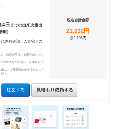
税込合計金額
14日
までの出来次第出
21,032円
納期）
@2,103円
までに原稿確認・入金完了の
により納期が前後する場合がござい
既にお決まりの場合は、必ず事前に
成に1～2営業日かかる場合もござ
ださい。
注文する
見積もり依頼する