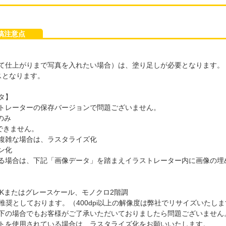
入稿注意点
て仕上がりまで写真を入れたい場合）は、塗り足しが必要となります。
スとなります。
タ】
トレーターの保存バージョンで問題ございません。
のみ
できません。
複雑な場合は、ラスタライズ化
ン化
る場合は、下記「画像データ」を踏まえイラストレーター内に画像の埋
YKまたはグレースケール、モノクロ2階調
上を推奨としております。（400dpi以上の解像度は弊社でリサイズいた
下の場合でもお客様がご了承いただいておりましたら問題ございません
ントを使用されている場合は、ラスタライズ化をお願いいたします。