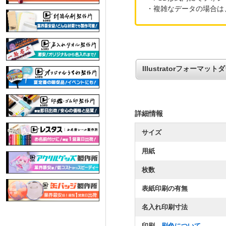
・複雑なデータの場合は
Illustratorフォーマッ
詳細情報
サイズ
用紙
枚数
表紙印刷の有無
名入れ印刷寸法
印刷
刷色について