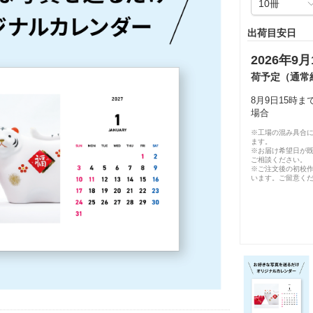
出荷目安日
2026年9月
荷予定（通常
8月9日15時
場合
※工場の混み具合
ます。
※お届け希望日が
ご相談ください。
※ご注文後の初校作
います。ご留意く