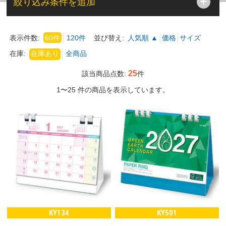
絞り込み条件を追加
表示件数:
60件
120件
並び替え:
人気順 ▲
価格
サイズ
在庫:
25
該当商品点数:
件
1〜25 件の商品を表示しています。
KY134
KY501