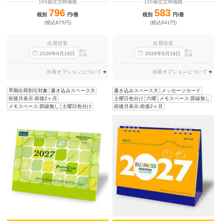
100冊注文時価格
100冊注文時価格
796
583
税別
円/冊
税別
円/冊
(税込875円)
(税込641円)
出荷目安
出荷目安
迄に
迄に
2026
年
9
月
18
日
2026
年
9
月
18
日
出荷
出荷
出荷オプションについて
出荷オプションについて
早期出荷割引対象
書き込みスペース大
書き込みスペース大
メッセージカード
前後月表示:前後2ヶ月
土曜日色分け
六曜
メモスペース:罫線無し
メモスペース:罫線無し
土曜日色分け
前後月表示:前後2ヶ月