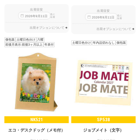
出荷目安
出荷目安
迄に
迄に
2026
年
9
月
11
日
2026
年
9
月
11
日
出荷
出荷
出荷オプションについて
出荷オプションについて
個包装
土曜日色分け
六曜
土曜日色分け
年内品切れなし
個包装
前後月表示:前後3ヶ月以上
年表付
NK521
SP538
エコ・デスクドッグ（メモ付）
ジョブメイト（文字）