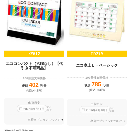
KY512
TD279
エココンパクト（六曜なし）【代
エコ卓上Ｌ・ベーシック
引き不可商品】
100冊注文時価格
100冊注文時価格
785
402
税別
円/冊
税別
円/冊
(税込863円)
(税込442円)
出荷目安
出荷目安
迄に
迄に
2026
年
9
月
11
日
2026
年
9
月
18
日
出荷
出荷
出荷オプションについて
出荷オプションについて
個包装
土曜日色分け