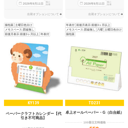
迄に
迄に
2026
年
9
月
11
日
2026
年
9
月
11
日
出荷
出荷
出荷オプションについて
出荷オプションについて
個包装
土曜日色分け
年表付
前後月表示:前後3ヶ月以上
メモスペース:罫線無し
メモスペース:罫線無し
六曜
土曜日色分け
前後月表示:前後3ヶ月以上
年表付
個包装
KY139
TD231
卓上オールペーパー・G（白台紙）
ペーパークラフトカレンダー【代
引き不可商品】
100冊注文時価格