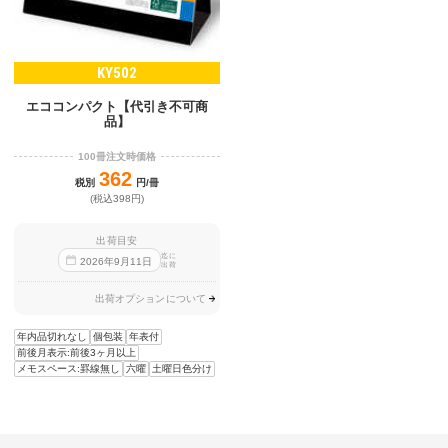
KY502
エココンパクト【代引き不可商
品】
100冊注文時価格
362
税別
円/冊
(税込398円)
出荷目安
迄に
2026
年
9
月
11
日
出荷
出荷オプションについて
年内品切れなし
個包装
年表付
前後月表示:前後3ヶ月以上
メモスペース:罫線無し
六曜
土曜日色分け