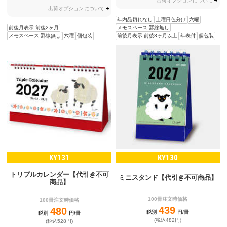
出荷オプションについて
出荷オプションについて
年内品切れなし
土曜日色分け
六曜
前後月表示:前後2ヶ月
メモスペース:罫線無し
メモスペース:罫線無し
六曜
個包装
前後月表示:前後3ヶ月以上
年表付
個包装
KY131
KY130
トリプルカレンダー【代引き不可
ミニスタンド【代引き不可商品】
商品】
100冊注文時価格
100冊注文時価格
439
480
税別
円/冊
税別
円/冊
(税込482円)
(税込528円)