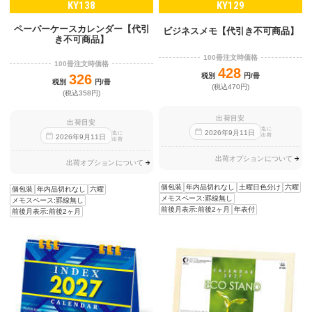
KY138
KY129
ペーパーケースカレンダー【代引
ビジネスメモ【代引き不可商品】
き不可商品】
100冊注文時価格
100冊注文時価格
428
326
税別
円/冊
税別
円/冊
(税込470円)
(税込358円)
出荷目安
出荷目安
迄に
2026
年
9
月
11
日
迄に
出荷
2026
年
9
月
11
日
出荷
出荷オプションについて
出荷オプションについて
個包装
年内品切れなし
土曜日色分け
六曜
個包装
年内品切れなし
六曜
メモスペース:罫線無し
メモスペース:罫線無し
前後月表示:前後2ヶ月
年表付
前後月表示:前後2ヶ月