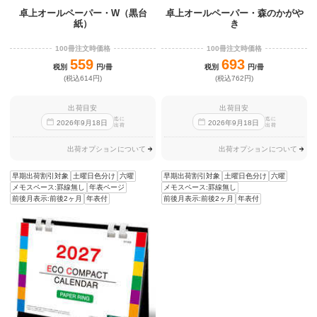
卓上オールペーパー・W（黒台
卓上オールペーパー・森のかがや
紙）
き
100冊注文時価格
100冊注文時価格
559
693
税別
円/冊
税別
円/冊
(税込614円)
(税込762円)
出荷目安
出荷目安
迄に
迄に
2026
年
9
月
18
日
2026
年
9
月
18
日
出荷
出荷
出荷オプションについて
出荷オプションについて
早期出荷割引対象
土曜日色分け
六曜
早期出荷割引対象
土曜日色分け
六曜
メモスペース:罫線無し
年表ページ
メモスペース:罫線無し
前後月表示:前後2ヶ月
年表付
前後月表示:前後2ヶ月
年表付