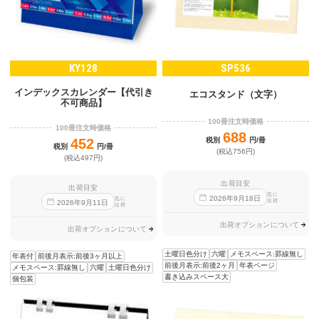
KY128
SP536
インデックスカレンダー【代引き
エコスタンド（文字）
不可商品】
100冊注文時価格
100冊注文時価格
688
452
税別
円/冊
税別
円/冊
(税込756円)
(税込497円)
出荷目安
出荷目安
迄に
2026
年
9
月
18
日
迄に
出荷
2026
年
9
月
11
日
出荷
出荷オプションについて
出荷オプションについて
土曜日色分け
六曜
メモスペース:罫線無し
年表付
前後月表示:前後3ヶ月以上
前後月表示:前後2ヶ月
年表ページ
メモスペース:罫線無し
六曜
土曜日色分け
書き込みスペース大
個包装