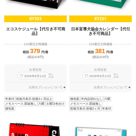
KY303
KY201
エコスケジュール【代引き不可商
日本盲導犬協会カレンダー【代引
品】
き不可商品】
100冊注文時価格
100冊注文時価格
379
381
税別
円/冊
税別
円/冊
(税込416円)
(税込419円)
出荷目安
出荷目安
迄に
迄に
2026
年
9
月
11
日
2026
年
9
月
11
日
出荷
出荷
出荷オプションについて
出荷オプションについて
年表付
前後月表示:前後3ヶ月以上
個包装
年内品切れなし
六曜
メモスペース:罫線無し
六曜
土曜日色分け
メモスペース:罫線無し
個包装
前後月表示:前後2ヶ月
年表付