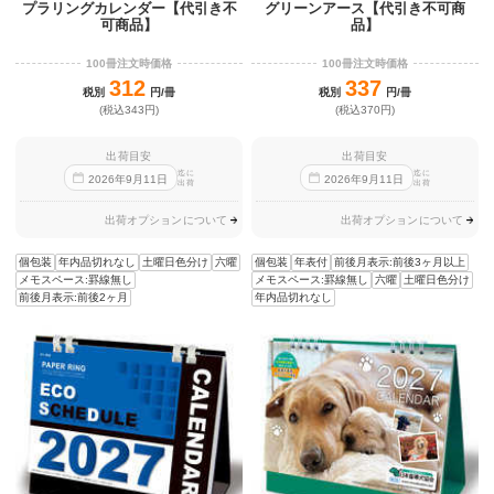
プラリングカレンダー【代引き不
グリーンアース【代引き不可商
可商品】
品】
100冊注文時価格
100冊注文時価格
312
337
税別
円/冊
税別
円/冊
(税込343円)
(税込370円)
出荷目安
出荷目安
迄に
迄に
2026
年
9
月
11
日
2026
年
9
月
11
日
出荷
出荷
出荷オプションについて
出荷オプションについて
個包装
年内品切れなし
土曜日色分け
六曜
個包装
年表付
前後月表示:前後3ヶ月以上
メモスペース:罫線無し
メモスペース:罫線無し
六曜
土曜日色分け
前後月表示:前後2ヶ月
年内品切れなし