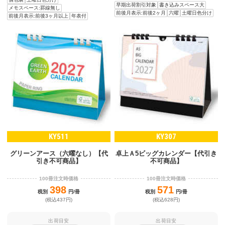
早期出荷割引対象
書き込みスペース大
メモスペース:罫線無し
前後月表示:前後2ヶ月
六曜
土曜日色分け
前後月表示:前後3ヶ月以上
年表付
KY511
KY307
グリーンアース（六曜なし）【代
卓上Ａ5ビッグカレンダー【代引き
引き不可商品】
不可商品】
100冊注文時価格
100冊注文時価格
398
571
税別
円/冊
税別
円/冊
(税込437円)
(税込628円)
出荷目安
出荷目安