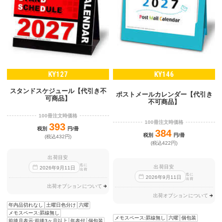
KY127
KY146
スタンドスケジュール【代引き不
ポストメールカレンダー【代引き
可商品】
不可商品】
100冊注文時価格
100冊注文時価格
393
税別
円/冊
384
税別
円/冊
(税込432円)
(税込422円)
出荷目安
迄に
出荷目安
2026
年
9
月
11
日
出荷
迄に
2026
年
9
月
11
日
出荷
出荷オプションについて
出荷オプションについて
年内品切れなし
土曜日色分け
六曜
メモスペース:罫線無し
メモスペース:罫線無し
六曜
個包装
前後月表示:前後3ヶ月以上
年表付
個包装