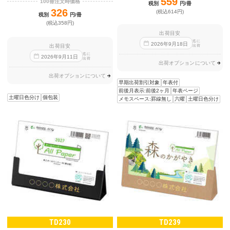
559
100冊注文時価格
税別
円/冊
326
(税込614円)
税別
円/冊
(税込358円)
出荷目安
迄に
2026
年
9
月
18
日
出荷目安
出荷
迄に
2026
年
9
月
11
日
出荷
出荷オプションについて
出荷オプションについて
早期出荷割引対象
年表付
前後月表示:前後2ヶ月
年表ページ
土曜日色分け
個包装
メモスペース:罫線無し
六曜
土曜日色分け
TD230
TD239