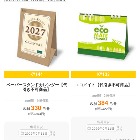
KY144
KY133
エコメイト【代引き不可商品】
ペーパースタンドカレンダー【代
引き不可商品】
100冊注文時価格
100冊注文時価格
384
税別
円/冊
330
税別
円/冊
(税込422円)
(税込363円)
出荷目安
出荷目安
迄に
2026
年
9
月
11
日
出荷
迄に
2026
年
9
月
11
日
出荷