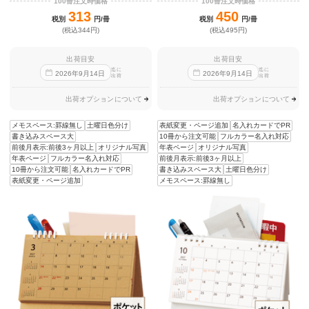
100冊注文時価格
100冊注文時価格
313
450
税別
円/冊
税別
円/冊
(税込344円)
(税込495円)
出荷目安
出荷目安
迄に
迄に
2026
年
9
月
14
日
2026
年
9
月
14
日
出荷
出荷
出荷オプションについて
出荷オプションについて
メモスペース:罫線無し
土曜日色分け
表紙変更・ページ追加
名入れカードでPR
書き込みスペース大
10冊から注文可能
フルカラー名入れ対応
前後月表示:前後3ヶ月以上
オリジナル写真
年表ページ
オリジナル写真
年表ページ
フルカラー名入れ対応
前後月表示:前後3ヶ月以上
10冊から注文可能
名入れカードでPR
書き込みスペース大
土曜日色分け
表紙変更・ページ追加
メモスペース:罫線無し