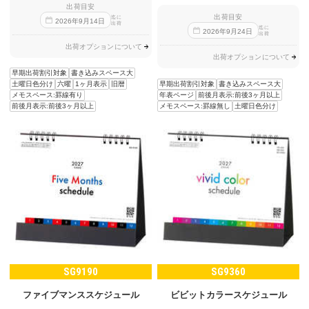
出荷目安
出荷目安
迄に
2026
年
9
月
14
日
出荷
迄に
2026
年
9
月
24
日
出荷
出荷オプションについて
出荷オプションについて
早期出荷割引対象
書き込みスペース大
早期出荷割引対象
書き込みスペース大
土曜日色分け
六曜
1ヶ月表示
旧暦
年表ページ
前後月表示:前後3ヶ月以上
メモスペース:罫線有り
メモスペース:罫線無し
土曜日色分け
前後月表示:前後3ヶ月以上
SG9190
SG9360
ファイブマンススケジュール
ビビットカラースケジュール