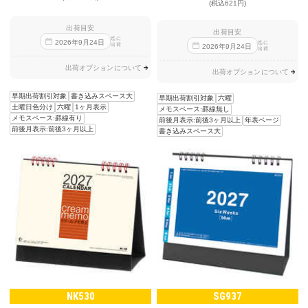
(税込621円)
出荷目安
出荷目安
迄に
2026
年
9
月
24
日
迄に
出荷
2026
年
9
月
24
日
出荷
出荷オプションについて
出荷オプションについて
早期出荷割引対象
書き込みスペース大
早期出荷割引対象
六曜
土曜日色分け
六曜
1ヶ月表示
メモスペース:罫線無し
メモスペース:罫線有り
前後月表示:前後3ヶ月以上
年表ページ
前後月表示:前後3ヶ月以上
書き込みスペース大
NK530
SG937