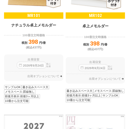
MR101
MR102
ナチュラル卓上メモルダー
卓上メモルダー
100冊注文時価格
100冊注文時価格
398
398
税別
円/冊
税別
円/冊
(税込437円)
(税込437円)
出荷目安
出荷目安
迄に
2026
年
9
月
24
日
出荷
迄に
2026
年
9
月
24
日
出荷
出荷オプションについて
出荷オプションについて
サンプルOK
書き込みスペース大
書き込みスペース大
メモスペース:罫線無し
メモスペース:罫線無し
前後月表示:前後3ヶ月以上
サンプルOK
前後月表示:前後3ヶ月以上
10冊から注文可能
10冊から注文可能