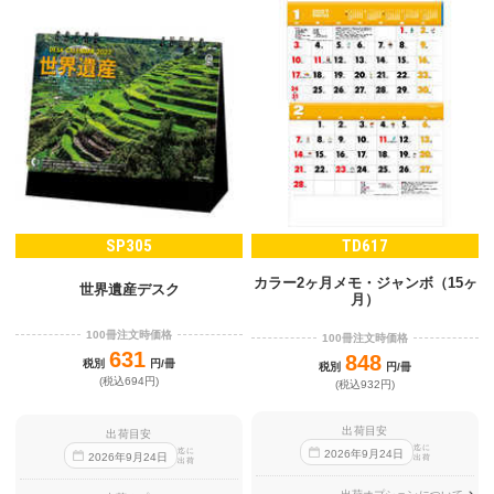
SP305
TD617
カラー2ヶ月メモ・ジャンボ（15ヶ
世界遺産デスク
月）
100冊注文時価格
100冊注文時価格
631
848
税別
円/冊
税別
円/冊
(税込694円)
(税込932円)
出荷目安
出荷目安
迄に
迄に
2026
年
9
月
24
日
2026
年
9
月
24
日
出荷
出荷