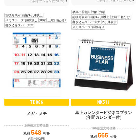
出荷オプションについて
出荷オプションについて
早期出荷割引対象
六曜
前後月表示:前後3ヶ月以上
前後月表示:前後3ヶ月以上
土曜日色分け
メモスペース:罫線無し
六曜
土曜日色分け
書き込みスペース大
2ヶ月表示
書き込みスペース大
メモスペース:罫線有り
TD886
NK511
卓上カレンダービジネスプラン
メガ・メモ
（年間カレンダー付）
100冊注文時価格
100冊注文時価格
548
税別
円/冊
565
税別
円/冊
(税込602円)