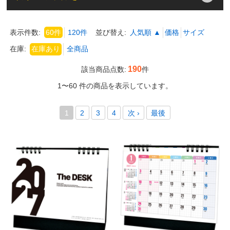
表示件数:
60件
120件
並び替え:
人気順 ▲
価格
サイズ
在庫:
190
該当商品点数:
件
1〜60 件の商品を表示しています。
1
2
3
4
次 ›
最後