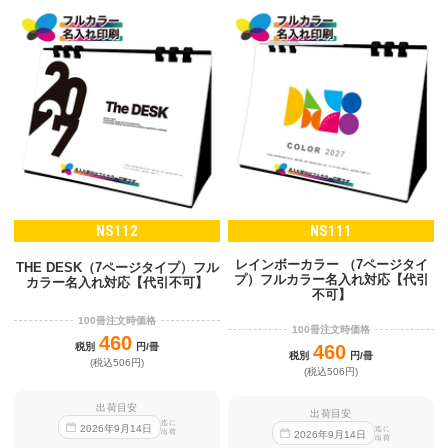
NS112
NS111
レインボーカラー （7ページタイ
THE DESK（7ページタイプ）フル
プ）フルカラー名入れ対応【代引
カラー名入れ対応【代引不可】
不可】
100冊注文時価格
100冊注文時価格
460
税別
円/冊
460
税別
円/冊
(税込506円)
(税込506円)
出荷目安
出荷目安
迄に
2026
年
9
月
14
日
迄に
出荷
2026
年
9
月
14
日
出荷