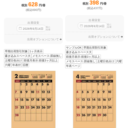
398
628
税別
円/冊
税別
円/冊
(税込437円)
(税込690円)
出荷目安
出荷目安
迄に
2026
年
9
月
14
日
出荷
迄に
2026
年
9
月
14
日
出荷
出荷オプションについて
出荷オプションについて
サンプルOK
早期出荷割引対象
早期出荷割引対象
1ヶ月表示
書き込みスペース大
書き込みスペース大
メモスペース:罫線無し
前後月表示:前後3ヶ月以上
土曜日色分け
前後月表示:前後3ヶ月以上
メモスペース:罫線無し
土曜日色分け
六曜
六曜
年表付
旧暦
年表ページ