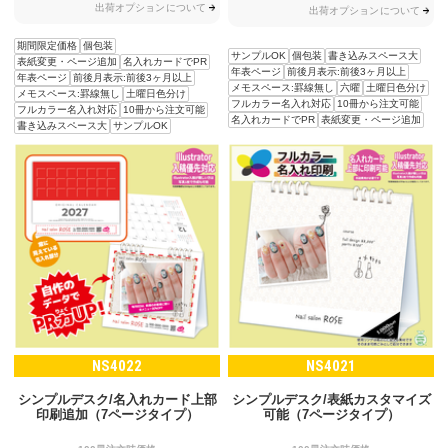
出荷オプションについて
出荷オプションについて
期間限定価格
個包装
サンプルOK
個包装
書き込みスペース大
表紙変更・ページ追加
名入れカードでPR
年表ページ
前後月表示:前後3ヶ月以上
年表ページ
前後月表示:前後3ヶ月以上
メモスペース:罫線無し
六曜
土曜日色分け
メモスペース:罫線無し
土曜日色分け
フルカラー名入れ対応
10冊から注文可能
フルカラー名入れ対応
10冊から注文可能
名入れカードでPR
表紙変更・ページ追加
書き込みスペース大
サンプルOK
NS4022
NS4021
シンプルデスク/名入れカード上部
シンプルデスク/表紙カスタマイズ
印刷追加（7ページタイプ）
可能（7ページタイプ）