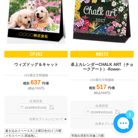
SP302
NK572
ウィズドッグ＆キャット
卓上カレンダーCHALK ART（チョ
ークアート）-flower-
100冊注文時価格
100冊注文時価格
637
税別
円/冊
517
税別
円/冊
(税込700円)
(税込568円)
出荷目安
出荷目安
迄に
2026
年
9
月
24
日
出荷
迄に
2026
年
9
月
24
日
1
出荷
出荷オプションについて
出荷オプションについて
書き込みスペース大
土曜日色分け
六曜
早期出荷割引対象
六曜
メモスペース:罫線無し