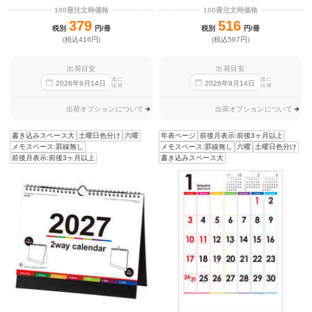
100冊注文時価格
100冊注文時価格
379
516
税別
円/冊
税別
円/冊
(税込416円)
(税込567円)
出荷目安
出荷目安
迄に
迄に
2026
年
9
月
14
日
2026
年
9
月
14
日
出荷
出荷
出荷オプションについて
出荷オプションについて
書き込みスペース大
土曜日色分け
六曜
年表ページ
前後月表示:前後3ヶ月以上
メモスペース:罫線無し
メモスペース:罫線無し
六曜
土曜日色分け
前後月表示:前後3ヶ月以上
書き込みスペース大