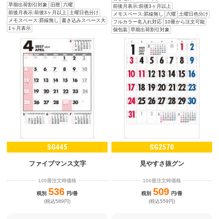
早期出荷割引対象
旧暦
六曜
前後月表示:前後3ヶ月以上
前後月表示:前後3ヶ月以上
土曜日色分け
メモスペース:罫線無し
六曜
土曜日色分け
メモスペース:罫線無し
書き込みスペース大
フルカラー名入れ対応
10冊から注文可能
1ヶ月表示
個包装
早期出荷割引対象
SG445
SG2570
ファイブマンス文字
見やすさ抜グン
100冊注文時価格
100冊注文時価格
536
509
税別
円/冊
税別
円/冊
(税込589円)
(税込559円)