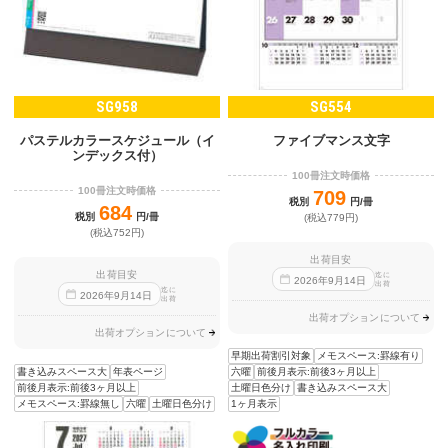
SG958
SG554
ファイブマンス文字
パステルカラースケジュール（イ
ンデックス付）
100冊注文時価格
100冊注文時価格
709
税別
円/冊
684
税別
円/冊
(税込779円)
(税込752円)
出荷目安
出荷目安
迄に
2026
年
9
月
14
日
出荷
迄に
2026
年
9
月
14
日
出荷
出荷オプションについて
出荷オプションについて
早期出荷割引対象
メモスペース:罫線有り
書き込みスペース大
年表ページ
六曜
前後月表示:前後3ヶ月以上
前後月表示:前後3ヶ月以上
土曜日色分け
書き込みスペース大
メモスペース:罫線無し
六曜
土曜日色分け
1ヶ月表示