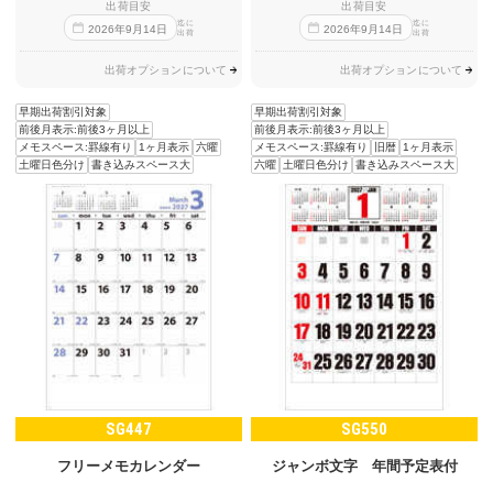
出荷目安
出荷目安
迄に
迄に
2026
年
9
月
14
日
2026
年
9
月
14
日
出荷
出荷
出荷オプションについて
出荷オプションについて
早期出荷割引対象
早期出荷割引対象
前後月表示:前後3ヶ月以上
前後月表示:前後3ヶ月以上
メモスペース:罫線有り
1ヶ月表示
六曜
メモスペース:罫線有り
旧暦
1ヶ月表示
土曜日色分け
書き込みスペース大
六曜
土曜日色分け
書き込みスペース大
SG447
SG550
フリーメモカレンダー
ジャンボ文字 年間予定表付