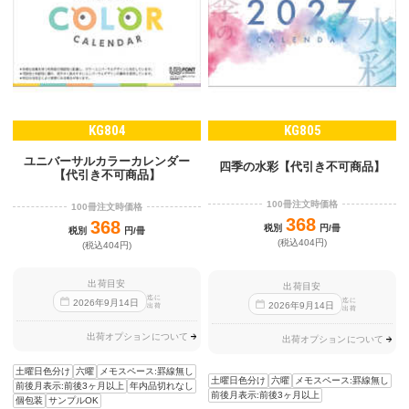
KG804
KG805
ユニバーサルカラーカレンダー
四季の水彩【代引き不可商品】
【代引き不可商品】
100冊注文時価格
100冊注文時価格
368
368
税別
円/冊
税別
円/冊
(税込404円)
(税込404円)
出荷目安
出荷目安
迄に
迄に
2026
年
9
月
14
日
2026
年
9
月
14
日
出荷
出荷
出荷オプションについて
出荷オプションについて
土曜日色分け
六曜
メモスペース:罫線無し
土曜日色分け
六曜
メモスペース:罫線無し
前後月表示:前後3ヶ月以上
年内品切れなし
前後月表示:前後3ヶ月以上
個包装
サンプルOK