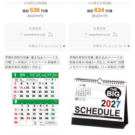
100冊注文時価格
100冊注文時価格
536
634
税別
円/冊
税別
円/冊
(税込589円)
(税込697円)
出荷目安
出荷目安
迄に
迄に
2026
年
9
月
14
日
2026
年
9
月
14
日
出荷
出荷
出荷オプションについて
出荷オプションについて
早期出荷割引対象
書き込みスペース大
早期出荷割引対象
書き込みスペース大
六曜
1ヶ月表示
メモスペース:罫線有り
前後月表示:前後3ヶ月以上
年表付
旧暦
前後月表示:前後3ヶ月以上
メモスペース:罫線無し
1ヶ月表示
六曜