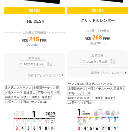
NS102
NS105
グリッドカレンダー
THE DESK
100冊注文時価格
100冊注文時価格
268
245
税別
円/冊
税別
円/冊
(税込294円)
(税込269円)
出荷目安
出荷目安
迄に
2026
年
9
月
14
日
出荷
迄に
2026
年
9
月
14
日
出荷
出荷オプションについて
出荷オプションについて
サンプルOK
書き込みスペース大
書き込みスペース大
土曜日色分け
六曜
土曜日色分け
六曜
メモスペース:罫線無し
メモスペース:罫線無し
年表ページ
干潮
年表ページ
干潮
前後月表示:前後3ヶ月以上
年表付
前後月表示:前後3ヶ月以上
年表付
10冊から注文可能
サンプルOK
10冊から注文可能