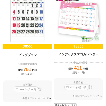
SG555
TS360
インデックスエコカレンダー
ビッグプラン
100冊注文時価格
100冊注文時価格
411
751
税別
円/冊
税別
円/冊
(税込452円)
(税込826円)
出荷目安
出荷目安
迄に
2026
年
9
月
14
日
出荷
迄に
2026
年
9
月
14
日
出荷
出荷オプションについて
出荷オプションについて
書き込みスペース大