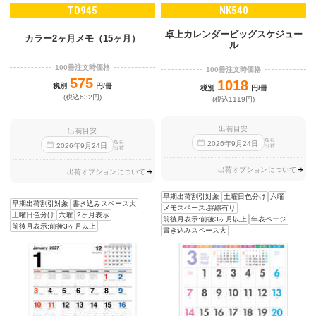
TD945
NK540
卓上カレンダービッグスケジュー
カラー2ヶ月メモ（15ヶ月）
ル
100冊注文時価格
100冊注文時価格
575
1018
税別
円/冊
税別
円/冊
(税込632円)
(税込1119円)
出荷目安
出荷目安
迄に
迄に
2026
年
9
月
24
日
2026
年
9
月
24
日
出荷
出荷
出荷オプションについて
出荷オプションについて
早期出荷割引対象
土曜日色分け
六曜
早期出荷割引対象
書き込みスペース大
メモスペース:罫線有り
土曜日色分け
六曜
2ヶ月表示
前後月表示:前後3ヶ月以上
年表ページ
前後月表示:前後3ヶ月以上
書き込みスペース大