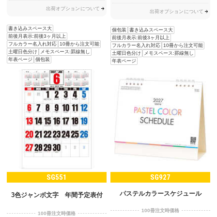
出荷オプションについて
出荷オプションについて
書き込みスペース大
個包装
書き込みスペース大
前後月表示:前後3ヶ月以上
前後月表示:前後3ヶ月以上
フルカラー名入れ対応
10冊から注文可能
フルカラー名入れ対応
10冊から注文可能
土曜日色分け
メモスペース:罫線無し
土曜日色分け
メモスペース:罫線無し
年表ページ
個包装
年表ページ
SG551
SG927
パステルカラースケジュール
3色ジャンボ文字 年間予定表付
100冊注文時価格
100冊注文時価格