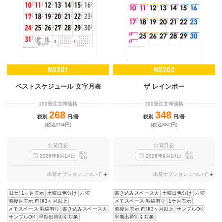
NS201
NS203
ベストスケジュール 文字月表
ザ レインボー
100冊注文時価格
100冊注文時価格
268
348
税別
円/冊
税別
円/冊
(税込294円)
(税込382円)
出荷目安
出荷目安
迄に
迄に
2026
年
9
月
14
日
2026
年
9
月
14
日
出荷
出荷
出荷オプションについて
出荷オプションについて
旧暦
1ヶ月表示
土曜日色分け
六曜
書き込みスペース大
土曜日色分け
六曜
前後月表示:前後3ヶ月以上
メモスペース:罫線有り
1ケ月表示
メモスペース:罫線有り
書き込みスペース大
前後月表示:前後3ヶ月以上
サンプルOK
サンプルOK
早期出荷割引対象
早期出荷割引対象