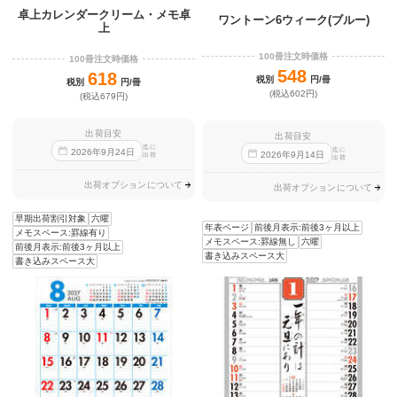
卓上カレンダークリーム・メモ卓
ワントーン6ウィーク(ブルー)
上
100冊注文時価格
100冊注文時価格
548
618
税別
円/冊
税別
円/冊
(税込602円)
(税込679円)
出荷目安
出荷目安
迄に
迄に
2026
年
9
月
24
日
2026
年
9
月
14
日
出荷
出荷
出荷オプションについて
出荷オプションについて
早期出荷割引対象
六曜
年表ページ
前後月表示:前後3ヶ月以上
メモスペース:罫線有り
メモスペース:罫線無し
六曜
前後月表示:前後3ヶ月以上
書き込みスペース大
書き込みスペース大