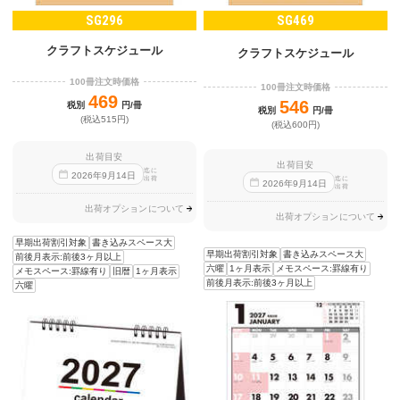
SG296
SG469
クラフトスケジュール
クラフトスケジュール
100冊注文時価格
100冊注文時価格
469
546
税別
円/冊
税別
円/冊
(税込515円)
(税込600円)
出荷目安
出荷目安
迄に
2026
年
9
月
14
日
出荷
迄に
2026
年
9
月
14
日
出荷
出荷オプションについて
出荷オプションについて
早期出荷割引対象
書き込みスペース大
早期出荷割引対象
書き込みスペース大
前後月表示:前後3ヶ月以上
六曜
1ヶ月表示
メモスペース:罫線有り
メモスペース:罫線有り
旧暦
1ヶ月表示
前後月表示:前後3ヶ月以上
六曜