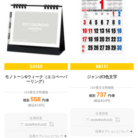
SG950
NK191
ジャンボ3色文字
モノトーン6ウィーク（エコペーパ
ーリング）
100冊注文時価格
100冊注文時価格
737
税別
円/冊
558
税別
円/冊
(税込810円)
(税込613円)
出荷目安
出荷目安
迄に
2026
年
9
月
24
日
出荷
迄に
2026
年
9
月
14
日
出荷
出荷オプションについて
出荷オプションについて