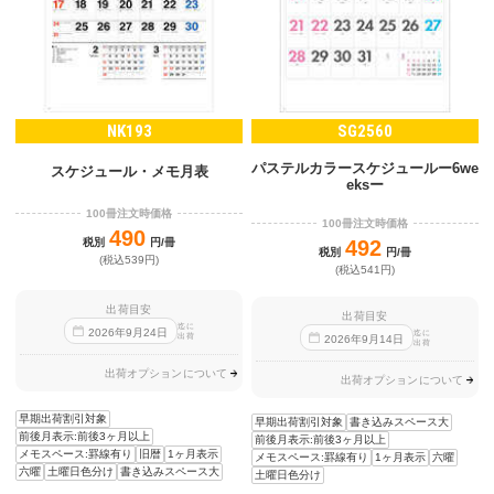
NK193
SG2560
パステルカラースケジュールー6we
スケジュール・メモ月表
eksー
100冊注文時価格
100冊注文時価格
490
税別
円/冊
492
税別
円/冊
(税込539円)
(税込541円)
出荷目安
出荷目安
迄に
2026
年
9
月
24
日
迄に
出荷
2026
年
9
月
14
日
出荷
出荷オプションについて
出荷オプションについて
早期出荷割引対象
早期出荷割引対象
書き込みスペース大
前後月表示:前後3ヶ月以上
前後月表示:前後3ヶ月以上
メモスペース:罫線有り
旧暦
1ヶ月表示
メモスペース:罫線有り
1ヶ月表示
六曜
六曜
土曜日色分け
書き込みスペース大
土曜日色分け