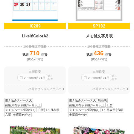
IC289
SP102
Likeit!ColorA2
メモ付文字月表
100冊注文時価格
100冊注文時価格
710
436
税別
円/冊
税別
円/冊
(税込781円)
(税込479円)
出荷目安
出荷目安
迄に
迄に
2026
年
9
月
24
日
2026
年
9
月
24
日
出荷
出荷
出荷オプションについて
出荷オプションについて
書き込みスペース大
書き込みスペース大
晴雨表
前後月表示:前後3ヶ月以上
前後月表示:前後3ヶ月以上
旧暦
メモスペース:罫線有り
旧暦
1ヶ月表示
メモスペース:罫線無し
1ヶ月表示
六曜
六曜
土曜日色分け
土曜日色分け