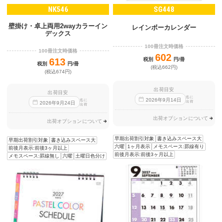
NK546
SG448
壁掛け・卓上両用2wayカラーイン
レインボーカレンダー
デックス
100冊注文時価格
100冊注文時価格
602
613
税別
円/冊
税別
円/冊
(税込662円)
(税込674円)
出荷目安
出荷目安
迄に
2026
年
9
月
14
日
迄に
出荷
2026
年
9
月
24
日
出荷
出荷オプションについて
出荷オプションについて
早期出荷割引対象
書き込みスペース大
早期出荷割引対象
書き込みスペース大
六曜
1ヶ月表示
メモスペース:罫線有り
前後月表示:前後3ヶ月以上
前後月表示:前後3ヶ月以上
メモスペース:罫線無し
六曜
土曜日色分け