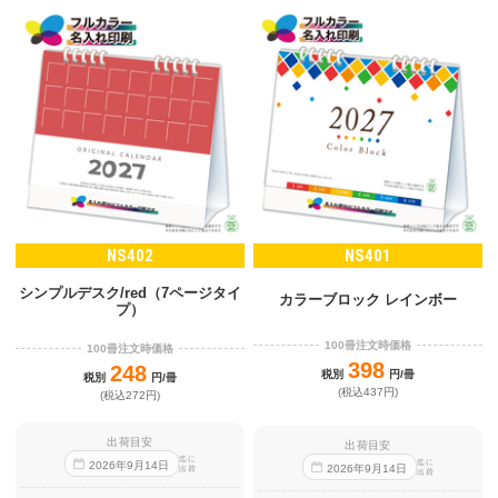
NS402
NS401
シンプルデスク/red（7ページタイ
カラーブロック レインボー
プ）
100冊注文時価格
100冊注文時価格
398
248
税別
円/冊
税別
円/冊
(税込437円)
(税込272円)
出荷目安
出荷目安
迄に
迄に
2026
年
9
月
14
日
2026
年
9
月
14
日
出荷
出荷