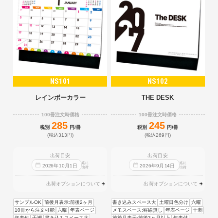
NS101
NS102
レインボーカラー
THE DESK
100冊注文時価格
100冊注文時価格
285
245
税別
円/冊
税別
円/冊
(税込313円)
(税込269円)
出荷目安
出荷目安
迄に
迄に
2026
年
10
月
1
日
2026
年
9
月
14
日
出荷
出荷
出荷オプションについて
出荷オプションについて
サンプルOK
前後月表示:前後2ヶ月
書き込みスペース大
土曜日色分け
六曜
10冊から注文可能
六曜
年表ページ
メモスペース:罫線無し
年表ページ
干潮
年表付
干潮
書き込みスペース大
前後月表示:前後3ヶ月以上
年表付