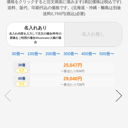
価格をクリックすると注文画面に進みます(表記価格は税込です)
送料、版代、印刷代込の価格です。(北海道・沖縄・離島は別途
送料2,750円(税込)必要)
名入れあり
名入れ無し
名入れ内容を入力して注文の場合/昨年の
原稿をご利用の場合/Illustrator入稿の場
合
30冊〜
100冊〜
200冊〜
300冊〜
400冊〜
500冊〜
25,047円
30冊
50
注文
注
一冊当たり834円
29,040円
40冊
60
注文
注
一冊当たり726円
70
注
80
注
90
注