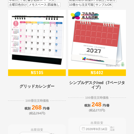
土曜日色分け
メモスペース:罫線無し
10冊から注文可能
サンプルOK
NS105
NS402
シンプルデスク/red（7ページタ
グリッドカレンダー
イプ）
100冊注文時価格
100冊注文時価格
248
税別
円/冊
268
税別
円/冊
(税込272円)
(税込294円)
出荷目安
迄に
2026
年
9
月
14
日
出荷目安
出荷