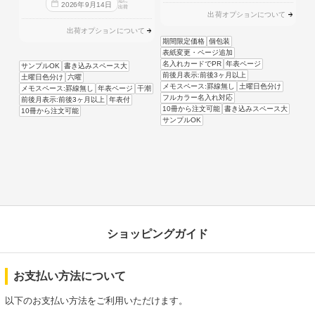
迄に
2026
年
9
月
14
日
出荷
出荷オプションについて
出荷オプションについて
期間限定価格
個包装
表紙変更・ページ追加
名入れカードでPR
年表ページ
サンプルOK
書き込みスペース大
前後月表示:前後3ヶ月以上
土曜日色分け
六曜
メモスペース:罫線無し
土曜日色分け
メモスペース:罫線無し
年表ページ
干潮
フルカラー名入れ対応
前後月表示:前後3ヶ月以上
年表付
10冊から注文可能
書き込みスペース大
10冊から注文可能
サンプルOK
ショッピングガイド
お支払い方法について
以下のお支払い方法をご利用いただけます。