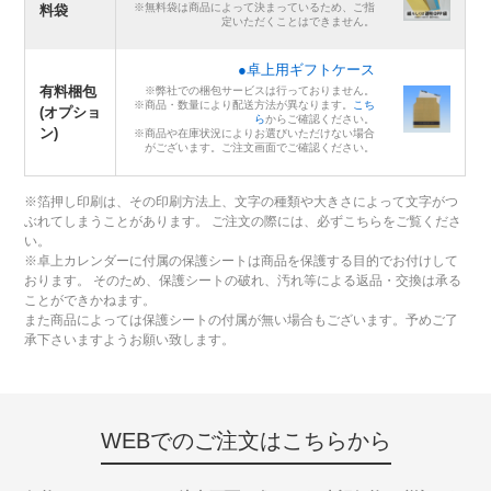
※無料袋は商品によって決まっているため、ご指
料袋
定いただくことはできません。
●卓上用ギフトケース
有料梱包
※弊社での梱包サービスは行っておりません。
※商品・数量により配送方法が異なります。
こち
(オプショ
ら
からご確認ください。
ン)
※商品や在庫状況によりお選びいただけない場合
がございます。ご注文画面でご確認ください。
※箔押し印刷は、その印刷方法上、文字の種類や大きさによって文字がつ
ぶれてしまうことがあります。 ご注文の際には、必ずこちらをご覧くださ
い。
※卓上カレンダーに付属の保護シートは商品を保護する目的でお付けして
おります。 そのため、保護シートの破れ、汚れ等による返品・交換は承る
ことができかねます。
また商品によっては保護シートの付属が無い場合もございます。予めご了
承下さいますようお願い致します。
WEBでのご注文はこちらから