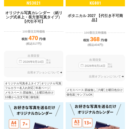
NS3021
KG801
オリジナル写真カレンダー （紙リ
ボタニカル 2027 【代引き不可商
ング式卓上・長方形写真タイプ）
品】
【代引不可】
100冊注文時価格
100冊注文時価格
470
368
税別
円/冊
税別
円/冊
(税込517円)
(税込404円)
出荷目安
出荷目安
迄に
2026
年
9
月
14
日
出荷
迄に
2026
年
9
月
14
日
出荷
出荷オプションについて
出荷オプションについて
オリジナル写真卓上タイプ
オリジナル写真
フルカラー名入れ対応
年表ページ
メモスペース:罫線無し
六曜
土曜日色分け
メモスペース:罫線無し
土曜日色分け
個包装
サンプルOK
10冊から注文可能
個包装