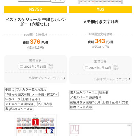
NS752
YD2
ベストスケジュール 中綴じカレン
メモ欄付き文字月表
ダー（六曜なし）
100冊注文時価格
100冊注文時価格
343
376
税別
円/冊
税別
円/冊
(税込377円)
(税込413円)
出荷目安
出荷目安
迄に
迄に
2026
年
9
月
14
日
2026
年
9
月
14
日
出荷
出荷
出荷オプションについて
出荷オプションについて
中綴じ
フルカラー名入れ対応
書き込みスペース大
晴雨表
10冊から注文可能
メール便・郵送OK
メモスペース:罫線有り
年表ページ
土曜日色分け
前後月表示:前後2ヶ月
土曜日色分け
六曜
メモスペース:罫線無し
2ヶ月表示
旧暦
1ヶ月表示
書き込みスペース大