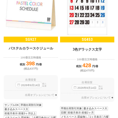
SG927
SG453
パステルカラースケジュール
3色デラックス文字
100冊注文時価格
100冊注文時価格
398
428
税別
円/冊
税別
円/冊
(税込437円)
(税込470円)
出荷目安
出荷目安
迄に
2026
年
9
月
14
日
出荷
迄に
2026
年
9
月
14
日
出荷
出荷オプションについて
出荷オプションについて
サンプルOK
早期出荷割引対象
早期出荷割引対象
書き込みスペース大
書き込みスペース大
旧暦
前後月表示:前後2ヶ月
前後月表示:前後3ヶ月以上
メモスペース:罫線無し
1ヶ月表示
六曜
メモスペース:罫線無し
土曜日色分け
六曜