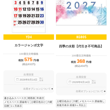
YD4
KG805
カラージャンボ文字
四季の水彩【代引き不可商品】
100冊注文時価格
100冊注文時価格
575
368
税別
円/冊
税別
円/冊
(税込632円)
(税込404円)
出荷目安
出荷目安
迄に
2026
年
9
月
14
日
出荷
迄に
2026
年
9
月
14
日
出荷
出荷オプションについて
出荷オプションについて
書き込みスペース大
晴雨表
年表付
土曜日色分け
六曜
メモスペース:罫線無し
メモスペース:罫線有り
土曜日色分け
六曜
前後月表示:前後3ヶ月以上
旧暦
1ヶ月表示