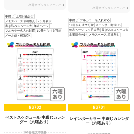
出荷オプションについて
出荷オプションについて
中綴じ
土曜日色分け
中綴じ
フルカラー名入れ対応
メモスペース:罫線無し
2ヶ月表示
10冊から注文可能
メール便・郵送OK
書き込みスペース大
年表ページ
年表ページ
2ヶ月表示
書き込みスペース大
フルカラー名入れ対応
10冊から注文可能
土曜日色分け
メモスペース:罫線無し
メール便・郵送OK
NS702
NS701
ベストスケジュール 中綴じカレン
レインボーカラー 中綴じカレンダ
ダー（六曜あり）
ー（六曜あり）
100冊注文時価格