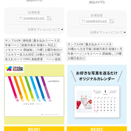
(税込437円)
(税込437円)
出荷目安
出荷目安
迄に
2026
年
9
月
14
日
出荷
迄に
2026
年
9
月
14
日
出荷
出荷オプションについて
出荷オプションについて
サンプルOK
個包装
書き込みスペース大
サンプルOK
書き込みスペース大
年表ページ
前後月表示:前後3ヶ月以上
10冊から注文可能
前後月表示:前後2ヶ月
メモスペース:罫線無し
六曜
土曜日色分け
年表ページ
メモスペース:罫線無し
六曜
フルカラー名入れ対応
10冊から注文可能
土曜日色分け
名入れカードでPR
表紙変更・ページ追加
NS301
NS302