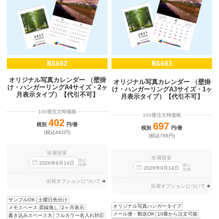
NS602
NS603
オリジナル写真カレンダー （壁掛
オリジナル写真カレンダー （壁掛
け・ハンガーリングA4サイズ・2ヶ
け・ハンガーリングA3サイズ・1ヶ
月表示タイプ）【代引不可】
月表示タイプ）【代引不可】
100冊注文時価格
100冊注文時価格
402
697
税別
円/冊
税別
円/冊
(税込442円)
(税込766円)
出荷目安
出荷目安
迄に
2026
年
9
月
14
日
出荷
迄に
2026
年
9
月
14
日
出荷
出荷オプションについて
出荷オプションについて
サンプルOK
土曜日色分け
オリジナル写真ハンガータイプ
メモスペース:罫線無し
2ヶ月表示
メール便・郵送OK
10冊から注文可能
書き込みスペース大
フルカラー名入れ対応