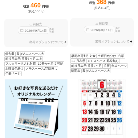
368
税別
円/冊
460
税別
円/冊
(税込404円)
(税込506円)
出荷目安
出荷目安
迄に
迄に
2026
年
9
月
14
日
2026
年
9
月
14
日
出荷
出荷
出荷オプションについて
出荷オプションについて
個包装
書き込みスペース大
早期出荷割引対象
土曜日色分け
六曜
前後月表示:前後3ヶ月以上
1ヶ月表示
メモスペース:罫線無し
フルカラー名入れ対応
10冊から注文可能
前後月表示:前後2ヶ月
旧暦
年表ページ
土曜日色分け
メモスペース:罫線無し
晴雨表
書き込みスペース大
年表ページ