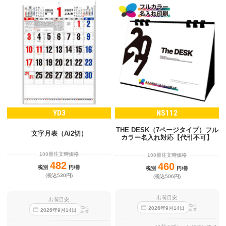
YD3
NS112
THE DESK（7ページタイプ）フル
文字月表（A/2切）
カラー名入れ対応【代引不可】
100冊注文時価格
100冊注文時価格
482
460
税別
円/冊
税別
円/冊
(税込530円)
(税込506円)
出荷目安
出荷目安
迄に
迄に
2026
年
9
月
14
日
2026
年
9
月
14
日
出荷
出荷