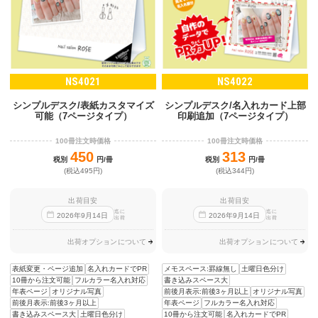
NS4021
NS4022
シンプルデスク/表紙カスタマイズ
シンプルデスク/名入れカード上部
可能（7ページタイプ）
印刷追加（7ページタイプ）
100冊注文時価格
100冊注文時価格
450
313
税別
円/冊
税別
円/冊
(税込495円)
(税込344円)
出荷目安
出荷目安
迄に
迄に
2026
年
9
月
14
日
2026
年
9
月
14
日
出荷
出荷
出荷オプションについて
出荷オプションについて
表紙変更・ページ追加
名入れカードでPR
メモスペース:罫線無し
土曜日色分け
10冊から注文可能
フルカラー名入れ対応
書き込みスペース大
年表ページ
オリジナル写真
前後月表示:前後3ヶ月以上
オリジナル写真
前後月表示:前後3ヶ月以上
年表ページ
フルカラー名入れ対応
書き込みスペース大
土曜日色分け
10冊から注文可能
名入れカードでPR