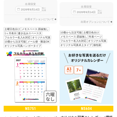
出荷目安
出荷目安
迄に
2026
年
9
月
14
日
出荷
迄に
2026
年
9
月
14
日
出荷
出荷オプションについて
出荷オプションについて
土曜日色分け
メモスペース:罫線無し
10冊から注文可能
土曜日色分け
1ヶ月表示
書き込みスペース大
メモスペース:罫線無し
年表ページ
フルカラー名入れ対応
オリジナル写真
フルカラー名入れ対応
オリジナル写真
10冊から注文可能
メール便・郵送OK
オリジナル写真卓上タイプ
個包装
オリジナル写真ハンガータイプ
NS751
NS604