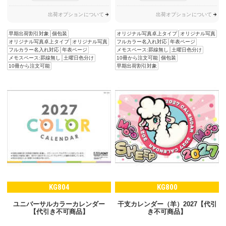
出荷オプションについて
出荷オプションについて
早期出荷割引対象
個包装
オリジナル写真卓上タイプ
オリジナル写真
オリジナル写真卓上タイプ
オリジナル写真
フルカラー名入れ対応
年表ページ
フルカラー名入れ対応
年表ページ
メモスペース:罫線無し
土曜日色分け
メモスペース:罫線無し
土曜日色分け
10冊から注文可能
個包装
10冊から注文可能
早期出荷割引対象
KG804
KG800
ユニバーサルカラーカレンダー
干支カレンダー（羊）2027【代引
【代引き不可商品】
き不可商品】