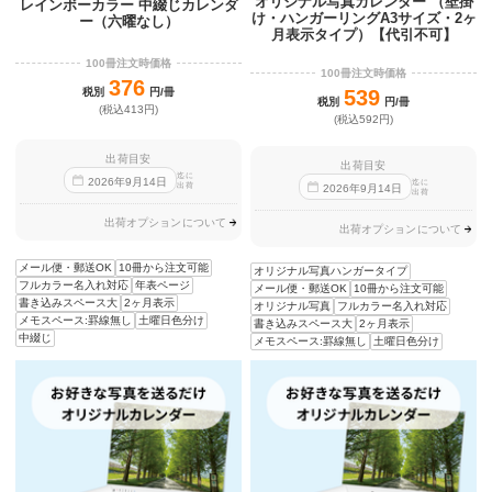
オリジナル写真カレンダー （壁掛
レインボーカラー 中綴じカレンダ
け・ハンガーリングA3サイズ・2ヶ
ー（六曜なし）
月表示タイプ）【代引不可】
100冊注文時価格
100冊注文時価格
376
税別
円/冊
539
税別
円/冊
(税込413円)
(税込592円)
出荷目安
出荷目安
迄に
2026
年
9
月
14
日
迄に
出荷
2026
年
9
月
14
日
出荷
出荷オプションについて
出荷オプションについて
メール便・郵送OK
10冊から注文可能
オリジナル写真ハンガータイプ
フルカラー名入れ対応
年表ページ
メール便・郵送OK
10冊から注文可能
書き込みスペース大
2ヶ月表示
オリジナル写真
フルカラー名入れ対応
メモスペース:罫線無し
土曜日色分け
書き込みスペース大
2ヶ月表示
中綴じ
メモスペース:罫線無し
土曜日色分け