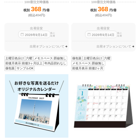
100冊注文時価格
100冊注文時価格
368
368
税別
円/冊
税別
円/冊
(税込404円)
(税込404円)
出荷目安
出荷目安
迄に
迄に
2026
年
9
月
14
日
2026
年
9
月
14
日
出荷
出荷
出荷オプションについて
出荷オプションについて
土曜日色分け
六曜
メモスペース:罫線無し
個包装
土曜日色分け
六曜
前後月表示:前後3ヶ月以上
年内品切れなし
メモスペース:罫線無し
個包装
サンプルOK
前後月表示:前後2ヶ月