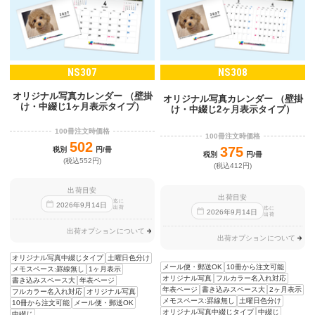
NS307
NS308
オリジナル写真カレンダー （壁掛
オリジナル写真カレンダー （壁掛
け・中綴じ1ヶ月表示タイプ）
け・中綴じ2ヶ月表示タイプ）
100冊注文時価格
100冊注文時価格
502
375
税別
円/冊
税別
円/冊
(税込552円)
(税込412円)
出荷目安
出荷目安
迄に
2026
年
9
月
14
日
出荷
迄に
2026
年
9
月
14
日
出荷
出荷オプションについて
出荷オプションについて
オリジナル写真中綴じタイプ
土曜日色分け
メール便・郵送OK
10冊から注文可能
メモスペース:罫線無し
1ヶ月表示
オリジナル写真
フルカラー名入れ対応
書き込みスペース大
年表ページ
年表ページ
書き込みスペース大
2ヶ月表示
フルカラー名入れ対応
オリジナル写真
メモスペース:罫線無し
土曜日色分け
10冊から注文可能
メール便・郵送OK
オリジナル写真中綴じタイプ
中綴じ
中綴じ