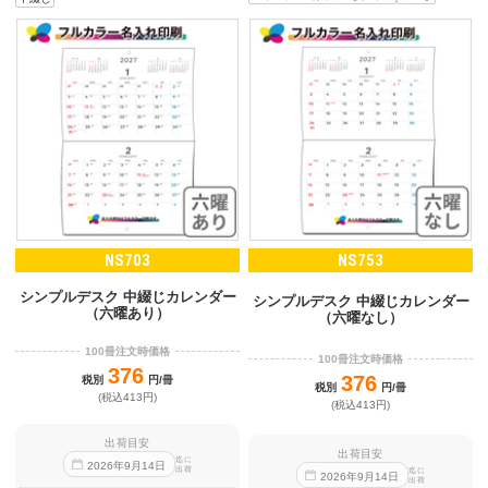
NS703
NS753
シンプルデスク 中綴じカレンダー
シンプルデスク 中綴じカレンダー
（六曜あり）
（六曜なし）
100冊注文時価格
100冊注文時価格
376
376
税別
円/冊
税別
円/冊
(税込413円)
(税込413円)
出荷目安
出荷目安
迄に
2026
年
9
月
14
日
出荷
迄に
2026
年
9
月
14
日
出荷