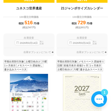
SG289
NK190
ユネスコ世界遺産
21ジャンボサイズカレンダー
100冊注文時価格
100冊注文時価格
516
729
税別
円/冊
税別
円/冊
(税込567円)
(税込801円)
出荷目安
出荷目安
迄に
迄に
2026
年
9
月
14
日
2026
年
9
月
24
日
出荷
出荷
出荷オプションについて
出荷オプションについて
早期出荷割引対象
土曜日色分け
六曜
早期出荷割引対象
メモスペース:罫線有り
1ヶ月表示
メモスペース:罫線無し
旧暦
前後月表示:前後2ヶ月
1ヶ月表示
書き込みスペース大
土曜日色分け
六曜
書き込みスペース大
1