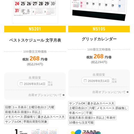
NS201
NS105
グリッドカレンダー
ベストスケジュール 文字月表
100冊注文時価格
100冊注文時価格
268
268
税別
円/冊
税別
円/冊
(税込294円)
(税込294円)
出荷目安
出荷目安
迄に
2026
年
9
月
14
日
出荷
迄に
2026
年
9
月
14
日
出荷
出荷オプションについて
出荷オプションについて
サンプルOK
書き込みスペース大
旧暦
1ヶ月表示
土曜日色分け
六曜
土曜日色分け
六曜
メモスペース:罫線無し
前後月表示:前後3ヶ月以上
年表ページ
干潮
メモスペース:罫線有り
書き込みスペース大
前後月表示:前後3ヶ月以上
年表付
サンプルOK
早期出荷割引対象
10冊から注文可能