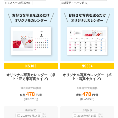
メモスペース:罫線無し
表紙変更・ページ追加
NS303
NS304
オリジナル写真カレンダー （卓
オリジナル写真カレンダー （卓
上・正方形写真タイプ）
上・写真小タイプ）
100冊注文時価格
100冊注文時価格
478
478
税別
円/冊
税別
円/冊
(税込525円)
(税込525円)
出荷目安
出荷目安
迄に
迄に
2026
年
9
月
14
日
2026
年
9
月
14
日
出荷
出荷