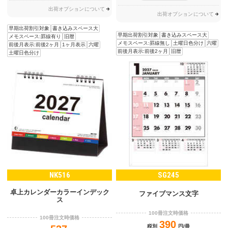
出荷オプションについて
出荷オプションについて
早期出荷割引対象
書き込みスペース大
早期出荷割引対象
書き込みスペース大
メモスペース:罫線有り
旧暦
メモスペース:罫線無し
土曜日色分け
六曜
前後月表示:前後2ヶ月
1ヶ月表示
六曜
前後月表示:前後2ヶ月
旧暦
土曜日色分け
NK516
SG245
卓上カレンダーカラーインデック
ファイブマンス文字
ス
100冊注文時価格
100冊注文時価格
390
税別
円/冊