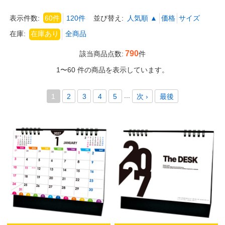
表示件数:
60件
120件
並び替え:
人気順 ▲
価格
サイズ
在庫:
790
該当商品点数:
件
1〜60 件の商品を表示しています。
...
1
2
3
4
5
次 ›
最後