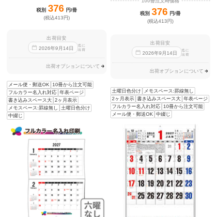
100冊注文時価格
376
376
税別
円/冊
税別
円/冊
(税込413円)
(税込413円)
出荷目安
出荷目安
迄に
2026
年
9
月
14
日
出荷
迄に
2026
年
9
月
14
日
出荷
出荷オプションについて
出荷オプションについて
メール便・郵送OK
10冊から注文可能
土曜日色分け
メモスペース:罫線無し
フルカラー名入れ対応
年表ページ
2ヶ月表示
書き込みスペース大
年表ページ
書き込みスペース大
2ヶ月表示
フルカラー名入れ対応
10冊から注文可能
メモスペース:罫線無し
土曜日色分け
メール便・郵送OK
中綴じ
中綴じ