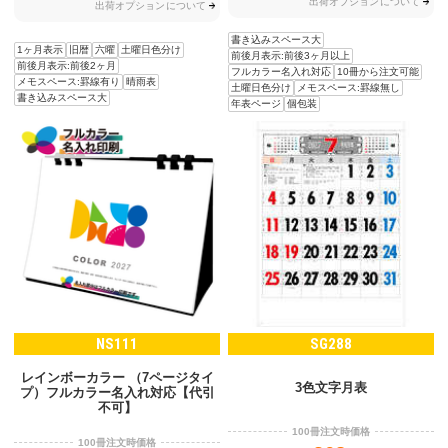
出荷オプションについて
出荷オプションについて
書き込みスペース大
1ヶ月表示
旧暦
六曜
土曜日色分け
前後月表示:前後3ヶ月以上
前後月表示:前後2ヶ月
フルカラー名入れ対応
10冊から注文可能
メモスペース:罫線有り
晴雨表
土曜日色分け
メモスペース:罫線無し
書き込みスペース大
年表ページ
個包装
NS111
SG288
レインボーカラー （7ページタイ
3色文字月表
プ）フルカラー名入れ対応【代引
不可】
100冊注文時価格
100冊注文時価格