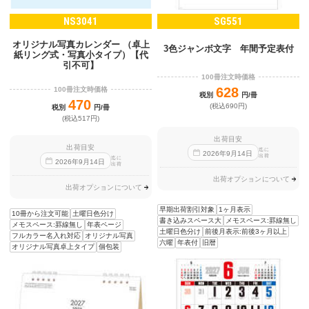
NS3041
SG551
オリジナル写真カレンダー （卓上
3色ジャンボ文字 年間予定表付
紙リング式・写真小タイプ）【代
引不可】
100冊注文時価格
628
100冊注文時価格
税別
円/冊
470
(税込690円)
税別
円/冊
(税込517円)
出荷目安
出荷目安
迄に
2026
年
9
月
14
日
出荷
迄に
2026
年
9
月
14
日
出荷
出荷オプションについて
出荷オプションについて
早期出荷割引対象
1ヶ月表示
10冊から注文可能
土曜日色分け
書き込みスペース大
メモスペース:罫線無し
メモスペース:罫線無し
年表ページ
土曜日色分け
前後月表示:前後3ヶ月以上
フルカラー名入れ対応
オリジナル写真
六曜
年表付
旧暦
オリジナル写真卓上タイプ
個包装