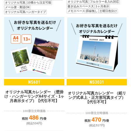
オリジナル写真
フルカラー名入れ対応
オリジナル写真
10冊から注文可能
書き込みスペース大
1ヶ月表示
メール便・郵送OK
メモスペース:罫線無し
土曜日色分け
オリジナル写真ハンガータイプ
NS601
NS3031
オリジナル写真カレンダー （壁掛
オリジナル写真カレンダー （紙リ
け・ハンガーリングA4サイズ・1ヶ
ング式卓上・正方形写真タイプ）
月表示タイプ）【代引不可】
【代引不可】
100冊注文時価格
100冊注文時価格
486
470
税別
円/冊
税別
円/冊
(税込534円)
(税込517円)