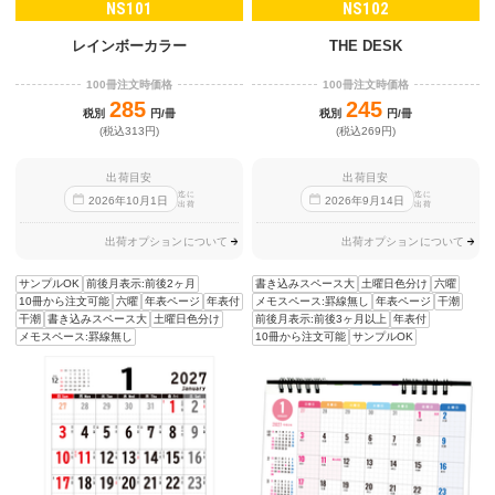
NS101
NS102
レインボーカラー
THE DESK
100冊注文時価格
100冊注文時価格
285
245
税別
円/冊
税別
円/冊
(税込313円)
(税込269円)
出荷目安
出荷目安
迄に
迄に
2026
年
10
月
1
日
2026
年
9
月
14
日
出荷
出荷
出荷オプションについて
出荷オプションについて
サンプルOK
前後月表示:前後2ヶ月
書き込みスペース大
土曜日色分け
六曜
10冊から注文可能
六曜
年表ページ
年表付
メモスペース:罫線無し
年表ページ
干潮
干潮
書き込みスペース大
土曜日色分け
前後月表示:前後3ヶ月以上
年表付
メモスペース:罫線無し
10冊から注文可能
サンプルOK