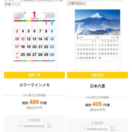
土曜日色分け
年表ページ
NK174
SG202
カラーラインメモ
日本六景
100冊注文時価格
100冊注文時価格
489
405
税別
円/冊
税別
円/冊
(税込537円)
(税込445円)
出荷目安
出荷目安
迄に
2026
年
9
月
24
日
出荷
迄に
2026
年
9
月
14
日
出荷