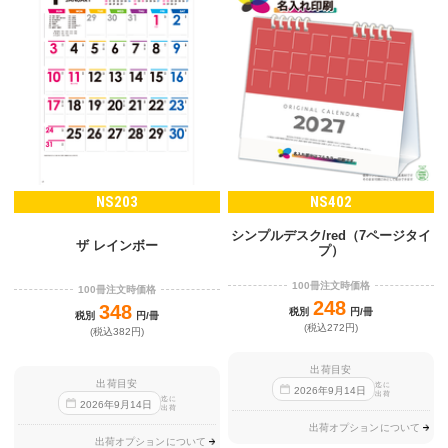
NS203
NS402
シンプルデスク/red（7ページタイ
ザ レインボー
プ）
100冊注文時価格
100冊注文時価格
248
348
税別
円/冊
税別
円/冊
(税込272円)
(税込382円)
出荷目安
出荷目安
迄に
2026
年
9
月
14
日
出荷
迄に
2026
年
9
月
14
日
出荷
出荷オプションについて
出荷オプションについて