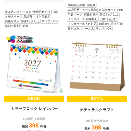
期間限定価格
個包装
表紙変更・ページ追加
名入れカードでPR
書き込みスペース大
土曜日色分け
六曜
年表ページ
前後月表示:前後3ヶ月以上
メモスペース:罫線有り
1ケ月表示
メモスペース:罫線無し
土曜日色分け
前後月表示:前後3ヶ月以上
サンプルOK
フルカラー名入れ対応
10冊から注文可能
早期出荷割引対象
書き込みスペース大
サンプルOK
NS401
NS104
カラーブロック レインボー
ナチュラルクラフト
100冊注文時価格
100冊注文時価格
398
398
税別
円/冊
税別
円/冊