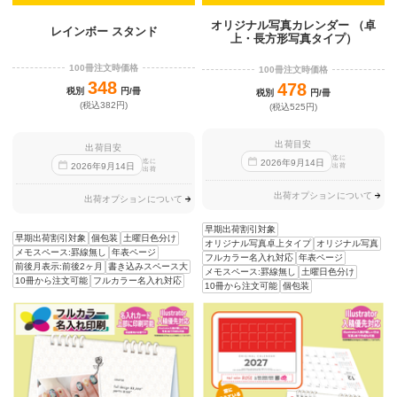
オリジナル写真カレンダー （卓
レインボー スタンド
上・長方形写真タイプ）
100冊注文時価格
100冊注文時価格
348
478
税別
円/冊
税別
円/冊
(税込382円)
(税込525円)
出荷目安
出荷目安
迄に
迄に
2026
年
9
月
14
日
2026
年
9
月
14
日
出荷
出荷
出荷オプションについて
出荷オプションについて
早期出荷割引対象
早期出荷割引対象
個包装
土曜日色分け
オリジナル写真卓上タイプ
オリジナル写真
メモスペース:罫線無し
年表ページ
フルカラー名入れ対応
年表ページ
前後月表示:前後2ヶ月
書き込みスペース大
メモスペース:罫線無し
土曜日色分け
10冊から注文可能
フルカラー名入れ対応
10冊から注文可能
個包装