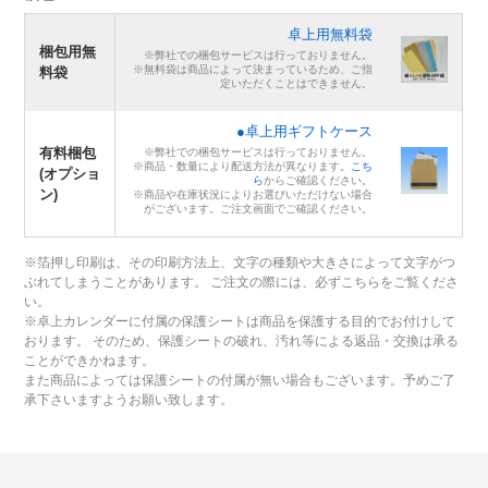
卓上用無料袋
梱包用無
※弊社での梱包サービスは行っておりません。
※無料袋は商品によって決まっているため、ご指
料袋
定いただくことはできません。
●卓上用ギフトケース
有料梱包
※弊社での梱包サービスは行っておりません。
※商品・数量により配送方法が異なります。
こち
(オプショ
ら
からご確認ください。
ン)
※商品や在庫状況によりお選びいただけない場合
がございます。ご注文画面でご確認ください。
※箔押し印刷は、その印刷方法上、文字の種類や大きさによって文字がつ
ぶれてしまうことがあります。 ご注文の際には、必ずこちらをご覧くださ
い。
※卓上カレンダーに付属の保護シートは商品を保護する目的でお付けして
おります。 そのため、保護シートの破れ、汚れ等による返品・交換は承る
ことができかねます。
また商品によっては保護シートの付属が無い場合もございます。予めご了
承下さいますようお願い致します。