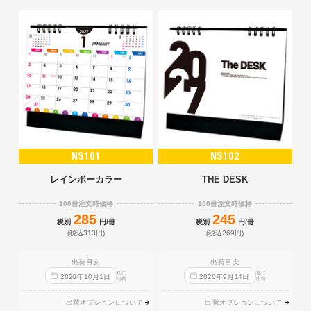
NS101
NS102
レインボーカラー
THE DESK
100冊注文時価格
100冊注文時価格
285
245
税別
円/冊
税別
円/冊
(税込313円)
(税込269円)
出荷目安
出荷目安
迄に
迄に
2026
年
10
月
1
日
2026
年
9
月
14
日
出荷
出荷
出荷オプションについて
出荷オプションについて