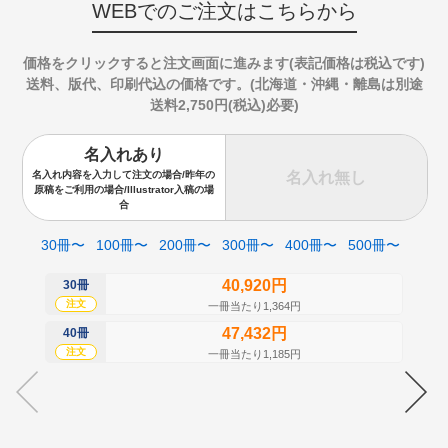
WEBでのご注文はこちらから
価格をクリックすると注文画面に進みます(表記価格は税込です)
送料、版代、印刷代込の価格です。(北海道・沖縄・離島は別途
送料2,750円(税込)必要)
名入れあり
名入れ無し
名入れ内容を入力して注文の場合/昨年の
原稿をご利用の場合/Illustrator入稿の場
合
30冊〜
100冊〜
200冊〜
300冊〜
400冊〜
500冊〜
40,920円
30冊
50
注文
注
一冊当たり1,364円
47,432円
40冊
60
注文
注
一冊当たり1,185円
70
注
80
注