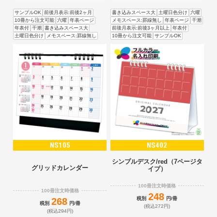
サンプルOK
前後月表示:前後2ヶ月
書き込みスペース大
土曜日色分け
六曜
10冊から注文可能
六曜
年表ページ
メモスペース:罫線無し
年表ページ
干潮
年表付
干潮
書き込みスペース大
前後月表示:前後3ヶ月以上
年表付
土曜日色分け
メモスペース:罫線無し
10冊から注文可能
サンプルOK
NS105
NS402
シンプルデスク/red（7ページタ
グリッドカレンダー
イプ）
100冊注文時価格
100冊注文時価格
248
税別
円/冊
268
税別
円/冊
(税込272円)
(税込294円)