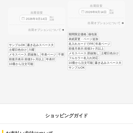
出荷目安
迄に
2026
年
9
月
14
日
出荷目安
出荷
迄に
2026
年
9
月
14
日
出荷
出荷オプションについて
出荷オプションについて
期間限定価格
個包装
表紙変更・ページ追加
名入れカードでPR
年表ページ
サンプルOK
書き込みスペース大
前後月表示:前後3ヶ月以上
土曜日色分け
六曜
メモスペース:罫線無し
土曜日色分け
メモスペース:罫線無し
年表ページ
干潮
フルカラー名入れ対応
前後月表示:前後3ヶ月以上
年表付
10冊から注文可能
書き込みスペース大
10冊から注文可能
サンプルOK
ショッピングガイド