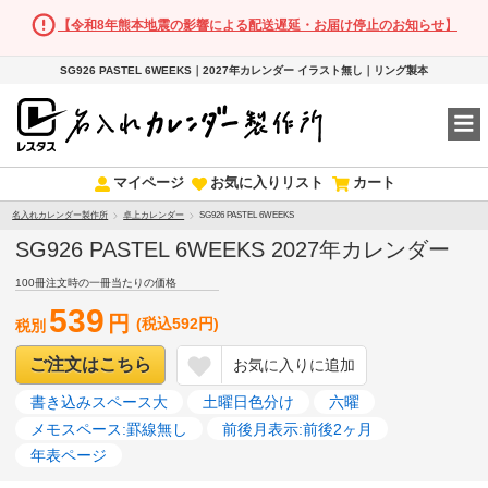
【令和8年熊本地震の影響による配送遅延・お届け停止のお知らせ】
SG926 PASTEL 6WEEKS｜2027年カレンダー イラスト無し｜リング製本
マイページ
お気に入りリスト
カート
名入れカレンダー製作所
卓上カレンダー
SG926 PASTEL 6WEEKS
SG926 PASTEL 6WEEKS 2027年カレンダー
100冊注文時の一冊当たりの価格
539
円
(税込592円)
税別
ご注文はこちら
お気に入りに追加
書き込みスペース大
土曜日色分け
六曜
メモスペース:罫線無し
前後月表示:前後2ヶ月
年表ページ