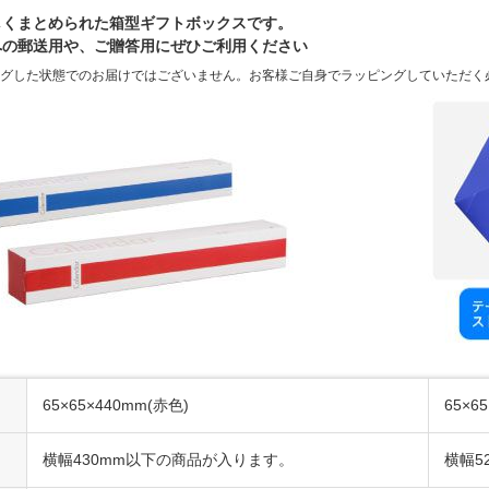
しくまとめられた箱型ギフトボックスです。
への郵送用や、ご贈答用にぜひご利用ください
ングした状態でのお届けではございません。お客様ご自身でラッピングしていただく
65×65×440mm(赤色)
65×6
横幅430mm以下の商品が入ります。
横幅5