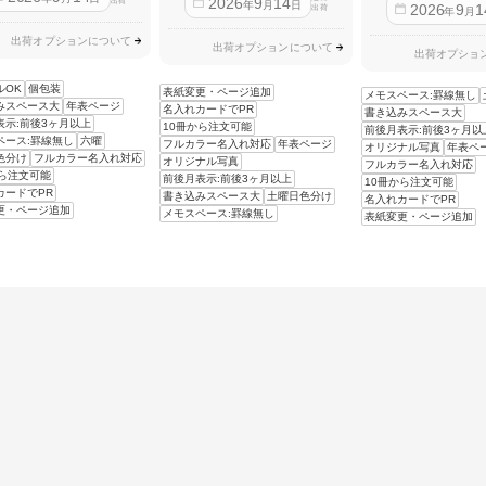
2026
9
14
出荷
年
月
日
2026
9
1
出荷
年
月
出荷オプションについて
出荷オプションについて
出荷オプショ
ルOK
個包装
表紙変更・ページ追加
メモスペース:罫線無し
みスペース大
年表ページ
名入れカードでPR
書き込みスペース大
表示:前後3ヶ月以上
10冊から注文可能
前後月表示:前後3ヶ月以
ペース:罫線無し
六曜
フルカラー名入れ対応
年表ページ
オリジナル写真
年表ペ
色分け
フルカラー名入れ対応
オリジナル写真
フルカラー名入れ対応
から注文可能
前後月表示:前後3ヶ月以上
10冊から注文可能
カードでPR
書き込みスペース大
土曜日色分け
名入れカードでPR
更・ページ追加
メモスペース:罫線無し
表紙変更・ページ追加