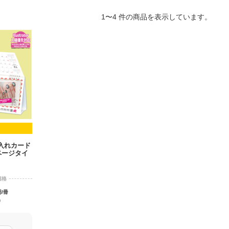
1〜4 件の商品を表示しています。
入れカード
ページタイ
価格
円/冊
)