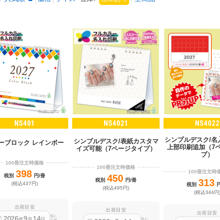
NS401
NS4021
NS4022
シンプルデスク/名
シンプルデスク/表紙カスタマ
ーブロック レインボー
上部印刷追加（7
イズ可能（7ページタイプ）
プ）
100冊注文時価格
100冊注文時価格
398
100冊注文時
税別
円/冊
450
税別
円/冊
313
(税込437円)
税別
(税込495円)
(税込344円
出荷目安
出荷目安
出荷目安
迄に
2026
9
14
年
月
日
迄に