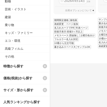
2026
9
14
動物
年
月
日
出荷
芸術・イラスト
出荷オプションについて
建築
サンプ
期間限定価格
個包装
書き込
表紙変更・ページ追加
乗り物
前後月
名入れカードでPR
年表ページ
メモス
前後月表示:前後3ヶ月以上
キッズ・ファミリー
土曜日
メモスペース:罫線無し
土曜日色分け
10冊
フルカラー名入れ対応
エコ・環境
名入れ
10冊から注文可能
表紙変
書き込みスペース大
サンプルOK
高級フィルム
その他
特徴から探す
価格(税抜)から探す
サイズ・形から探す
人気ランキングから探す