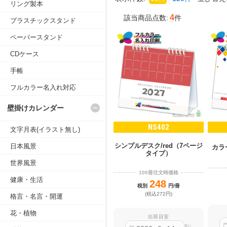
リング製本
4
該当商品点数:
件
プラスチックスタンド
ペーパースタンド
CDケース
手帳
フルカラー名入れ対応
壁掛けカレンダー
NS402
文字月表(イラスト無し)
シンプルデスク/red（7ページ
日本風景
カラ
タイプ）
世界風景
100冊注文時価格
健康・生活
248
税別
円/冊
(税込272円)
格言・名言・開運
花・植物
出荷目安
迄に