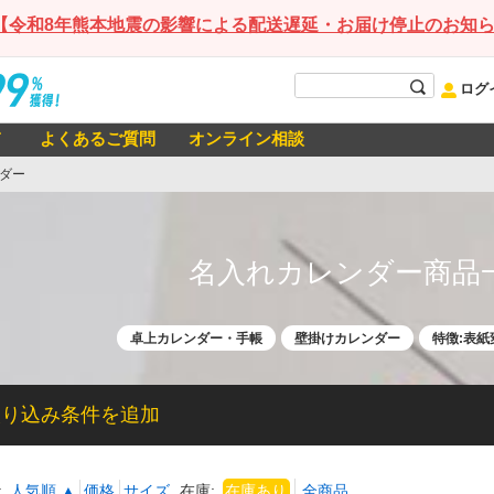
【令和8年熊本地震の影響による配送遅延・お届け停止のお知
ログ
て
よくあるご質問
オンライン相談
ダー
名入れカレンダー商品
卓上カレンダー・手帳
壁掛けカレンダー
特徴:表
絞り込み条件を追加
:
人気順 ▲
価格
サイズ
在庫: