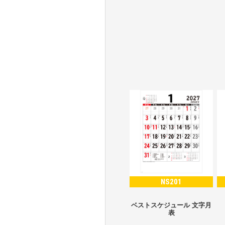
NS201
ベストスケジュール 文字月
表