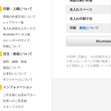
表紙印刷の有無
印刷・入稿について
名入れスペース
原稿の作成方法について
名入れ印刷寸法
レイアウト一覧
印刷
刷色について
名入れ内容を入力＋ロゴ
Illustratorデータ入稿
カレンダーのサイズ
Illus
印刷について
注文・発送について
※箔押し印刷は、その印刷方法上
※卓上カレンダーに付属の保護シ
送料、納期、発送
また商品によっては保護シートの
返品について
お支払いについて
ギフトケースについて
インフォメーション
ご注文前にお読み下さい
社長へのご意見箱
スタッフブログ