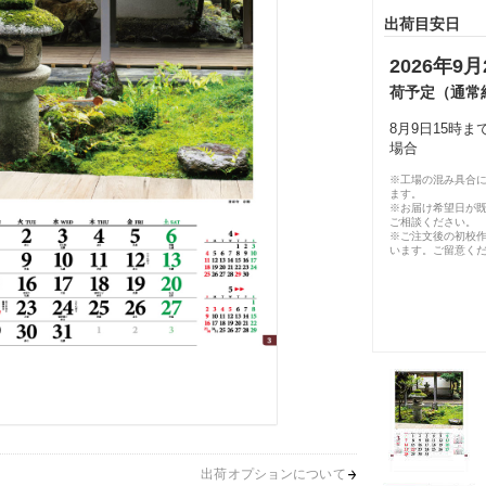
出荷目安日
2026年9月
荷予定（通常
8月9日15時
場合
※工場の混み具合
ます。
※お届け希望日が
ご相談ください。
※ご注文後の初校作
います。ご留意く
出荷オプションについて