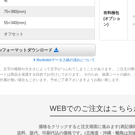
有
75×380(mm)
有料梱包
(オプショ
55×340(mm)
ン)
オフセット
tratorフォーマットダウンロード
Illustratorデータ入稿の流れについて
、文字の種類や大きさによって文字がつぶれてしまうことがあります。 ご注文の際
ートは商品を保護する目的でお付けしております。 そのため、保護シートの破れ
付属が無い場合もございます。予めご了承下さいますようお願い致します。
WEBでのご注文はこちら
価格をクリックすると注文画面に進みます(表記価
送料、版代、印刷代込の価格です。(北海道・沖縄・離島は別途送料