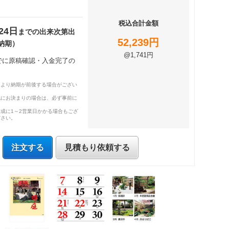
税込合計金額
24日
までの出来次第出
52,239円
納期）
@1,741円
までに原稿確認・入金完了の
により納期が前後する場合がござい
既にお決まりの場合は、必ず事前に
成に1～2営業日かかる場合もござ
ださい。
注文する
見積もり依頼する