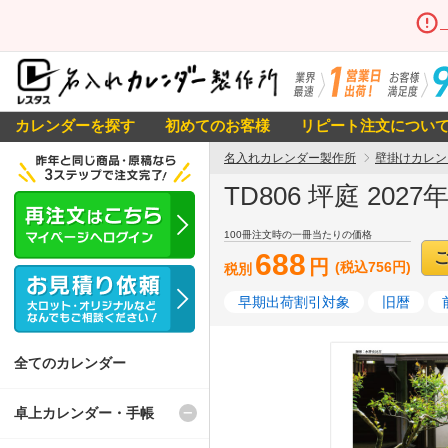
カレンダーを探す
初めてのお客様
リピート注文につい
名入れカレンダー製作所
壁掛けカレン
TD806 坪庭 20
100冊注文時の一冊当たりの価格
688
円
(税込756円)
税別
早期出荷割引対象
旧暦
全てのカレンダー
卓上カレンダー・手帳