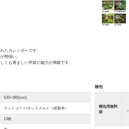
られたカレンダーです。
庭が勢揃い。
美しくも勇ましい坪庭の魅力が満載です。
梱包
535×380(mm)
梱包用無料
マットコート/ホットメルト（紙製本）
袋
13枚