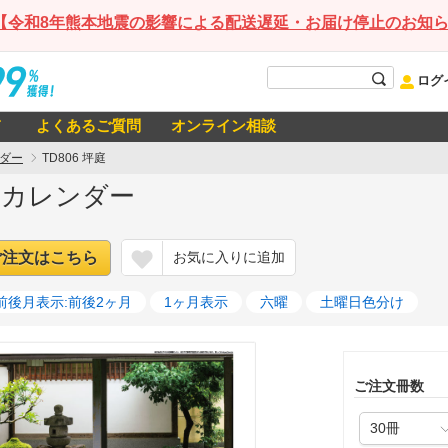
【令和8年熊本地震の影響による配送遅延・お届け停止のお知
ログ
て
よくあるご質問
オンライン相談
ダー
TD806 坪庭
27年カレンダー
ご注文はこちら
お気に入りに追加
前後月表示:前後2ヶ月
1ヶ月表示
六曜
土曜日色分け
ご注文冊数