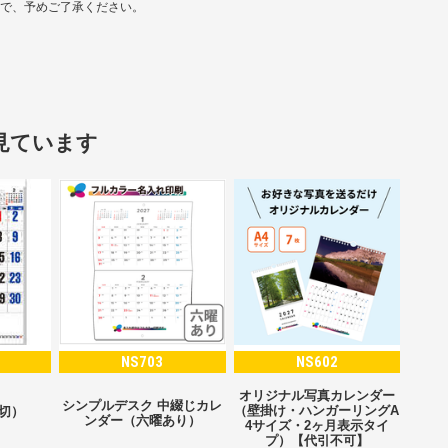
ので、予めご了承ください。
見ています
NS703
NS602
オリジナル写真カレンダー
シンプルデスク 中綴じカレ
（壁掛け・ハンガーリングA
2切）
ンダー（六曜あり）
4サイズ・2ヶ月表示タイ
プ）【代引不可】