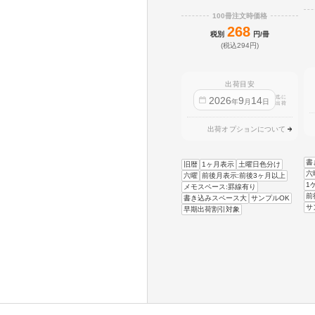
100冊注文時価格
268
税別
円/冊
(税込294円)
出荷目安
迄に
2026
9
14
年
月
日
出荷
出荷オプションについて
書
旧暦
1ヶ月表示
土曜日色分け
六
六曜
前後月表示:前後3ヶ月以上
1
メモスペース:罫線有り
前
書き込みスペース大
サンプルOK
サ
早期出荷割引対象