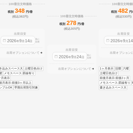
100冊注文時価格
100冊注文時価
348
482
税別
円/冊
税別
円
100冊注文時価格
(税込382円)
(税込530円)
278
税別
円/冊
(税込305円)
出荷目安
出荷目安
迄に
2026
9
14
2026
9
1
年
月
日
年
月
出荷
出荷目安
出荷オプションについて
出荷オプション
迄に
2026
9
24
年
月
日
出荷
き込みスペース大
土曜日色分け
1ヶ月表示
旧暦
六曜
出荷オプションについて
曜
メモスペース:罫線有り
土曜日色分け
ケ月表示
前後月表示:前後2ヶ月
後月表示:前後3ヶ月以上
メモスペース:罫線有り
ンプルOK
早期出荷割引対象
書き込みスペース大