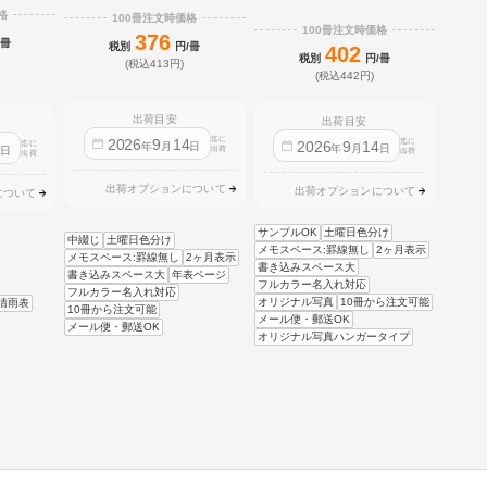
格
100冊注文時価格
100冊注文時価格
376
/冊
税別
円/冊
402
税別
円/冊
(税込413円)
(税込442円)
出荷目安
出荷目安
迄に
2026
9
14
迄に
2026
9
14
迄に
4
年
月
日
年
月
日
日
出荷
出荷
出荷
出荷オプションについて
出荷オプションについて
について
サンプルOK
土曜日色分け
中綴じ
土曜日色分け
メモスペース:罫線無し
2ヶ月表示
メモスペース:罫線無し
2ヶ月表示
書き込みスペース大
書き込みスペース大
年表ページ
フルカラー名入れ対応
フルカラー名入れ対応
オリジナル写真
10冊から注文可能
晴雨表
10冊から注文可能
メール便・郵送OK
メール便・郵送OK
オリジナル写真ハンガータイプ