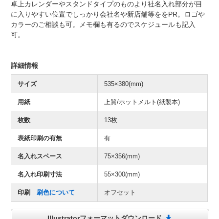
卓上カレンダーやスタンドタイプのものより社名入れ部分が目
に入りやすい位置でしっかり会社名や新店舗等ををPR。ロゴや
カラーのご相談も可。メモ欄も有るのでスケジュールも記入
可。
詳細情報
サイズ
535×380(mm)
用紙
上質/ホットメルト(紙製本)
枚数
13枚
表紙印刷の有無
有
名入れスペース
75×356(mm)
名入れ印刷寸法
55×300(mm)
印刷
刷色について
オフセット
Illustratorフォーマットダウンロード