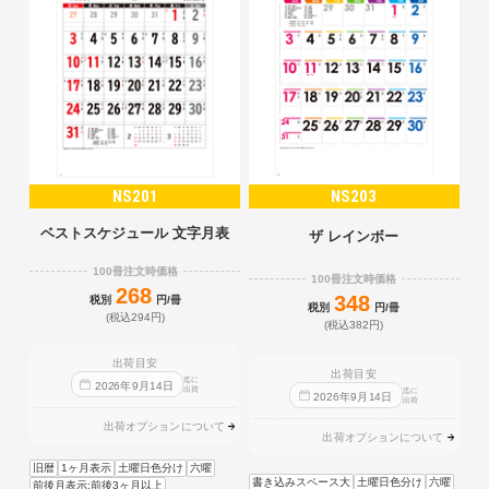
NS201
NS203
ベストスケジュール 文字月表
ザ レインボー
100冊注文時価格
100冊注文時価格
268
348
税別
円/冊
税別
円/冊
(税込294円)
(税込382円)
出荷目安
出荷目安
迄に
2026
年
9
月
14
日
出荷
迄に
2026
年
9
月
14
日
出荷
出荷オプションについて
出荷オプションについて
旧暦
1ヶ月表示
土曜日色分け
六曜
書き込みスペース大
土曜日色分け
六曜
前後月表示:前後3ヶ月以上