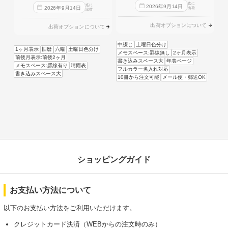
迄に
迄に
2026
年
9
月
14
日
2026
年
9
月
14
日
出荷
出荷
出荷オプションについて
出荷オプションについて
中綴じ
土曜日色分け
1ヶ月表示
旧暦
六曜
土曜日色分け
メモスペース:罫線無し
2ヶ月表示
前後月表示:前後2ヶ月
書き込みスペース大
年表ページ
メモスペース:罫線有り
晴雨表
フルカラー名入れ対応
書き込みスペース大
10冊から注文可能
メール便・郵送OK
ショッピングガイド
お支払い方法について
以下のお支払い方法をご利用いただけます。
クレジットカード決済（WEBからの注文時のみ）