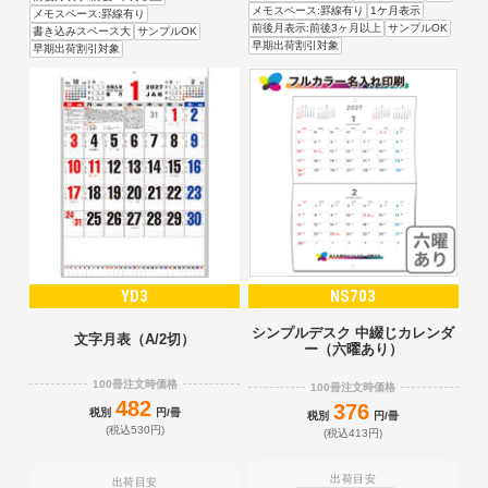
メモスペース:罫線有り
1ケ月表示
メモスペース:罫線有り
前後月表示:前後3ヶ月以上
サンプルOK
書き込みスペース大
サンプルOK
早期出荷割引対象
早期出荷割引対象
YD3
NS703
シンプルデスク 中綴じカレンダ
文字月表（A/2切）
ー（六曜あり）
100冊注文時価格
100冊注文時価格
482
376
税別
円/冊
税別
円/冊
(税込530円)
(税込413円)
出荷目安
出荷目安