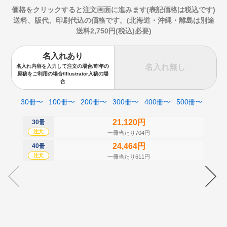
価格をクリックすると注文画面に進みます(表記価格は税込です)
送料、版代、印刷代込の価格です。(北海道・沖縄・離島は別途
送料2,750円(税込)必要)
名入れあり
名入れ無し
名入れ内容を入力して注文の場合/昨年の
原稿をご利用の場合/Illustrator入稿の場
合
30冊〜
100冊〜
200冊〜
300冊〜
400冊〜
500冊〜
21,120円
30冊
50
注文
注
一冊当たり704円
24,464円
40冊
60
注文
注
一冊当たり611円
70
注
80
注
90