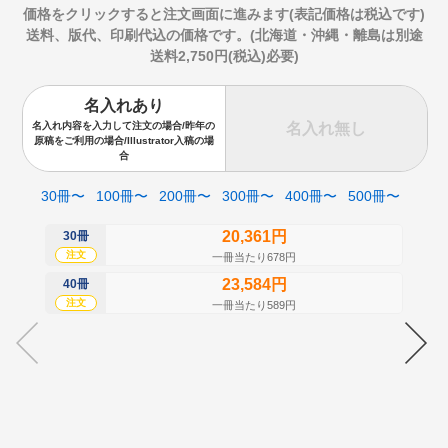
価格をクリックすると注文画面に進みます(表記価格は税込です)
送料、版代、印刷代込の価格です。(北海道・沖縄・離島は別途
送料2,750円(税込)必要)
名入れあり
名入れ無し
名入れ内容を入力して注文の場合/昨年の
原稿をご利用の場合/Illustrator入稿の場
合
30冊〜
100冊〜
200冊〜
300冊〜
400冊〜
500冊〜
20,361円
30冊
50
注文
注
一冊当たり678円
23,584円
40冊
60
注文
注
一冊当たり589円
70
注
80
注
90
注