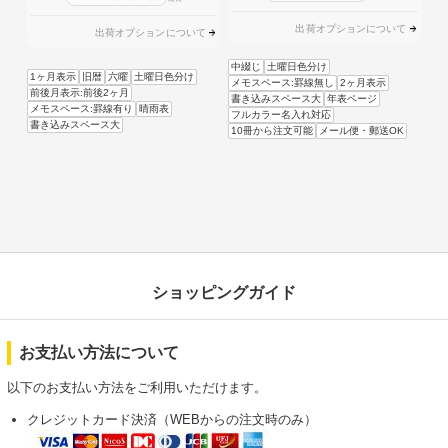
出荷オプションについて
出荷オプションについて
中綴じ
土曜日色分け
1ヶ月表示
旧暦
六曜
土曜日色分け
メモスペース:罫線無し
2ヶ月表示
前後月表示:前後2ヶ月
書き込みスペース大
年表ページ
メモスペース:罫線有り
晴雨表
フルカラー名入れ対応
書き込みスペース大
10冊から注文可能
メール便・郵送OK
ショッピングガイド
お支払い方法について
以下のお支払い方法をご利用いただけます。
クレジットカード決済（WEBからの注文時のみ）