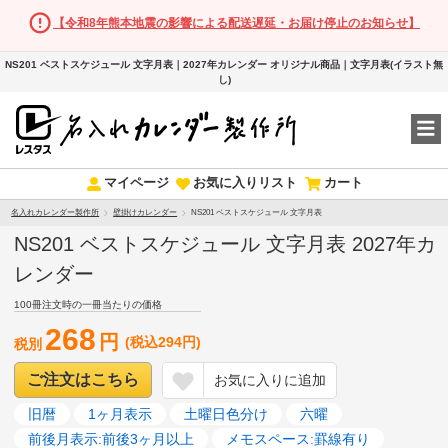
【令和8年熊本地震の影響による配送遅延・お届け停止のお知らせ】
NS201 ベストスケジュール 文字月表｜2027年カレンダー オリジナル商品｜文字月表(イラスト無
し)
マイページ
お気に入りリスト
カート
名入れカレンダー製作所
壁掛けカレンダー
NS201 ベストスケジュール 文字月表
NS201 ベストスケジュール 文字月表 2027年カ
レンダー
100冊注文時の一冊当たりの価格
268
円
(税込294円)
税別
ご注文はこちら
お気に入りに追加
旧暦
1ヶ月表示
土曜日色分け
六曜
前後月表示:前後3ヶ月以上
メモスペース:罫線有り