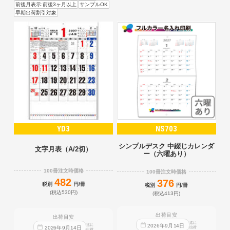
前後月表示:前後3ヶ月以上
サンプルOK
早期出荷割引対象
YD3
NS703
シンプルデスク 中綴じカレンダ
文字月表（A/2切）
ー（六曜あり）
100冊注文時価格
100冊注文時価格
482
376
税別
円/冊
税別
円/冊
(税込530円)
(税込413円)
出荷目安
出荷目安
迄に
迄に
2026
年
9
月
14
日
2026
年
9
月
14
日
出荷
出荷