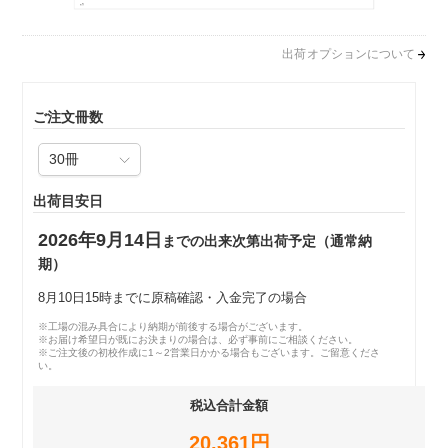
出荷オプションについて
ご注文冊数
出荷目安日
2026年9月14日
までの出来次第出荷予定（通常納
期）
8月10日15時までに原稿確認・入金完了の場合
※工場の混み具合により納期が前後する場合がございます。
※お届け希望日が既にお決まりの場合は、必ず事前にご相談ください。
※ご注文後の初校作成に1～2営業日かかる場合もございます。ご留意くださ
い。
税込合計金額
20,361円