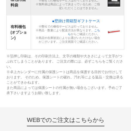
※弊社での梱包サービスは行っておりません。
※無料袋は商品によって決まっているため、ご指
料袋
定いただくことはできません。
●壁掛け用箱型ギフトケース
有料梱包
※弊社での梱包サービスは行っておりません。
※商品・数量により配送方法が異なります。
こち
(オプショ
ら
からご確認ください。
ン)
※商品や在庫状況によりお選びいただけない場合
がございます。ご注文画面でご確認ください。
※箔押し印刷は、その印刷方法上、文字の種類や大きさによって文字がつ
ぶれてしまうことがあります。 ご注文の際には、必ずこちらをご覧くださ
い。
※卓上カレンダーに付属の保護シートは商品を保護する目的でお付けして
おります。 そのため、保護シートの破れ、汚れ等による返品・交換は承る
ことができかねます。
また商品によっては保護シートの付属が無い場合もございます。予めご了
承下さいますようお願い致します。
WEBでのご注文はこちらから