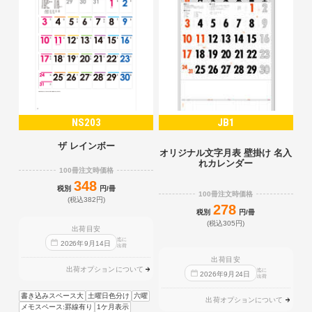
NS203
JB1
ザ レインボー
オリジナル文字月表 壁掛け 名入
れカレンダー
100冊注文時価格
348
税別
円/冊
100冊注文時価格
(税込382円)
278
税別
円/冊
(税込305円)
出荷目安
迄に
2026
年
9
月
14
日
出荷
出荷目安
出荷オプションについて
迄に
2026
年
9
月
24
日
出荷
書き込みスペース大
土曜日色分け
六曜
出荷オプションについて
メモスペース:罫線有り
1ケ月表示