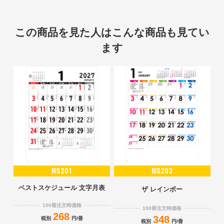
この商品を見た人はこんな商品も見てい
ます
NS201
NS203
ベストスケジュール 文字月表
ザ レインボー
100冊注文時価格
100冊注文時価格
268
348
税別
円/冊
税別
円/冊