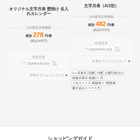
文字月表（A/2切）
オリジナル文字月表 壁掛け 名入
れカレンダー
100冊注文時価格
482
税別
円/冊
100冊注文時価格
(税込530円)
278
税別
円/冊
(税込305円)
出荷目安
迄に
2026
年
9
月
14
日
出荷
出荷目安
出荷オプションについて
迄に
2026
年
9
月
24
日
出荷
1ヶ月表示
旧暦
六曜
土曜日色分け
出荷オプションについて
前後月表示:前後2ヶ月
メモスペース:罫線有り
晴雨表
書き込みスペース大
ショッピングガイド