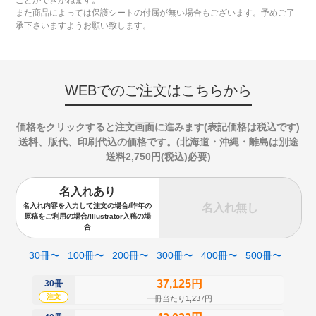
ことができかねます。
また商品によっては保護シートの付属が無い場合もございます。予めご了
承下さいますようお願い致します。
WEBでのご注文はこちらから
価格をクリックすると注文画面に進みます(表記価格は税込です)
送料、版代、印刷代込の価格です。(北海道・沖縄・離島は別途
送料2,750円(税込)必要)
名入れあり
名入れ無し
名入れ内容を入力して注文の場合/昨年の
原稿をご利用の場合/Illustrator入稿の場
合
30冊〜
100冊〜
200冊〜
300冊〜
400冊〜
500冊〜
37,125円
30冊
50
注文
注
一冊当たり1,237円