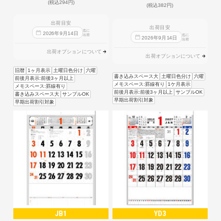
(税込294円)
(税込382円)
出荷目安
出荷目安
迄に
2026
年
9
月
14
日
出荷
迄に
2026
年
9
月
14
日
出荷
出荷オプションについて
出荷オプションについて
旧暦
1ヶ月表示
土曜日色分け
六曜
書き込みスペース大
土曜日色分け
六曜
前後月表示:前後3ヶ月以上
メモスペース:罫線有り
1ケ月表示
メモスペース:罫線有り
前後月表示:前後3ヶ月以上
サンプルOK
書き込みスペース大
サンプルOK
早期出荷割引対象
早期出荷割引対象
JB1
YD3