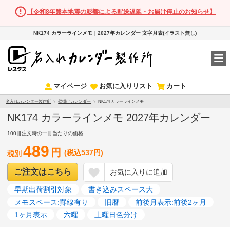
【令和8年熊本地震の影響による配送遅延・お届け停止のお知らせ】
NK174 カラーラインメモ｜2027年カレンダー 文字月表(イラスト無し)
マイページ
お気に入りリスト
カート
名入れカレンダー製作所
壁掛けカレンダー
NK174 カラーラインメモ
NK174 カラーラインメモ 2027年カレンダー
100冊注文時の一冊当たりの価格
489
円
(税込537円)
税別
ご注文はこちら
お気に入りに追加
早期出荷割引対象
書き込みスペース大
メモスペース:罫線有り
旧暦
前後月表示:前後2ヶ月
1ヶ月表示
六曜
土曜日色分け