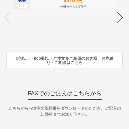
43,032円
40冊
60
注文
注
一冊当たり1,075円
70
注
80
注
90
注
2色以上・600冊以上ご注文をご希望のお客様、お見積
り・ご相談はこちら
FAXでのご注文はこちらから
こちらからFAX注文依頼書をダウンロードいただき、ご記入の
上 弊社までお送り下さい。