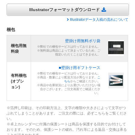
Illustratorフォーマットダウンロード
Illustratorデータ入稿の流れについて
梱包
壁掛け用無料ポリ袋
梱包用無
※弊社での梱包サービスは行っておりません。
※無料袋は商品によって決まっているため、ご
料袋
指定いただくことはできません。
■壁掛け用ギフトケース
※弊社での梱包サービスは行っておりません。
有料梱包
※商品・数量により配送方法が異なります。
こ
(オプシ
ちら
からご確認ください。
※商品や在庫状況によりお選びいただけない場
ョン)
合がございます。ご注文画面でご確認くださ
い。
※箔押し印刷は、その印刷方法上、文字の種類や大きさによって文字がつ
ぶれてしまうことがあります。 ご注文の際には、必ずこちらをご覧くださ
い。
※卓上カレンダーに付属の保護シートは商品を保護する目的でお付けして
おります。 そのため、保護シートの破れ、汚れ等による返品・交換は承る