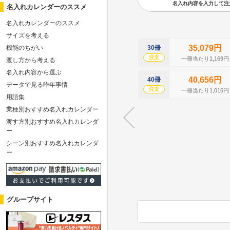
名入れ内容を入力して注文の
名入れカレンダーのススメ
名入れカレンダーのススメ
サイズを考える
35,079円
機能のちがい
30冊
注文
一冊当たり1,169円
渡し方から考える
名入れ内容から選ぶ
40,656円
40冊
データで見る昨年事情
注文
一冊当たり1,016円
用語集
業種別おすすめ名入れカレンダー
渡す方別おすすめ名入れカレンダ
ー
シーン別おすすめ名入れカレンダ
ー
グループサイト