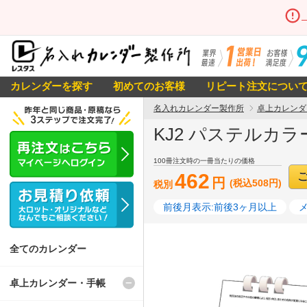
カレンダーを探す
初めてのお客様
リピート注文につい
名入れカレンダー製作所
卓上カレンダ
KJ2 パステルカラ
100冊注文時の一冊当たりの価格
462
円
(税込508円)
税別
前後月表示:前後3ヶ月以上
全てのカレンダー
卓上カレンダー・手帳