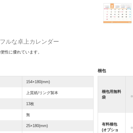
フルな卓上カレンダー
利便性に優れています。
梱包
154×180(mm)
梱包用無料
上質紙/リング製本
袋
13枚
無
有料梱包
25×180(mm)
(オプショ