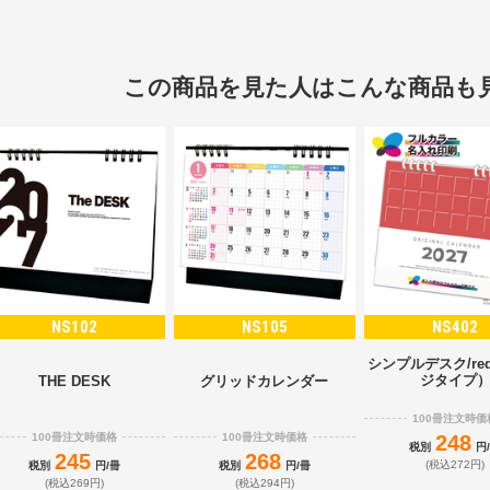
この商品を見た人はこんな商品も
NS102
NS105
NS402
シンプルデスク/re
ジタイプ
THE DESK
グリッドカレンダー
100冊注文時価
100冊注文時価格
100冊注文時価格
248
税別
円
245
268
(税込272円)
税別
円/冊
税別
円/冊
(税込269円)
(税込294円)