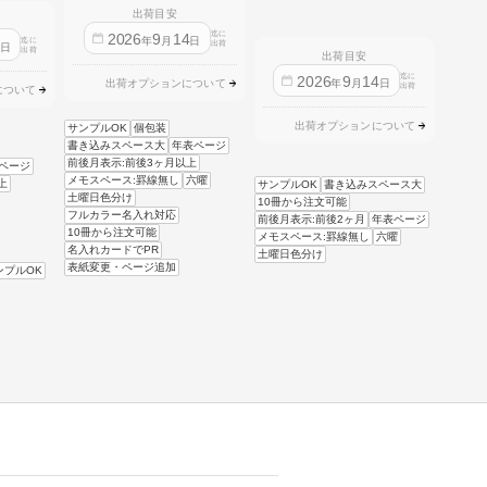
出荷目安
迄に
2026
9
14
年
月
日
迄に
4
出荷
日
出荷
出荷目安
迄に
2026
9
14
年
月
日
出荷オプションについて
出荷
について
出荷オプションについて
サンプルOK
個包装
書き込みスペース大
年表ページ
前後月表示:前後3ヶ月以上
ページ
メモスペース:罫線無し
六曜
上
サンプルOK
書き込みスペース大
土曜日色分け
10冊から注文可能
フルカラー名入れ対応
前後月表示:前後2ヶ月
年表ページ
10冊から注文可能
メモスペース:罫線無し
六曜
名入れカードでPR
土曜日色分け
表紙変更・ページ追加
ンプルOK