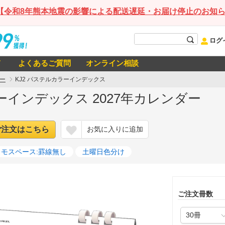
【令和8年熊本地震の影響による配送遅延・お届け停止のお知
ログ
て
よくあるご質問
オンライン相談
ー
KJ2 パステルカラーインデックス
ーインデックス 2027年カレンダー
ご注文はこちら
お気に入りに追加
メモスペース:罫線無し
土曜日色分け
ご注文冊数