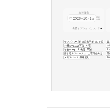
出荷目安
迄に
2026
10
1
年
月
日
出荷
出荷オプションについて
サンプルOK
前後月表示:前後2ヶ月
書
10冊から注文可能
六曜
六
年表ページ
年表付
干潮
年
書き込みスペース大
土曜日色分け
前
メモスペース:罫線無し
1