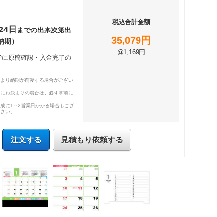
税込合計金額
24日
までの出来次第出
35,079円
納期）
@1,169円
までに原稿確認・入金完了の
により納期が前後する場合がござい
既にお決まりの場合は、必ず事前に
成に1～2営業日かかる場合もござ
ださい。
注文する
見積もり依頼する