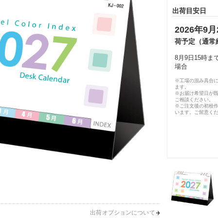
出荷目安日
2026年9月
荷予定（通常
8月9日15時
場合
※工場の混み具合
ます。
※お届け希望日が
ご相談ください。
※ご注文後の初校作
います。ご留意く
出荷オプションについて