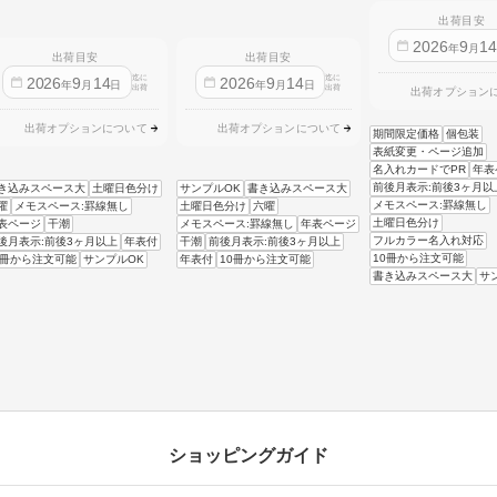
出荷目安
2026
9
1
年
月
出荷目安
出荷目安
迄に
迄に
2026
9
14
2026
9
14
年
月
日
年
月
日
出荷
出荷
出荷オプション
出荷オプションについて
出荷オプションについて
期間限定価格
個包装
表紙変更・ページ追加
名入れカードでPR
年表
前後月表示:前後3ヶ月以
き込みスペース大
土曜日色分け
サンプルOK
書き込みスペース大
メモスペース:罫線無し
曜
メモスペース:罫線無し
土曜日色分け
六曜
土曜日色分け
表ページ
干潮
メモスペース:罫線無し
年表ページ
フルカラー名入れ対応
後月表示:前後3ヶ月以上
年表付
干潮
前後月表示:前後3ヶ月以上
10冊から注文可能
0冊から注文可能
サンプルOK
年表付
10冊から注文可能
書き込みスペース大
サ
ショッピングガイド