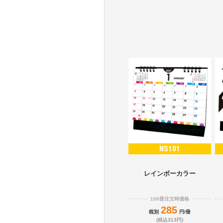
NS101
レインボーカラー
100冊注文時価格
285
税別
円/冊
(税込313円)