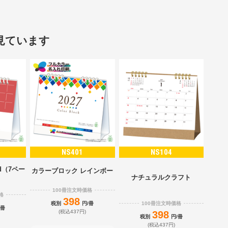
見ています
NS401
NS104
d（7ペー
カラーブロック レインボー
）
ナチュラルクラフト
100冊注文時価格
格
398
100冊注文時価格
税別
円/冊
/冊
(税込437円)
398
税別
円/冊
(税込437円)