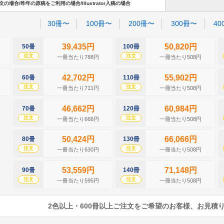
場合/昨年の原稿をご利用の場合/Illustrator入稿の場合
30冊〜
100冊〜
200冊〜
300冊〜
40
39,435円
50,820円
50冊
100冊
注文
注文
一冊当たり788円
一冊当たり508円
42,702円
55,902円
60冊
110冊
注文
注文
一冊当たり711円
一冊当たり508円
46,662円
60,984円
70冊
120冊
注文
注文
一冊当たり666円
一冊当たり508円
50,424円
66,066円
80冊
130冊
注文
注文
一冊当たり630円
一冊当たり508円
53,559円
71,148円
90冊
140冊
注文
注文
一冊当たり595円
一冊当たり508円
2色以上・600冊以上ご注文をご希望のお客様、お見積