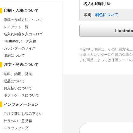
名入れ印刷寸法
印刷・入稿について
印刷
刷色について
原稿の作成方法について
レイアウト一覧
Illus
名入れ内容を入力＋ロゴ
Illustratorデータ入稿
カレンダーのサイズ
※箔押し印刷は、その印刷方法上
※卓上カレンダーに付属の保護シ
印刷について
また商品によっては保護シートの
注文・発送について
送料、納期、発送
返品について
お支払いについて
ギフトケースについて
インフォメーション
ご注文前にお読み下さい
社長へのご意見箱
スタッフブログ