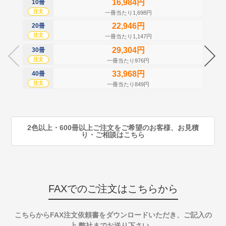
16,984円
10冊
50
注文
注
一冊当たり1,698円
22,946円
20冊
60
注文
注
一冊当たり1,147円
29,304円
30冊
70
注文
注
一冊当たり976円
33,968円
40冊
80
注文
注
一冊当たり849円
90
注
2色以上・600冊以上ご注文をご希望のお客様、お見積
り・ご相談はこちら
FAXでのご注文はこちらから
こちらからFAX注文依頼書をダウンロードいただき、ご記入の
上 弊社までお送り下さい。