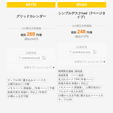
NS105
NS402
シンプルデスク/red（7ページタ
グリッドカレンダー
イプ）
100冊注文時価格
100冊注文時価格
248
税別
円/冊
268
税別
円/冊
(税込272円)
(税込294円)
出荷目安
迄に
2026
年
9
月
14
日
出荷目安
出荷
迄に
2026
年
9
月
14
日
出荷
出荷オプションについて
出荷オプションについて
期間限定価格
個包装
表紙変更・ページ追加
名入れカードでPR
年表ページ
サンプルOK
書き込みスペース大
前後月表示:前後3ヶ月以上
土曜日色分け
六曜
メモスペース:罫線無し
土曜日色分け
メモスペース:罫線無し
年表ページ
干潮
フルカラー名入れ対応
前後月表示:前後3ヶ月以上
年表付
10冊から注文可能
書き込みスペース大
10冊から注文可能
サンプルOK