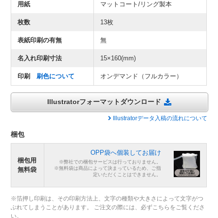
用紙
マットコート/リング製本
枚数
13枚
表紙印刷の有無
無
名入れ印刷寸法
15×160(mm)
印刷
刷色について
オンデマンド（フルカラー）
Illustratorフォーマットダウンロード
Illustratorデータ入稿の流れについて
梱包
OPP袋へ個装してお届け
梱包用
※弊社での梱包サービスは行っておりません。
※無料袋は商品によって決まっているため、ご指
無料袋
定いただくことはできません。
※箔押し印刷は、その印刷方法上、文字の種類や大きさによって文字がつ
ぶれてしまうことがあります。 ご注文の際には、必ずこちらをご覧くださ
い。