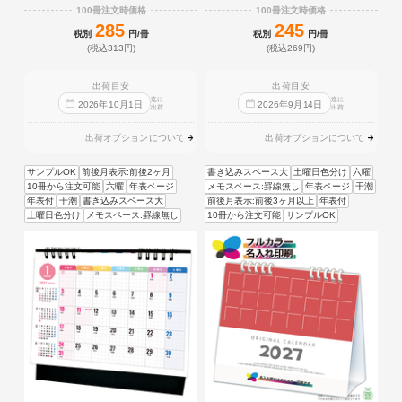
100冊注文時価格
100冊注文時価格
285
245
税別
円/冊
税別
円/冊
(税込313円)
(税込269円)
出荷目安
出荷目安
迄に
迄に
2026
年
10
月
1
日
2026
年
9
月
14
日
出荷
出荷
出荷オプションについて
出荷オプションについて
サンプルOK
前後月表示:前後2ヶ月
書き込みスペース大
土曜日色分け
六曜
10冊から注文可能
六曜
年表ページ
メモスペース:罫線無し
年表ページ
干潮
年表付
干潮
書き込みスペース大
前後月表示:前後3ヶ月以上
年表付
土曜日色分け
メモスペース:罫線無し
10冊から注文可能
サンプルOK