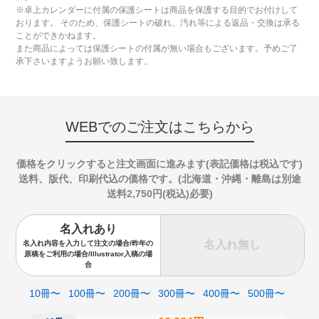
※卓上カレンダーに付属の保護シートは商品を保護する目的でお付けして
おります。 そのため、保護シートの破れ、汚れ等による返品・交換は承る
ことができかねます。
また商品によっては保護シートの付属が無い場合もございます。予めご了
承下さいますようお願い致します。
WEBでのご注文はこちらから
価格をクリックすると注文画面に進みます(表記価格は税込です)
送料、版代、印刷代込の価格です。(北海道・沖縄・離島は別途
送料2,750円(税込)必要)
名入れあり
名入れ無し
名入れ内容を入力して注文の場合/昨年の
原稿をご利用の場合/Illustrator入稿の場
合
10冊〜
100冊〜
200冊〜
300冊〜
400冊〜
500冊〜