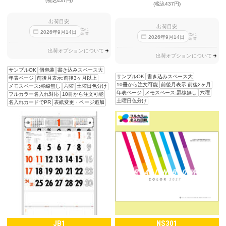
(税込437円)
(税込437円)
出荷目安
出荷目安
迄に
2026
年
9
月
14
日
出荷
迄に
2026
年
9
月
14
日
出荷
出荷オプションについて
出荷オプションについて
サンプルOK
個包装
書き込みスペース大
サンプルOK
書き込みスペース大
年表ページ
前後月表示:前後3ヶ月以上
10冊から注文可能
前後月表示:前後2ヶ月
メモスペース:罫線無し
六曜
土曜日色分け
年表ページ
メモスペース:罫線無し
六曜
フルカラー名入れ対応
10冊から注文可能
土曜日色分け
名入れカードでPR
表紙変更・ページ追加
JB1
NS301