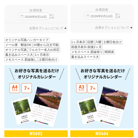
出荷目安
出荷目安
迄に
迄に
2026
年
9
月
14
日
2026
年
9
月
14
日
出荷
出荷
出荷オプションについて
出荷オプションについて
オリジナル写真ハンガータイプ
1ヶ月表示
旧暦
六曜
土曜日色分け
メール便・郵送OK
10冊から注文可能
前後月表示:前後2ヶ月
オリジナル写真
フルカラー名入れ対応
メモスペース:罫線有り
晴雨表
書き込みスペース大
1ヶ月表示
書き込みスペース大
メモスペース:罫線無し
土曜日色分け
NS602
NS604