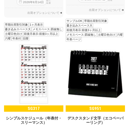
出荷
迄に
2026
年
9
月
14
日
出荷
出荷オプションについて
出荷オプションについて
サンプルOK
早期出荷割引対象
早期出荷割引対象
1ヶ月表示
書き込みスペース大
書き込みスペース大
メモスペース:罫線無し
前後月表示:前後3ヶ月以上
土曜日色分け
前後月表示:前後3ヶ月以上
メモスペース:罫線無し
土曜日色分け
六曜
六曜
年表付
旧暦
年表ページ
SG317
SG951
シンプルスケジュール（年表付・
デスクスタンド文字（エコペーパ
スリーマンス）
ーリング）