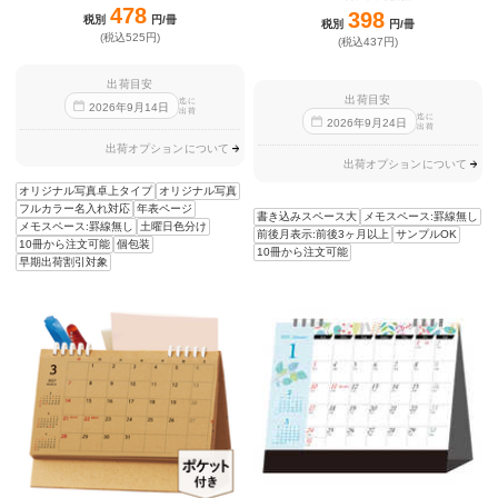
478
398
税別
円/冊
税別
円/冊
(税込525円)
(税込437円)
出荷目安
出荷目安
迄に
2026
年
9
月
14
日
出荷
迄に
2026
年
9
月
24
日
出荷
出荷オプションについて
出荷オプションについて
オリジナル写真卓上タイプ
オリジナル写真
フルカラー名入れ対応
年表ページ
書き込みスペース大
メモスペース:罫線無し
メモスペース:罫線無し
土曜日色分け
前後月表示:前後3ヶ月以上
サンプルOK
10冊から注文可能
個包装
10冊から注文可能
早期出荷割引対象