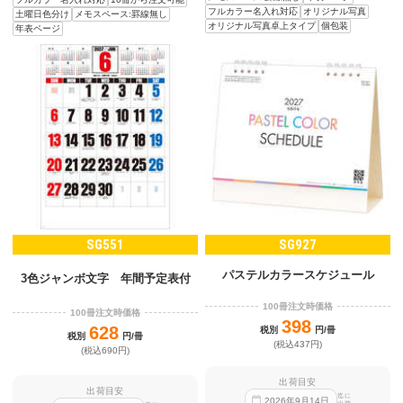
フルカラー名入れ対応
オリジナル写真
土曜日色分け
メモスペース:罫線無し
オリジナル写真卓上タイプ
個包装
年表ページ
SG551
SG927
パステルカラースケジュール
3色ジャンボ文字 年間予定表付
100冊注文時価格
100冊注文時価格
398
628
税別
円/冊
税別
円/冊
(税込437円)
(税込690円)
出荷目安
出荷目安
迄に
2026
年
9
月
14
日