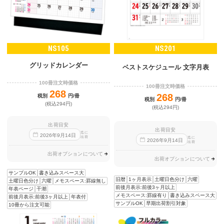
NS105
NS201
グリッドカレンダー
ベストスケジュール 文字月表
100冊注文時価格
100冊注文時価格
268
268
税別
円/冊
税別
円/冊
(税込294円)
(税込294円)
出荷目安
出荷目安
迄に
2026
年
9
月
14
日
出荷
迄に
2026
年
9
月
14
日
出荷
出荷オプションについて
出荷オプションについて
サンプルOK
書き込みスペース大
旧暦
1ヶ月表示
土曜日色分け
六曜
土曜日色分け
六曜
メモスペース:罫線無し
前後月表示:前後3ヶ月以上
年表ページ
干潮
メモスペース:罫線有り
書き込みスペース大
前後月表示:前後3ヶ月以上
年表付
サンプルOK
早期出荷割引対象
10冊から注文可能