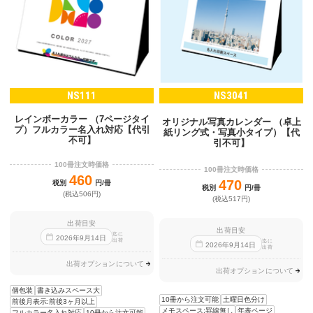
NS111
NS3041
レインボーカラー （7ページタイ
オリジナル写真カレンダー （卓上
プ）フルカラー名入れ対応【代引
紙リング式・写真小タイプ）【代
不可】
引不可】
100冊注文時価格
100冊注文時価格
460
470
税別
円/冊
税別
円/冊
(税込506円)
(税込517円)
出荷目安
出荷目安
迄に
2026
年
9
月
14
日
出荷
迄に
2026
年
9
月
14
日
出荷
出荷オプションについて
出荷オプションについて
個包装
書き込みスペース大
10冊から注文可能
土曜日色分け
前後月表示:前後3ヶ月以上
メモスペース:罫線無し
年表ページ
フルカラー名入れ対応
10冊から注文可能