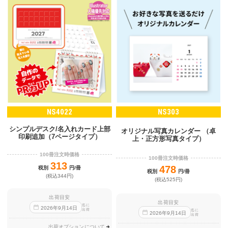
NS4022
NS303
シンプルデスク/名入れカード上部
オリジナル写真カレンダー （卓
印刷追加（7ページタイプ）
上・正方形写真タイプ）
100冊注文時価格
100冊注文時価格
313
478
税別
円/冊
税別
円/冊
(税込344円)
(税込525円)
出荷目安
出荷目安
迄に
2026
年
9
月
14
日
出荷
迄に
2026
年
9
月
14
日
出荷
出荷オプションについて