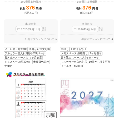
100冊注文時価格
100冊注文時価格
376
376
税別
円/冊
税別
円/冊
(税込413円)
(税込413円)
出荷目安
出荷目安
迄に
迄に
2026
年
9
月
14
日
2026
年
9
月
14
日
出荷
出荷
出荷オプションについて
出荷オプションについて
メール便・郵送OK
10冊から注文可能
中綴じ
土曜日色分け
フルカラー名入れ対応
年表ページ
メモスペース:罫線無し
2ヶ月表示
書き込みスペース大
2ヶ月表示
書き込みスペース大
年表ページ
メモスペース:罫線無し
土曜日色分け
フルカラー名入れ対応
10冊から注文可能
中綴じ
メール便・郵送OK