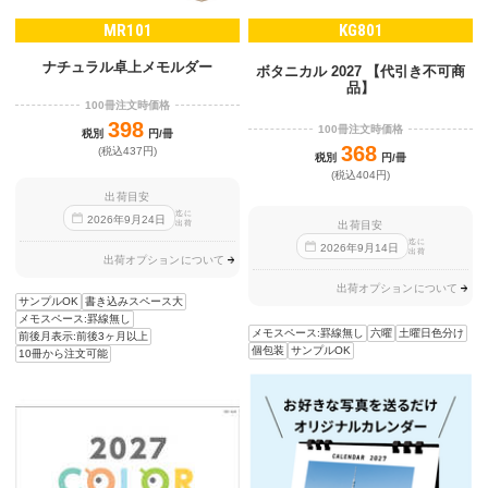
MR101
KG801
ナチュラル卓上メモルダー
ボタニカル 2027 【代引き不可商
品】
100冊注文時価格
398
100冊注文時価格
税別
円/冊
368
(税込437円)
税別
円/冊
(税込404円)
出荷目安
迄に
2026
年
9
月
24
日
出荷目安
出荷
迄に
2026
年
9
月
14
日
出荷
出荷オプションについて
出荷オプションについて
サンプルOK
書き込みスペース大
メモスペース:罫線無し
メモスペース:罫線無し
六曜
土曜日色分け
前後月表示:前後3ヶ月以上
個包装
サンプルOK
10冊から注文可能