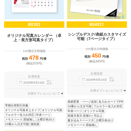
NS302
NS4021
シンプルデスク/表紙カスタマイズ
オリジナル写真カレンダー （卓
可能（7ページタイプ）
上・長方形写真タイプ）
100冊注文時価格
100冊注文時価格
450
478
税別
円/冊
税別
円/冊
(税込495円)
(税込525円)
出荷目安
出荷目安
迄に
2026
年
9
月
14
日
出荷
迄に
2026
年
9
月
14
日
出荷
出荷オプションについて
出荷オプションについて
表紙変更・ページ追加
名入れカードでPR
早期出荷割引対象
10冊から注文可能
フルカラー名入れ対応
オリジナル写真卓上タイプ
オリジナル写真
年表ページ
オリジナル写真
フルカラー名入れ対応
年表ページ
前後月表示:前後3ヶ月以上
メモスペース:罫線無し
土曜日色分け
書き込みスペース大
土曜日色分け
10冊から注文可能
個包装
メモスペース:罫線無し