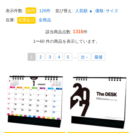
表示件数:
60件
120件
並び替え:
人気順 ▲
価格
サイズ
在庫:
1316
該当商品点数:
件
1〜60 件の商品を表示しています。
...
1
2
3
4
5
次 ›
最後