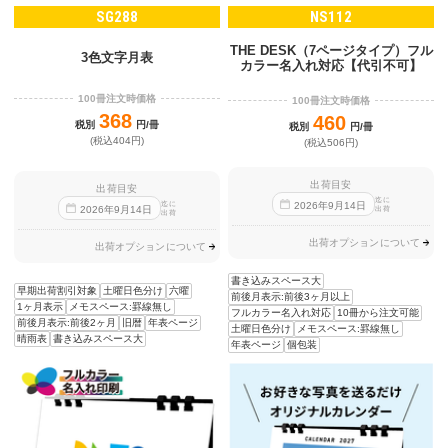
SG288
NS112
THE DESK（7ページタイプ）フル
3色文字月表
カラー名入れ対応【代引不可】
100冊注文時価格
100冊注文時価格
368
460
税別
円/冊
税別
円/冊
(税込404円)
(税込506円)
出荷目安
出荷目安
迄に
迄に
2026
年
9
月
14
日
2026
年
9
月
14
日
出荷
出荷
出荷オプションについて
出荷オプションについて
書き込みスペース大
早期出荷割引対象
土曜日色分け
六曜
前後月表示:前後3ヶ月以上
1ヶ月表示
メモスペース:罫線無し
フルカラー名入れ対応
10冊から注文可能
前後月表示:前後2ヶ月
旧暦
年表ページ
土曜日色分け
メモスペース:罫線無し
晴雨表
書き込みスペース大
年表ページ
個包装