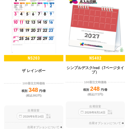
NS203
NS402
シンプルデスク/red（7ページタイ
ザ レインボー
プ）
100冊注文時価格
100冊注文時価格
248
348
税別
円/冊
税別
円/冊
(税込272円)
(税込382円)
出荷目安
出荷目安
迄に
2026
年
9
月
14
日
出荷
迄に
2026
年
9
月
14
日
出荷
出荷オプションについて
出荷オプションについて