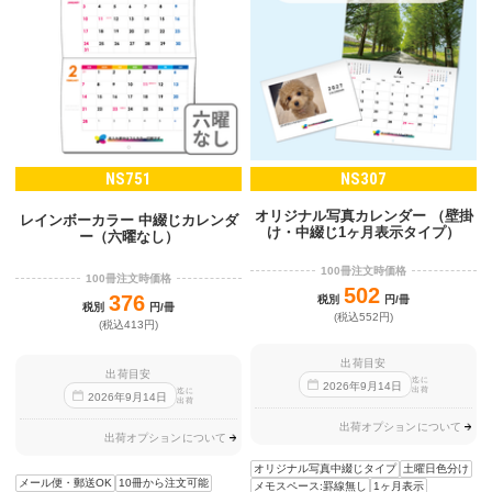
NS751
NS307
オリジナル写真カレンダー （壁掛
レインボーカラー 中綴じカレンダ
け・中綴じ1ヶ月表示タイプ）
ー（六曜なし）
100冊注文時価格
100冊注文時価格
502
376
税別
円/冊
税別
円/冊
(税込552円)
(税込413円)
出荷目安
出荷目安
迄に
2026
年
9
月
14
日
出荷
迄に
2026
年
9
月
14
日
出荷
出荷オプションについて
出荷オプションについて
オリジナル写真中綴じタイプ
土曜日色分け
メール便・郵送OK
10冊から注文可能
メモスペース:罫線無し
1ヶ月表示