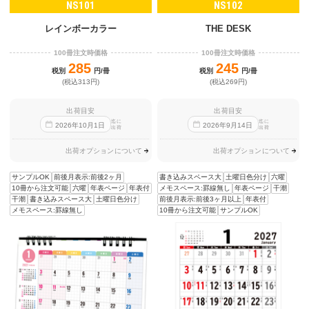
NS101
NS102
レインボーカラー
THE DESK
100冊注文時価格
100冊注文時価格
285
245
税別
円/冊
税別
円/冊
(税込313円)
(税込269円)
出荷目安
出荷目安
迄に
迄に
2026
年
10
月
1
日
2026
年
9
月
14
日
出荷
出荷
出荷オプションについて
出荷オプションについて
サンプルOK
前後月表示:前後2ヶ月
書き込みスペース大
土曜日色分け
六曜
10冊から注文可能
六曜
年表ページ
年表付
メモスペース:罫線無し
年表ページ
干潮
干潮
書き込みスペース大
土曜日色分け
前後月表示:前後3ヶ月以上
年表付
メモスペース:罫線無し
10冊から注文可能
サンプルOK