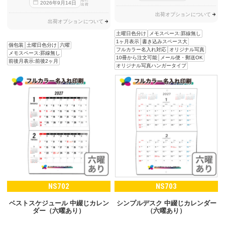
2026
年
9
月
14
日
出荷
出荷オプションについて
出荷オプションについて
土曜日色分け
メモスペース:罫線無し
1ヶ月表示
書き込みスペース大
個包装
土曜日色分け
六曜
フルカラー名入れ対応
オリジナル写真
メモスペース:罫線無し
10冊から注文可能
メール便・郵送OK
前後月表示:前後2ヶ月
オリジナル写真ハンガータイプ
NS702
NS703
ベストスケジュール 中綴じカレン
シンプルデスク 中綴じカレンダー
ダー（六曜あり）
（六曜あり）