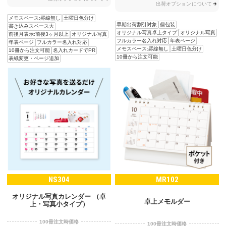
出荷オプションについて
メモスペース:罫線無し
土曜日色分け
早期出荷割引対象
個包装
書き込みスペース大
オリジナル写真卓上タイプ
オリジナル写真
前後月表示:前後3ヶ月以上
オリジナル写真
フルカラー名入れ対応
年表ページ
年表ページ
フルカラー名入れ対応
メモスペース:罫線無し
土曜日色分け
10冊から注文可能
名入れカードでPR
10冊から注文可能
表紙変更・ページ追加
NS304
MR102
オリジナル写真カレンダー （卓
卓上メモルダー
上・写真小タイプ）
100冊注文時価格
100冊注文時価格