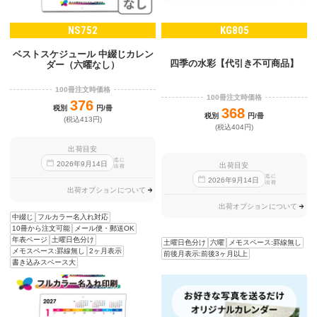
NS752
KG805
ベストスケジュール 中綴じカレン
四季の水彩【代引き不可商品】
ダー（六曜なし）
100冊注文時価格
100冊注文時価格
376
税別
円/冊
368
税別
円/冊
(税込413円)
(税込404円)
出荷目安
迄に
2026
年
9
月
14
日
出荷目安
出荷
迄に
2026
年
9
月
14
日
出荷
出荷オプションについて
出荷オプションについて
中綴じ
フルカラー名入れ対応
10冊から注文可能
メール便・郵送OK
年表ページ
土曜日色分け
土曜日色分け
六曜
メモスペース:罫線無し
メモスペース:罫線無し
2ヶ月表示
前後月表示:前後3ヶ月以上
書き込みスペース大