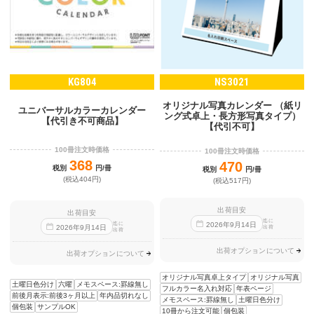
KG804
NS3021
オリジナル写真カレンダー （紙リ
ユニバーサルカラーカレンダー
ング式卓上・長方形写真タイプ）
【代引き不可商品】
【代引不可】
100冊注文時価格
100冊注文時価格
368
470
税別
円/冊
税別
円/冊
(税込404円)
(税込517円)
出荷目安
出荷目安
迄に
迄に
2026
年
9
月
14
日
2026
年
9
月
14
日
出荷
出荷
出荷オプションについて
出荷オプションについて
オリジナル写真卓上タイプ
オリジナル写真
土曜日色分け
六曜
メモスペース:罫線無し
フルカラー名入れ対応
年表ページ
前後月表示:前後3ヶ月以上
年内品切れなし
メモスペース:罫線無し
土曜日色分け
個包装
サンプルOK
10冊から注文可能
個包装