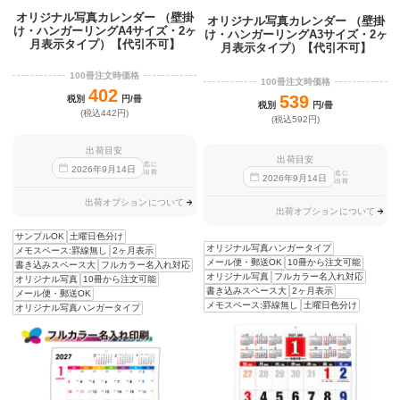
オリジナル写真カレンダー （壁掛
オリジナル写真カレンダー （壁掛
け・ハンガーリングA4サイズ・2ヶ
け・ハンガーリングA3サイズ・2ヶ
月表示タイプ）【代引不可】
月表示タイプ）【代引不可】
100冊注文時価格
100冊注文時価格
402
539
税別
円/冊
税別
円/冊
(税込442円)
(税込592円)
出荷目安
出荷目安
迄に
2026
年
9
月
14
日
出荷
迄に
2026
年
9
月
14
日
出荷
出荷オプションについて
出荷オプションについて
サンプルOK
土曜日色分け
オリジナル写真ハンガータイプ
メモスペース:罫線無し
2ヶ月表示
メール便・郵送OK
10冊から注文可能
書き込みスペース大
フルカラー名入れ対応
オリジナル写真
フルカラー名入れ対応
オリジナル写真
10冊から注文可能
書き込みスペース大
2ヶ月表示
メール便・郵送OK
メモスペース:罫線無し
土曜日色分け
オリジナル写真ハンガータイプ