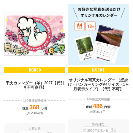
KG800
NS601
オリジナル写真カレンダー （壁掛
干支カレンダー（羊）2027【代引
け・ハンガーリングA4サイズ・1ヶ
き不可商品】
月表示タイプ）【代引不可】
100冊注文時価格
100冊注文時価格
486
368
税別
円/冊
税別
円/冊
(税込534円)
(税込404円)
出荷目安
出荷目安
迄に
2026
年
9
月
14
日
出荷
迄に