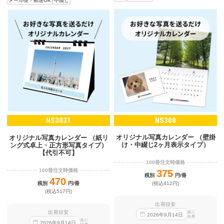
メール便・郵送OK
中綴じ
NS3031
NS308
オリジナル写真カレンダー （壁掛
オリジナル写真カレンダー （紙リ
け・中綴じ2ヶ月表示タイプ）
ング式卓上・正方形写真タイプ）
【代引不可】
100冊注文時価格
100冊注文時価格
375
税別
円/冊
470
税別
円/冊
(税込412円)
(税込517円)
出荷目安
出荷目安
迄に
2026
年
9
月
14
日
出荷
迄に
2026
年
9
月
14
日