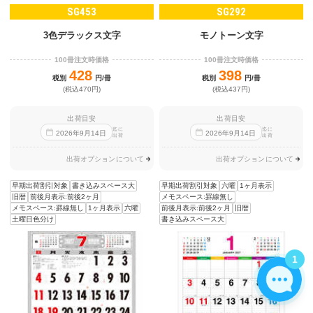
SG453
SG292
3色デラックス文字
モノトーン文字
100冊注文時価格
100冊注文時価格
428
398
税別
円/冊
税別
円/冊
(税込470円)
(税込437円)
出荷目安
出荷目安
迄に
迄に
2026
年
9
月
14
日
2026
年
9
月
14
日
出荷
出荷
出荷オプションについて
出荷オプションについて
早期出荷割引対象
書き込みスペース大
早期出荷割引対象
六曜
1ヶ月表示
旧暦
前後月表示:前後2ヶ月
メモスペース:罫線無し
メモスペース:罫線無し
1ヶ月表示
六曜
前後月表示:前後2ヶ月
旧暦
土曜日色分け
書き込みスペース大
1