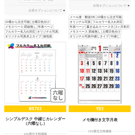
出荷
出荷オプションについて
出荷オプションについて
メール便・郵送OK
10冊から注文可能
10冊から注文可能
土曜日色分け
オリジナル写真
フルカラー名入れ対応
メモスペース:罫線無し
年表ページ
年表ページ
書き込みスペース大
2ヶ月表示
フルカラー名入れ対応
オリジナル写真
メモスペース:罫線無し
土曜日色分け
オリジナル写真卓上タイプ
個包装
オリジナル写真中綴じタイプ
中綴じ
NS753
YD2
シンプルデスク 中綴じカレンダー
メモ欄付き文字月表
（六曜なし）
100冊注文時価格
100冊注文時価格