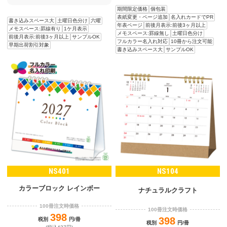
期間限定価格
個包装
表紙変更・ページ追加
名入れカードでPR
書き込みスペース大
土曜日色分け
六曜
年表ページ
前後月表示:前後3ヶ月以上
メモスペース:罫線有り
1ケ月表示
メモスペース:罫線無し
土曜日色分け
前後月表示:前後3ヶ月以上
サンプルOK
フルカラー名入れ対応
10冊から注文可能
早期出荷割引対象
書き込みスペース大
サンプルOK
NS401
NS104
カラーブロック レインボー
ナチュラルクラフト
100冊注文時価格
100冊注文時価格
398
398
税別
円/冊
税別
円/冊