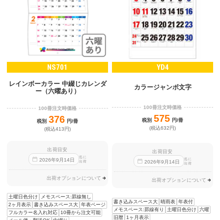
NS701
YD4
レインボーカラー 中綴じカレンダ
カラージャンボ文字
ー（六曜あり）
100冊注文時価格
100冊注文時価格
575
376
税別
円/冊
税別
円/冊
(税込632円)
(税込413円)
出荷目安
出荷目安
迄に
迄に
2026
年
9
月
14
日
2026
年
9
月
14
日
出荷
出荷
出荷オプションについて
出荷オプションについて
土曜日色分け
メモスペース:罫線無し
書き込みスペース大
晴雨表
年表付
2ヶ月表示
書き込みスペース大
年表ページ
メモスペース:罫線有り
土曜日色分け
六曜
フルカラー名入れ対応
10冊から注文可能
旧暦
1ヶ月表示