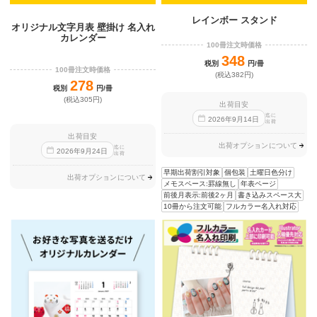
レインボー スタンド
オリジナル文字月表 壁掛け 名入れ
カレンダー
100冊注文時価格
348
税別
円/冊
100冊注文時価格
(税込382円)
278
税別
円/冊
(税込305円)
出荷目安
迄に
2026
年
9
月
14
日
出荷
出荷目安
出荷オプションについて
迄に
2026
年
9
月
24
日
出荷
早期出荷割引対象
個包装
土曜日色分け
出荷オプションについて
メモスペース:罫線無し
年表ページ
前後月表示:前後2ヶ月
書き込みスペース大
10冊から注文可能
フルカラー名入れ対応