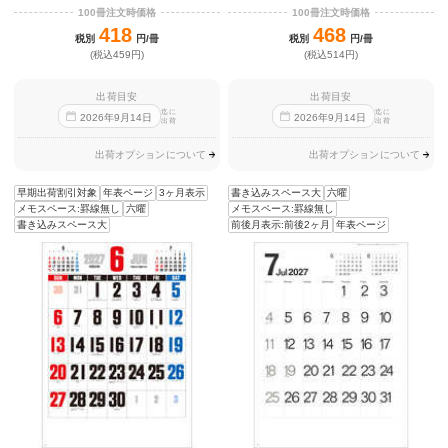
100冊注文時価格
100冊注文時価格
418
468
税別
円/冊
税別
円/冊
(税込459円)
(税込514円)
出荷目安
出荷目安
迄に
迄に
2026
年
9
月
14
日
2026
年
9
月
14
日
出荷
出荷
出荷オプションについて
出荷オプションについて
早期出荷割引対象
年表ページ
3ヶ月表示
書き込みスペース大
六曜
メモスペース:罫線無し
六曜
メモスペース:罫線無し
書き込みスペース大
前後月表示:前後2ヶ月
年表ページ