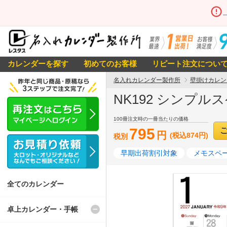
カレンダーを探す
初めてのお客様
リピート注文につい
名入れカレンダー製作所
壁掛けカレン
NK192 シンプル
100冊注文時の一冊当たりの価格
795
円
(税込874円)
税別
早期出荷割引対象
メモスペー
全てのカレンダー
卓上カレンダー・手帳