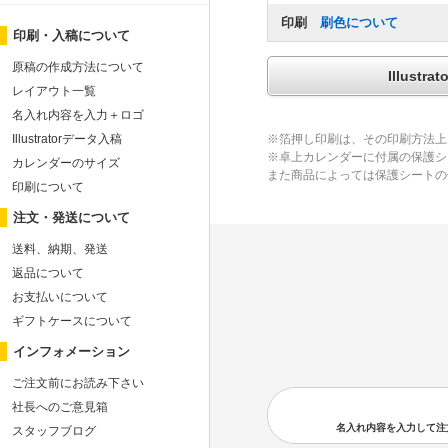
印刷
刷色について
印刷・入稿について
原稿の作成方法について
Illus
レイアウト一覧
名入れ内容を入力＋ロゴ
Illustratorデータ入稿
※箔押し印刷は、その印刷方法上
※卓上カレンダーに付属の保護シ
カレンダーのサイズ
また商品によっては保護シートの
印刷について
注文・発送について
送料、納期、発送
返品について
お支払いについて
ギフトケースについて
インフォメーション
ご注文前にお読み下さい
社長へのご意見箱
名入れ内容を入力して注文の
スタッフブログ