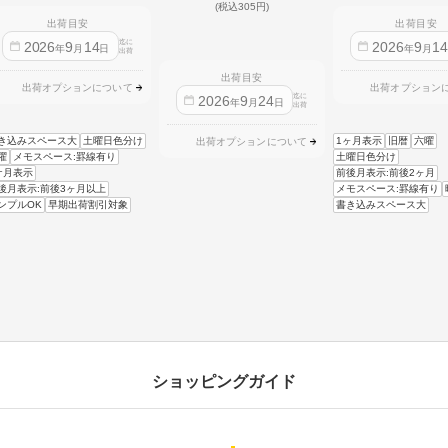
(税込305円)
出荷目安
出荷目安
迄に
2026
9
14
2026
9
1
年
月
日
年
月
出荷
出荷目安
出荷オプションについて
出荷オプション
迄に
2026
9
24
年
月
日
出荷
き込みスペース大
土曜日色分け
1ヶ月表示
旧暦
六曜
出荷オプションについて
曜
メモスペース:罫線有り
土曜日色分け
ケ月表示
前後月表示:前後2ヶ月
後月表示:前後3ヶ月以上
メモスペース:罫線有り
ンプルOK
早期出荷割引対象
書き込みスペース大
ショッピングガイド