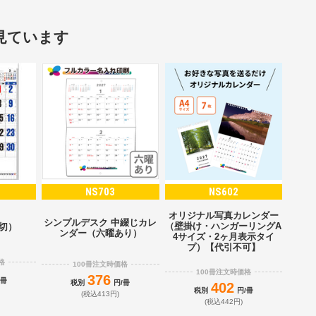
見ています
NS703
NS602
オリジナル写真カレンダー
シンプルデスク 中綴じカレ
（壁掛け・ハンガーリングA
2切）
ンダー（六曜あり）
4サイズ・2ヶ月表示タイ
プ）【代引不可】
格
100冊注文時価格
100冊注文時価格
376
/冊
税別
円/冊
402
税別
円/冊
(税込413円)
(税込442円)