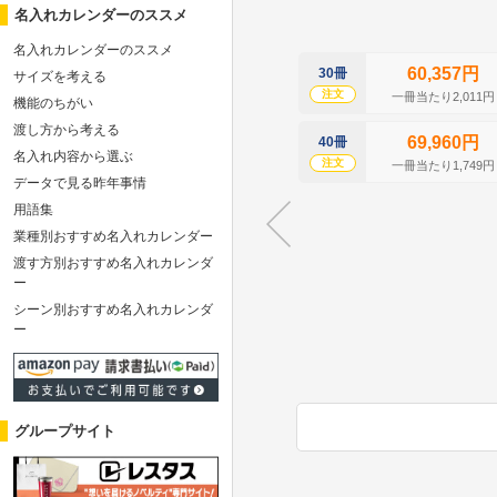
名入れカレンダーのススメ
名入れカレンダーのススメ
60,357円
30冊
サイズを考える
注文
一冊当たり2,011円
機能のちがい
渡し方から考える
69,960円
40冊
名入れ内容から選ぶ
注文
一冊当たり1,749円
データで見る昨年事情
用語集
業種別おすすめ名入れカレンダー
渡す方別おすすめ名入れカレンダ
ー
シーン別おすすめ名入れカレンダ
ー
グループサイト