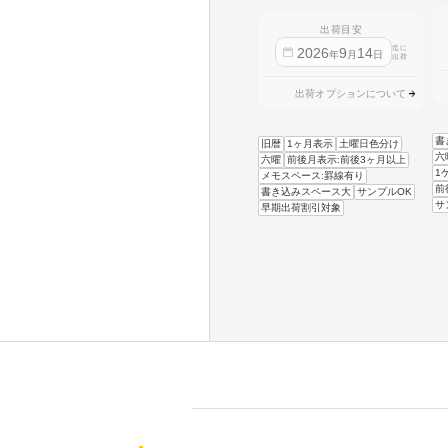
出荷目安
迄に
2026
9
14
年
月
日
出荷
出荷オプションについて
書
旧暦
1ヶ月表示
土曜日色分け
六
六曜
前後月表示:前後3ヶ月以上
1
メモスペース:罫線有り
前
書き込みスペース大
サンプルOK
サ
早期出荷割引対象