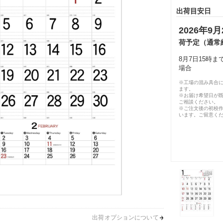
出荷目安日
2026年9月
荷予定（通常
8月7日15時
場合
※工場の混み具合
ます。
※お届け希望日が
ご相談ください。
※ご注文後の初校作
います。ご留意く
出荷オプションについて