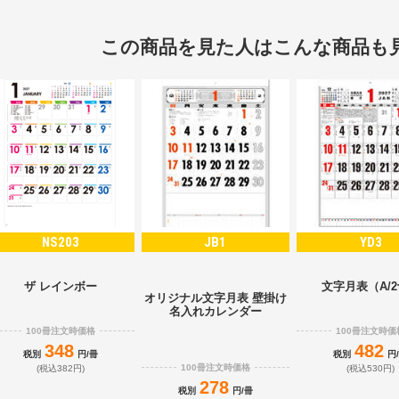
この商品を見た人はこんな商品も
NS203
JB1
YD3
ザ レインボー
文字月表（A/
オリジナル文字月表 壁掛け
名入れカレンダー
100冊注文時価格
100冊注文時価
348
482
税別
円/冊
税別
円
100冊注文時価格
(税込382円)
(税込530円)
278
税別
円/冊