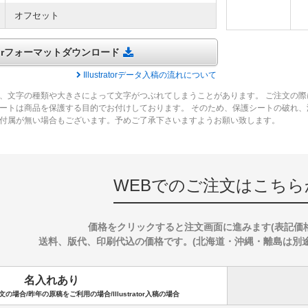
オフセット
tratorフォーマットダウンロード
Illustratorデータ入稿の流れについて
、文字の種類や大きさによって文字がつぶれてしまうことがあります。 ご注文の際
ートは商品を保護する目的でお付けしております。 そのため、保護シートの破れ
付属が無い場合もございます。予めご了承下さいますようお願い致します。
WEBでのご注文はこちら
価格をクリックすると注文画面に進みます(表記価
送料、版代、印刷代込の価格です。(北海道・沖縄・離島は別途送料
名入れあり
場合/昨年の原稿をご利用の場合/Illustrator入稿の場合