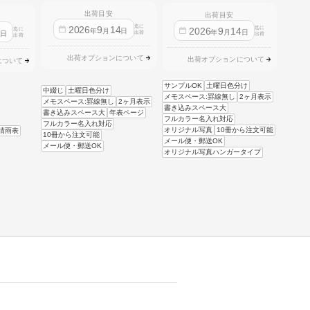
出荷目安
出荷目安
迄に
2026
9
14
迄に
2026
9
14
迄に
4
年
月
日
年
月
日
日
出荷
出荷
出荷
出荷オプションについて
出荷オプションについて
について
サンプルOK
土曜日色分け
中綴じ
土曜日色分け
メモスペース:罫線無し
2ヶ月表示
メモスペース:罫線無し
2ヶ月表示
書き込みスペース大
書き込みスペース大
年表ページ
フルカラー名入れ対応
フルカラー名入れ対応
オリジナル写真
10冊から注文可能
晴雨表
10冊から注文可能
メール便・郵送OK
メール便・郵送OK
オリジナル写真ハンガータイプ