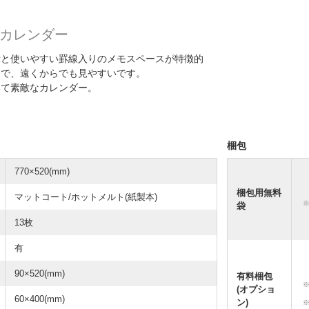
カレンダー
示と使いやすい罫線入りのメモスペースが特徴的
ーで、遠くからでも見やすいです。
いて素敵なカレンダー。
梱包
770×520(mm)
梱包用無料
マットコート/ホットメルト(紙製本)
袋
13枚
有
90×520(mm)
有料梱包
(オプショ
60×400(mm)
ン)