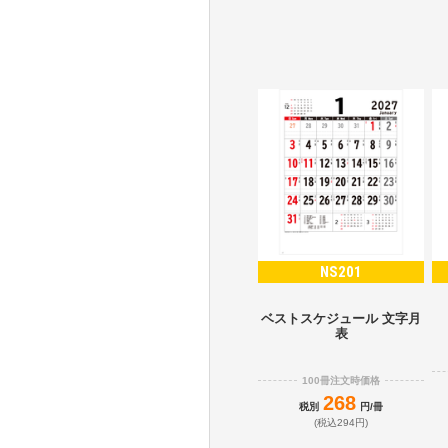
NS201
ベストスケジュール 文字月
表
100冊注文時価格
268
税別
円/冊
(税込294円)