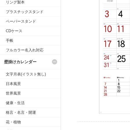
リング製本
プラスチックスタンド
ペーパースタンド
CDケース
手帳
フルカラー名入れ対応
壁掛けカレンダー
文字月表(イラスト無し)
日本風景
世界風景
健康・生活
格言・名言・開運
花・植物