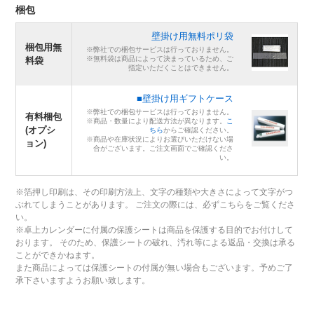
梱包
壁掛け用無料ポリ袋
梱包用無
※弊社での梱包サービスは行っておりません。
※無料袋は商品によって決まっているため、ご
料袋
指定いただくことはできません。
■壁掛け用ギフトケース
※弊社での梱包サービスは行っておりません。
有料梱包
※商品・数量により配送方法が異なります。
こ
(オプシ
ちら
からご確認ください。
※商品や在庫状況によりお選びいただけない場
ョン)
合がございます。ご注文画面でご確認くださ
い。
※箔押し印刷は、その印刷方法上、文字の種類や大きさによって文字がつ
ぶれてしまうことがあります。 ご注文の際には、必ずこちらをご覧くださ
い。
※卓上カレンダーに付属の保護シートは商品を保護する目的でお付けして
おります。 そのため、保護シートの破れ、汚れ等による返品・交換は承る
ことができかねます。
また商品によっては保護シートの付属が無い場合もございます。予めご了
承下さいますようお願い致します。