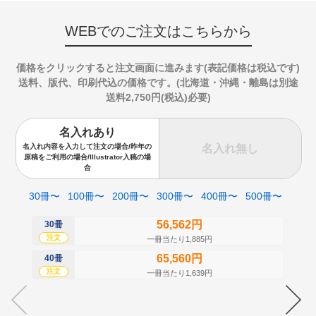
WEBでのご注文はこちらから
価格をクリックすると注文画面に進みます(表記価格は税込です)
送料、版代、印刷代込の価格です。(北海道・沖縄・離島は別途
送料2,750円(税込)必要)
名入れあり
名入れ無し
名入れ内容を入力して注文の場合/昨年の
原稿をご利用の場合/Illustrator入稿の場
合
30冊〜
100冊〜
200冊〜
300冊〜
400冊〜
500冊〜
56,562円
30冊
50
注文
注
一冊当たり1,885円
65,560円
40冊
60
注文
注
一冊当たり1,639円
70
注