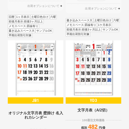
出荷オプションについて
出荷オプションについて
旧暦
1ヶ月表示
土曜日色分け
六曜
書き込みスペース大
土曜日色分け
六曜
前後月表示:前後3ヶ月以上
メモスペース:罫線有り
1ケ月表示
メモスペース:罫線有り
前後月表示:前後3ヶ月以上
サンプルOK
書き込みスペース大
サンプルOK
早期出荷割引対象
早期出荷割引対象
JB1
YD3
文字月表（A/2切）
オリジナル文字月表 壁掛け 名入
れカレンダー
100冊注文時価格
482
税別
円/冊