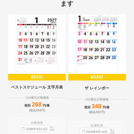
ます
NS201
NS203
ベストスケジュール 文字月表
ザ レインボー
100冊注文時価格
100冊注文時価格
268
348
税別
円/冊
税別
円/冊
(税込294円)
(税込382円)
出荷目安
出荷目安
迄に
2026
年
9
月
14
日
出荷
迄に
2026
年
9
月
14
日
出荷