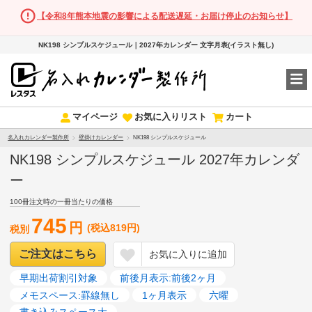
【令和8年熊本地震の影響による配送遅延・お届け停止のお知らせ】
NK198 シンプルスケジュール｜2027年カレンダー 文字月表(イラスト無し)
マイページ
お気に入りリスト
カート
名入れカレンダー製作所
壁掛けカレンダー
NK198 シンプルスケジュール
NK198 シンプルスケジュール 2027年カレンダ
ー
100冊注文時の一冊当たりの価格
745
円
(税込819円)
税別
ご注文はこちら
お気に入りに追加
早期出荷割引対象
前後月表示:前後2ヶ月
メモスペース:罫線無し
1ヶ月表示
六曜
書き込みスペース大