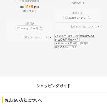
100冊注文時価格
(税込530円)
278
税別
円/冊
(税込305円)
出荷目安
迄に
2026
年
9
月
14
日
出荷
出荷目安
出荷オプションについて
迄に
2026
年
9
月
24
日
出荷
1ヶ月表示
旧暦
六曜
土曜日色分け
出荷オプションについて
前後月表示:前後2ヶ月
メモスペース:罫線有り
晴雨表
書き込みスペース大
ショッピングガイド
お支払い方法について