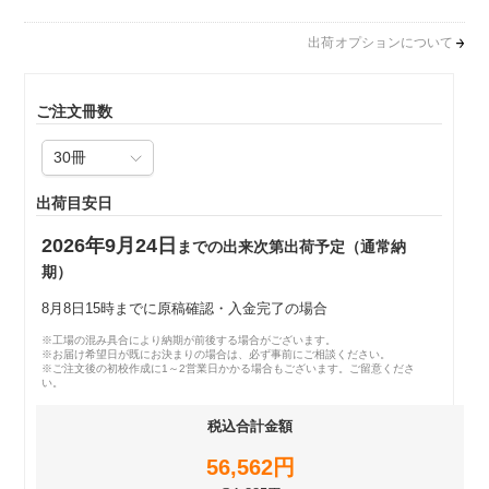
出荷オプションについて
ご注文冊数
出荷目安日
2026年9月24日
までの出来次第出荷予定（通常納
期）
8月8日15時までに原稿確認・入金完了の場合
※工場の混み具合により納期が前後する場合がございます。
※お届け希望日が既にお決まりの場合は、必ず事前にご相談ください。
※ご注文後の初校作成に1～2営業日かかる場合もございます。ご留意くださ
い。
税込合計金額
56,562円