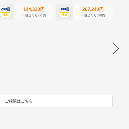
144,320円
207,240円
200冊
300冊
400冊
注文
注文
注文
一冊当たり721円
一冊当たり690円
り・ご相談はこちら