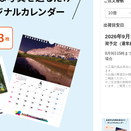
ご注文冊数
出荷目安日
2026年9月
荷予定（通常
8月9日15時
場合
※工場の混み具合
ます。
※お届け希望日が
ご相談ください。
※ご注文後の初校作
います。ご留意く