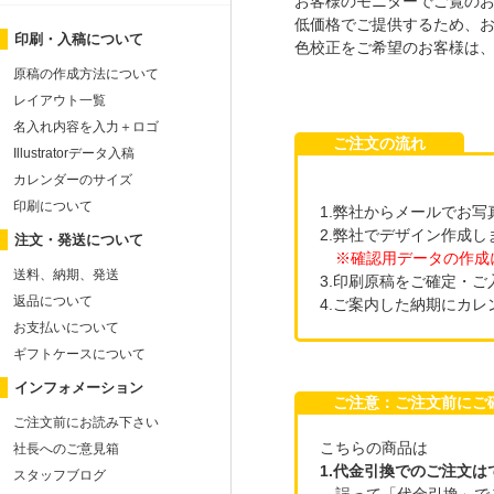
お客様のモニターでご覧の
低価格でご提供するため、
印刷・入稿について
色校正をご希望のお客様は
原稿の作成方法について
レイアウト一覧
名入れ内容を入力＋ロゴ
ご注文の流れ
Illustratorデータ入稿
カレンダーのサイズ
印刷について
1.弊社からメールでお
2.弊社でデザイン作成
注文・発送について
※確認用データの作成
送料、納期、発送
3.印刷原稿をご確定・
返品について
4.ご案内した納期にカ
お支払いについて
ギフトケースについて
インフォメーション
ご注意：ご注文前に
ご注文前にお読み下さい
こちらの商品は
社長へのご意見箱
1.代金引換でのご注文は
スタッフブログ
誤って「代金引換」で