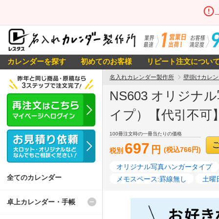
カレンダーを探す
初めてのお客様
リピート注文につい
名入れカレンダー製作所
壁掛けカレン
NS603 オリジ
イプ）【代引不可】
100冊注文時の一冊当たりの価格
697
円
(税込766円)
税別
オリジナル写真ハンガータイプ
全てのカレンダー
メモスペース:罫線無し
土曜
卓上カレンダー・手帳