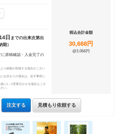
税込合計金額
14日
までの出来次第出
30,668円
納期）
@3,066円
までに原稿確認・入金完了の
により納期が前後する場合がござい
既にお決まりの場合は、必ず事前に
成に1～2営業日かかる場合もござ
ださい。
注文する
見積もり依頼する