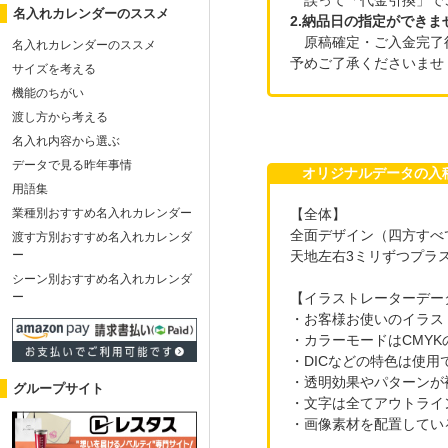
名入れカレンダーのススメ
2.納品日の指定ができま
原稿確定・ご入金完了
名入れカレンダーのススメ
予めご了承くださいませ
サイズを考える
機能のちがい
渡し方から考える
名入れ内容から選ぶ
データで見る昨年事情
オリジナルデータの
用語集
【全体】
業種別おすすめ名入れカレンダー
全面デザイン（四方すべ
渡す方別おすすめ名入れカレンダ
天地左右3ミリずつプラ
ー
シーン別おすすめ名入れカレンダ
【イラストレーターデー
ー
・お客様お使いのイラス
・カラーモードはCMYK
・DICなどの特色は使用
・透明効果やパターンが
グループサイト
・文字は全てアウトライ
・画像素材を配置してい