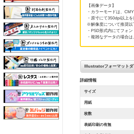
【画像データ】
・カラーモードは、CM
・原寸にて350dpi以
※解像度について推奨以
・PSD形式内にてフォ
・複雑なデータの場合は
Illustratorフォーマッ
詳細情報
サイズ
用紙
枚数
表紙印刷の有無