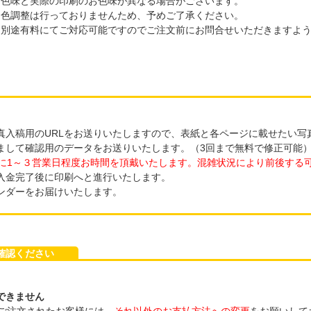
お色味と実際の印刷のお色味が異なる場合がございます。
お色調整は行っておりませんため、予めご了承ください。
、別途有料にてご対応可能ですのでご注文前にお問合せいただきますよ
写真入稿用のURLをお送りいたしますので、表紙と各ページに載せたい写
しまして確認用のデータをお送りいたします。（3回まで無料で修正可能
に1～３営業日程度お時間を頂戴いたします。混雑状況により前後する
ご入金完了後に印刷へと進行いたします。
レンダーをお届けいたします。
ご確認ください
できません
ご注文されたお客様には、
それ以外のお支払方法への変更
をお願いして