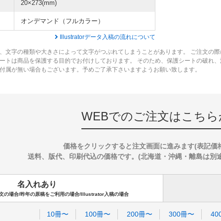
20×273(mm)
オンデマンド（フルカラー）
Illustratorデータ入稿の流れについて
、文字の種類や大きさによって文字がつぶれてしまうことがあります。 ご注文の際
ートは商品を保護する目的でお付けしております。 そのため、保護シートの破れ
付属が無い場合もございます。予めご了承下さいますようお願い致します。
WEBでのご注文はこちら
価格をクリックすると注文画面に進みます(表記価
送料、版代、印刷代込の価格です。(北海道・沖縄・離島は別途送料
名入れあり
場合/昨年の原稿をご利用の場合/Illustrator入稿の場合
10冊〜
100冊〜
200冊〜
300冊〜
40