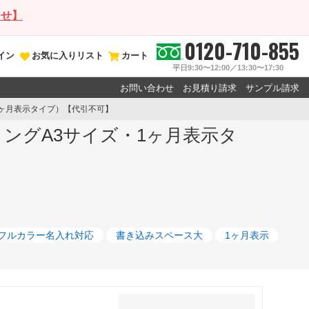
らせ】
0120-710-855
イン
お気に入りリスト
カート
平日9:30〜12:00／13:30〜17:30
お問い合わせ
お見積り請求
サンプル請求
1ヶ月表示タイプ）【代引不可】
リングA3サイズ・1ヶ月表示タ
フルカラー名入れ対応
書き込みスペース大
1ヶ月表示