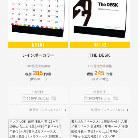
NS101
NS102
レインボーカラー
THE DESK
100冊注文時価格
100冊注文時価格
285
245
税別
円/冊
税別
円/冊
(税込313円)
(税込269円)
出荷目安
出荷目安
迄に
迄に
2026
年
10
月
1
日
2026
年
9
月
14
日
出荷
出荷
出荷オプションについて
出荷オプションについて
サンプルOK
前後月表示:前後2ヶ月
書き込みスペース大
土曜日色分け
六曜
10冊から注文可能
六曜
年表ページ
メモスペース:罫線無し
年表ページ
干潮
年表付
干潮
書き込みスペース大
前後月表示:前後3ヶ月以上
年表付
土曜日色分け
メモスペース:罫線無し
10冊から注文可能
サンプルOK