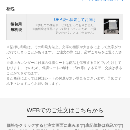
梱包
OPP袋へ個装してお届け
梱包用
※弊社での梱包サービスは行っておりません。
※無料袋は商品によって決まっているため、ご指
無料袋
定いただくことはできません。
※箔押し印刷は、その印刷方法上、文字の種類や大きさによって文字がつ
ぶれてしまうことがあります。 ご注文の際には、必ずこちらをご覧くださ
い。
※卓上カレンダーに付属の保護シートは商品を保護する目的でお付けして
おります。 そのため、保護シートの破れ、汚れ等による返品・交換は承る
ことができかねます。
また商品によっては保護シートの付属が無い場合もございます。予めご了
承下さいますようお願い致します。
WEBでのご注文はこちらから
価格をクリックすると注文画面に進みます(表記価格は税込です)