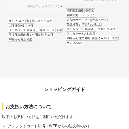
出荷オプションについて
期間限定価格
個包装
表紙変更・ページ追加
名入れカードでPR
年表ページ
サンプルOK
書き込みスペース大
前後月表示:前後3ヶ月以上
土曜日色分け
六曜
メモスペース:罫線無し
土曜日色分け
メモスペース:罫線無し
年表ページ
干潮
フルカラー名入れ対応
前後月表示:前後3ヶ月以上
年表付
10冊から注文可能
書き込みスペース大
10冊から注文可能
サンプルOK
ショッピングガイド
お支払い方法について
以下のお支払い方法をご利用いただけます。
クレジットカード決済（WEBからの注文時のみ）