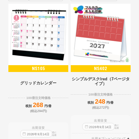
NS105
NS402
シンプルデスク/red（7ページタ
グリッドカレンダー
イプ）
100冊注文時価格
100冊注文時価格
248
税別
円/冊
268
税別
円/冊
(税込272円)
(税込294円)
出荷目安
迄に
2026
年
9
月
14
日
出荷目安
出荷
迄に
2026
年
9
月
14
日
出荷
出荷オプションについて