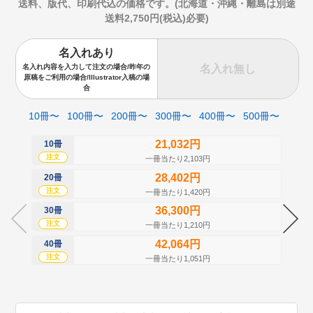
送料、版代、印刷代込の価格です。(北海道・沖縄・離島は別途
送料2,750円(税込)必要)
名入れあり
名入れ無し
名入れ内容を入力して注文の場合/昨年の
原稿をご利用の場合/Illustrator入稿の場
合
10冊〜
100冊〜
200冊〜
300冊〜
400冊〜
500冊〜
21,032円
10冊
50
注文
注
一冊当たり2,103円
28,402円
20冊
60
注文
注
一冊当たり1,420円
36,300円
30冊
70
注文
注
一冊当たり1,210円
42,064円
40冊
80
注文
注
一冊当たり1,051円
90
注