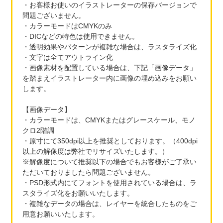
・お客様お使いのイラストレーターの保存バージョンで
問題ございません。
・カラーモードはCMYKのみ
・DICなどの特色は使用できません。
・透明効果やパターンが複雑な場合は、ラスタライズ化
・文字は全てアウトライン化
・画像素材を配置している場合は、下記「画像データ」
を踏まえイラストレーター内に画像の埋め込みをお願い
します。
【画像データ】
・カラーモードは、CMYKまたはグレースケール、モノ
クロ2階調
・原寸にて350dpi以上を推奨としております。（400dpi
以上の解像度は弊社でリサイズいたします。）
※解像度について推奨以下の場合でもお客様がご了承い
ただいておりましたら問題ございません。
・PSD形式内にてフォントを使用されている場合は、ラ
スタライズ化をお願いいたします。
・複雑なデータの場合は、レイヤーを統合したものをご
用意お願いいたします。