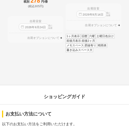
278
税別
円/冊
(税込305円)
出荷目安
迄に
2026
年
9
月
14
日
出荷
出荷目安
出荷オプションについて
迄に
2026
年
9
月
24
日
出荷
1ヶ月表示
旧暦
六曜
土曜日色分け
出荷オプションについて
前後月表示:前後2ヶ月
メモスペース:罫線有り
晴雨表
書き込みスペース大
ショッピングガイド
お支払い方法について
以下のお支払い方法をご利用いただけます。