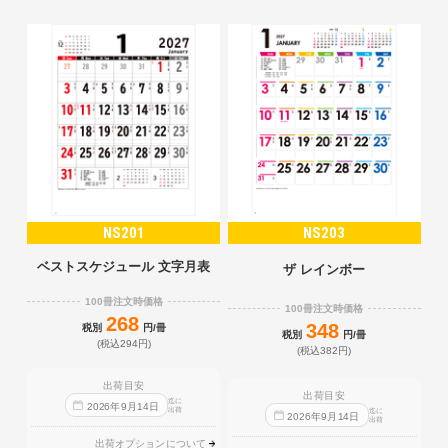
NS201
NS203
ベストスケジュール 文字月表
ザ レインボー
100冊注文時価格
100冊注文時価格
268
348
税別
円/冊
税別
円/冊
(税込294円)
(税込382円)
出荷目安
出荷目安
迄に
2026
年
9
月
14
日
出荷
迄に
2026
年
9
月
14
日
出荷
出荷オプションについて