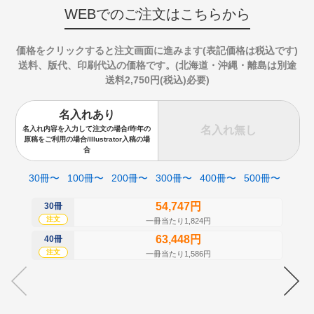
WEBでのご注文はこちらから
価格をクリックすると注文画面に進みます(表記価格は税込です)
送料、版代、印刷代込の価格です。(北海道・沖縄・離島は別途
送料2,750円(税込)必要)
名入れあり
名入れ無し
名入れ内容を入力して注文の場合/昨年の
原稿をご利用の場合/Illustrator入稿の場
合
30冊〜
100冊〜
200冊〜
300冊〜
400冊〜
500冊〜
54,747円
30冊
50
注文
注
一冊当たり1,824円
63,448円
40冊
60
注文
注
一冊当たり1,586円
70
注
80