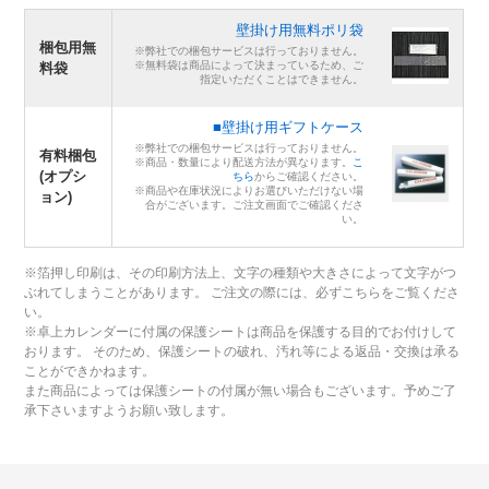
壁掛け用無料ポリ袋
梱包用無
※弊社での梱包サービスは行っておりません。
※無料袋は商品によって決まっているため、ご
料袋
指定いただくことはできません。
■壁掛け用ギフトケース
※弊社での梱包サービスは行っておりません。
有料梱包
※商品・数量により配送方法が異なります。
こ
(オプシ
ちら
からご確認ください。
※商品や在庫状況によりお選びいただけない場
ョン)
合がございます。ご注文画面でご確認くださ
い。
※箔押し印刷は、その印刷方法上、文字の種類や大きさによって文字がつ
ぶれてしまうことがあります。 ご注文の際には、必ずこちらをご覧くださ
い。
※卓上カレンダーに付属の保護シートは商品を保護する目的でお付けして
おります。 そのため、保護シートの破れ、汚れ等による返品・交換は承る
ことができかねます。
また商品によっては保護シートの付属が無い場合もございます。予めご了
承下さいますようお願い致します。