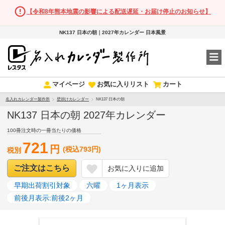
【令和8年熊本地震の影響による配送遅延・お届け停止のお知らせ】
NK137 日本の朝｜2027年カレンダー 日本風景
マイページ
お気に入りリスト
カート
名入れカレンダー製作所
壁掛けカレンダー
NK137 日本の朝
NK137 日本の朝 2027年カレンダー
100冊注文時の一冊当たりの価格
721
円
(税込793円)
税別
ご注文はこちら
お気に入りに追加
早期出荷割引対象
六曜
1ヶ月表示
前後月表示:前後2ヶ月