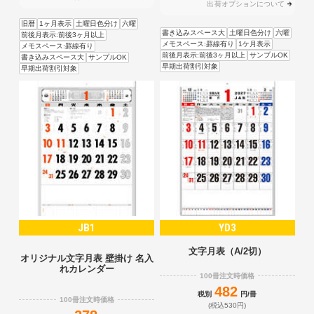
出荷オプションについて
旧暦
1ヶ月表示
土曜日色分け
六曜
書き込みスペース大
土曜日色分け
六曜
前後月表示:前後3ヶ月以上
メモスペース:罫線有り
1ケ月表示
メモスペース:罫線有り
前後月表示:前後3ヶ月以上
サンプルOK
書き込みスペース大
サンプルOK
早期出荷割引対象
早期出荷割引対象
JB1
YD3
文字月表（A/2切）
オリジナル文字月表 壁掛け 名入
れカレンダー
100冊注文時価格
482
税別
円/冊
100冊注文時価格
(税込530円)