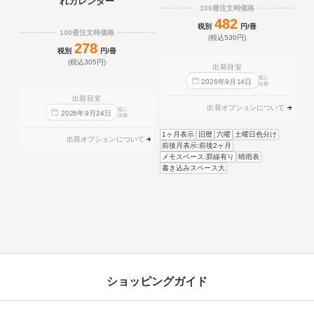
れカレンダー
100冊注文時価格
482
税別
円/冊
100冊注文時価格
(税込530円)
278
税別
円/冊
(税込305円)
出荷目安
迄に
2026
年
9
月
14
日
出荷
出荷目安
出荷オプションについて
迄に
2026
年
9
月
24
日
出荷
1ヶ月表示
旧暦
六曜
土曜日色分け
出荷オプションについて
前後月表示:前後2ヶ月
メモスペース:罫線有り
晴雨表
書き込みスペース大
ショッピングガイド