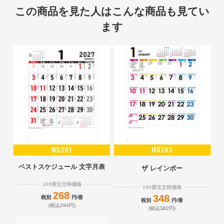
この商品を見た人はこんな商品も見てい
ます
NS201
NS203
ベストスケジュール 文字月表
ザ レインボー
100冊注文時価格
100冊注文時価格
268
348
税別
円/冊
税別
円/冊
(税込294円)
(税込382円)