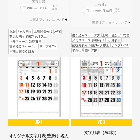
出荷目安
出荷目安
迄に
2026
年
9
月
14
日
出荷
迄に
2026
年
9
月
14
日
出荷
出荷オプションについて
出荷オプションについて
旧暦
1ヶ月表示
土曜日色分け
六曜
書き込みスペース大
土曜日色分け
六曜
前後月表示:前後3ヶ月以上
メモスペース:罫線有り
1ケ月表示
メモスペース:罫線有り
前後月表示:前後3ヶ月以上
サンプルOK
書き込みスペース大
サンプルOK
早期出荷割引対象
早期出荷割引対象
JB1
YD3
文字月表（A/2切）
オリジナル文字月表 壁掛け 名入