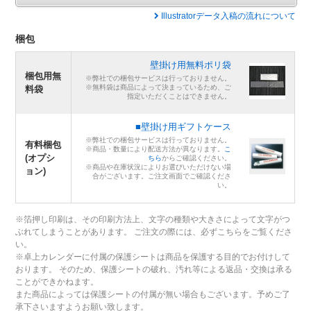
Illustratorデータ入稿の流れについて
梱包
壁掛け用無料ポリ袋
梱包用無
※弊社での梱包サービスは行っておりません。
※無料袋は商品によって決まっているため、ご
料袋
指定いただくことはできません。
■壁掛け用ギフトケース
※弊社での梱包サービスは行っておりません。
有料梱包
※商品・数量により配送方法が異なります。
こ
(オプシ
ちら
からご確認ください。
※商品や在庫状況によりお選びいただけない場
ョン)
合がございます。ご注文画面でご確認くださ
い。
※箔押し印刷は、その印刷方法上、文字の種類や大きさによって文字がつ
ぶれてしまうことがあります。 ご注文の際には、必ずこちらをご覧くださ
い。
※卓上カレンダーに付属の保護シートは商品を保護する目的でお付けして
おります。 そのため、保護シートの破れ、汚れ等による返品・交換は承る
ことができかねます。
また商品によっては保護シートの付属が無い場合もございます。予めご了
承下さいますようお願い致します。