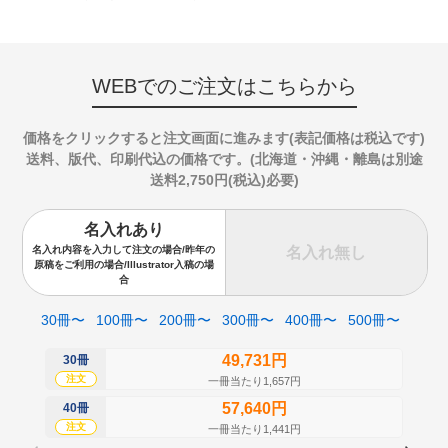
WEBでのご注文はこちらから
価格をクリックすると注文画面に進みます(表記価格は税込です)
送料、版代、印刷代込の価格です。(北海道・沖縄・離島は別途
送料2,750円(税込)必要)
名入れあり
名入れ無し
名入れ内容を入力して注文の場合/昨年の
原稿をご利用の場合/Illustrator入稿の場
合
30冊〜
100冊〜
200冊〜
300冊〜
400冊〜
500冊〜
49,731円
30冊
50
注文
注
一冊当たり1,657円
57,640円
40冊
60
注文
注
一冊当たり1,441円