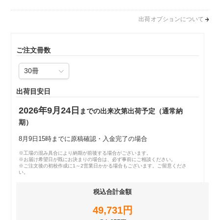
出荷オプションについて
ご注文冊数
出荷目安日
2026年9月24日
までの出来次第出荷予定（通常納
期）
8月9日15時までに原稿確認・入金完了の場合
※工場の混み具合により納期が前後する場合がございます。
※お届け希望日が既にお決まりの場合は、必ず事前にご相談ください。
※ご注文後の初校作成に1～2営業日かかる場合もございます。ご留意くださ
い。
税込合計金額
49,731円