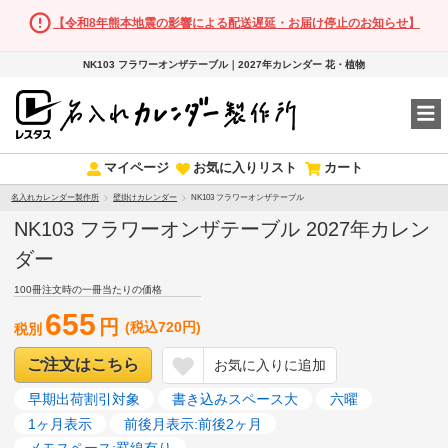
【令和8年熊本地震の影響による配送遅延・お届け停止のお知らせ】
NK103 フラワーオンザテーブル｜2027年カレンダー 花・植物
マイページ
お気に入りリスト
カート
名入れカレンダー製作所
壁掛けカレンダー
NK103 フラワーオンザテーブル
NK103 フラワーオンザテーブル 2027年カレン
ダー
100冊注文時の一冊当たりの価格
655
円
(税込720円)
税別
ご注文はこちら
お気に入りに追加
早期出荷割引対象
書き込みスペース大
六曜
1ヶ月表示
前後月表示:前後2ヶ月
メモスペース:罫線有り