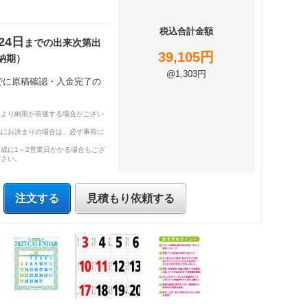
税込合計金額
24日
までの出来次第出
39,105円
納期）
@1,303円
までに原稿確認・入金完了の
により納期が前後する場合がござい
既にお決まりの場合は、必ず事前に
成に1～2営業日かかる場合もござ
ださい。
注文する
見積もり依頼する