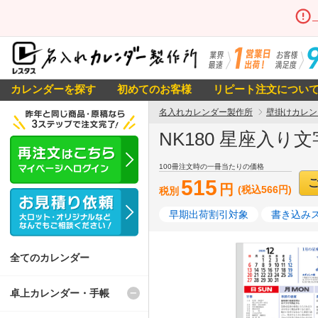
カレンダーを探す
初めてのお客様
リピート注文につい
名入れカレンダー製作所
壁掛けカレン
NK180 星座入り
100冊注文時の一冊当たりの価格
515
円
(税込566円)
税別
早期出荷割引対象
書き込み
全てのカレンダー
卓上カレンダー・手帳