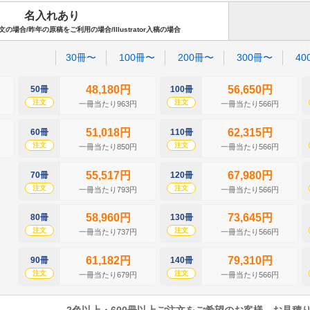
名入れあり
場合/昨年の原稿をご利用の場合/Illustrator入稿の場合
30冊〜
100冊〜
200冊〜
300冊〜
40
48,180円
56,650円
50冊
100冊
注文
注文
一冊当たり963円
一冊当たり566円
51,018円
62,315円
60冊
110冊
注文
注文
一冊当たり850円
一冊当たり566円
55,517円
67,980円
70冊
120冊
注文
注文
一冊当たり793円
一冊当たり566円
58,960円
73,645円
80冊
130冊
注文
注文
一冊当たり737円
一冊当たり566円
61,182円
79,310円
90冊
140冊
注文
注文
一冊当たり679円
一冊当たり566円
2色以上・600冊以上ご注文をご希望のお客様、お見積