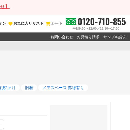
らせ】
0120-710-855
イン
お気に入りリスト
カート
平日9:30〜12:00／13:30〜17:30
お問い合わせ
お見積り請求
サンプル請求
前後2ヶ月
旧暦
メモスペース:罫線有り