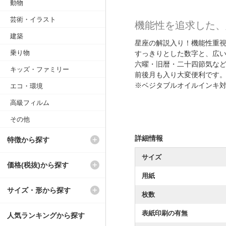
動物
芸術・イラスト
機能性を追求した、
建築
星座の解説入り！機能性重
乗り物
すっきりとした数字と、広
六曜・旧暦・二十四節気な
キッズ・ファミリー
前後月も入り大変便利です
※ベジタブルオイルインキ
エコ・環境
高級フィルム
その他
詳細情報
特徴から探す
サイズ
価格(税抜)から探す
用紙
サイズ・形から探す
枚数
表紙印刷の有無
人気ランキングから探す