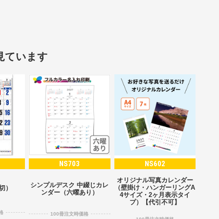
見ています
NS703
NS602
オリジナル写真カレンダー
シンプルデスク 中綴じカレ
（壁掛け・ハンガーリングA
2切）
ンダー（六曜あり）
4サイズ・2ヶ月表示タイ
プ）【代引不可】
格
100冊注文時価格