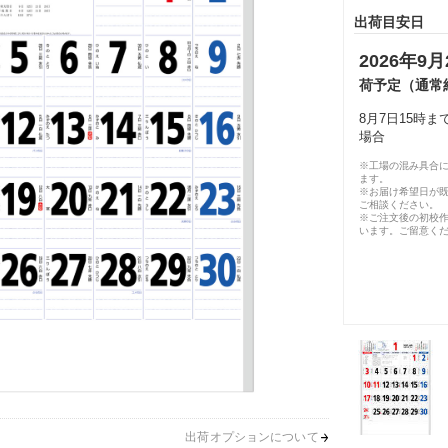
出荷目安日
2026年9月
荷予定（通常
8月7日15時
場合
※工場の混み具合
ます。
※お届け希望日が
ご相談ください。
※ご注文後の初校作
います。ご留意く
出荷オプションについて