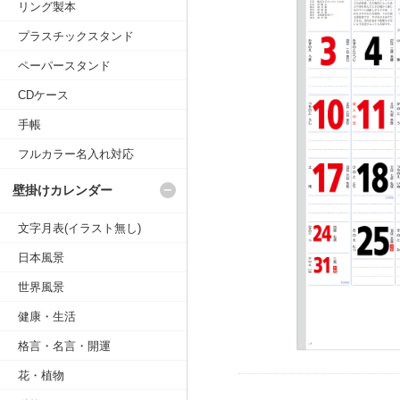
リング製本
プラスチックスタンド
ペーパースタンド
CDケース
手帳
フルカラー名入れ対応
壁掛けカレンダー
文字月表(イラスト無し)
日本風景
世界風景
健康・生活
格言・名言・開運
花・植物