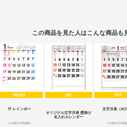
この商品を見た人はこんな商品も
NS203
JB1
YD3
ザ レインボー
文字月表（A/
オリジナル文字月表 壁掛け
名入れカレンダー
100冊注文時価格
100冊注文時価