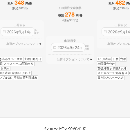
348
482
税別
円/冊
税別
円
100冊注文時価格
(税込382円)
(税込530円)
278
税別
円/冊
(税込305円)
出荷目安
出荷目安
迄に
2026
9
14
2026
9
1
年
月
日
年
月
出荷
出荷目安
出荷オプションについて
出荷オプション
迄に
2026
9
24
年
月
日
出荷
き込みスペース大
土曜日色分け
1ヶ月表示
旧暦
六曜
出荷オプションについて
曜
メモスペース:罫線有り
土曜日色分け
ケ月表示
前後月表示:前後2ヶ月
後月表示:前後3ヶ月以上
メモスペース:罫線有り
ンプルOK
早期出荷割引対象
書き込みスペース大
ショッピングガイド