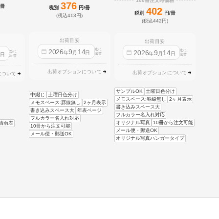
100冊注文時価格
376
/冊
税別
円/冊
402
税別
円/冊
(税込413円)
(税込442円)
出荷目安
出荷目安
迄に
2026
9
14
迄に
2026
9
14
迄に
4
年
月
日
年
月
日
日
出荷
出荷
出荷
出荷オプションについて
出荷オプションについて
について
サンプルOK
土曜日色分け
中綴じ
土曜日色分け
メモスペース:罫線無し
2ヶ月表示
メモスペース:罫線無し
2ヶ月表示
書き込みスペース大
書き込みスペース大
年表ページ
フルカラー名入れ対応
フルカラー名入れ対応
オリジナル写真
10冊から注文可能
晴雨表
10冊から注文可能
メール便・郵送OK
メール便・郵送OK
オリジナル写真ハンガータイプ