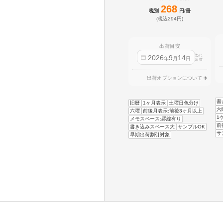
268
税別
円/冊
(税込294円)
出荷目安
迄に
2026
9
14
年
月
日
出荷
出荷オプションについて
書
旧暦
1ヶ月表示
土曜日色分け
六
六曜
前後月表示:前後3ヶ月以上
1
メモスペース:罫線有り
前
書き込みスペース大
サンプルOK
サ
早期出荷割引対象