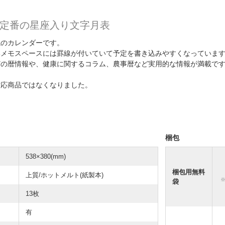
定番の星座入り文字月表
視のカレンダーです。
いメモスペースには罫線が付いていて予定を書き込みやすくなっていま
どの暦情報や、健康に関するコラム、農事暦など実用的な情報が満載で
。
対応商品ではなくなりました。
梱包
538×380(mm)
梱包用無料
上質/ホットメルト(紙製本)
袋
13枚
有