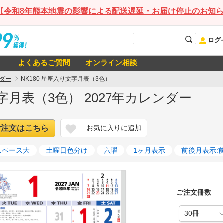
【令和8年熊本地震の影響による配送遅延・お届け停止のお知
ログ
て
よくあるご質問
オンライン相談
ダー
NK180 星座入り文字月表（3色）
文字月表（3色） 2027年カレンダー
ご注文はこちら
お気に入りに追加
スペース大
土曜日色分け
六曜
1ヶ月表示
前後月表示:
ご注文冊数