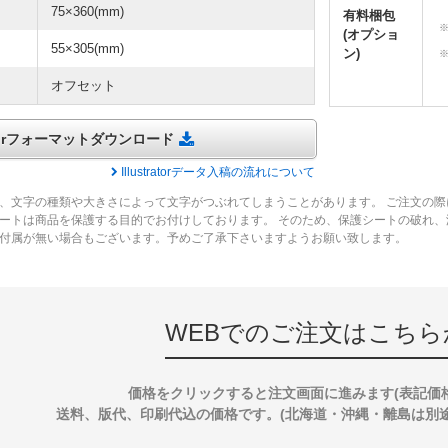
75×360(mm)
有料梱包
(オプショ
55×305(mm)
ン)
オフセット
tratorフォーマットダウンロード
Illustratorデータ入稿の流れについて
、文字の種類や大きさによって文字がつぶれてしまうことがあります。 ご注文の際
ートは商品を保護する目的でお付けしております。 そのため、保護シートの破れ
付属が無い場合もございます。予めご了承下さいますようお願い致します。
WEBでのご注文はこちら
価格をクリックすると注文画面に進みます(表記価
送料、版代、印刷代込の価格です。(北海道・沖縄・離島は別途送料