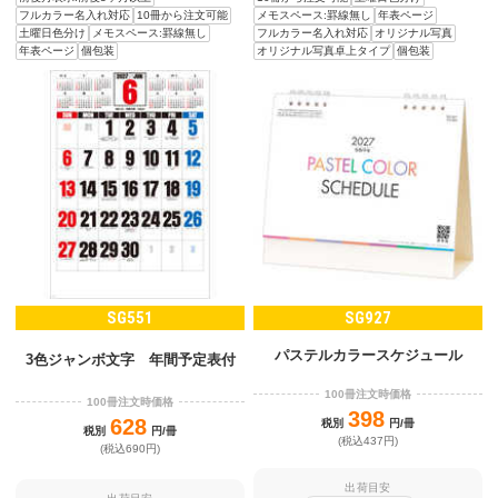
メモスペース:罫線無し
年表ページ
フルカラー名入れ対応
10冊から注文可能
フルカラー名入れ対応
オリジナル写真
土曜日色分け
メモスペース:罫線無し
オリジナル写真卓上タイプ
個包装
年表ページ
個包装
SG551
SG927
パステルカラースケジュール
3色ジャンボ文字 年間予定表付
100冊注文時価格
100冊注文時価格
398
628
税別
円/冊
税別
円/冊
(税込437円)
(税込690円)
出荷目安