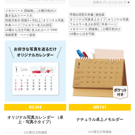
出荷オプションについて
メモスペース:罫線無し
土曜日色分け
早期出荷割引対象
個包装
書き込みスペース大
オリジナル写真卓上タイプ
オリジナル写真
前後月表示:前後3ヶ月以上
オリジナル写真
フルカラー名入れ対応
年表ページ
年表ページ
フルカラー名入れ対応
メモスペース:罫線無し
土曜日色分け
10冊から注文可能
名入れカードでPR
10冊から注文可能
表紙変更・ページ追加
NS304
MR101
オリジナル写真カレンダー （卓
ナチュラル卓上メモルダー
上・写真小タイプ）
100冊注文時価格
100冊注文時価格