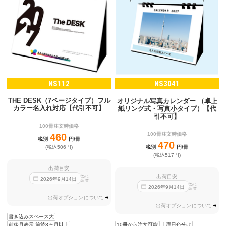
NS112
NS3041
THE DESK（7ページタイプ）フル
オリジナル写真カレンダー （卓上
カラー名入れ対応【代引不可】
紙リング式・写真小タイプ）【代
引不可】
100冊注文時価格
100冊注文時価格
460
税別
円/冊
470
税別
円/冊
(税込506円)
(税込517円)
出荷目安
出荷目安
迄に
2026
年
9
月
14
日
出荷
迄に
2026
年
9
月
14
日
出荷
出荷オプションについて
出荷オプションについて
書き込みスペース大
10冊から注文可能
土曜日色分け
前後月表示:前後3ヶ月以上