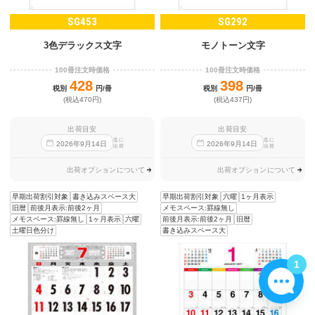
SG453
SG292
3色デラックス文字
モノトーン文字
100冊注文時価格
100冊注文時価格
428
398
税別
円/冊
税別
円/冊
(税込470円)
(税込437円)
出荷目安
出荷目安
迄に
迄に
2026
年
9
月
14
日
2026
年
9
月
14
日
出荷
出荷
出荷オプションについて
出荷オプションについて
早期出荷割引対象
書き込みスペース大
早期出荷割引対象
六曜
1ヶ月表示
旧暦
前後月表示:前後2ヶ月
メモスペース:罫線無し
メモスペース:罫線無し
1ヶ月表示
六曜
前後月表示:前後2ヶ月
旧暦
土曜日色分け
書き込みスペース大
1