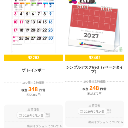
NS203
NS402
シンプルデスク/red（7ページタイ
ザ レインボー
プ）
100冊注文時価格
100冊注文時価格
248
348
税別
円/冊
税別
円/冊
(税込272円)
(税込382円)
出荷目安
出荷目安
迄に
2026
年
9
月
14
日
出荷
迄に
2026
年
9
月
14
日
出荷
出荷オプションについて
出荷オプションについて