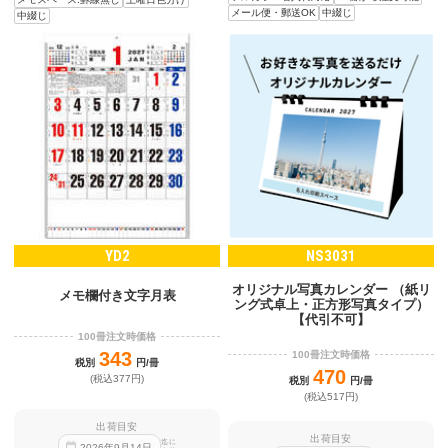
メール便・郵送OK
中綴じ
中綴じ
YD2
NS3031
オリジナル写真カレンダー （紙リ
メモ欄付き文字月表
ング式卓上・正方形写真タイプ）
【代引不可】
100冊注文時価格
343
100冊注文時価格
税別
円/冊
470
(税込377円)
税別
円/冊
(税込517円)
出荷目安
出荷目安
迄に
2026
年
9
月
14
日