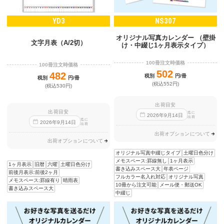
YD3
NS307
オリジナル写真カレンダー （壁掛
文字月表（A/2切）
け・中綴じ1ヶ月表示タイプ）
100冊注文時価格
100冊注文時価格
502
482
税別
円/冊
税別
円/冊
(税込552円)
(税込530円)
出荷目安
出荷目安
迄に
2026
年
9
月
14
日
出荷
迄に
2026
年
9
月
14
日
出荷
出荷オプションについて
出荷オプションについて
オリジナル写真中綴じタイプ
土曜日色分け
メモスペース:罫線無し
1ヶ月表示
1ヶ月表示
旧暦
六曜
土曜日色分け
書き込みスペース大
年表ページ
前後月表示:前後2ヶ月
フルカラー名入れ対応
オリジナル写真
メモスペース:罫線有り
晴雨表
10冊から注文可能
メール便・郵送OK
書き込みスペース大
中綴じ