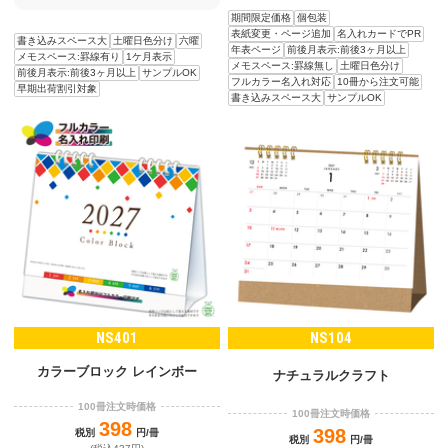
期間限定価格
個包装
表紙変更・ページ追加
名入れカードでPR
書き込みスペース大
土曜日色分け
六曜
年表ページ
前後月表示:前後3ヶ月以上
メモスペース:罫線有り
1ケ月表示
メモスペース:罫線無し
土曜日色分け
前後月表示:前後3ヶ月以上
サンプルOK
フルカラー名入れ対応
10冊から注文可能
早期出荷割引対象
書き込みスペース大
サンプルOK
NS401
NS104
カラーブロック レインボー
ナチュラルクラフト
100冊注文時価格
100冊注文時価格
398
398
税別
円/冊
税別
円/冊