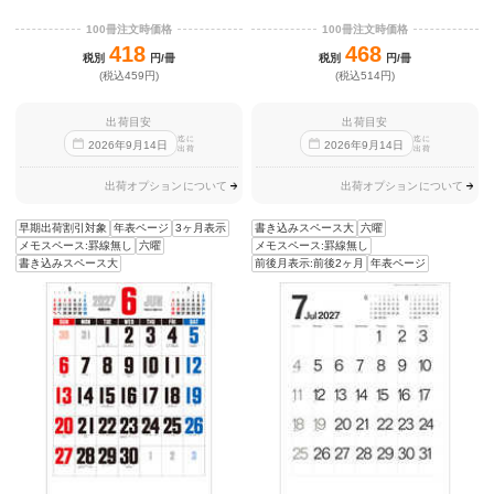
100冊注文時価格
100冊注文時価格
418
468
税別
円/冊
税別
円/冊
(税込459円)
(税込514円)
出荷目安
出荷目安
迄に
迄に
2026
年
9
月
14
日
2026
年
9
月
14
日
出荷
出荷
出荷オプションについて
出荷オプションについて
早期出荷割引対象
年表ページ
3ヶ月表示
書き込みスペース大
六曜
メモスペース:罫線無し
六曜
メモスペース:罫線無し
書き込みスペース大
前後月表示:前後2ヶ月
年表ページ