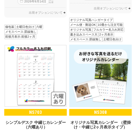
2026
年
9
月
14
日
出荷
出荷オプションについて
出荷オプションについて
オリジナル写真ハンガータイプ
メール便・郵送OK
10冊から注文可能
個包装
土曜日色分け
六曜
オリジナル写真
フルカラー名入れ対応
メモスペース:罫線無し
書き込みスペース大
2ヶ月表示
前後月表示:前後2ヶ月
メモスペース:罫線無し
土曜日色分け
NS703
NS308
シンプルデスク 中綴じカレンダー
オリジナル写真カレンダー （壁掛
（六曜あり）
け・中綴じ2ヶ月表示タイプ）