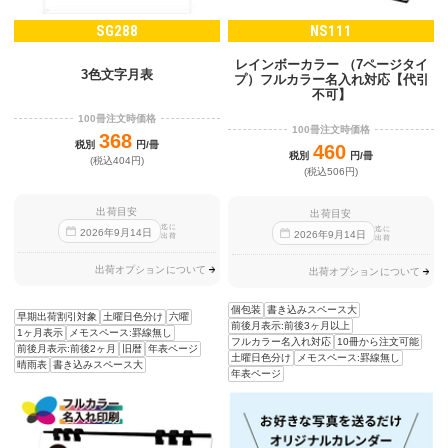
SG288
NS111
レインボーカラー （7ページタイ
3色文字月表
プ）フルカラー名入れ対応【代引
不可】
100冊注文時価格
100冊注文時価格
368
税別
円/冊
460
税別
円/冊
(税込404円)
(税込506円)
出荷目安
出荷目安
迄に
迄に
2026
年
9
月
14
日
2026
年
9
月
14
日
出荷
出荷
出荷オプションについて
出荷オプションについて
個包装
書き込みスペース大
早期出荷割引対象
土曜日色分け
六曜
前後月表示:前後3ヶ月以上
1ヶ月表示
メモスペース:罫線無し
フルカラー名入れ対応
10冊から注文可能
前後月表示:前後2ヶ月
旧暦
年表ページ
土曜日色分け
メモスペース:罫線無し
晴雨表
書き込みスペース大
年表ページ