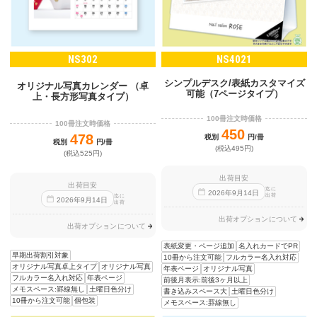
NS302
NS4021
シンプルデスク/表紙カスタマイズ
オリジナル写真カレンダー （卓
可能（7ページタイプ）
上・長方形写真タイプ）
100冊注文時価格
100冊注文時価格
450
478
税別
円/冊
税別
円/冊
(税込495円)
(税込525円)
出荷目安
出荷目安
迄に
2026
年
9
月
14
日
出荷
迄に
2026
年
9
月
14
日
出荷
出荷オプションについて
出荷オプションについて
表紙変更・ページ追加
名入れカードでPR
早期出荷割引対象
10冊から注文可能
フルカラー名入れ対応
オリジナル写真卓上タイプ
オリジナル写真
年表ページ
オリジナル写真
フルカラー名入れ対応
年表ページ
前後月表示:前後3ヶ月以上
メモスペース:罫線無し
土曜日色分け
書き込みスペース大
土曜日色分け
10冊から注文可能
個包装
メモスペース:罫線無し