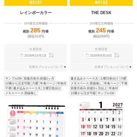
NS101
NS102
レインボーカラー
THE DESK
100冊注文時価格
100冊注文時価格
285
245
税別
円/冊
税別
円/冊
(税込313円)
(税込269円)
出荷目安
出荷目安
迄に
迄に
2026
年
10
月
1
日
2026
年
9
月
14
日
出荷
出荷
出荷オプションについて
出荷オプションについて
サンプルOK
前後月表示:前後2ヶ月
書き込みスペース大
土曜日色分け
六曜
10冊から注文可能
六曜
年表ページ
年表付
メモスペース:罫線無し
年表ページ
干潮
干潮
書き込みスペース大
土曜日色分け
前後月表示:前後3ヶ月以上
年表付
メモスペース:罫線無し
10冊から注文可能
サンプルOK