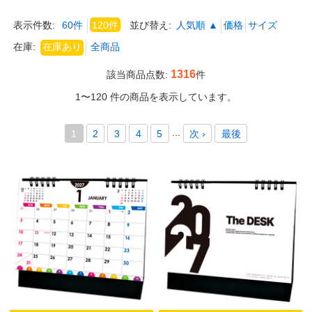
表示件数:
60件
120件
並び替え:
人気順 ▲
価格
サイズ
在庫:
1316
該当商品点数:
件
1〜120 件の商品を表示しています。
...
1
2
3
4
5
次 ›
最後