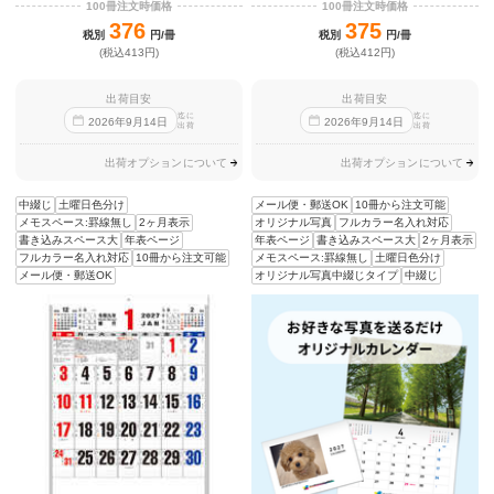
100冊注文時価格
100冊注文時価格
376
375
税別
円/冊
税別
円/冊
(税込413円)
(税込412円)
出荷目安
出荷目安
迄に
迄に
2026
年
9
月
14
日
2026
年
9
月
14
日
出荷
出荷
出荷オプションについて
出荷オプションについて
中綴じ
土曜日色分け
メール便・郵送OK
10冊から注文可能
メモスペース:罫線無し
2ヶ月表示
オリジナル写真
フルカラー名入れ対応
書き込みスペース大
年表ページ
年表ページ
書き込みスペース大
2ヶ月表示
フルカラー名入れ対応
10冊から注文可能
メモスペース:罫線無し
土曜日色分け
メール便・郵送OK
オリジナル写真中綴じタイプ
中綴じ