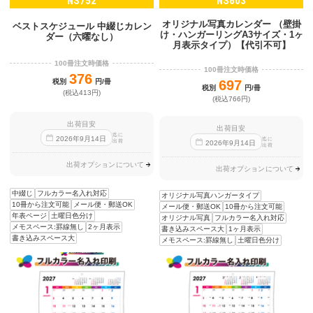
NS752
NS603
オリジナル写真カレンダー （壁掛
ベストスケジュール 中綴じカレン
け・ハンガーリングA3サイズ・1ヶ
ダー（六曜なし）
月表示タイプ）【代引不可】
100冊注文時価格
100冊注文時価格
376
税別
円/冊
697
税別
円/冊
(税込413円)
(税込766円)
出荷目安
出荷目安
迄に
2026
年
9
月
14
日
迄に
出荷
2026
年
9
月
14
日
出荷
出荷オプションについて
出荷オプションについて
中綴じ
フルカラー名入れ対応
オリジナル写真ハンガータイプ
10冊から注文可能
メール便・郵送OK
メール便・郵送OK
10冊から注文可能
年表ページ
土曜日色分け
オリジナル写真
フルカラー名入れ対応
メモスペース:罫線無し
2ヶ月表示
書き込みスペース大
1ヶ月表示
書き込みスペース大
メモスペース:罫線無し
土曜日色分け