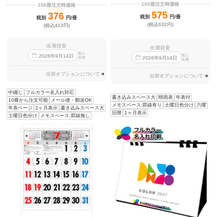
100冊注文時価格
100冊注文時価格
575
376
税別
円/冊
税別
円/冊
(税込632円)
(税込413円)
出荷目安
出荷目安
迄に
迄に
2026
年
9
月
14
日
2026
年
9
月
14
日
出荷
出荷
出荷オプションについて
出荷オプションについて
中綴じ
フルカラー名入れ対応
書き込みスペース大
晴雨表
年表付
10冊から注文可能
メール便・郵送OK
メモスペース:罫線有り
土曜日色分け
六曜
年表ページ
2ヶ月表示
書き込みスペース大
旧暦
1ヶ月表示
土曜日色分け
メモスペース:罫線無し