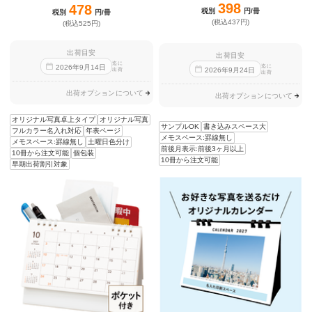
398
478
税別
円/冊
税別
円/冊
(税込437円)
(税込525円)
出荷目安
出荷目安
迄に
迄に
2026
年
9
月
14
日
2026
年
9
月
24
日
出荷
出荷
出荷オプションについて
出荷オプションについて
オリジナル写真卓上タイプ
オリジナル写真
サンプルOK
書き込みスペース大
フルカラー名入れ対応
年表ページ
メモスペース:罫線無し
メモスペース:罫線無し
土曜日色分け
前後月表示:前後3ヶ月以上
10冊から注文可能
個包装
10冊から注文可能
早期出荷割引対象