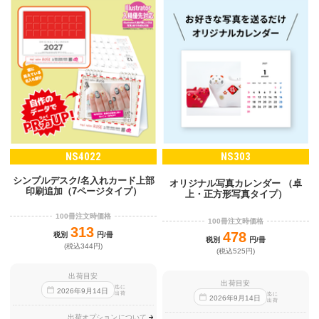
NS4022
NS303
シンプルデスク/名入れカード上部
オリジナル写真カレンダー （卓
印刷追加（7ページタイプ）
上・正方形写真タイプ）
100冊注文時価格
100冊注文時価格
313
478
税別
円/冊
税別
円/冊
(税込344円)
(税込525円)
出荷目安
出荷目安
迄に
2026
年
9
月
14
日
出荷
迄に
2026
年
9
月
14
日
出荷
出荷オプションについて