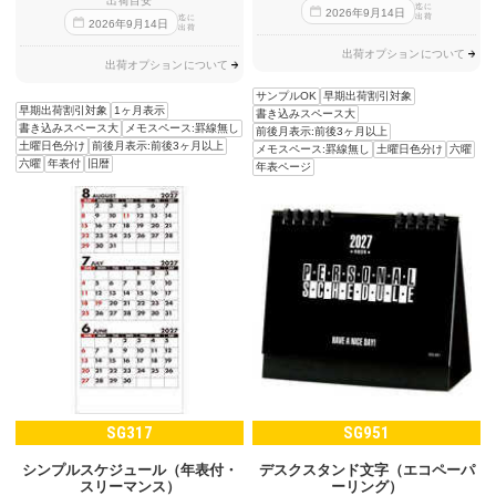
出荷目安
迄に
2026
年
9
月
14
日
出荷
迄に
2026
年
9
月
14
日
出荷
出荷オプションについて
出荷オプションについて
サンプルOK
早期出荷割引対象
早期出荷割引対象
1ヶ月表示
書き込みスペース大
書き込みスペース大
メモスペース:罫線無し
前後月表示:前後3ヶ月以上
土曜日色分け
前後月表示:前後3ヶ月以上
メモスペース:罫線無し
土曜日色分け
六曜
六曜
年表付
旧暦
年表ページ
SG317
SG951
シンプルスケジュール（年表付・
デスクスタンド文字（エコペーパ
スリーマンス）
ーリング）