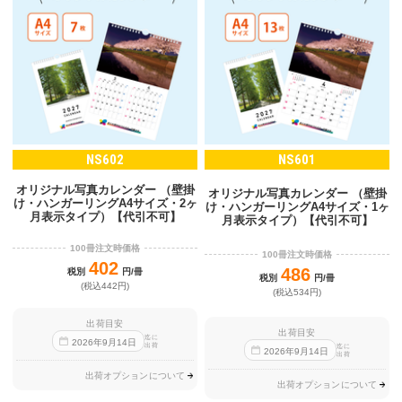
NS602
NS601
オリジナル写真カレンダー （壁掛
オリジナル写真カレンダー （壁掛
け・ハンガーリングA4サイズ・2ヶ
け・ハンガーリングA4サイズ・1ヶ
月表示タイプ）【代引不可】
月表示タイプ）【代引不可】
100冊注文時価格
100冊注文時価格
402
486
税別
円/冊
税別
円/冊
(税込442円)
(税込534円)
出荷目安
出荷目安
迄に
2026
年
9
月
14
日
出荷
迄に
2026
年
9
月
14
日
出荷
出荷オプションについて
出荷オプションについて