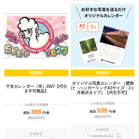
KG800
NS604
オリジナル写真カレンダー （壁掛
干支カレンダー（羊）2027【代引
け・ハンガーリングA3サイズ・2ヶ
き不可商品】
月表示タイプ）【代引不可】
100冊注文時価格
100冊注文時価格
539
368
税別
円/冊
税別
円/冊
(税込592円)
(税込404円)
出荷目安
出荷目安
迄に
2026
年
9
月
14
日
出荷
迄に