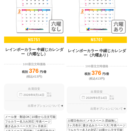
NS751
NS701
レインボーカラー 中綴じカレンダ
レインボーカラー 中綴じカレンダ
ー（六曜なし）
ー（六曜あり）
100冊注文時価格
100冊注文時価格
376
376
税別
円/冊
税別
円/冊
(税込413円)
(税込413円)
出荷目安
出荷目安
迄に
2026
年
9
月
14
日
出荷
迄に
2026
年
9
月
14
日
出荷
出荷オプションについて
出荷オプションについて
メール便・郵送OK
10冊から注文可能
土曜日色分け
メモスペース:罫線無し
フルカラー名入れ対応
年表ページ
2ヶ月表示
書き込みスペース大
年表ページ
書き込みスペース大
2ヶ月表示
フルカラー名入れ対応
10冊から注文可能
メモスペース:罫線無し
土曜日色分け