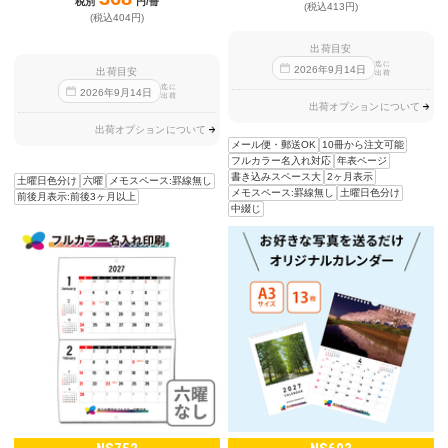
税別
円/冊
(税込413円)
(税込404円)
出荷目安
迄に
2026
年
9
月
14
日
出荷目安
出荷
迄に
2026
年
9
月
14
日
出荷
出荷オプションについて
出荷オプションについて
メール便・郵送OK
10冊から注文可能
フルカラー名入れ対応
年表ページ
書き込みスペース大
2ヶ月表示
土曜日色分け
六曜
メモスペース:罫線無し
メモスペース:罫線無し
土曜日色分け
前後月表示:前後3ヶ月以上
中綴じ