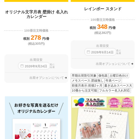
レインボー スタンド
オリジナル文字月表 壁掛け 名入れ
カレンダー
100冊注文時価格
348
税別
円/冊
100冊注文時価格
(税込382円)
278
税別
円/冊
(税込305円)
出荷目安
迄に
2026
年
9
月
14
日
出荷
出荷目安
出荷オプションについて
迄に
2026
年
9
月
24
日
出荷
早期出荷割引対象
個包装
土曜日色分け
出荷オプションについて
メモスペース:罫線無し
年表ページ
前後月表示:前後2ヶ月
書き込みスペース大
10冊から注文可能
フルカラー名入れ対応