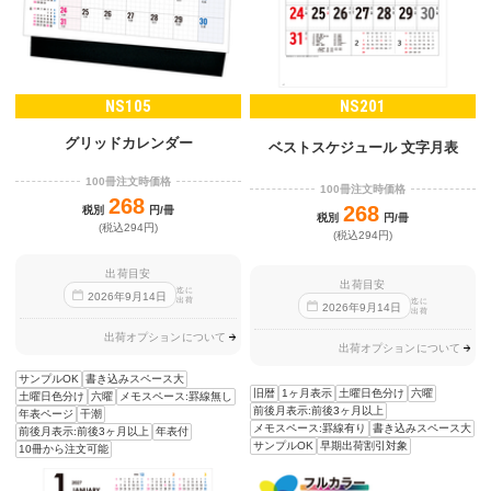
NS105
NS201
グリッドカレンダー
ベストスケジュール 文字月表
100冊注文時価格
100冊注文時価格
268
268
税別
円/冊
税別
円/冊
(税込294円)
(税込294円)
出荷目安
出荷目安
迄に
2026
年
9
月
14
日
出荷
迄に
2026
年
9
月
14
日
出荷
出荷オプションについて
出荷オプションについて
サンプルOK
書き込みスペース大
旧暦
1ヶ月表示
土曜日色分け
六曜
土曜日色分け
六曜
メモスペース:罫線無し
前後月表示:前後3ヶ月以上
年表ページ
干潮
メモスペース:罫線有り
書き込みスペース大
前後月表示:前後3ヶ月以上
年表付
サンプルOK
早期出荷割引対象
10冊から注文可能