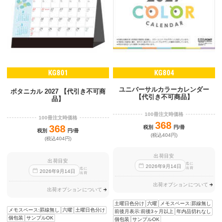
KG801
KG804
ユニバーサルカラーカレンダー
ボタニカル 2027 【代引き不可商
【代引き不可商品】
品】
100冊注文時価格
100冊注文時価格
368
368
税別
円/冊
税別
円/冊
(税込404円)
(税込404円)
出荷目安
出荷目安
迄に
2026
年
9
月
14
日
出荷
迄に
2026
年
9
月
14
日
出荷
出荷オプションについて
出荷オプションについて
土曜日色分け
六曜
メモスペース:罫線無し
メモスペース:罫線無し
六曜
土曜日色分け
前後月表示:前後3ヶ月以上
年内品切れなし
個包装
サンプルOK
個包装
サンプルOK