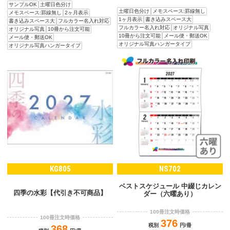
サンプルOK
土曜日色分け
土曜日色分け
メモスペース:罫線無し
メモスペース:罫線無し
2ヶ月表示
1ヶ月表示
書き込みスペース大
書き込みスペース大
フルカラー名入れ対応
フルカラー名入れ対応
オリジナル写真
オリジナル写真
10冊から注文可能
10冊から注文可能
メール便・郵送OK
メール便・郵送OK
オリジナル写真ハンガータイプ
オリジナル写真ハンガータイプ
KG805
NS702
ベストスケジュール 中綴じカレン
四季の水彩【代引き不可商品】
ダー（六曜あり）
100冊注文時価格
100冊注文時価格
376
税別
円/冊
368