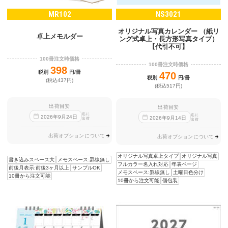
MR102
NS3021
オリジナル写真カレンダー （紙リ
卓上メモルダー
ング式卓上・長方形写真タイプ）
【代引不可】
100冊注文時価格
100冊注文時価格
398
税別
円/冊
470
税別
円/冊
(税込437円)
(税込517円)
出荷目安
出荷目安
迄に
迄に
2026
年
9
月
24
日
2026
年
9
月
14
日
出荷
出荷
出荷オプションについて
出荷オプションについて
オリジナル写真卓上タイプ
オリジナル写真
書き込みスペース大
メモスペース:罫線無し
フルカラー名入れ対応
年表ページ
前後月表示:前後3ヶ月以上
サンプルOK
メモスペース:罫線無し
土曜日色分け
10冊から注文可能
10冊から注文可能
個包装