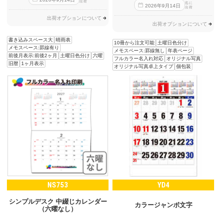
出荷
迄に
2026
年
9
月
14
日
出荷
出荷オプションについて
出荷オプションについて
書き込みスペース大
晴雨表
10冊から注文可能
土曜日色分け
メモスペース:罫線有り
メモスペース:罫線無し
年表ページ
前後月表示:前後2ヶ月
土曜日色分け
六曜
フルカラー名入れ対応
オリジナル写真
旧暦
1ヶ月表示
オリジナル写真卓上タイプ
個包装
NS753
YD4
シンプルデスク 中綴じカレンダー
カラージャンボ文字
（六曜なし）