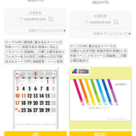
(税込437円)
(税込437円)
出荷目安
出荷目安
迄に
2026
年
9
月
14
日
出荷
迄に
2026
年
9
月
14
日
出荷
出荷オプションについて
出荷オプションについて
サンプルOK
個包装
書き込みスペース大
サンプルOK
書き込みスペース大
年表ページ
前後月表示:前後3ヶ月以上
10冊から注文可能
前後月表示:前後2ヶ月
メモスペース:罫線無し
六曜
土曜日色分け
年表ページ
メモスペース:罫線無し
六曜
フルカラー名入れ対応
10冊から注文可能
土曜日色分け
名入れカードでPR
表紙変更・ページ追加
JB1
NS301