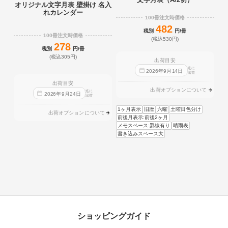
オリジナル文字月表 壁掛け 名入
れカレンダー
100冊注文時価格
482
税別
円/冊
100冊注文時価格
(税込530円)
278
税別
円/冊
(税込305円)
出荷目安
迄に
2026
年
9
月
14
日
出荷
出荷目安
出荷オプションについて
迄に
2026
年
9
月
24
日
出荷
1ヶ月表示
旧暦
六曜
土曜日色分け
出荷オプションについて
前後月表示:前後2ヶ月
メモスペース:罫線有り
晴雨表
書き込みスペース大
ショッピングガイド