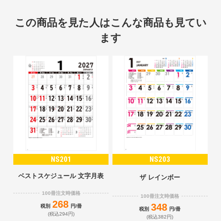
この商品を見た人はこんな商品も見てい
ます
NS201
NS203
ベストスケジュール 文字月表
ザ レインボー
100冊注文時価格
100冊注文時価格
268
348
税別
円/冊
税別
円/冊
(税込294円)
(税込382円)