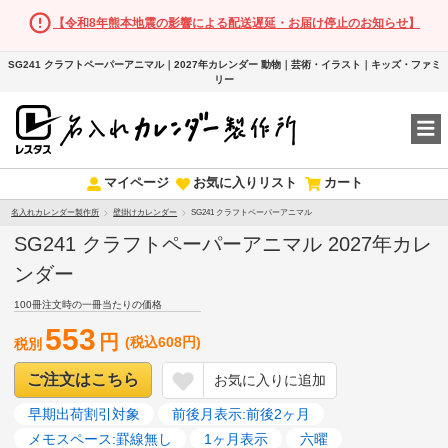
【令和8年熊本地震の影響による配送遅延・お届け停止のお知らせ】
SG241 クラフトペーパーアニマル｜2027年カレンダー 動物｜芸術・イラスト｜キッズ・ファミ
リー
マイページ
お気に入りリスト
カート
名入れカレンダー製作所
壁掛けカレンダー
SG241 クラフトペーパーアニマル
SG241 クラフトペーパーアニマル 2027年カレ
ンダー
100冊注文時の一冊当たりの価格
553
円
(税込608円)
税別
ご注文はこちら
お気に入りに追加
早期出荷割引対象
前後月表示:前後2ヶ月
メモスペース:罫線無し
1ヶ月表示
六曜