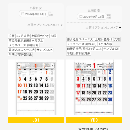
出荷目安
出荷目安
迄に
2026
年
9
月
14
日
出荷
迄に
2026
年
9
月
14
日
出荷
出荷オプションについて
出荷オプションについて
旧暦
1ヶ月表示
土曜日色分け
六曜
書き込みスペース大
土曜日色分け
六曜
前後月表示:前後3ヶ月以上
メモスペース:罫線有り
1ケ月表示
メモスペース:罫線有り
前後月表示:前後3ヶ月以上
サンプルOK
書き込みスペース大
サンプルOK
早期出荷割引対象
早期出荷割引対象
JB1
YD3
文字月表（A/2切）