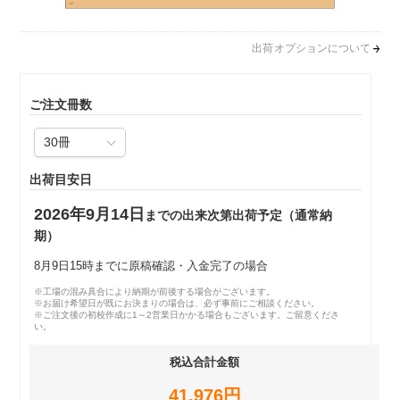
出荷オプションについて
ご注文冊数
出荷目安日
2026年9月14日
までの出来次第出荷予定（通常納
期）
8月9日15時までに原稿確認・入金完了の場合
※工場の混み具合により納期が前後する場合がございます。
※お届け希望日が既にお決まりの場合は、必ず事前にご相談ください。
※ご注文後の初校作成に1～2営業日かかる場合もございます。ご留意くださ
い。
税込合計金額
41,976円