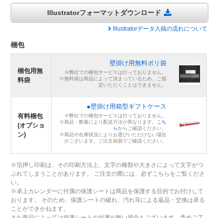
Illustratorフォーマットダウンロード
Illustratorデータ入稿の流れについて
梱包
壁掛け用無料ポリ袋
梱包用無
※弊社での梱包サービスは行っておりません。
※無料袋は商品によって決まっているため、ご指
料袋
定いただくことはできません。
●壁掛け用箱型ギフトケース
有料梱包
※弊社での梱包サービスは行っておりません。
※商品・数量により配送方法が異なります。
こち
(オプショ
ら
からご確認ください。
ン)
※商品や在庫状況によりお選びいただけない場合
がございます。ご注文画面でご確認ください。
※箔押し印刷は、その印刷方法上、文字の種類や大きさによって文字がつ
ぶれてしまうことがあります。 ご注文の際には、必ずこちらをご覧くださ
い。
※卓上カレンダーに付属の保護シートは商品を保護する目的でお付けして
おります。 そのため、保護シートの破れ、汚れ等による返品・交換は承る
ことができかねます。
また商品によっては保護シートの付属が無い場合もございます。予めご了