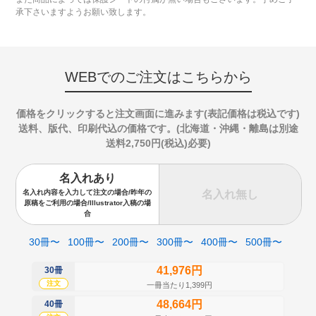
承下さいますようお願い致します。
WEBでのご注文はこちらから
価格をクリックすると注文画面に進みます(表記価格は税込です)
送料、版代、印刷代込の価格です。(北海道・沖縄・離島は別途
送料2,750円(税込)必要)
名入れあり
名入れ無し
名入れ内容を入力して注文の場合/昨年の
原稿をご利用の場合/Illustrator入稿の場
合
30冊〜
100冊〜
200冊〜
300冊〜
400冊〜
500冊〜
41,976円
30冊
50
注文
注
一冊当たり1,399円
48,664円
40冊
60