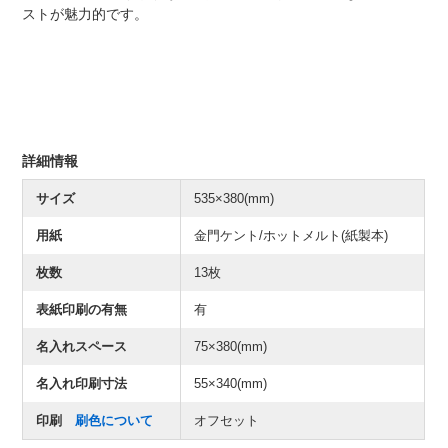
ストが魅力的です。
詳細情報
サイズ
535×380(mm)
用紙
金門ケント/ホットメルト(紙製本)
枚数
13枚
表紙印刷の有無
有
名入れスペース
75×380(mm)
名入れ印刷寸法
55×340(mm)
印刷
刷色について
オフセット