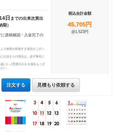
税込合計金額
14日
までの出来次第出
45,705円
納期）
@1,523円
までに原稿確認・入金完了の
により納期が前後する場合がござい
既にお決まりの場合は、必ず事前に
成に1～2営業日かかる場合もござ
ださい。
注文する
見積もり依頼する