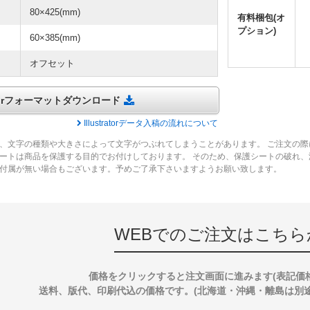
80×425(mm)
有料梱包(オ
プション)
60×385(mm)
オフセット
tratorフォーマットダウンロード
Illustratorデータ入稿の流れについて
、文字の種類や大きさによって文字がつぶれてしまうことがあります。 ご注文の際
ートは商品を保護する目的でお付けしております。 そのため、保護シートの破れ
付属が無い場合もございます。予めご了承下さいますようお願い致します。
WEBでのご注文はこちら
価格をクリックすると注文画面に進みます(表記価
送料、版代、印刷代込の価格です。(北海道・沖縄・離島は別途送料