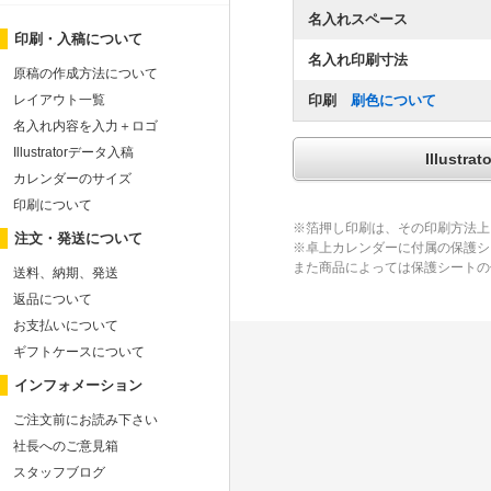
名入れスペース
印刷・入稿について
名入れ印刷寸法
原稿の作成方法について
レイアウト一覧
印刷
刷色について
名入れ内容を入力＋ロゴ
Illustratorデータ入稿
Illus
カレンダーのサイズ
印刷について
※箔押し印刷は、その印刷方法上
注文・発送について
※卓上カレンダーに付属の保護シ
また商品によっては保護シートの
送料、納期、発送
返品について
お支払いについて
ギフトケースについて
インフォメーション
ご注文前にお読み下さい
社長へのご意見箱
スタッフブログ