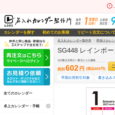
カレンダーを探す
初めてのお客様
リピート注文につい
名入れカレンダー製作所
壁掛けカレン
SG448 レインボ
100冊注文時の一冊当たりの価格
602
円
(税込662円)
税別
早期出荷割引対象
書き込み
全てのカレンダー
卓上カレンダー・手帳