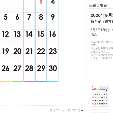
出荷目安日
2026年9月
荷予定（通常
8月8日15時
場合
※工場の混み具合
ます。
※お届け希望日が
ご相談ください。
※ご注文後の初校作
います。ご留意く
出荷オプションについて