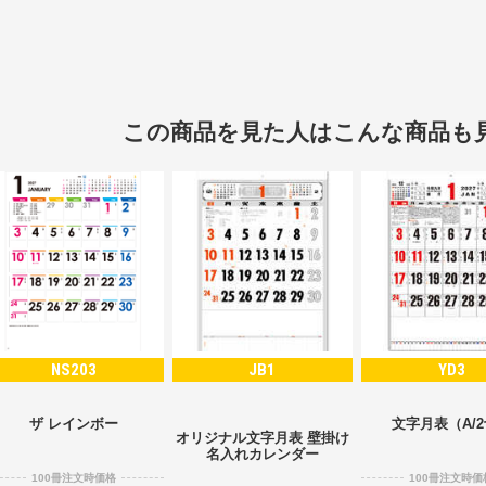
この商品を見た人はこんな商品も
NS203
JB1
YD3
ザ レインボー
文字月表（A/
オリジナル文字月表 壁掛け
名入れカレンダー
100冊注文時価格
100冊注文時価