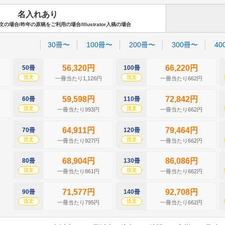
名入れあり
場合/昨年の原稿をご利用の場合/Illustrator入稿の場合
30冊〜
100冊〜
200冊〜
300冊〜
40
56,320円
66,220円
50冊
100冊
注文
注文
一冊当たり1,126円
一冊当たり662円
59,598円
72,842円
60冊
110冊
注文
注文
一冊当たり993円
一冊当たり662円
64,911円
79,464円
70冊
120冊
注文
注文
一冊当たり927円
一冊当たり662円
68,904円
86,086円
80冊
130冊
注文
注文
一冊当たり861円
一冊当たり662円
71,577円
92,708円
90冊
140冊
注文
注文
一冊当たり795円
一冊当たり662円