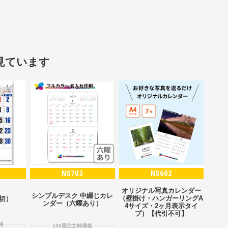
見ています
NS703
NS602
オリジナル写真カレンダー
シンプルデスク 中綴じカレ
（壁掛け・ハンガーリングA
2切）
ンダー（六曜あり）
4サイズ・2ヶ月表示タイ
プ）【代引不可】
格
100冊注文時価格