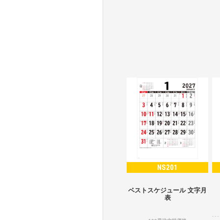
NS201
ベストスケジュール 文字月
表