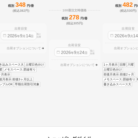
348
482
税別
円/冊
税別
円
100冊注文時価格
(税込382円)
(税込530円)
278
税別
円/冊
(税込305円)
出荷目安
出荷目安
迄に
2026
9
14
2026
9
1
年
月
日
年
月
出荷
出荷目安
出荷オプションについて
出荷オプション
迄に
2026
9
24
年
月
日
出荷
き込みスペース大
土曜日色分け
1ヶ月表示
旧暦
六曜
出荷オプションについて
曜
メモスペース:罫線有り
土曜日色分け
ケ月表示
前後月表示:前後2ヶ月
後月表示:前後3ヶ月以上
メモスペース:罫線有り
ンプルOK
早期出荷割引対象
書き込みスペース大