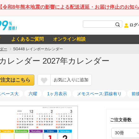
【令和8年熊本地震の影響による配送遅延・お届け停止のお知
ログ
て
よくあるご質問
オンライン相談
ダー
SG448 レインボーカレンダー
ーカレンダー 2027年カレンダー
ご注文はこちら
お気に入りに追加
スペース大
六曜
1ヶ月表示
メモスペース:罫線有り
前
ご注文冊数