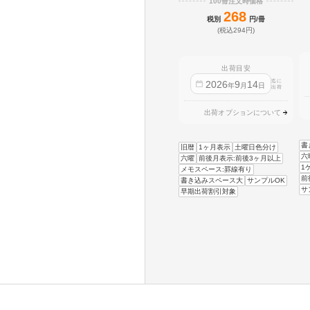
100冊注文時価格
268
税別
円/冊
(税込294円)
出荷目安
迄に
2026
9
14
年
月
日
出荷
出荷オプションについて
書
旧暦
1ヶ月表示
土曜日色分け
六
六曜
前後月表示:前後3ヶ月以上
1
メモスペース:罫線有り
前
書き込みスペース大
サンプルOK
サ
早期出荷割引対象