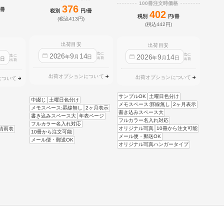
100冊注文時価格
376
/冊
税別
円/冊
402
税別
円/冊
(税込413円)
(税込442円)
出荷目安
出荷目安
迄に
2026
9
14
迄に
2026
9
14
迄に
4
年
月
日
年
月
日
日
出荷
出荷
出荷
出荷オプションについて
出荷オプションについて
について
サンプルOK
土曜日色分け
中綴じ
土曜日色分け
メモスペース:罫線無し
2ヶ月表示
メモスペース:罫線無し
2ヶ月表示
書き込みスペース大
書き込みスペース大
年表ページ
フルカラー名入れ対応
フルカラー名入れ対応
オリジナル写真
10冊から注文可能
晴雨表
10冊から注文可能
メール便・郵送OK
メール便・郵送OK
オリジナル写真ハンガータイプ