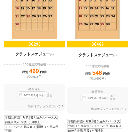
SG296
SG469
クラフトスケジュール
クラフトスケジュール
100冊注文時価格
100冊注文時価格
469
546
税別
円/冊
税別
円/冊
(税込515円)
(税込600円)
出荷目安
出荷目安
迄に
2026
年
9
月
14
日
出荷
迄に
2026
年
9
月
14
日
出荷
出荷オプションについて
出荷オプションについて
早期出荷割引対象
書き込みスペース大
早期出荷割引対象
書き込みスペース大
前後月表示:前後3ヶ月以上
六曜
1ヶ月表示
メモスペース:罫線有り
メモスペース:罫線有り
旧暦
1ヶ月表示
前後月表示:前後3ヶ月以上
六曜