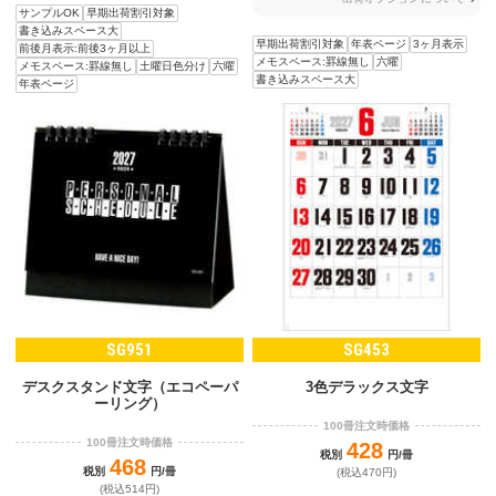
サンプルOK
早期出荷割引対象
書き込みスペース大
早期出荷割引対象
年表ページ
3ヶ月表示
前後月表示:前後3ヶ月以上
メモスペース:罫線無し
六曜
メモスペース:罫線無し
土曜日色分け
六曜
書き込みスペース大
年表ページ
SG951
SG453
3色デラックス文字
デスクスタンド文字（エコペーパ
ーリング）
100冊注文時価格
100冊注文時価格
428
税別
円/冊
468
税別
円/冊
(税込470円)
(税込514円)