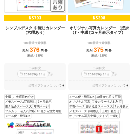
NS703
NS308
シンプルデスク 中綴じカレンダー
オリジナル写真カレンダー （壁掛
（六曜あり）
け・中綴じ2ヶ月表示タイプ）
100冊注文時価格
100冊注文時価格
376
375
税別
円/冊
税別
円/冊
(税込413円)
(税込412円)
出荷目安
出荷目安
迄に
迄に
2026
年
9
月
14
日
2026
年
9
月
14
日
出荷
出荷
出荷オプションについて
出荷オプションについて
中綴じ
土曜日色分け
メール便・郵送OK
10冊から注文可能
メモスペース:罫線無し
2ヶ月表示
オリジナル写真
フルカラー名入れ対応
書き込みスペース大
年表ページ
年表ページ
書き込みスペース大
2ヶ月表示
フルカラー名入れ対応
10冊から注文可能
メモスペース:罫線無し
土曜日色分け
メール便・郵送OK
オリジナル写真中綴じタイプ
中綴じ