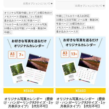
出荷オプションについて
出荷オプションについて
オリジナル写真中綴じタイプ
土曜日色分け
中綴じ
フルカラー名入れ対応
メモスペース:罫線無し
1ヶ月表示
10冊から注文可能
メール便・郵送OK
書き込みスペース大
年表ページ
年表ページ
土曜日色分け
フルカラー名入れ対応
オリジナル写真
メモスペース:罫線無し
2ヶ月表示
10冊から注文可能
メール便・郵送OK
書き込みスペース大
中綴じ
NS604
NS603
オリジナル写真カレンダー （壁掛
オリジナル写真カレンダー （壁掛
け・ハンガーリングA3サイズ・2ヶ
け・ハンガーリングA3サイズ・1ヶ
月表示タイプ）【代引不可】
月表示タイプ）【代引不可】