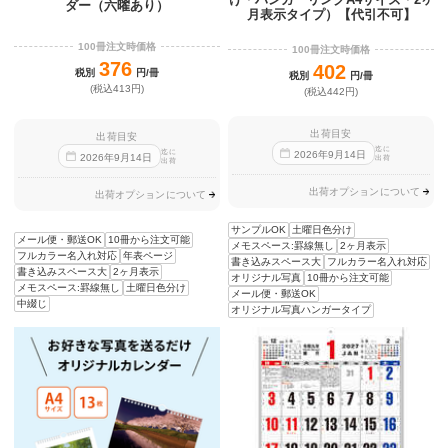
ダー（六曜あり）
月表示タイプ）【代引不可】
100冊注文時価格
100冊注文時価格
376
402
税別
円/冊
税別
円/冊
(税込413円)
(税込442円)
出荷目安
出荷目安
迄に
迄に
2026
年
9
月
14
日
2026
年
9
月
14
日
出荷
出荷
出荷オプションについて
出荷オプションについて
サンプルOK
土曜日色分け
メール便・郵送OK
10冊から注文可能
メモスペース:罫線無し
2ヶ月表示
フルカラー名入れ対応
年表ページ
書き込みスペース大
フルカラー名入れ対応
書き込みスペース大
2ヶ月表示
オリジナル写真
10冊から注文可能
メモスペース:罫線無し
土曜日色分け
メール便・郵送OK
中綴じ
オリジナル写真ハンガータイプ