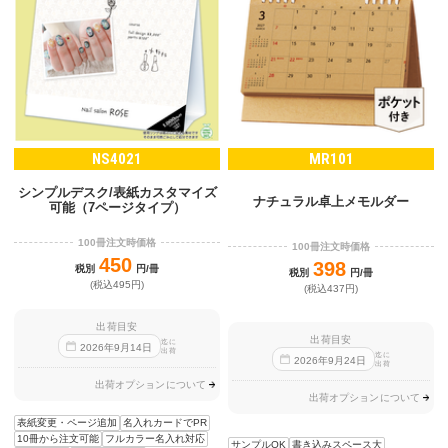
NS4021
MR101
シンプルデスク/表紙カスタマイズ
ナチュラル卓上メモルダー
可能（7ページタイプ）
100冊注文時価格
100冊注文時価格
450
398
税別
円/冊
税別
円/冊
(税込495円)
(税込437円)
出荷目安
出荷目安
迄に
2026
年
9
月
14
日
出荷
迄に
2026
年
9
月
24
日
出荷
出荷オプションについて
出荷オプションについて
表紙変更・ページ追加
名入れカードでPR
10冊から注文可能
フルカラー名入れ対応
サンプルOK
書き込みスペース大