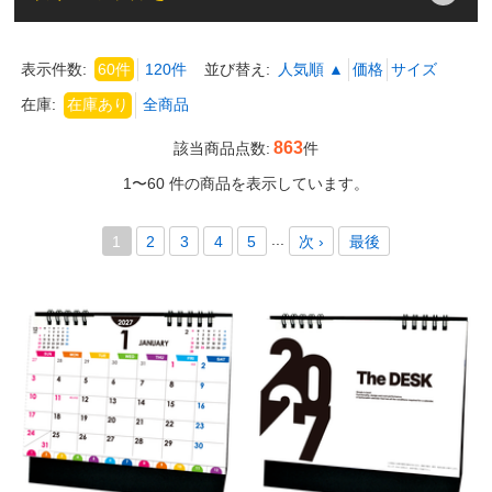
表示件数:
60件
120件
並び替え:
人気順 ▲
価格
サイズ
在庫:
863
該当商品点数:
件
1〜60 件の商品を表示しています。
...
1
2
3
4
5
次 ›
最後