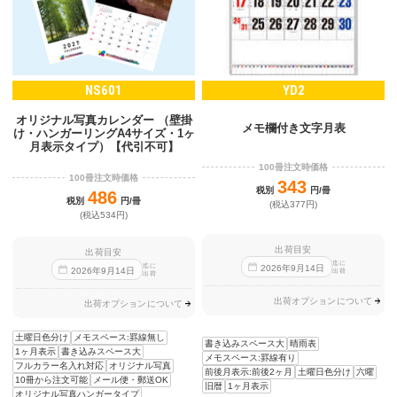
NS601
YD2
オリジナル写真カレンダー （壁掛
メモ欄付き文字月表
け・ハンガーリングA4サイズ・1ヶ
月表示タイプ）【代引不可】
100冊注文時価格
100冊注文時価格
343
税別
円/冊
486
税別
円/冊
(税込377円)
(税込534円)
出荷目安
出荷目安
迄に
迄に
2026
年
9
月
14
日
2026
年
9
月
14
日
出荷
出荷
出荷オプションについて
出荷オプションについて
土曜日色分け
メモスペース:罫線無し
書き込みスペース大
晴雨表
1ヶ月表示
書き込みスペース大
メモスペース:罫線有り
フルカラー名入れ対応
オリジナル写真
前後月表示:前後2ヶ月
土曜日色分け
六曜
10冊から注文可能
メール便・郵送OK
旧暦
1ヶ月表示
オリジナル写真ハンガータイプ