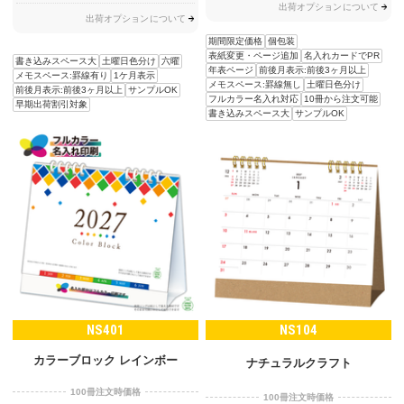
出荷オプションについて
出荷オプションについて
期間限定価格
個包装
表紙変更・ページ追加
名入れカードでPR
書き込みスペース大
土曜日色分け
六曜
年表ページ
前後月表示:前後3ヶ月以上
メモスペース:罫線有り
1ケ月表示
メモスペース:罫線無し
土曜日色分け
前後月表示:前後3ヶ月以上
サンプルOK
フルカラー名入れ対応
10冊から注文可能
早期出荷割引対象
書き込みスペース大
サンプルOK
NS401
NS104
カラーブロック レインボー
ナチュラルクラフト
100冊注文時価格
100冊注文時価格