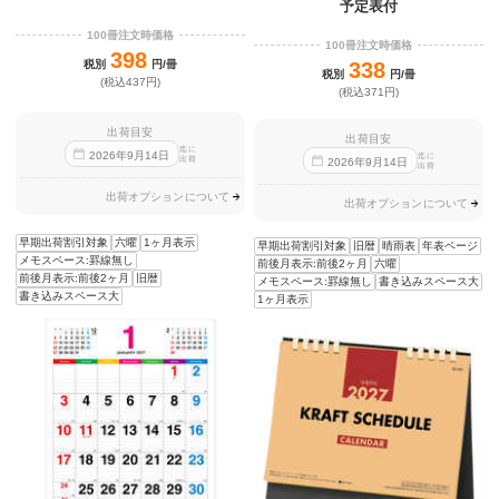
予定表付
100冊注文時価格
100冊注文時価格
398
税別
円/冊
338
税別
円/冊
(税込437円)
(税込371円)
出荷目安
出荷目安
迄に
2026
年
9
月
14
日
迄に
出荷
2026
年
9
月
14
日
出荷
出荷オプションについて
出荷オプションについて
早期出荷割引対象
六曜
1ヶ月表示
早期出荷割引対象
旧暦
晴雨表
年表ページ
メモスペース:罫線無し
前後月表示:前後2ヶ月
六曜
前後月表示:前後2ヶ月
旧暦
メモスペース:罫線無し
書き込みスペース大
書き込みスペース大
1ヶ月表示