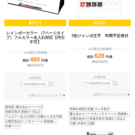
NS111
SG551
レインボーカラー （7ページタイ
3色ジャンボ文字 年間予定表付
プ）フルカラー名入れ対応【代引
不可】
100冊注文時価格
100冊注文時価格
628
税別
円/冊
460
税別
円/冊
(税込690円)
(税込506円)
出荷目安
出荷目安
迄に
迄に
2026
年
9
月
14
日
2026
年
9
月
14
日
出荷
出荷
出荷オプションについて
出荷オプションについて
個包装
書き込みスペース大
早期出荷割引対象
1ヶ月表示
前後月表示:前後3ヶ月以上
書き込みスペース大
メモスペース:罫線無し
フルカラー名入れ対応
10冊から注文可能
土曜日色分け
前後月表示:前後3ヶ月以上
土曜日色分け
メモスペース:罫線無し
六曜
年表付
旧暦
年表ページ