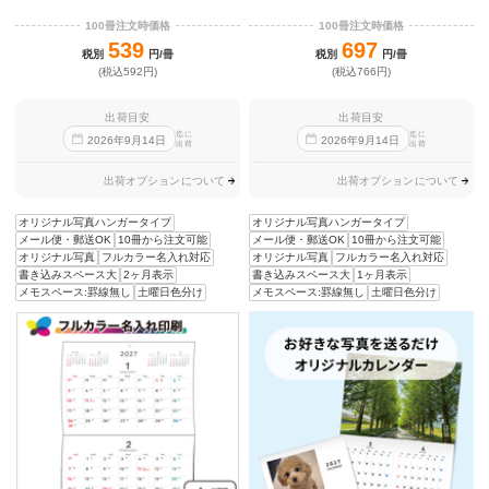
100冊注文時価格
100冊注文時価格
539
697
税別
円/冊
税別
円/冊
(税込592円)
(税込766円)
出荷目安
出荷目安
迄に
迄に
2026
年
9
月
14
日
2026
年
9
月
14
日
出荷
出荷
出荷オプションについて
出荷オプションについて
オリジナル写真ハンガータイプ
オリジナル写真ハンガータイプ
メール便・郵送OK
10冊から注文可能
メール便・郵送OK
10冊から注文可能
オリジナル写真
フルカラー名入れ対応
オリジナル写真
フルカラー名入れ対応
書き込みスペース大
2ヶ月表示
書き込みスペース大
1ヶ月表示
メモスペース:罫線無し
土曜日色分け
メモスペース:罫線無し
土曜日色分け