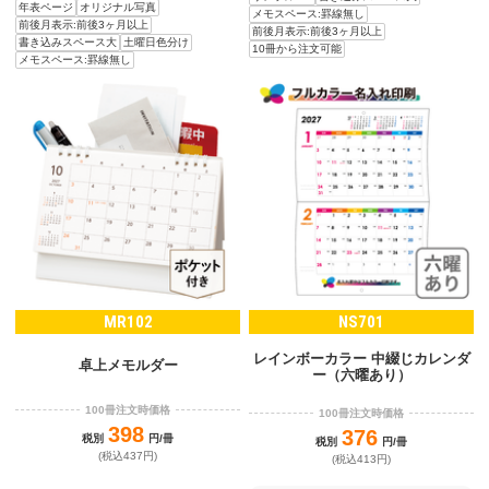
年表ページ
オリジナル写真
メモスペース:罫線無し
前後月表示:前後3ヶ月以上
前後月表示:前後3ヶ月以上
書き込みスペース大
土曜日色分け
10冊から注文可能
メモスペース:罫線無し
MR102
NS701
レインボーカラー 中綴じカレンダ
卓上メモルダー
ー（六曜あり）
100冊注文時価格
100冊注文時価格
398
376
税別
円/冊
税別
円/冊
(税込437円)
(税込413円)