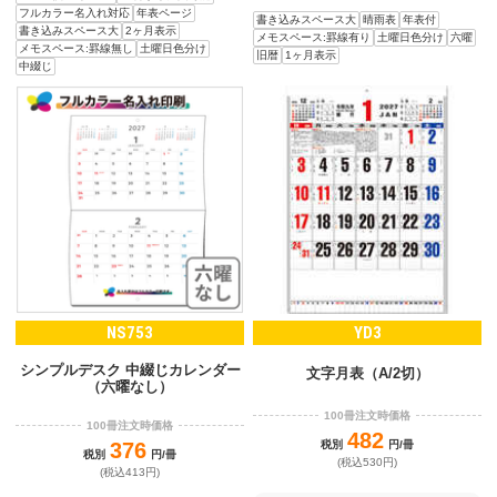
フルカラー名入れ対応
年表ページ
書き込みスペース大
晴雨表
年表付
書き込みスペース大
2ヶ月表示
メモスペース:罫線有り
土曜日色分け
六曜
メモスペース:罫線無し
土曜日色分け
旧暦
1ヶ月表示
中綴じ
NS753
YD3
シンプルデスク 中綴じカレンダー
文字月表（A/2切）
（六曜なし）
100冊注文時価格
100冊注文時価格
482
376
税別
円/冊
税別
円/冊
(税込530円)
(税込413円)