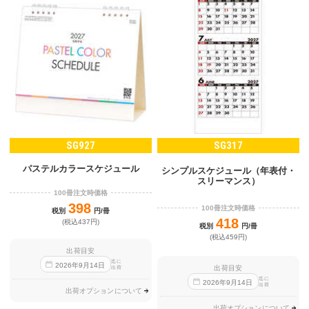
SG927
SG317
パステルカラースケジュール
シンプルスケジュール（年表付・
スリーマンス）
100冊注文時価格
398
100冊注文時価格
税別
円/冊
418
(税込437円)
税別
円/冊
(税込459円)
出荷目安
迄に
2026
年
9
月
14
日
出荷目安
出荷
迄に
2026
年
9
月
14
日
出荷
出荷オプションについて
出荷オプションについて