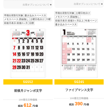
出荷オプションについて
出荷オプションについて
早期出荷割引対象
土曜日色分け
早期出荷割引対象
書き込みスペース大
メモスペース:罫線無し
メモスペース:罫線無し
土曜日色分け
六曜
前後月表示:前後3ヶ月以上
年表ページ
前後月表示:前後2ヶ月
旧暦
書き込みスペース大
SG552
SG245
ファイブマンス文字
前後月ジャンボ文字
100冊注文時価格
100冊注文時価格
390
612
税別
円/冊
税別
円/冊