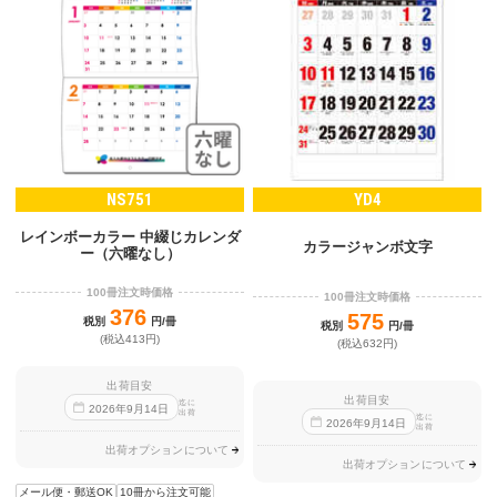
NS751
YD4
レインボーカラー 中綴じカレンダ
カラージャンボ文字
ー（六曜なし）
100冊注文時価格
100冊注文時価格
376
575
税別
円/冊
税別
円/冊
(税込413円)
(税込632円)
出荷目安
出荷目安
迄に
2026
年
9
月
14
日
出荷
迄に
2026
年
9
月
14
日
出荷
出荷オプションについて
出荷オプションについて
メール便・郵送OK
10冊から注文可能