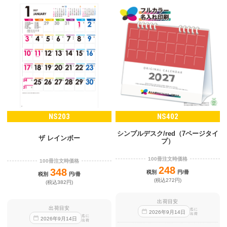
NS203
NS402
シンプルデスク/red（7ページタイ
ザ レインボー
プ）
100冊注文時価格
100冊注文時価格
248
348
税別
円/冊
税別
円/冊
(税込272円)
(税込382円)
出荷目安
出荷目安
迄に
2026
年
9
月
14
日
出荷
迄に
2026
年
9
月
14
日
出荷