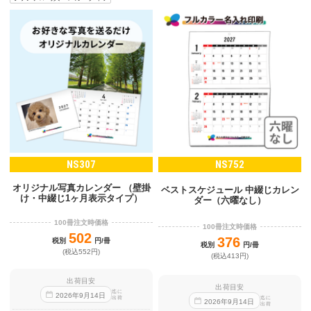
NS307
NS752
オリジナル写真カレンダー （壁掛
ベストスケジュール 中綴じカレン
け・中綴じ1ヶ月表示タイプ）
ダー（六曜なし）
100冊注文時価格
100冊注文時価格
502
376
税別
円/冊
税別
円/冊
(税込552円)
(税込413円)
出荷目安
出荷目安
迄に
2026
年
9
月
14
日
出荷
迄に
2026
年
9
月
14
日
出荷