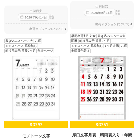
出荷目安
出荷目安
迄に
2026
年
9
月
14
日
出荷
迄に
2026
年
9
月
14
日
出荷
出荷オプションについて
出荷オプションについて
早期出荷割引対象
書き込みスペース大
書き込みスペース大
六曜
旧暦
前後月表示:前後2ヶ月
メモスペース:罫線無し
メモスペース:罫線無し
1ヶ月表示
六曜
前後月表示:前後2ヶ月
年表ページ
土曜日色分け
SG292
SG251
厚口文字月表 晴雨表入り・年間
モノトーン文字