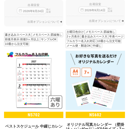
出荷目安
出荷目安
迄に
迄に
2026
年
9
月
14
日
2026
年
9
月
24
日
出荷
出荷
出荷オプションについて
出荷オプションについて
土曜日色分け
メモスペース:罫線無し
書き込みスペース大
メモスペース:罫線無し
2ヶ月表示
書き込みスペース大
年表ページ
前後月表示:前後3ヶ月以上
サンプルOK
フルカラー名入れ対応
10冊から注文可能
10冊から注文可能
メール便・郵送OK
中綴じ
NS702
NS602
オリジナル写真カレンダー （壁掛
ベストスケジュール 中綴じカレン
け・ハンガーリングA4サイズ・2ヶ