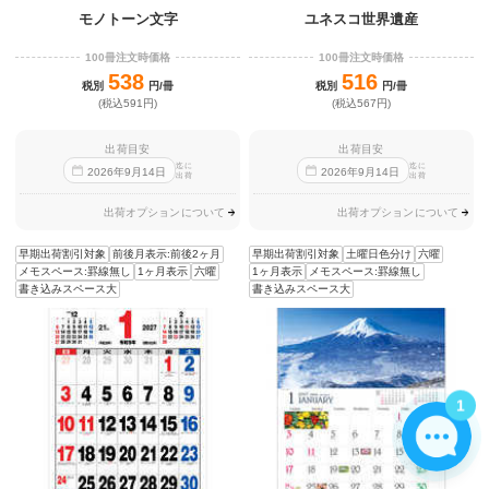
モノトーン文字
ユネスコ世界遺産
100冊注文時価格
100冊注文時価格
538
516
税別
円/冊
税別
円/冊
(税込591円)
(税込567円)
出荷目安
出荷目安
迄に
迄に
2026
年
9
月
14
日
2026
年
9
月
14
日
出荷
出荷
出荷オプションについて
出荷オプションについて
早期出荷割引対象
前後月表示:前後2ヶ月
早期出荷割引対象
土曜日色分け
六曜
メモスペース:罫線無し
1ヶ月表示
六曜
1ヶ月表示
メモスペース:罫線無し
書き込みスペース大
書き込みスペース大
1