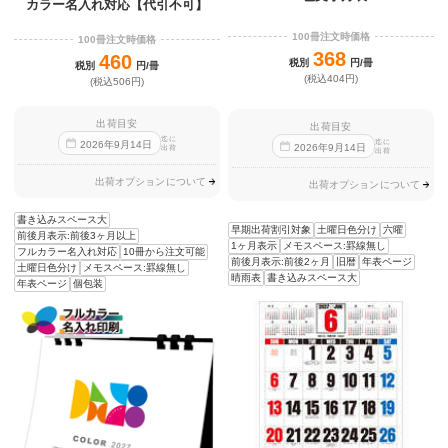
カラー名入れ対応【代引不可】
100冊注文時価格
100冊注文時価格
368
460
税別
円/冊
税別
円/冊
(税込404円)
(税込506円)
出荷目安
出荷目安
迄に
迄に
2026
年
9
月
14
日
2026
年
9
月
14
日
出荷
出荷
出荷オプションについて
出荷オプションについて
書き込みスペース大
早期出荷割引対象
土曜日色分け
六曜
前後月表示:前後3ヶ月以上
1ヶ月表示
メモスペース:罫線無し
フルカラー名入れ対応
10冊から注文可能
前後月表示:前後2ヶ月
旧暦
年表ページ
土曜日色分け
メモスペース:罫線無し
晴雨表
書き込みスペース大
年表ページ
個包装