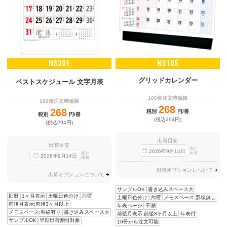
NS201
NS105
グリッドカレンダー
ベストスケジュール 文字月表
100冊注文時価格
100冊注文時価格
268
268
税別
円/冊
税別
円/冊
(税込294円)
(税込294円)
出荷目安
出荷目安
迄に
2026
年
9
月
14
日
出荷
迄に
2026
年
9
月
14
日
出荷
出荷オプションについて
出荷オプションについて
サンプルOK
書き込みスペース大
旧暦
1ヶ月表示
土曜日色分け
六曜
土曜日色分け
六曜
メモスペース:罫線無し
前後月表示:前後3ヶ月以上
年表ページ
干潮
メモスペース:罫線有り
書き込みスペース大
前後月表示:前後3ヶ月以上
年表付
サンプルOK
早期出荷割引対象
10冊から注文可能