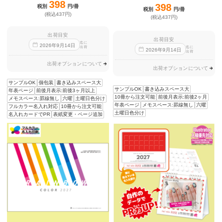
398
398
税別
円/冊
税別
円/冊
(税込437円)
(税込437円)
出荷目安
出荷目安
迄に
2026
年
9
月
14
日
出荷
迄に
2026
年
9
月
14
日
出荷
出荷オプションについて
出荷オプションについて
サンプルOK
個包装
書き込みスペース大
サンプルOK
書き込みスペース大
年表ページ
前後月表示:前後3ヶ月以上
10冊から注文可能
前後月表示:前後2ヶ月
メモスペース:罫線無し
六曜
土曜日色分け
年表ページ
メモスペース:罫線無し
六曜
フルカラー名入れ対応
10冊から注文可能
土曜日色分け
名入れカードでPR
表紙変更・ページ追加