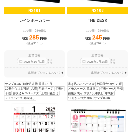
NS101
NS102
レインボーカラー
THE DESK
100冊注文時価格
100冊注文時価格
285
245
税別
円/冊
税別
円/冊
(税込313円)
(税込269円)
出荷目安
出荷目安
迄に
迄に
2026
年
10
月
1
日
2026
年
9
月
14
日
出荷
出荷
出荷オプションについて
出荷オプションについて
サンプルOK
前後月表示:前後2ヶ月
書き込みスペース大
土曜日色分け
六曜
10冊から注文可能
六曜
年表ページ
年表付
メモスペース:罫線無し
年表ページ
干潮
干潮
書き込みスペース大
土曜日色分け
前後月表示:前後3ヶ月以上
年表付
メモスペース:罫線無し
10冊から注文可能
サンプルOK