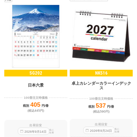
SG202
NK516
卓上カレンダーカラーインデック
日本六景
ス
100冊注文時価格
100冊注文時価格
405
537
税別
円/冊
税別
円/冊
(税込445円)
(税込590円)
出荷目安
出荷目安
迄に
迄に
2026
年
9
月
24
日
2026
年
9
月
14
日
出荷
出荷