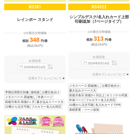
NS301
NS4022
シンプルデスク/名入れカード上部
レインボー スタンド
印刷追加（7ページタイプ）
100冊注文時価格
100冊注文時価格
313
348
税別
円/冊
税別
円/冊
(税込344円)
(税込382円)
出荷目安
出荷目安
迄に
2026
年
9
月
14
日
出荷
迄に
2026
年
9
月
14
日
出荷
出荷オプションについて
出荷オプションについて
メモスペース:罫線無し
土曜日色分け
書き込みスペース大
早期出荷割引対象
個包装
土曜日色分け
前後月表示:前後3ヶ月以上
オリジナル写真
メモスペース:罫線無し
年表ページ
年表ページ
フルカラー名入れ対応
前後月表示:前後2ヶ月
書き込みスペース大
10冊から注文可能
名入れカードでPR
10冊から注文可能
フルカラー名入れ対応
表紙変更・ページ追加