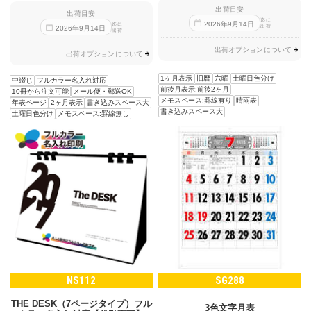
出荷目安
出荷目安
迄に
2026
年
9
月
14
日
迄に
出荷
2026
年
9
月
14
日
出荷
出荷オプションについて
出荷オプションについて
1ヶ月表示
旧暦
六曜
土曜日色分け
中綴じ
フルカラー名入れ対応
前後月表示:前後2ヶ月
10冊から注文可能
メール便・郵送OK
メモスペース:罫線有り
晴雨表
年表ページ
2ヶ月表示
書き込みスペース大
書き込みスペース大
土曜日色分け
メモスペース:罫線無し
NS112
SG288
THE DESK（7ページタイプ）フル
3色文字月表