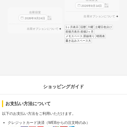
迄に
2026
年
9
月
14
日
出荷
出荷目安
出荷オプションについて
迄に
2026
年
9
月
24
日
出荷
1ヶ月表示
旧暦
六曜
土曜日色分け
出荷オプションについて
前後月表示:前後2ヶ月
メモスペース:罫線有り
晴雨表
書き込みスペース大
ショッピングガイド
お支払い方法について
以下のお支払い方法をご利用いただけます。
クレジットカード決済（WEBからの注文時のみ）