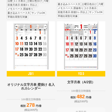
旧暦
1ヶ月表示
土曜日色分け
六曜
書き込みスペース大
土曜日色分け
六曜
前後月表示:前後3ヶ月以上
メモスペース:罫線有り
1ケ月表示
メモスペース:罫線有り
前後月表示:前後3ヶ月以上
サンプルOK
書き込みスペース大
サンプルOK
早期出荷割引対象
早期出荷割引対象
JB1
YD3
文字月表（A/2切）
オリジナル文字月表 壁掛け 名入
れカレンダー
100冊注文時価格
482
税別
円/冊
100冊注文時価格
(税込530円)
278
税別
円/冊
(税込305円)
出荷目安