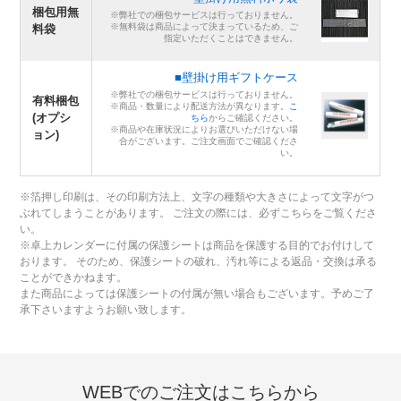
梱包用無
※弊社での梱包サービスは行っておりません。
※無料袋は商品によって決まっているため、ご
料袋
指定いただくことはできません。
■壁掛け用ギフトケース
※弊社での梱包サービスは行っておりません。
有料梱包
※商品・数量により配送方法が異なります。
こ
(オプシ
ちら
からご確認ください。
※商品や在庫状況によりお選びいただけない場
ョン)
合がございます。ご注文画面でご確認くださ
い。
※箔押し印刷は、その印刷方法上、文字の種類や大きさによって文字がつ
ぶれてしまうことがあります。 ご注文の際には、必ずこちらをご覧くださ
い。
※卓上カレンダーに付属の保護シートは商品を保護する目的でお付けして
おります。 そのため、保護シートの破れ、汚れ等による返品・交換は承る
ことができかねます。
また商品によっては保護シートの付属が無い場合もございます。予めご了
承下さいますようお願い致します。
WEBでのご注文はこちらから