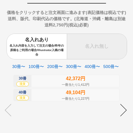
価格をクリックすると注文画面に進みます(表記価格は税込です)
送料、版代、印刷代込の価格です。(北海道・沖縄・離島は別途
送料2,750円(税込)必要)
名入れあり
名入れ無し
名入れ内容を入力して注文の場合/昨年の
原稿をご利用の場合/Illustrator入稿の場
合
30冊〜
100冊〜
200冊〜
300冊〜
400冊〜
500冊〜
42,372円
30冊
50
注文
注
一冊当たり1,412円
49,104円
40冊
60
注文
注
一冊当たり1,227円
70
注
80
注