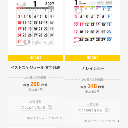
NS201
NS203
ベストスケジュール 文字月表
ザ レインボー
100冊注文時価格
100冊注文時価格
268
348
税別
円/冊
税別
円/冊
(税込294円)
(税込382円)
出荷目安
出荷目安
迄に
2026
年
9
月
14
日
出荷
迄に
2026
年
9
月
14
日
出荷
出荷オプションについて
出荷オプションについて