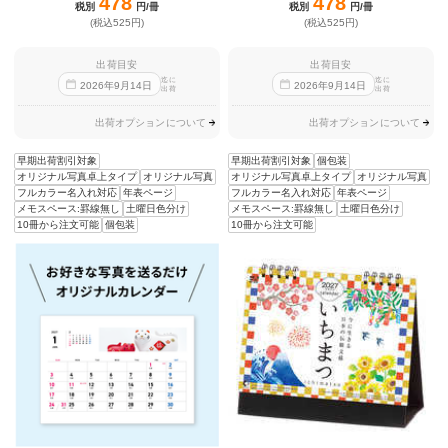
478
478
税別
円/冊
税別
円/冊
(税込525円)
(税込525円)
出荷目安
出荷目安
迄に
迄に
2026
年
9
月
14
日
2026
年
9
月
14
日
出荷
出荷
出荷オプションについて
出荷オプションについて
早期出荷割引対象
早期出荷割引対象
個包装
オリジナル写真卓上タイプ
オリジナル写真
オリジナル写真卓上タイプ
オリジナル写真
フルカラー名入れ対応
年表ページ
フルカラー名入れ対応
年表ページ
メモスペース:罫線無し
土曜日色分け
メモスペース:罫線無し
土曜日色分け
10冊から注文可能
個包装
10冊から注文可能