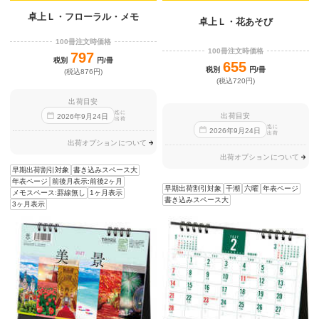
卓上Ｌ・フローラル・メモ
卓上Ｌ・花あそび
100冊注文時価格
100冊注文時価格
797
税別
円/冊
655
税別
円/冊
(税込876円)
(税込720円)
出荷目安
迄に
出荷目安
2026
年
9
月
24
日
出荷
迄に
2026
年
9
月
24
日
出荷
出荷オプションについて
出荷オプションについて
早期出荷割引対象
書き込みスペース大
年表ページ
前後月表示:前後2ヶ月
早期出荷割引対象
干潮
六曜
年表ページ
メモスペース:罫線無し
1ヶ月表示
書き込みスペース大
3ヶ月表示