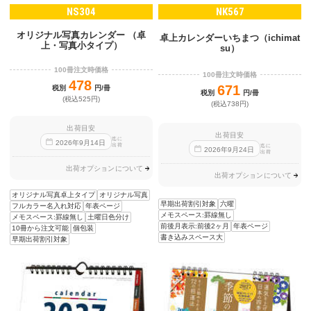
NS304
NK567
オリジナル写真カレンダー （卓
卓上カレンダーいちまつ（ichimat
上・写真小タイプ）
su）
100冊注文時価格
100冊注文時価格
478
671
税別
円/冊
税別
円/冊
(税込525円)
(税込738円)
出荷目安
出荷目安
迄に
2026
年
9
月
14
日
出荷
迄に
2026
年
9
月
24
日
出荷
出荷オプションについて
出荷オプションについて
オリジナル写真卓上タイプ
オリジナル写真
早期出荷割引対象
六曜
フルカラー名入れ対応
年表ページ
メモスペース:罫線無し
メモスペース:罫線無し
土曜日色分け
前後月表示:前後2ヶ月
年表ページ
10冊から注文可能
個包装
書き込みスペース大
早期出荷割引対象