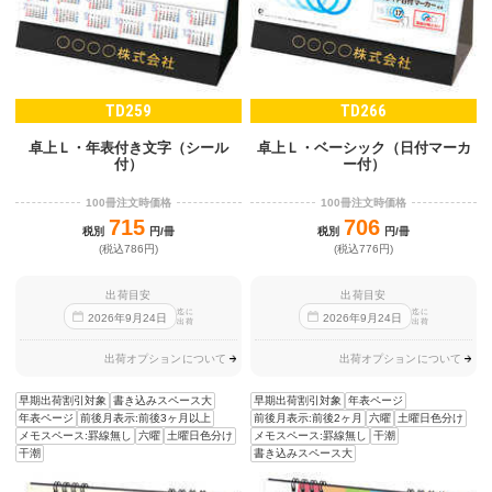
TD259
TD266
卓上Ｌ・年表付き文字（シール
卓上Ｌ・ベーシック（日付マーカ
付）
ー付）
100冊注文時価格
100冊注文時価格
715
706
税別
円/冊
税別
円/冊
(税込786円)
(税込776円)
出荷目安
出荷目安
迄に
迄に
2026
年
9
月
24
日
2026
年
9
月
24
日
出荷
出荷
出荷オプションについて
出荷オプションについて
早期出荷割引対象
書き込みスペース大
早期出荷割引対象
年表ページ
年表ページ
前後月表示:前後3ヶ月以上
前後月表示:前後2ヶ月
六曜
土曜日色分け
メモスペース:罫線無し
六曜
土曜日色分け
メモスペース:罫線無し
干潮
干潮
書き込みスペース大