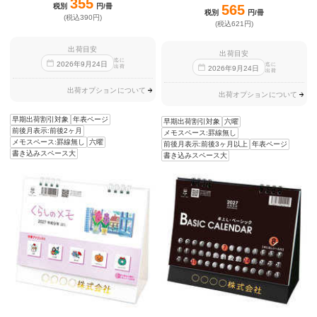
355
税別
円/冊
565
税別
円/冊
(税込390円)
(税込621円)
出荷目安
出荷目安
迄に
2026
年
9
月
24
日
迄に
出荷
2026
年
9
月
24
日
出荷
出荷オプションについて
出荷オプションについて
早期出荷割引対象
年表ページ
早期出荷割引対象
六曜
前後月表示:前後2ヶ月
メモスペース:罫線無し
メモスペース:罫線無し
六曜
前後月表示:前後3ヶ月以上
年表ページ
書き込みスペース大
書き込みスペース大