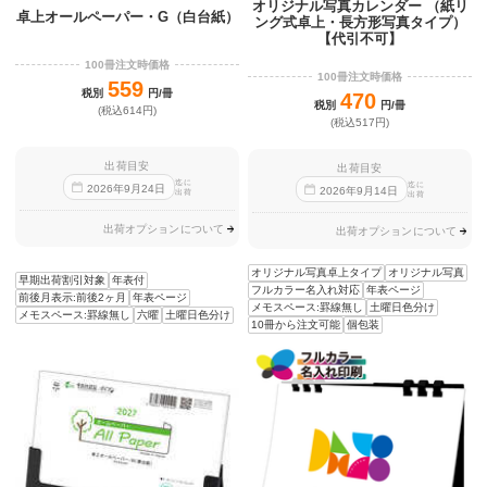
オリジナル写真カレンダー （紙リ
卓上オールペーパー・G（白台紙）
ング式卓上・長方形写真タイプ）
【代引不可】
100冊注文時価格
100冊注文時価格
559
税別
円/冊
470
税別
円/冊
(税込614円)
(税込517円)
出荷目安
出荷目安
迄に
迄に
2026
年
9
月
24
日
2026
年
9
月
14
日
出荷
出荷
出荷オプションについて
出荷オプションについて
オリジナル写真卓上タイプ
オリジナル写真
早期出荷割引対象
年表付
フルカラー名入れ対応
年表ページ
前後月表示:前後2ヶ月
年表ページ
メモスペース:罫線無し
土曜日色分け
メモスペース:罫線無し
六曜
土曜日色分け
10冊から注文可能
個包装