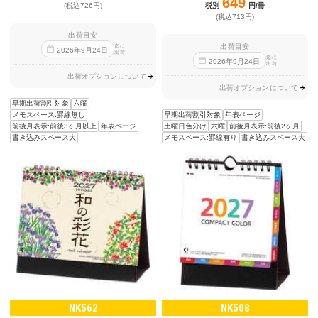
649
税別
円/冊
(税込726円)
(税込713円)
出荷目安
出荷目安
迄に
2026
年
9
月
24
日
出荷
迄に
2026
年
9
月
24
日
出荷
出荷オプションについて
出荷オプションについて
早期出荷割引対象
六曜
早期出荷割引対象
年表ページ
メモスペース:罫線無し
土曜日色分け
六曜
前後月表示:前後2ヶ月
前後月表示:前後3ヶ月以上
年表ページ
メモスペース:罫線有り
書き込みスペース大
書き込みスペース大
NK562
NK508