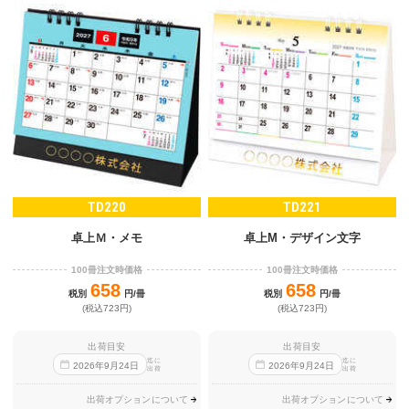
TD220
TD221
卓上Ｍ・メモ
卓上M・デザイン文字
100冊注文時価格
100冊注文時価格
658
658
税別
円/冊
税別
円/冊
(税込723円)
(税込723円)
出荷目安
出荷目安
迄に
迄に
2026
年
9
月
24
日
2026
年
9
月
24
日
出荷
出荷
出荷オプションについて
出荷オプションについて