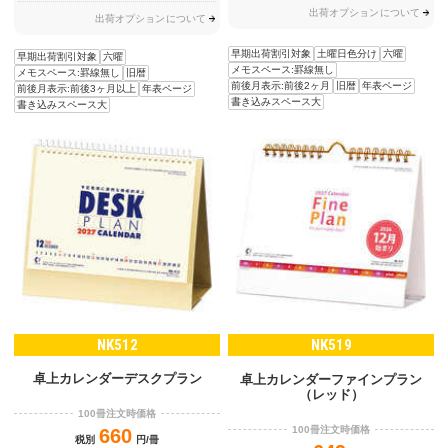
出荷オプションについて
出荷オプションについて
早期出荷割引対象
土曜日色分け
六曜
早期出荷割引対象
六曜
メモスペース:罫線無し
メモスペース:罫線無し
旧暦
前後月表示:前後2ヶ月
旧暦
年表ページ
前後月表示:前後3ヶ月以上
年表ページ
書き込みスペース大
書き込みスペース大
NK512
NK519
卓上カレンダーデスクプラン
卓上カレンダーファインプラン
（レッド）
100冊注文時価格
100冊注文時価格
660
税別
円/冊