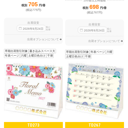
100冊注文時価格
705
税別
円/冊
698
税別
円/冊
(税込775円)
(税込767円)
出荷目安
出荷目安
迄に
2026
年
9
月
24
日
迄に
出荷
2026
年
9
月
24
日
出荷
出荷オプションについて
出荷オプションについて
早期出荷割引対象
書き込みスペース大
早期出荷割引対象
年表ページ
六曜
年表ページ
六曜
土曜日色分け
干潮
土曜日色分け
干潮
TD273
TD267