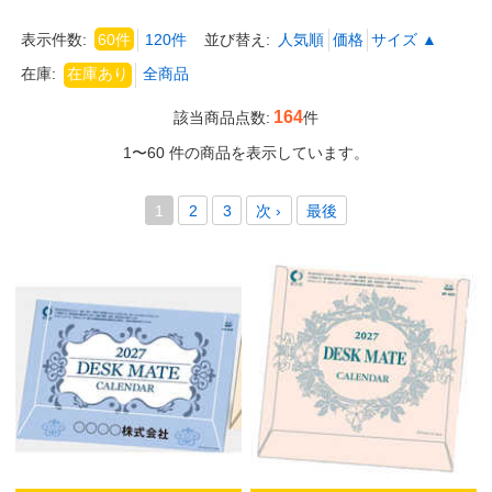
表示件数:
60件
120件
並び替え:
人気順
価格
サイズ ▲
在庫:
164
該当商品点数:
件
1〜60 件の商品を表示しています。
1
2
3
次 ›
最後