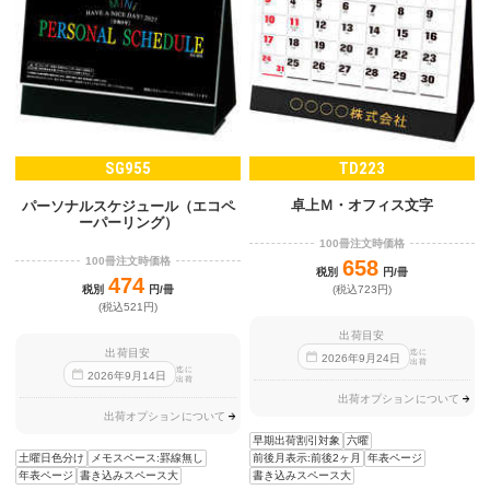
SG955
TD223
卓上Ｍ・オフィス文字
パーソナルスケジュール（エコペ
ーパーリング）
100冊注文時価格
100冊注文時価格
658
税別
円/冊
474
税別
円/冊
(税込723円)
(税込521円)
出荷目安
出荷目安
迄に
2026
年
9
月
24
日
出荷
迄に
2026
年
9
月
14
日
出荷
出荷オプションについて
出荷オプションについて
早期出荷割引対象
六曜
土曜日色分け
メモスペース:罫線無し
前後月表示:前後2ヶ月
年表ページ
年表ページ
書き込みスペース大
書き込みスペース大