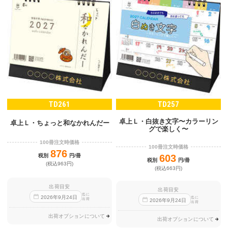
TD261
TD257
卓上Ｌ・白抜き文字〜カラーリン
卓上Ｌ・ちょっと和なかれんだー
グで楽しく〜
100冊注文時価格
100冊注文時価格
876
税別
円/冊
603
税別
円/冊
(税込963円)
(税込663円)
出荷目安
出荷目安
迄に
2026
年
9
月
24
日
迄に
出荷
2026
年
9
月
24
日
出荷
出荷オプションについて
出荷オプションについて