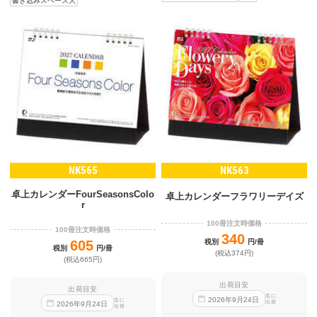
書き込みスペース大
NK565
NK563
卓上カレンダーFourSeasonsColo
卓上カレンダーフラワリーデイズ
r
100冊注文時価格
100冊注文時価格
340
605
税別
円/冊
税別
円/冊
(税込374円)
(税込665円)
出荷目安
出荷目安
迄に
2026
年
9
月
24
日
迄に
出荷
2026
年
9
月
24
日
出荷