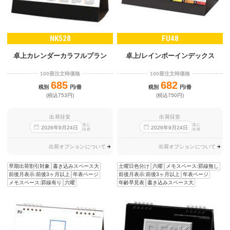
NK528
FU48
卓上カレンダーカラフルプラン
卓上/レインボーインデックス
100冊注文時価格
100冊注文時価格
685
682
税別
円/冊
税別
円/冊
(税込753円)
(税込750円)
出荷目安
出荷目安
迄に
迄に
2026
年
9
月
24
日
2026
年
9
月
24
日
出荷
出荷
出荷オプションについて
出荷オプションについて
早期出荷割引対象
書き込みスペース大
土曜日色分け
六曜
メモスペース:罫線無し
前後月表示:前後3ヶ月以上
年表ページ
前後月表示:前後3ヶ月以上
年表ページ
メモスペース:罫線有り
六曜
年齢早見表
書き込みスペース大