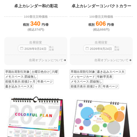
卓上カレンダー和の彩花
卓上カレンダーコンパクトカラー
100冊注文時価格
100冊注文時価格
340
606
税別
円/冊
税別
円/冊
(税込374円)
(税込666円)
出荷目安
出荷目安
迄に
迄に
2026
年
9
月
24
日
2026
年
9
月
24
日
出荷
出荷
出荷オプションについて
出荷オプションについて
早期出荷割引対象
土曜日色分け
六曜
早期出荷割引対象
書き込みスペース大
メモスペース:罫線無し
メッセージカード
年齢早見表
前後月表示:前後2ヶ月
年表ページ
メモスペース:罫線無し
書き込みスペース大
前後月表示:前後2ヶ月
年表ページ