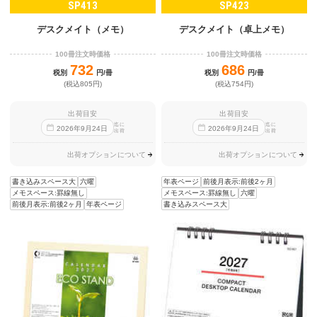
SP413
SP423
デスクメイト（メモ）
デスクメイト（卓上メモ）
100冊注文時価格
100冊注文時価格
732
686
税別
円/冊
税別
円/冊
(税込805円)
(税込754円)
出荷目安
出荷目安
迄に
迄に
2026
年
9
月
24
日
2026
年
9
月
24
日
出荷
出荷
出荷オプションについて
出荷オプションについて
書き込みスペース大
六曜
年表ページ
前後月表示:前後2ヶ月
メモスペース:罫線無し
メモスペース:罫線無し
六曜
前後月表示:前後2ヶ月
年表ページ
書き込みスペース大