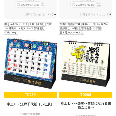
迄に
迄に
2026
年
9
月
24
日
2026
年
9
月
24
日
出荷
出荷
出荷オプションについて
出荷オプションについて
書き込みスペース大
土曜日色分け
六曜
早期出荷割引対象
年表ページ
1ヶ月表示
1ヶ月表示
メモスペース:罫線無し
罫線無し
六曜
土曜日色分け
干潮
年表ページ
書き込みスペース大
TD269
TD268
卓上Ｌ・〜楽笑〜笑顔になれる書
卓上Ｌ・江戸千代紙（いせ辰）
画ごよみ〜
100冊注文時価格