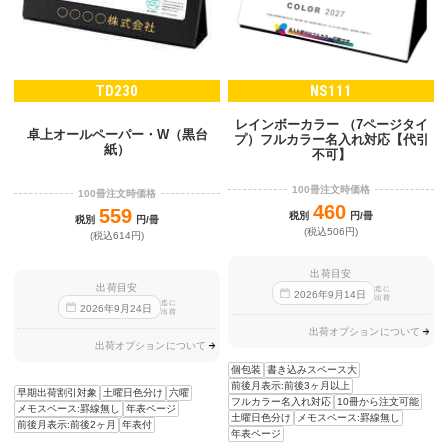
TD230
NS111
レインボーカラー （7ページタイ
卓上オールペーパー・W（黒台
プ）フルカラー名入れ対応【代引
紙）
不可】
100冊注文時価格
100冊注文時価格
460
559
税別
円/冊
税別
円/冊
(税込506円)
(税込614円)
出荷目安
出荷目安
迄に
2026
年
9
月
14
日
出荷
迄に
2026
年
9
月
24
日
出荷
出荷オプションについて
出荷オプションについて
個包装
書き込みスペース大
前後月表示:前後3ヶ月以上
早期出荷割引対象
土曜日色分け
六曜
フルカラー名入れ対応
10冊から注文可能
メモスペース:罫線無し
年表ページ
土曜日色分け
メモスペース:罫線無し
前後月表示:前後2ヶ月
年表付
年表ページ