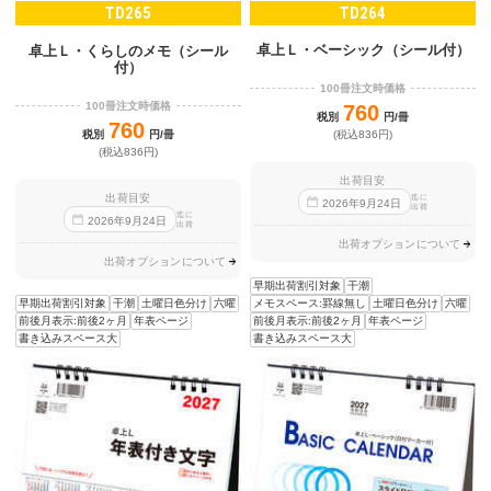
TD265
TD264
卓上Ｌ・ベーシック（シール付）
卓上Ｌ・くらしのメモ（シール
付）
100冊注文時価格
100冊注文時価格
760
税別
円/冊
760
税別
円/冊
(税込836円)
(税込836円)
出荷目安
出荷目安
迄に
2026
年
9
月
24
日
出荷
迄に
2026
年
9
月
24
日
出荷
出荷オプションについて
出荷オプションについて
早期出荷割引対象
干潮
早期出荷割引対象
干潮
土曜日色分け
六曜
メモスペース:罫線無し
土曜日色分け
六曜
前後月表示:前後2ヶ月
年表ページ
前後月表示:前後2ヶ月
年表ページ
書き込みスペース大
書き込みスペース大