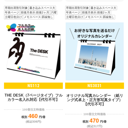
早期出荷割引対象
書き込みスペース大
早期出荷割引対象
書き込みスペース大
年表ページ
前後月表示:前後2ヶ月
六曜
年表ページ
前後月表示:前後2ヶ月
土曜日色分け
メモスペース:罫線無し
土曜日色分け
メモスペース:罫線無し
NS112
NS3031
THE DESK（7ページタイプ）フル
オリジナル写真カレンダー （紙リ
カラー名入れ対応【代引不可】
ング式卓上・正方形写真タイプ）
【代引不可】
100冊注文時価格
100冊注文時価格
460
税別
円/冊
470
税別
円/冊
(税込506円)
(税込517円)