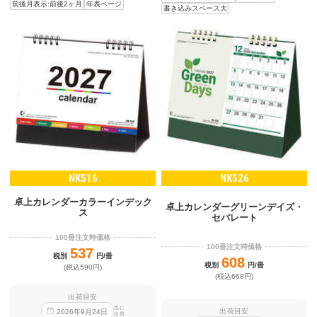
前後月表示:前後2ヶ月
年表ページ
書き込みスペース大
NK516
NK526
卓上カレンダーカラーインデック
卓上カレンダーグリーンデイズ・
ス
セパレート
100冊注文時価格
100冊注文時価格
537
税別
円/冊
608
税別
円/冊
(税込590円)
(税込668円)
出荷目安
迄に
出荷目安
2026
年
9
月
24
日
出荷