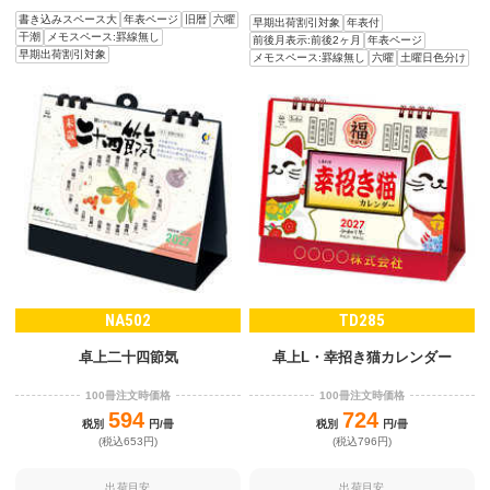
書き込みスペース大
年表ページ
旧暦
六曜
早期出荷割引対象
年表付
干潮
メモスペース:罫線無し
前後月表示:前後2ヶ月
年表ページ
早期出荷割引対象
メモスペース:罫線無し
六曜
土曜日色分け
NA502
TD285
卓上二十四節気
卓上L・幸招き猫カレンダー
100冊注文時価格
100冊注文時価格
594
724
税別
円/冊
税別
円/冊
(税込653円)
(税込796円)
出荷目安
出荷目安