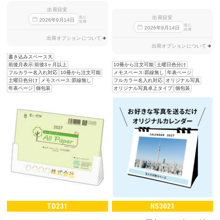
出荷目安
出荷目安
迄に
2026
年
9
月
14
日
出荷
迄に
2026
年
9
月
14
日
出荷
出荷オプションについて
出荷オプションについて
書き込みスペース大
10冊から注文可能
土曜日色分け
前後月表示:前後3ヶ月以上
メモスペース:罫線無し
年表ページ
フルカラー名入れ対応
10冊から注文可能
フルカラー名入れ対応
オリジナル写真
土曜日色分け
メモスペース:罫線無し
オリジナル写真卓上タイプ
個包装
年表ページ
個包装
TD231
NS3021