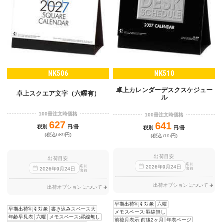
NK506
NK510
卓上カレンダーデスクスケジュー
卓上スクエア文字（六曜有）
ル
100冊注文時価格
100冊注文時価格
627
641
税別
円/冊
税別
円/冊
(税込689円)
(税込705円)
出荷目安
出荷目安
迄に
迄に
2026
年
9
月
24
日
2026
年
9
月
24
日
出荷
出荷
出荷オプションについて
出荷オプションについて
早期出荷割引対象
六曜
早期出荷割引対象
書き込みスペース大
メモスペース:罫線無し
年齢早見表
六曜
メモスペース:罫線無し
前後月表示:前後2ヶ月
年表ページ