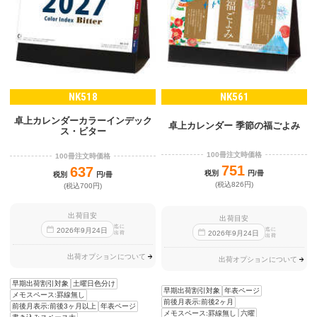
NK518
NK561
卓上カレンダーカラーインデック
卓上カレンダー 季節の福ごよみ
ス・ビター
100冊注文時価格
100冊注文時価格
751
637
税別
円/冊
税別
円/冊
(税込826円)
(税込700円)
出荷目安
出荷目安
迄に
迄に
2026
年
9
月
24
日
2026
年
9
月
24
日
出荷
出荷
出荷オプションについて
出荷オプションについて
早期出荷割引対象
土曜日色分け
早期出荷割引対象
年表ページ
メモスペース:罫線無し
前後月表示:前後2ヶ月
前後月表示:前後3ヶ月以上
年表ページ
メモスペース:罫線無し
六曜