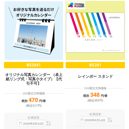
NS3041
NS301
オリジナル写真カレンダー （卓上
レインボー スタンド
紙リング式・写真小タイプ）【代
引不可】
100冊注文時価格
348
100冊注文時価格
税別
円/冊
470
(税込382円)
税別
円/冊
(税込517円)
出荷目安
出荷目安
迄に
2026
年
9
月
14
日
出荷
迄に
2026
年
9
月
14
日
出荷