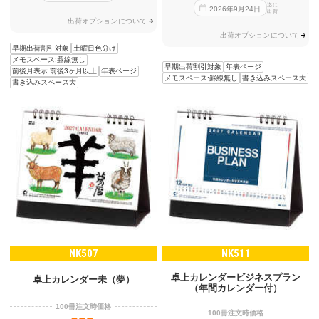
迄に
2026
年
9
月
24
日
出荷
出荷オプションについて
出荷オプションについて
早期出荷割引対象
土曜日色分け
メモスペース:罫線無し
早期出荷割引対象
年表ページ
前後月表示:前後3ヶ月以上
年表ページ
メモスペース:罫線無し
書き込みスペース大
書き込みスペース大
NK507
NK511
卓上カレンダービジネスプラン
卓上カレンダー未（夢）
（年間カレンダー付）
100冊注文時価格
100冊注文時価格