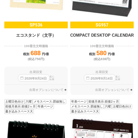
SP536
SG957
エコスタンド（文字）
COMPACT DESKTOP CALENDAR
100冊注文時価格
100冊注文時価格
688
580
税別
円/冊
税別
円/冊
(税込756円)
(税込638円)
出荷目安
出荷目安
迄に
迄に
2026
年
9
月
24
日
2026
年
9
月
14
日
出荷
出荷
出荷オプションについて
出荷オプションについて
土曜日色分け
六曜
メモスペース:罫線無し
年表ページ
前後月表示:前後2ヶ月
前後月表示:前後2ヶ月
年表ページ
メモスペース:罫線無し
六曜
土曜日色分け
書き込みスペース大
書き込みスペース大