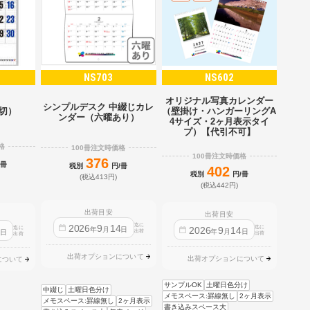
NS703
NS602
オリジナル写真カレンダー
シンプルデスク 中綴じカレ
（壁掛け・ハンガーリングA
2切）
ンダー（六曜あり）
4サイズ・2ヶ月表示タイ
プ）【代引不可】
格
100冊注文時価格
100冊注文時価格
376
/冊
税別
円/冊
402
税別
円/冊
(税込413円)
(税込442円)
出荷目安
出荷目安
迄に
2026
9
14
迄に
2026
9
14
迄に
4
年
月
日
年
月
日
日
出荷
出荷
出荷
出荷オプションについて
出荷オプションについて
について
サンプルOK
土曜日色分け
中綴じ
土曜日色分け
メモスペース:罫線無し
2ヶ月表示
メモスペース:罫線無し
2ヶ月表示
書き込みスペース大