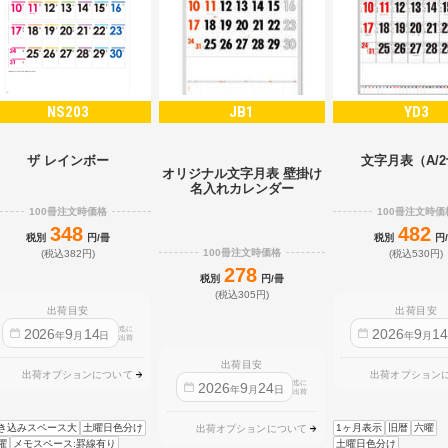
NS203
JB1
YD3
ザ レインボー
文字月表（A/
オリジナル文字月表 壁掛け
名入れカレンダー
100冊注文時価格
100冊注文時価
348
482
税別
円/冊
税別
円
100冊注文時価格
(税込382円)
(税込530円)
278
税別
円/冊
(税込305円)
出荷目安
出荷目安
迄に
2026
9
14
2026
9
1
年
月
日
年
月
出荷
出荷目安
出荷オプションについて
出荷オプション
迄に
2026
9
24
年
月
日
出荷
き込みスペース大
土曜日色分け
1ヶ月表示
旧暦
六曜
出荷オプションについて
曜
メモスペース:罫線有り
土曜日色分け