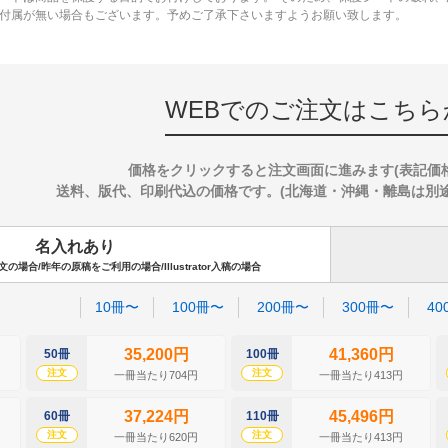
付属が無い場合もございます。予めご了承下さいますようお願い致します。
WEBでのご注文はこちら
価格をクリックすると注文画面に進みます(表記価
送料、版代、印刷代込の価格です。(北海道・沖縄・離島は別途送料
名入れあり
場合/昨年の原稿をご利用の場合/Illustrator入稿の場合
10冊〜
100冊〜
200冊〜
300冊〜
40
35,200円
41,360円
50冊
100冊
注文
注文
一冊当たり704円
一冊当たり413円
37,224円
45,496円
60冊
110冊
注文
注文
一冊当たり620円
一冊当たり413円