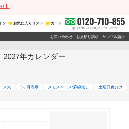
らせ】
0120-710-855
イン
お気に入りリスト
カート
平日9:30〜12:00／13:30〜17:30
お問い合わせ
お見積り請求
サンプル請求
 2027年カレンダー
ース大
2ヶ月表示
メモスペース:罫線無し
土曜日色分け