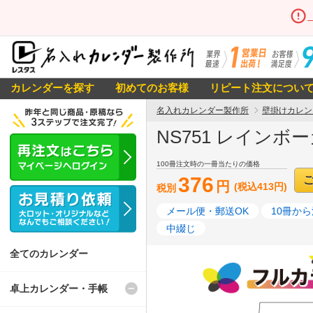
カレンダーを探す
初めてのお客様
リピート注文につい
名入れカレンダー製作所
壁掛けカレン
NS751 レイン
100冊注文時の一冊当たりの価格
376
円
(税込413円)
税別
メール便・郵送OK
10冊か
中綴じ
全てのカレンダー
卓上カレンダー・手帳