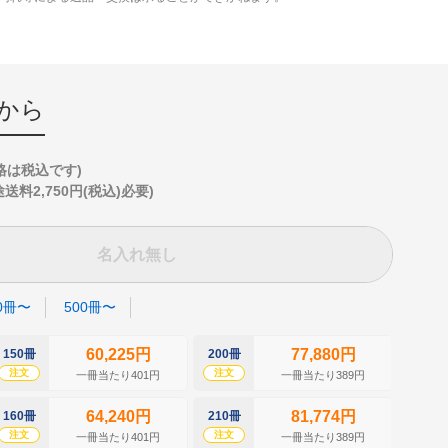
から
格は税込です)
2,750円(税込)必要)
名入れ無し
0冊〜
500冊〜
60,225円
77,880円
150冊
200冊
250冊
注文
注文
注文
一冊当たり401円
一冊当たり389円
64,240円
81,774円
160冊
210冊
260冊
注文
注文
注文
一冊当たり401円
一冊当たり389円