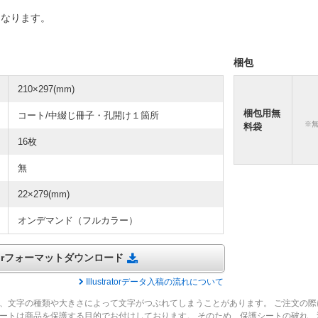
になります。
梱包
210×297(mm)
梱包用無
コート/中綴じ冊子・孔開け１箇所
※
料袋
16枚
無
22×279(mm)
オンデマンド（フルカラー）
tratorフォーマットダウンロード
Illustratorデータ入稿の流れについて
、文字の種類や大きさによって文字がつぶれてしまうことがあります。 ご注文の際
ートは商品を保護する目的でお付けしております。 そのため、保護シートの破れ