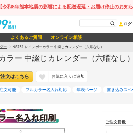
【令和8年熊本地震の影響による配送遅延・お届け停止のお知
ログ
て
よくあるご質問
オンライン相談
ダー
NS751 レインボーカラー 中綴じカレンダー（六曜なし）
ボーカラー 中綴じカレンダー（六曜なし）
ご注文はこちら
お気に入りに追加
ら注文可能
フルカラー名入れ対応
年表ページ
書き込みスペ
ご注文冊数