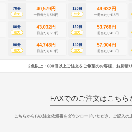
40,579円
49,632円
70冊
120冊
注文
注文
一冊当たり579円
一冊当たり413円
43,032円
53,768円
80冊
130冊
注文
注文
一冊当たり537円
一冊当たり413円
44,748円
57,904円
90冊
140冊
注文
注文
一冊当たり497円
一冊当たり413円
2色以上・600冊以上ご注文をご希望のお客様、お見積
FAXでのご注文はこちら
こちらからFAX注文依頼書をダウンロードいただき、ご記入の