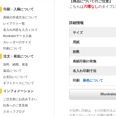
【商品についてのご注意】
こちらは
六曜なし
のタイプ
印刷・入稿について
原稿の作成方法について
詳細情報
レイアウト一覧
名入れ内容を入力＋ロゴ
サイズ
Illustratorデータ入稿
用紙
カレンダーのサイズ
印刷について
枚数
注文・発送について
表紙印刷の有無
送料、納期、発送
名入れ印刷寸法
返品について
お支払いについて
印刷
刷色について
ギフトケースについて
インフォメーション
Illus
ご注文前にお読み下さい
社長へのご意見箱
※箔押し印刷は、その印刷方法上
スタッフブログ
※卓上カレンダーに付属の保護シ