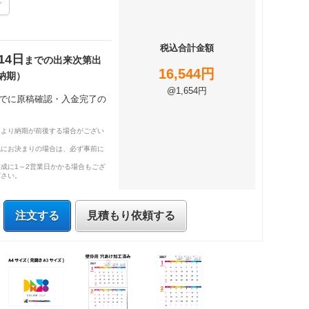
税込合計金額
14日
までの出来次第出
16,544円
納期）
@1,654円
時までに原稿確認・入金完了の
により納期が前後する場合がござい
既にお決まりの場合は、必ず事前に
成に1～2営業日かかる場合もござ
ださい。
注文する
見積もり依頼する