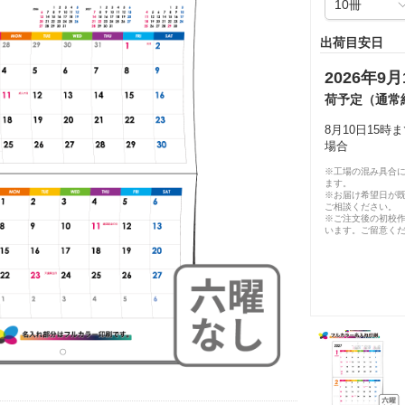
出荷目安日
2026年9月
荷予定（通常
8月10日15
場合
※工場の混み具合
ます。
※お届け希望日が
ご相談ください。
※ご注文後の初校作
います。ご留意く