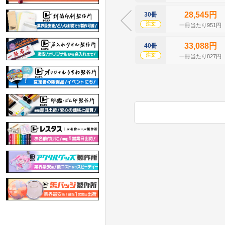
28,545円
30冊
注文
一冊当たり951円
33,088円
40冊
注文
一冊当たり827円