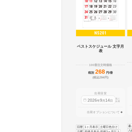
NS201
ベストスケジュール 文字月
表
100冊注文時価格
268
税別
円/冊
(税込294円)
出荷目安
迄に
2026
9
14
年
月
日
出荷
出荷オプションについて
書
旧暦
1ヶ月表示
土曜日色分け
六
六曜
前後月表示:前後3ヶ月以上