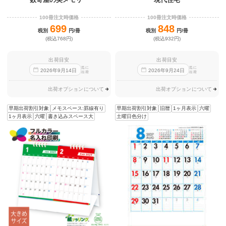
100冊注文時価格
100冊注文時価格
699
848
税別
円/冊
税別
円/冊
(税込768円)
(税込932円)
出荷目安
出荷目安
迄に
迄に
2026
年
9
月
14
日
2026
年
9
月
24
日
出荷
出荷
出荷オプションについて
出荷オプションについて
早期出荷割引対象
メモスペース:罫線有り
早期出荷割引対象
旧暦
1ヶ月表示
六曜
1ヶ月表示
六曜
書き込みスペース大
土曜日色分け