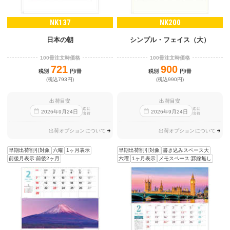
NK137
NK200
日本の朝
シンプル・フェイス（大）
100冊注文時価格
100冊注文時価格
721
900
税別
円/冊
税別
円/冊
(税込793円)
(税込990円)
出荷目安
出荷目安
迄に
迄に
2026
年
9
月
24
日
2026
年
9
月
24
日
出荷
出荷
出荷オプションについて
出荷オプションについて
早期出荷割引対象
六曜
1ヶ月表示
早期出荷割引対象
書き込みスペース大
前後月表示:前後2ヶ月
六曜
1ヶ月表示
メモスペース:罫線無し