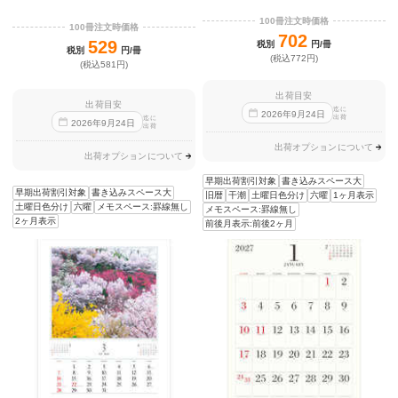
100冊注文時価格
100冊注文時価格
702
529
税別
円/冊
税別
円/冊
(税込772円)
(税込581円)
出荷目安
出荷目安
迄に
2026
年
9
月
24
日
出荷
迄に
2026
年
9
月
24
日
出荷
出荷オプションについて
出荷オプションについて
早期出荷割引対象
書き込みスペース大
早期出荷割引対象
書き込みスペース大
旧暦
干潮
土曜日色分け
六曜
1ヶ月表示
土曜日色分け
六曜
メモスペース:罫線無し
メモスペース:罫線無し
2ヶ月表示
前後月表示:前後2ヶ月