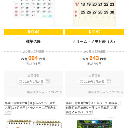
NK140
NK199
棟梁の匠
クリーム・メモ月表（大）
100冊注文時価格
100冊注文時価格
694
643
税別
円/冊
税別
円/冊
(税込763円)
(税込707円)
出荷目安
出荷目安
迄に
迄に
2026
年
9
月
24
日
2026
年
9
月
24
日
出荷
出荷
出荷オプションについて
出荷オプションについて
早期出荷割引対象
書き込みスペース大
早期出荷割引対象
メモスペース:罫線有り
六曜
1ヶ月表示
メモスペース:罫線無し
前後月表示:前後2ヶ月
1ヶ月表示
六曜
旧暦
書き込みスペース大