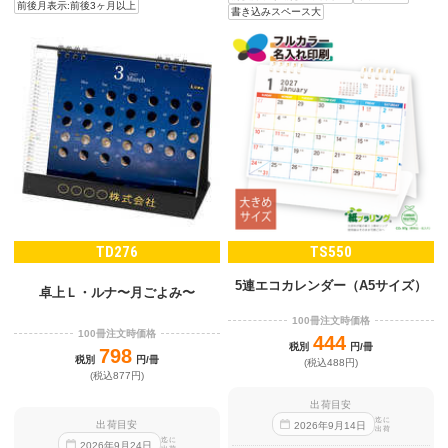
前後月表示:前後3ヶ月以上
書き込みスペース大
TD276
TS550
5連エコカレンダー（A5サイズ）
卓上Ｌ・ルナ〜月ごよみ〜
100冊注文時価格
100冊注文時価格
444
税別
円/冊
798
税別
円/冊
(税込488円)
(税込877円)
出荷目安
迄に
出荷目安
2026
年
9
月
14
日
出荷
迄に
2026
年
9
月
24
日