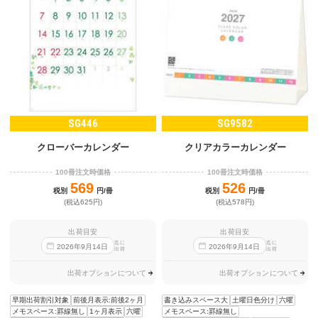
SG446
SG9582
クローバーカレンダー
クリアカラーカレンダー
100冊注文時価格
100冊注文時価格
569
526
税別
円/冊
税別
円/冊
(税込625円)
(税込578円)
出荷目安
出荷目安
迄に
迄に
2026
年
9
月
14
日
2026
年
9
月
14
日
出荷
出荷
出荷オプションについて
出荷オプションについて
早期出荷割引対象
前後月表示:前後2ヶ月
書き込みスペース大
土曜日色分け
六曜
メモスペース:罫線無し
1ヶ月表示
六曜
メモスペース:罫線無し