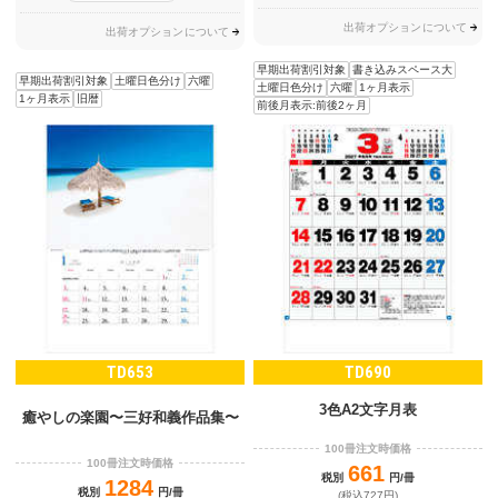
出荷オプションについて
出荷オプションについて
早期出荷割引対象
書き込みスペース大
早期出荷割引対象
土曜日色分け
六曜
土曜日色分け
六曜
1ヶ月表示
1ヶ月表示
旧暦
前後月表示:前後2ヶ月
TD653
TD690
3色A2文字月表
癒やしの楽園〜三好和義作品集〜
100冊注文時価格
100冊注文時価格
661
税別
円/冊
1284
税別
円/冊
(税込727円)