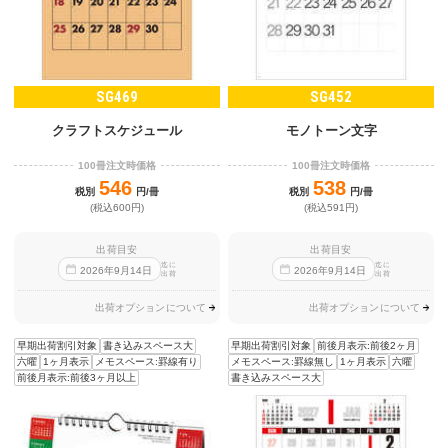
SG469
SG452
クラフトスケジュール
モノトーン文字
100冊注文時価格
100冊注文時価格
546
538
税別
円/冊
税別
円/冊
(税込600円)
(税込591円)
出荷目安
出荷目安
迄に
迄に
2026
年
9
月
14
日
2026
年
9
月
14
日
出荷
出荷
出荷オプションについて
出荷オプションについて
早期出荷割引対象
書き込みスペース大
早期出荷割引対象
前後月表示:前後2ヶ月
六曜
1ヶ月表示
メモスペース:罫線有り
メモスペース:罫線無し
1ヶ月表示
六曜
前後月表示:前後3ヶ月以上
書き込みスペース大