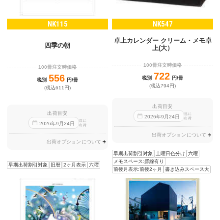
NK115
NK547
卓上カレンダー クリーム・メモ卓
四季の朝
上(大）
100冊注文時価格
100冊注文時価格
722
556
税別
円/冊
税別
円/冊
(税込794円)
(税込611円)
出荷目安
出荷目安
迄に
2026
年
9
月
24
日
出荷
迄に
2026
年
9
月
24
日
出荷
出荷オプションについて
出荷オプションについて
早期出荷割引対象
土曜日色分け
六曜
メモスペース:罫線有り
早期出荷割引対象
旧暦
2ヶ月表示
六曜
前後月表示:前後2ヶ月
書き込みスペース大