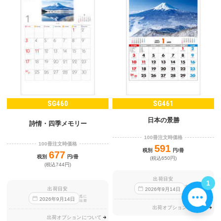
SG460
SG461
日本の景勝
詩情・四季メモリー
100冊注文時価格
100冊注文時価格
591
税別
円/冊
677
税別
円/冊
(税込650円)
(税込744円)
出荷目安
1
迄に
出荷目安
2026
年
9
月
14
日
出荷
迄に
2026
年
9
月
14
日
出荷
出荷オプションについて
出荷オプションについて