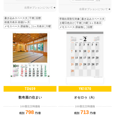
出荷
出荷オプションについて
出荷オプションについて
書き込みスペース大
干潮
旧暦
早期出荷割引対象
書き込みスペース大
前後月表示:前後2ヶ月
土曜日色分け
干潮
六曜
1ヶ月表示
メモスペース:罫線無し
1ヶ月表示
六曜
メモスペース:罫線無し
旧暦
TD659
YK1070
数奇屋の住まい
オセロゥ（A）
100冊注文時価格
100冊注文時価格
798
713
税別
円/冊
税別
円/冊