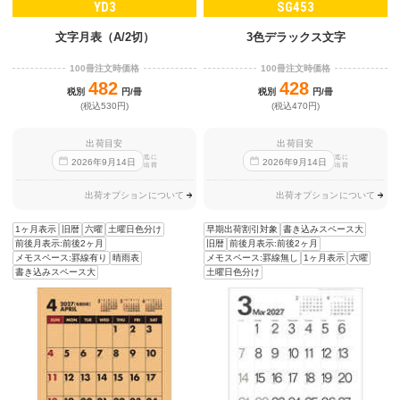
YD3
SG453
文字月表（A/2切）
3色デラックス文字
100冊注文時価格
100冊注文時価格
482
428
税別
円/冊
税別
円/冊
(税込530円)
(税込470円)
出荷目安
出荷目安
迄に
迄に
2026
年
9
月
14
日
2026
年
9
月
14
日
出荷
出荷
出荷オプションについて
出荷オプションについて
1ヶ月表示
旧暦
六曜
土曜日色分け
早期出荷割引対象
書き込みスペース大
前後月表示:前後2ヶ月
旧暦
前後月表示:前後2ヶ月
メモスペース:罫線有り
晴雨表
メモスペース:罫線無し
1ヶ月表示
六曜
書き込みスペース大
土曜日色分け