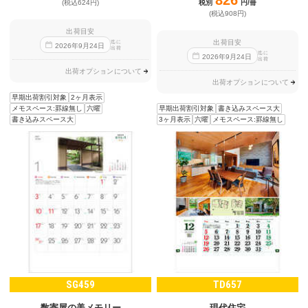
税別
円/冊
(税込624円)
(税込908円)
出荷目安
出荷目安
迄に
2026
年
9
月
24
日
出荷
迄に
2026
年
9
月
24
日
出荷
出荷オプションについて
出荷オプションについて
早期出荷割引対象
2ヶ月表示
早期出荷割引対象
書き込みスペース大
メモスペース:罫線無し
六曜
3ヶ月表示
六曜
メモスペース:罫線無し
書き込みスペース大
SG459
TD657
数寄屋の美メモリー
現代住宅