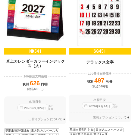
NK541
SG451
卓上カレンダーカラーインデック
デラックス文字
ス（大）
100冊注文時価格
100冊注文時価格
497
626
税別
円/冊
税別
円/冊
(税込546円)
(税込688円)
出荷目安
出荷目安
迄に
2026
年
9
月
14
日
迄に
出荷
2026
年
9
月
24
日
出荷
出荷オプションについて
出荷オプションについて
早期出荷割引対象
書き込みスペース大
早期出荷割引対象
書き込みスペース大
旧暦
前後月表示:前後2ヶ月