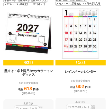
年表ページ
前後月表示:前後3ヶ月以上
メモスペース:罫線無し
1ヶ月表示
六曜
メモスペース:罫線無し
土曜日色分け
NK546
SG448
壁掛け・卓上両用2wayカラーイン
レインボーカレンダー
デックス
100冊注文時価格
100冊注文時価格
602
613
税別
円/冊
税別
円/冊
(税込662円)
(税込674円)
出荷目安
出荷目安
迄に
2026
年
9
月
14
日
迄に
出荷
2026
年
9
月
24
日