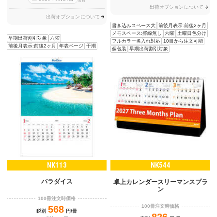
出荷
出荷オプションについて
出荷オプションについて
書き込みスペース大
前後月表示:前後2ヶ月
メモスペース:罫線無し
六曜
土曜日色分け
早期出荷割引対象
六曜
フルカラー名入れ対応
10冊から注文可能
前後月表示:前後2ヶ月
年表ページ
干潮
個包装
早期出荷割引対象
NK113
NK544
パラダイス
卓上カレンダースリーマンスプラ
ン
100冊注文時価格
100冊注文時価格
568
税別
円/冊
826