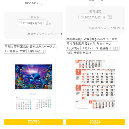
(税込1412円)
出荷目安
迄に
出荷目安
2026
年
9
月
24
日
出荷
迄に
2026
年
9
月
24
日
出荷
出荷オプションについて
出荷オプションについて
早期出荷割引対象
書き込みスペース大
前後月表示:前後2ヶ月
年表ページ
早期出荷割引対象
書き込みスペース大
1ヶ月表示
メモスペース:罫線有り
旧暦
1ヶ月表示
六曜
土曜日色分け
六曜
土曜日色分け
TD759
IC224