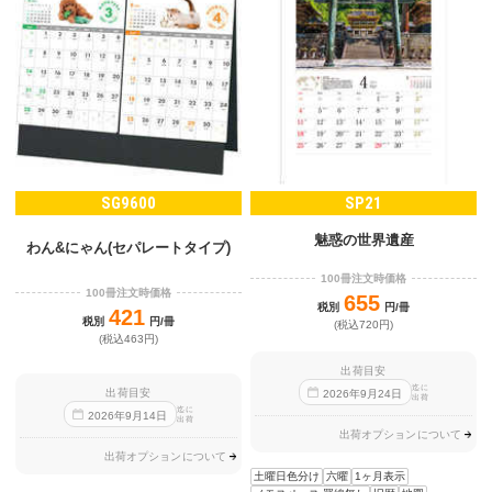
SG9600
SP21
魅惑の世界遺産
わん&にゃん(セパレートタイプ)
100冊注文時価格
100冊注文時価格
655
税別
円/冊
421
税別
円/冊
(税込720円)
(税込463円)
出荷目安
迄に
出荷目安
2026
年
9
月
24
日
出荷
迄に
2026
年
9
月
14
日
出荷
出荷オプションについて
出荷オプションについて
土曜日色分け
六曜
1ヶ月表示