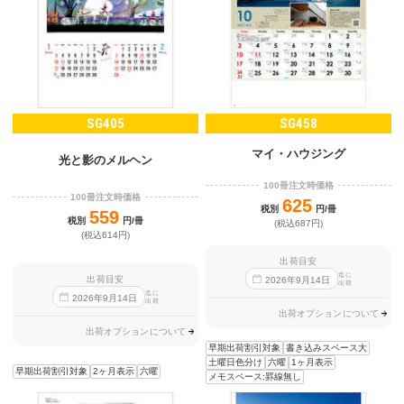
SG405
SG458
マイ・ハウジング
光と影のメルヘン
100冊注文時価格
100冊注文時価格
625
税別
円/冊
559
税別
円/冊
(税込687円)
(税込614円)
出荷目安
迄に
出荷目安
2026
年
9
月
14
日
出荷
迄に
2026
年
9
月
14
日
出荷
出荷オプションについて
出荷オプションについて
早期出荷割引対象
書き込みスペース大
土曜日色分け
六曜
1ヶ月表示
早期出荷割引対象
2ヶ月表示
六曜
メモスペース:罫線無し