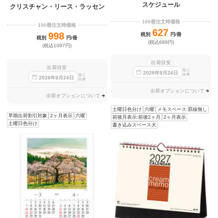
スケジュール
クリスチャン・リース・ラッセン
100冊注文時価格
100冊注文時価格
627
998
税別
円/冊
税別
円/冊
(税込689円)
(税込1097円)
出荷目安
出荷目安
迄に
2026
年
9
月
24
日
出荷
迄に
2026
年
9
月
24
日
出荷
出荷オプションについて
出荷オプションについて
土曜日色分け
六曜
メモスペース:罫線無し
早期出荷割引対象
2ヶ月表示
六曜
前後月表示:前後2ヶ月
2ヶ月表示
土曜日色分け
書き込みスペース大