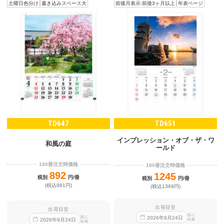
土曜日色分け
書き込みスペース大
前後月表示:前後3ヶ月以上
年表ページ
TD647
TD651
インプレッション・オブ・ザ・ワ
和風の庭
ールド
100冊注文時価格
100冊注文時価格
892
1245
税別
円/冊
税別
円/冊
(税込981円)
(税込1369円)
出荷目安
出荷目安
迄に
迄に
2026
年
9
月
24
日
2026
年
9
月
24
日
出荷
出荷