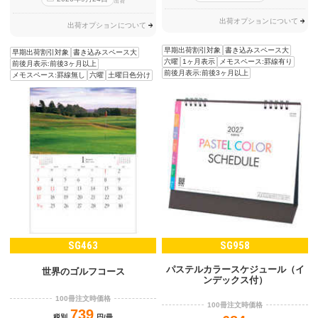
出荷
出荷オプションについて
出荷オプションについて
早期出荷割引対象
書き込みスペース大
早期出荷割引対象
書き込みスペース大
六曜
1ヶ月表示
メモスペース:罫線有り
前後月表示:前後3ヶ月以上
前後月表示:前後3ヶ月以上
メモスペース:罫線無し
六曜
土曜日色分け
SG463
SG958
パステルカラースケジュール（イ
世界のゴルフコース
ンデックス付）
100冊注文時価格
100冊注文時価格
739
税別
円/冊