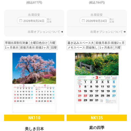
(税込877円)
(税込784円)
出荷目安
出荷目安
迄に
迄に
2026
年
9
月
24
日
2026
年
9
月
24
日
出荷
出荷
出荷オプションについて
出荷オプションについて
早期出荷割引対象
土曜日色分け
六曜
書き込みスペース大
前後月表示:前後2ヶ月
1ヶ月表示
前後月表示:前後2ヶ月
旧暦
メモスペース:罫線無し
1ヶ月表示
六曜
NK110
NK135
庭の四季
美しき日本