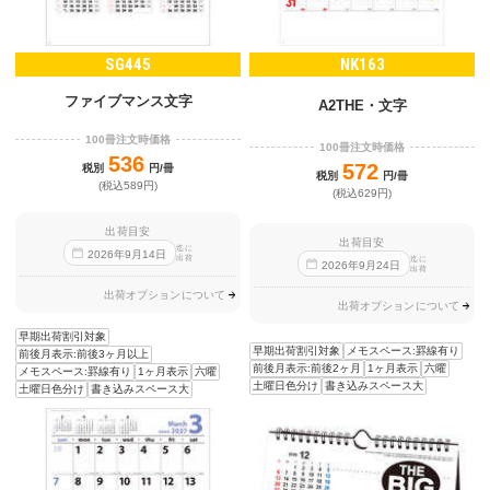
SG445
NK163
ファイブマンス文字
A2THE・文字
100冊注文時価格
100冊注文時価格
536
572
税別
円/冊
税別
円/冊
(税込589円)
(税込629円)
出荷目安
出荷目安
迄に
2026
年
9
月
14
日
出荷
迄に
2026
年
9
月
24
日
出荷
出荷オプションについて
出荷オプションについて
早期出荷割引対象
早期出荷割引対象
メモスペース:罫線有り
前後月表示:前後3ヶ月以上
前後月表示:前後2ヶ月
1ヶ月表示
六曜
メモスペース:罫線有り
1ヶ月表示
六曜
土曜日色分け
書き込みスペース大
土曜日色分け
書き込みスペース大