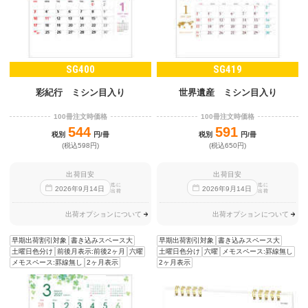
SG400
SG419
彩紀行 ミシン目入り
世界遺産 ミシン目入り
100冊注文時価格
100冊注文時価格
544
591
税別
円/冊
税別
円/冊
(税込598円)
(税込650円)
出荷目安
出荷目安
迄に
迄に
2026
年
9
月
14
日
2026
年
9
月
14
日
出荷
出荷
出荷オプションについて
出荷オプションについて
早期出荷割引対象
書き込みスペース大
早期出荷割引対象
書き込みスペース大
土曜日色分け
前後月表示:前後2ヶ月
六曜
土曜日色分け
六曜
メモスペース:罫線無し
メモスペース:罫線無し
2ヶ月表示
2ヶ月表示