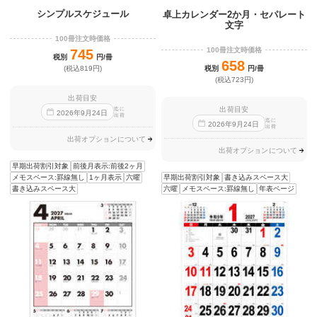
シンプルスケジュール
卓上カレンダー2か月・セパレート
文字
100冊注文時価格
100冊注文時価格
745
税別
円/冊
658
税別
円/冊
(税込819円)
(税込723円)
出荷目安
出荷目安
迄に
2026
年
9
月
24
日
出荷
迄に
2026
年
9
月
24
日
出荷
出荷オプションについて
出荷オプションについて
早期出荷割引対象
前後月表示:前後2ヶ月
早期出荷割引対象
書き込みスペース大
メモスペース:罫線無し
1ヶ月表示
六曜
六曜
メモスペース:罫線無し
年表ページ
書き込みスペース大