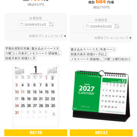
684
税別
円/冊
(税込812円)
(税込752円)
出荷目安
出荷目安
迄に
2026
年
9
月
14
日
迄に
出荷
2026
年
9
月
14
日
出荷
出荷オプションについて
出荷オプションについて
早期出荷割引対象
書き込みスペース大
書き込みスペース大
年表ページ
六曜
1ヶ月表示
メモスペース:罫線無し
前後月表示:前後3ヶ月以上
前後月表示:前後2ヶ月
メモスペース:罫線無し
六曜
土曜日色分け
NK198
NK542