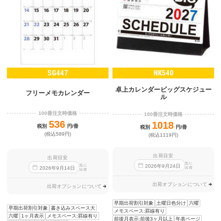
SG447
NK540
卓上カレンダービッグスケジュー
フリーメモカレンダー
ル
100冊注文時価格
100冊注文時価格
536
1018
税別
円/冊
税別
円/冊
(税込589円)
(税込1119円)
出荷目安
出荷目安
迄に
迄に
2026
年
9
月
24
日
2026
年
9
月
14
日
出荷
出荷
出荷オプションについて
出荷オプションについて
早期出荷割引対象
土曜日色分け
六曜
早期出荷割引対象
書き込みスペース大
メモスペース:罫線有り
六曜
1ヶ月表示
メモスペース:罫線有り
前後月表示:前後3ヶ月以上
年表ページ