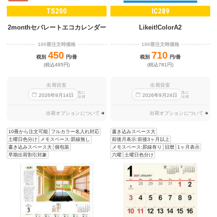
TS200
IC289
2monthセパレートエコカレンダー
Likeit!ColorA2
100冊注文時価格
100冊注文時価格
450
710
税別
円/冊
税別
円/冊
(税込495円)
(税込781円)
出荷目安
出荷目安
迄に
迄に
2026
年
9
月
14
日
2026
年
9
月
24
日
出荷
出荷
出荷オプションについて
出荷オプションについて
10冊から注文可能
フルカラー名入れ対応
書き込みスペース大
土曜日色分け
メモスペース:罫線無し
前後月表示:前後3ヶ月以上
書き込みスペース大
個包装
メモスペース:罫線有り
旧暦
1ヶ月表示
早期出荷割引対象
六曜
土曜日色分け