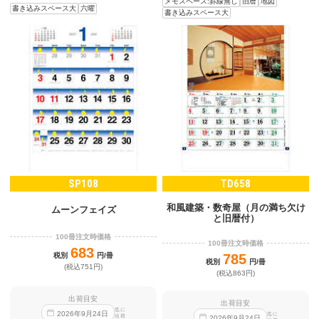
メモスペース:罫線無し
旧暦
地図
書き込みスペース大
六曜
書き込みスペース大
SP108
TD658
和風建築・数奇屋（月の満ち欠け
ムーンフェイズ
と旧暦付）
100冊注文時価格
100冊注文時価格
683
税別
円/冊
785
税別
円/冊
(税込751円)
(税込863円)
出荷目安
出荷目安
迄に
2026
年
9
月
24
日
迄に
出荷
2026
年
9
月
24
日