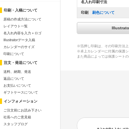
名入れ印刷寸法
印刷・入稿について
印刷
刷色について
原稿の作成方法について
レイアウト一覧
Illus
名入れ内容を入力＋ロゴ
Illustratorデータ入稿
※箔押し印刷は、その印刷方法上
カレンダーのサイズ
※卓上カレンダーに付属の保護シ
印刷について
また商品によっては保護シートの
注文・発送について
送料、納期、発送
返品について
お支払いについて
ギフトケースについて
インフォメーション
ご注文前にお読み下さい
社長へのご意見箱
スタッフブログ