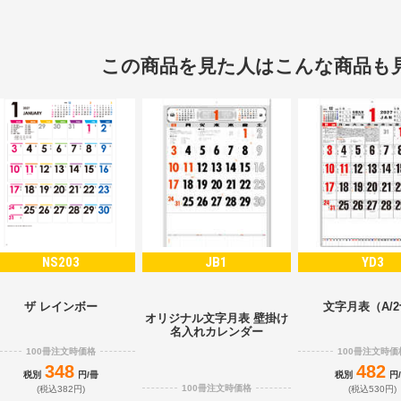
この商品を見た人はこんな商品も
NS203
JB1
YD3
ザ レインボー
文字月表（A/
オリジナル文字月表 壁掛け
名入れカレンダー
100冊注文時価格
100冊注文時価
348
482
税別
円/冊
税別
円
100冊注文時価格
(税込382円)
(税込530円)