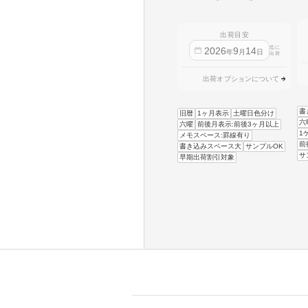
出荷目安
迄に
2026
9
14
年
月
日
出荷
出荷オプションについて
書
旧暦
1ヶ月表示
土曜日色分け
六
六曜
前後月表示:前後3ヶ月以上
1
メモスペース:罫線有り
前
書き込みスペース大
サンプルOK
サ
早期出荷割引対象