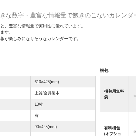
きな数字・豊富な情報量で飽きのこないカレンダ
字と、豊富な情報量で実用性に優れています。
います。
情報が楽しみになりそうなカレンダーです。
梱包
610×425(mm)
梱包用無料
上質/金具製本
袋
13枚
有
90×425(mm)
有料梱包
(オプショ