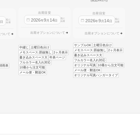
(税込442円)
出荷目安
出荷目安
迄に
2026
9
14
迄に
2026
9
14
迄に
4
年
月
日
年
月
日
日
出荷
出荷
出荷
出荷オプションについて
出荷オプションについて
について
サンプルOK
土曜日色分け
中綴じ
土曜日色分け
メモスペース:罫線無し
2ヶ月表示
メモスペース:罫線無し
2ヶ月表示
書き込みスペース大
書き込みスペース大
年表ページ
フルカラー名入れ対応
フルカラー名入れ対応
オリジナル写真
10冊から注文可能
晴雨表
10冊から注文可能
メール便・郵送OK
メール便・郵送OK
オリジナル写真ハンガータイプ