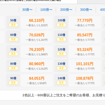
場合/昨年の原稿をご利用の場合/Illustrator入稿の場合
30冊〜
100冊〜
200冊〜
300冊〜
40
66,110円
77,770円
50冊
100冊
注文
注文
一冊当たり1,322円
一冊当たり777円
70,026円
85,547円
60冊
110冊
注文
注文
一冊当たり1,167円
一冊当たり777円
76,230円
93,324円
70冊
120冊
注文
注文
一冊当たり1,089円
一冊当たり777円
80,960円
101,101円
80冊
130冊
注文
注文
一冊当たり1,012円
一冊当たり777円
84,051円
108,878円
90冊
140冊
注文
注文
一冊当たり933円
一冊当たり777円
2色以上・600冊以上ご注文をご希望のお客様、お見積