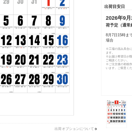
出荷目安日
2026年9月
荷予定（通常
8月7日15時
場合
※工場の混み具合
ます。
※お届け希望日が
ご相談ください。
※ご注文後の初校作
います。ご留意く
出荷オプションについて