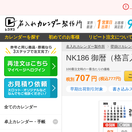
カレンダーを探す
初めてのお客様
リピート注文につい
名入れカレンダー製作所
壁掛けカレン
NK186 御暦（格
100冊注文時の一冊当たりの価格
707
円
(税込777円)
税別
早期出荷割引対象
書き込み
全てのカレンダー
卓上カレンダー・手帳