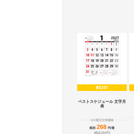
NS201
ベストスケジュール 文字月
表
100冊注文時価格
268
税別
円/冊
(税込294円)