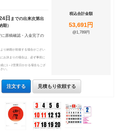
税込合計金額
24日
までの出来次第出
53,691円
納期）
@1,789円
までに原稿確認・入金完了の
により納期が前後する場合がござい
既にお決まりの場合は、必ず事前に
成に1～2営業日かかる場合もござ
ださい。
注文する
見積もり依頼する