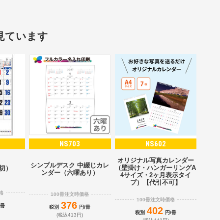
見ています
NS703
NS602
オリジナル写真カレンダー
シンプルデスク 中綴じカレ
（壁掛け・ハンガーリングA
2切）
ンダー（六曜あり）
4サイズ・2ヶ月表示タイ
プ）【代引不可】
格
100冊注文時価格
100冊注文時価格
376
/冊
税別
円/冊
402
税別
円/冊
(税込413円)