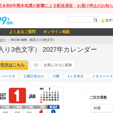
【令和8年熊本地震の影響による配送遅延・お届け停止のお知
ログ
て
よくあるご質問
オンライン相談
ダー
NK186 御暦（格言入り3色文字）
言入り3色文字） 2027年カレンダー
ご注文はこちら
お気に入りに追加
スペース大
土曜日色分け
六曜
1ヶ月表示
メモスペース
ご注文冊数