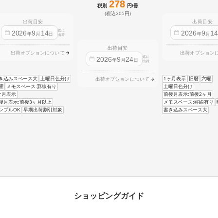
278
税別
円/冊
(税込305円)
出荷目安
出荷目安
迄に
2026
9
14
2026
9
1
年
月
日
年
月
出荷
出荷目安
出荷オプションについて
出荷オプション
迄に
2026
9
24
年
月
日
出荷
き込みスペース大
土曜日色分け
1ヶ月表示
旧暦
六曜
出荷オプションについて
曜
メモスペース:罫線有り
土曜日色分け
ケ月表示
前後月表示:前後2ヶ月
後月表示:前後3ヶ月以上
メモスペース:罫線有り
ンプルOK
早期出荷割引対象
書き込みスペース大
ショッピングガイド