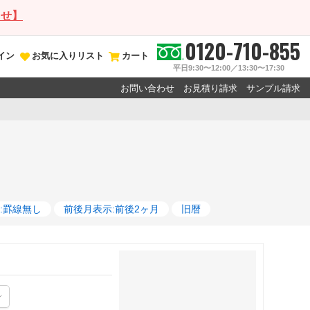
らせ】
0120-710-855
イン
お気に入りリスト
カート
平日9:30〜12:00／13:30〜17:30
お問い合わせ
お見積り請求
サンプル請求
:罫線無し
前後月表示:前後2ヶ月
旧暦