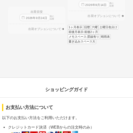
迄に
2026
年
9
月
14
日
出荷
出荷目安
出荷オプションについて
迄に
2026
年
9
月
24
日
出荷
1ヶ月表示
旧暦
六曜
土曜日色分け
出荷オプションについて
前後月表示:前後2ヶ月
メモスペース:罫線有り
晴雨表
書き込みスペース大
ショッピングガイド
お支払い方法について
以下のお支払い方法をご利用いただけます。
クレジットカード決済（WEBからの注文時のみ）