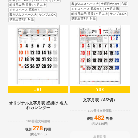
書き込みスペース大
土曜日色分け
六曜
前後月表示:前後3ヶ月以上
メモスペース:罫線有り
1ケ月表示
メモスペース:罫線有り
前後月表示:前後3ヶ月以上
サンプルOK
書き込みスペース大
サンプルOK
早期出荷割引対象
早期出荷割引対象
JB1
YD3
文字月表（A/2切）
オリジナル文字月表 壁掛け 名入
れカレンダー
100冊注文時価格
482
税別
円/冊
100冊注文時価格
(税込530円)
278
税別
円/冊
(税込305円)
出荷目安