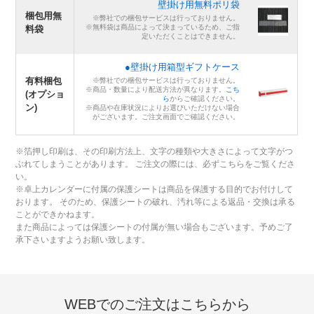
壁掛け用無料ポリ袋
梱包用無
※弊社での梱包サービスは行っておりません。
※無料袋は商品によって決まっているため、ご指
料袋
定いただくことはできません。
●壁掛け用箱型ギフトケース
有料梱包
※弊社での梱包サービスは行っておりません。
※商品・数量により配送方法が異なります。
こち
(オプショ
ら
からご確認ください。
ン)
※商品や在庫状況によりお選びいただけない場合
がございます。ご注文画面でご確認ください。
※箔押し印刷は、その印刷方法上、文字の種類や大きさによって文字がつ
ぶれてしまうことがあります。 ご注文の際には、必ずこちらをご覧くださ
い。
※卓上カレンダーに付属の保護シートは商品を保護する目的でお付けして
おります。 そのため、保護シートの破れ、汚れ等による返品・交換は承る
ことができかねます。
また商品によっては保護シートの付属が無い場合もございます。予めご了
承下さいますようお願い致します。
WEBでのご注文はこちらから