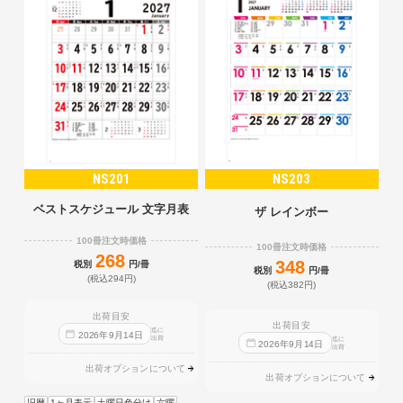
NS201
NS203
ベストスケジュール 文字月表
ザ レインボー
100冊注文時価格
100冊注文時価格
268
348
税別
円/冊
税別
円/冊
(税込294円)
(税込382円)
出荷目安
出荷目安
迄に
2026
年
9
月
14
日
出荷
迄に
2026
年
9
月
14
日
出荷
出荷オプションについて
出荷オプションについて
旧暦
1ヶ月表示
土曜日色分け
六曜