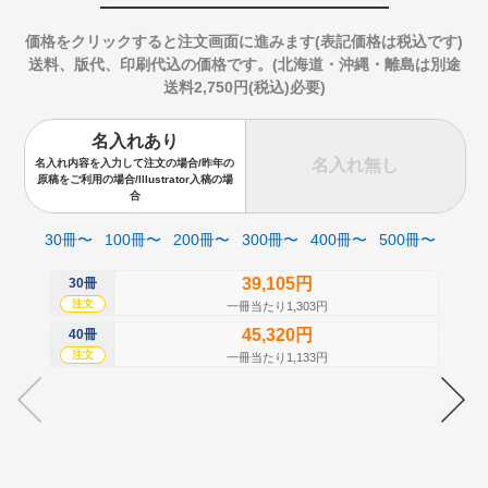
価格をクリックすると注文画面に進みます(表記価格は税込です)
送料、版代、印刷代込の価格です。(北海道・沖縄・離島は別途
送料2,750円(税込)必要)
名入れあり
名入れ無し
名入れ内容を入力して注文の場合/昨年の
原稿をご利用の場合/Illustrator入稿の場
合
30冊〜
100冊〜
200冊〜
300冊〜
400冊〜
500冊〜
39,105円
30冊
50
注文
注
一冊当たり1,303円
45,320円
40冊
60
注文
注
一冊当たり1,133円
70
注
80
注