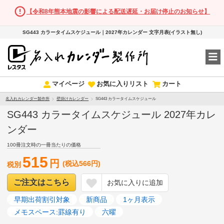
【令和8年熊本地震の影響による配送遅延・お届け停止のお知らせ】
SG443 カラータイムスケジュール｜2027年カレンダー 文字月表(イラスト無し)
マイページ
お気に入りリスト
カート
名入れカレンダー製作所
壁掛けカレンダー
SG443 カラータイムスケジュール
SG443 カラータイムスケジュール 2027年カレ
ンダー
100冊注文時の一冊当たりの価格
515
円
(税込566円)
税別
ご注文はこちら
お気に入りに追加
早期出荷割引対象
新商品
1ヶ月表示
メモスペース:罫線有り
六曜