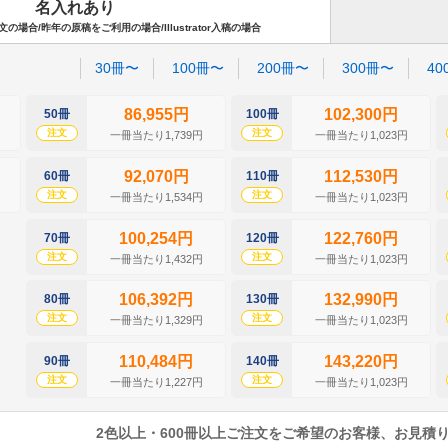
名入れあり
場合/昨年の原稿をご利用の場合/Illustrator入稿の場合
30冊〜
100冊〜
200冊〜
300冊〜
40
86,955円
102,300円
50冊
100冊
注文
注文
一冊当たり1,739円
一冊当たり1,023円
92,070円
112,530円
60冊
110冊
注文
注文
一冊当たり1,534円
一冊当たり1,023円
100,254円
122,760円
70冊
120冊
注文
注文
一冊当たり1,432円
一冊当たり1,023円
106,392円
132,990円
80冊
130冊
注文
注文
一冊当たり1,329円
一冊当たり1,023円
110,484円
143,220円
90冊
140冊
注文
注文
一冊当たり1,227円
一冊当たり1,023円
2色以上・600冊以上ご注文をご希望のお客様、お見積