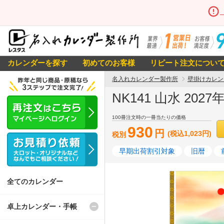
カレンダーを探す
初めてのお客様
リピート注文につい
名入れカレンダー製作所
壁掛けカレン
NK141 山水 20
100冊注文時の一冊当たりの価格
930
円
(税込1,023円)
税別
早期出荷割引対象
旧暦
全てのカレンダー
卓上カレンダー・手帳