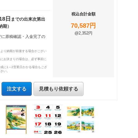
税込合計金額
18日
までの出来次第出
70,587円
納期）
@2,352円
までに原稿確認・入金完了の
により納期が前後する場合がござい
既にお決まりの場合は、必ず事前に
成に1～2営業日かかる場合もござ
ださい。
注文する
見積もり依頼する