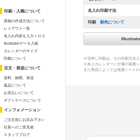
名入れ印刷寸法
印刷・入稿について
原稿の作成方法について
印刷
刷色について
レイアウト一覧
名入れ内容を入力＋ロゴ
Illus
Illustratorデータ入稿
カレンダーのサイズ
印刷について
※箔押し印刷は、その印刷方法上
※卓上カレンダーに付属の保護シ
注文・発送について
また商品によっては保護シートの
送料、納期、発送
返品について
お支払いについて
ギフトケースについて
インフォメーション
ご注文前にお読み下さい
社長へのご意見箱
スタッフブログ