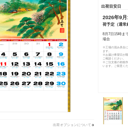
出荷目安日
2026年9月
荷予定（通常
8月7日15時
場合
※工場の混み具合
ます。
※お届け希望日が
ご相談ください。
※ご注文後の初校作
います。ご留意く
出荷オプションについて