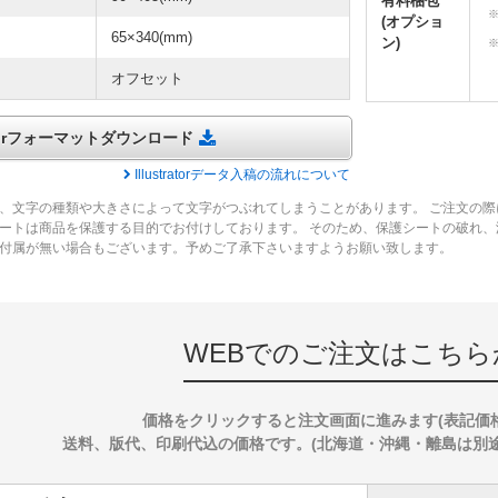
有料梱包
(オプショ
65×340(mm)
ン)
オフセット
tratorフォーマットダウンロード
Illustratorデータ入稿の流れについて
、文字の種類や大きさによって文字がつぶれてしまうことがあります。 ご注文の際
ートは商品を保護する目的でお付けしております。 そのため、保護シートの破れ
付属が無い場合もございます。予めご了承下さいますようお願い致します。
WEBでのご注文はこちら
価格をクリックすると注文画面に進みます(表記価
送料、版代、印刷代込の価格です。(北海道・沖縄・離島は別途送料