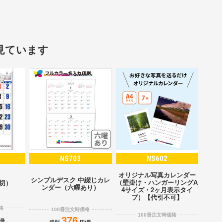
見ています
NS703
NS602
オリジナル写真カレンダー
シンプルデスク 中綴じカレ
（壁掛け・ハンガーリングA
2切）
ンダー（六曜あり）
4サイズ・2ヶ月表示タイ
プ）【代引不可】
格
100冊注文時価格
100冊注文時価格
376
/冊