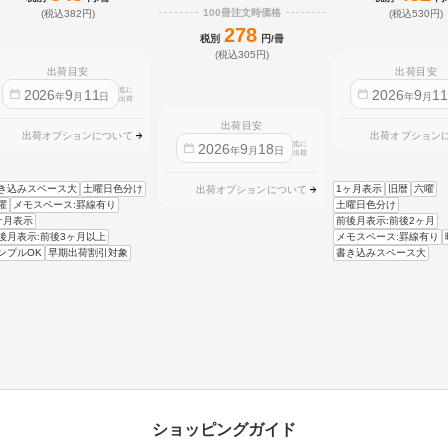
100冊注文時価格
(税込382円)
(税込530円)
278
税別
円/冊
(税込305円)
出荷目安
出荷目安
迄に
2026
9
11
2026
9
1
年
月
日
年
月
出荷
出荷目安
出荷オプションについて
出荷オプション
迄に
2026
9
18
年
月
日
出荷
き込みスペース大
土曜日色分け
1ヶ月表示
旧暦
六曜
出荷オプションについて
曜
メモスペース:罫線有り
土曜日色分け
ケ月表示
前後月表示:前後2ヶ月
後月表示:前後3ヶ月以上
メモスペース:罫線有り
ンプルOK
早期出荷割引対象
書き込みスペース大
ショッピングガイド