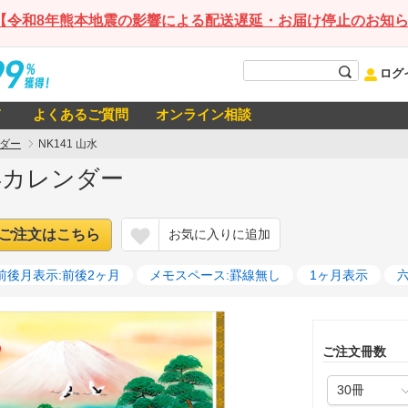
【令和8年熊本地震の影響による配送遅延・お届け停止のお知
ログ
て
よくあるご質問
オンライン相談
ダー
NK141 山水
27年カレンダー
ご注文はこちら
お気に入りに追加
前後月表示:前後2ヶ月
メモスペース:罫線無し
1ヶ月表示
ご注文冊数