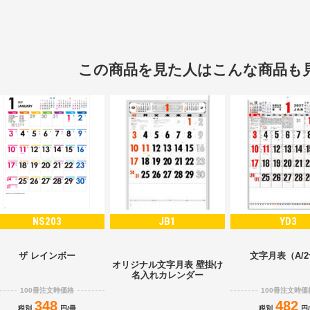
この商品を見た人はこんな商品も
NS203
JB1
YD3
ザ レインボー
文字月表（A/
オリジナル文字月表 壁掛け
名入れカレンダー
100冊注文時価格
100冊注文時価
348
482
税別
円/冊
税別
円