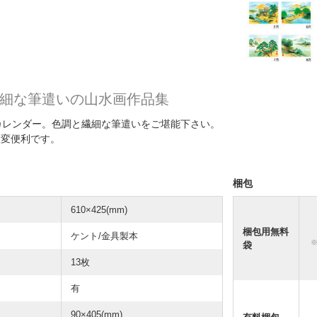
細な筆遣いの山水画作品集
カレンダー。色調と繊細な筆遣いをご堪能下さい。
大変便利です。
梱包
610×425(mm)
梱包用無料
ケント/金具製本
袋
13枚
有
90×405(mm)