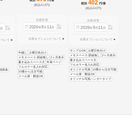
税別
円/冊
402
税別
円/冊
(税込413円)
(税込442円)
出荷目安
出荷目安
迄に
2026
9
11
迄に
2026
9
11
迄に
1
年
月
日
年
月
日
日
出荷
出荷
出荷
出荷オプションについて
出荷オプションについて
について
サンプルOK
土曜日色分け
中綴じ
土曜日色分け
メモスペース:罫線無し
2ヶ月表示
メモスペース:罫線無し
2ヶ月表示
書き込みスペース大
書き込みスペース大
年表ページ
フルカラー名入れ対応
フルカラー名入れ対応
オリジナル写真
10冊から注文可能
晴雨表
10冊から注文可能
メール便・郵送OK
メール便・郵送OK
オリジナル写真ハンガータイプ