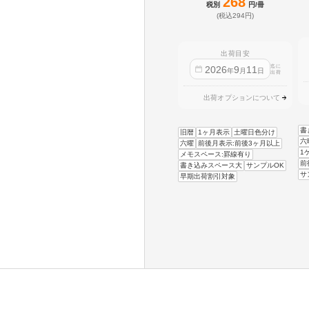
268
税別
円/冊
(税込294円)
出荷目安
迄に
2026
9
11
年
月
日
出荷
出荷オプションについて
書
旧暦
1ヶ月表示
土曜日色分け
六
六曜
前後月表示:前後3ヶ月以上
1
メモスペース:罫線有り
前
書き込みスペース大
サンプルOK
サ
早期出荷割引対象