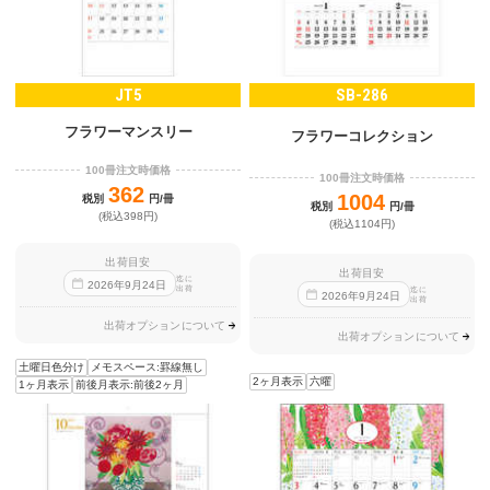
JT5
SB-286
フラワーマンスリー
フラワーコレクション
100冊注文時価格
100冊注文時価格
362
1004
税別
円/冊
税別
円/冊
(税込398円)
(税込1104円)
出荷目安
出荷目安
迄に
2026
年
9
月
24
日
出荷
迄に
2026
年
9
月
24
日
出荷
出荷オプションについて
出荷オプションについて
土曜日色分け
メモスペース:罫線無し
2ヶ月表示
六曜
1ヶ月表示
前後月表示:前後2ヶ月