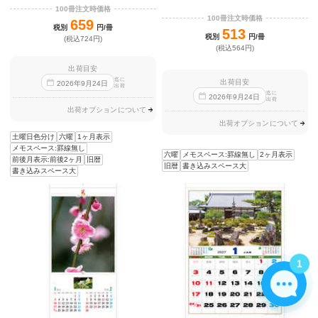
100冊注文時価格
100冊注文時価格
659
税別
円/冊
513
税別
円/冊
(税込724円)
(税込564円)
出荷目安
迄に
出荷目安
2026
年
9
月
24
日
出荷
迄に
2026
年
9
月
24
日
出荷
出荷オプションについて
出荷オプションについて
土曜日色分け
六曜
1ヶ月表示
メモスペース:罫線無し
六曜
メモスペース:罫線無し
2ヶ月表示
前後月表示:前後2ヶ月
旧暦
旧暦
書き込みスペース大
書き込みスペース大
1