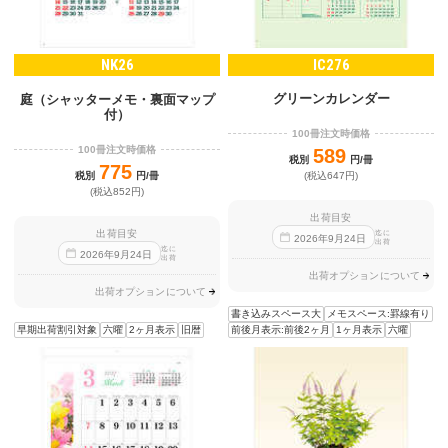
NK26
IC276
グリーンカレンダー
庭（シャッターメモ・裏面マップ
付）
100冊注文時価格
100冊注文時価格
589
税別
円/冊
775
税別
円/冊
(税込647円)
(税込852円)
出荷目安
出荷目安
迄に
2026
年
9
月
24
日
出荷
迄に
2026
年
9
月
24
日
出荷
出荷オプションについて
出荷オプションについて
書き込みスペース大
メモスペース:罫線有り
早期出荷割引対象
六曜
2ヶ月表示
旧暦
前後月表示:前後2ヶ月
1ヶ月表示
六曜