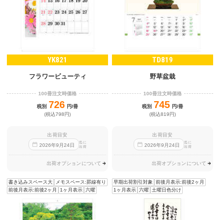
YK821
TD819
フラワービューティ
野草盆栽
100冊注文時価格
100冊注文時価格
726
745
税別
円/冊
税別
円/冊
(税込798円)
(税込819円)
出荷目安
出荷目安
迄に
迄に
2026
年
9
月
24
日
2026
年
9
月
24
日
出荷
出荷
出荷オプションについて
出荷オプションについて
書き込みスペース大
メモスペース:罫線有り
早期出荷割引対象
前後月表示:前後2ヶ月
前後月表示:前後2ヶ月
1ヶ月表示
六曜
1ヶ月表示
六曜
土曜日色分け