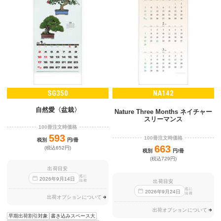
SG350
NA142
自然愛〈盆栽〉
Nature Three Months ネイチャー
スリーマンス
100冊注文時価格
593
100冊注文時価格
税別
円/冊
663
(税込652円)
税別
円/冊
(税込729円)
出荷目安
迄に
2026
年
9
月
14
日
出荷目安
出荷
迄に
2026
年
9
月
24
日
出荷
出荷オプションについて
出荷オプションについて
早期出荷割引対象
書き込みスペース大