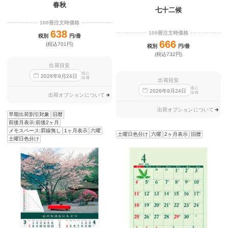
春秋
七十二候
100冊注文時価格
638
100冊注文時価格
税別
円/冊
666
(税込701円)
税別
円/冊
(税込732円)
出荷目安
迄に
2026
年
9
月
24
日
出荷
出荷目安
迄に
2026
年
9
月
24
日
出荷
出荷オプションについて
出荷オプションについて
早期出荷割引対象
旧暦
前後月表示:前後2ヶ月
メモスペース:罫線無し
1ヶ月表示
六曜
土曜日色分け
六曜
2ヶ月表示
旧暦
土曜日色分け