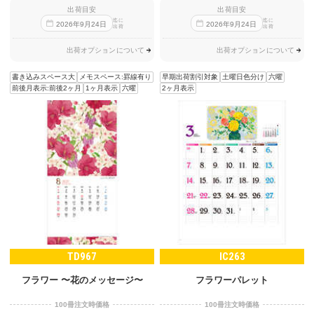
出荷目安
出荷目安
迄に
迄に
2026
年
9
月
24
日
2026
年
9
月
24
日
出荷
出荷
出荷オプションについて
出荷オプションについて
書き込みスペース大
メモスペース:罫線有り
早期出荷割引対象
土曜日色分け
六曜
前後月表示:前後2ヶ月
1ヶ月表示
六曜
2ヶ月表示
TD967
IC263
フラワー 〜花のメッセージ〜
フラワーパレット
100冊注文時価格
100冊注文時価格