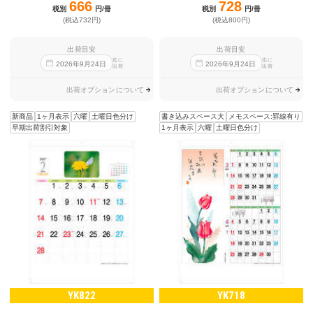
666
728
税別
円/冊
税別
円/冊
(税込732円)
(税込800円)
出荷目安
出荷目安
迄に
迄に
2026
年
9
月
24
日
2026
年
9
月
24
日
出荷
出荷
出荷オプションについて
出荷オプションについて
新商品
1ヶ月表示
六曜
土曜日色分け
書き込みスペース大
メモスペース:罫線有り
早期出荷割引対象
1ヶ月表示
六曜
土曜日色分け
YK822
YK718