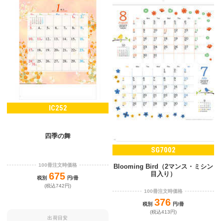
IC252
四季の舞
SG7002
100冊注文時価格
Blooming Bird（2マンス・ミシン
目入り）
675
税別
円/冊
(税込742円)
100冊注文時価格
376
税別
円/冊
(税込413円)
出荷目安