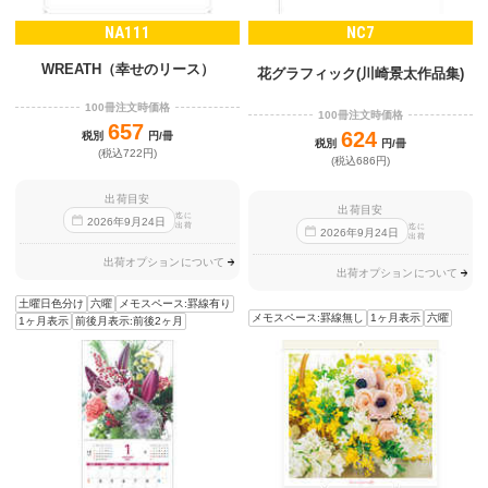
NA111
NC7
WREATH（幸せのリース）
花グラフィック(川崎景太作品集)
100冊注文時価格
100冊注文時価格
657
624
税別
円/冊
税別
円/冊
(税込722円)
(税込686円)
出荷目安
出荷目安
迄に
2026
年
9
月
24
日
出荷
迄に
2026
年
9
月
24
日
出荷
出荷オプションについて
出荷オプションについて
土曜日色分け
六曜
メモスペース:罫線有り
メモスペース:罫線無し
1ヶ月表示
六曜
1ヶ月表示
前後月表示:前後2ヶ月