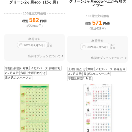
グリーン3ヶ月ecoS〜上から順タ
グリーン2ヶ月eco（15ヶ月）
イプ〜
100冊注文時価格
100冊注文時価格
582
税別
円/冊
571
税別
円/冊
(税込640円)
(税込628円)
出荷目安
出荷目安
迄に
2026
年
9
月
24
日
迄に
出荷
2026
年
9
月
24
日
出荷
出荷オプションについて
出荷オプションについて
早期出荷割引対象
メモスペース:罫線有り
土曜日色分け
六曜
メモスペース:罫線有り
2ヶ月表示
六曜
土曜日色分け
3ヶ月表示
書き込みスペース大
書き込みスペース大
早期出荷割引対象