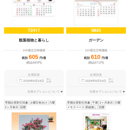
TD917
NK45
観葉植物と暮らし
ガーデン
100冊注文時価格
100冊注文時価格
605
610
税別
円/冊
税別
円/冊
(税込665円)
(税込671円)
出荷目安
出荷目安
迄に
迄に
2026
年
9
月
24
日
2026
年
9
月
24
日
出荷
出荷
出荷オプションについて
出荷オプションについて
早期出荷割引対象
土曜日色分け
六曜
早期出荷割引対象
干潮
2ヶ月表示
六曜
2ヶ月表示
旧暦
メモスペース:罫線無し
旧暦