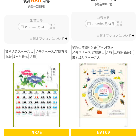
580
税別
円/冊
(税込808円)
(税込638円)
出荷目安
出荷目安
迄に
2026
年
9
月
24
日
出荷
迄に
2026
年
9
月
24
日
出荷
出荷オプションについて
出荷オプションについて
早期出荷割引対象
2ヶ月表示
書き込みスペース大
メモスペース:罫線有り
メモスペース:罫線無し
六曜
土曜日色分け
旧暦
1ヶ月表示
六曜
書き込みスペース大
NK75
NA109