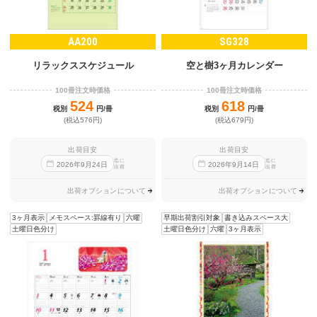
AA200
SG328
リラックススケジュール
空と樹3ヶ月カレンダー
100冊注文時価格
100冊注文時価格
524
618
税別
円/冊
税別
円/冊
(税込576円)
(税込679円)
出荷目安
出荷目安
迄に
迄に
2026
年
9
月
24
日
2026
年
9
月
14
日
出荷
出荷
出荷オプションについて
出荷オプションについて
3ヶ月表示
メモスペース:罫線有り
六曜
早期出荷割引対象
書き込みスペース大
土曜日色分け
土曜日色分け
六曜
3ヶ月表示