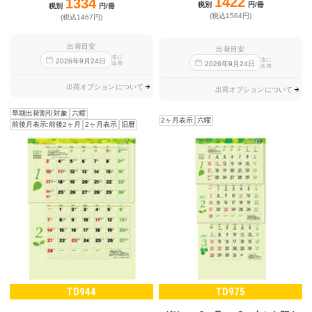
1422
1334
税別
円/冊
税別
円/冊
(税込1564円)
(税込1467円)
出荷目安
出荷目安
迄に
迄に
2026
年
9
月
24
日
2026
年
9
月
24
日
出荷
出荷
出荷オプションについて
出荷オプションについて
早期出荷割引対象
六曜
2ヶ月表示
六曜
前後月表示:前後2ヶ月
2ヶ月表示
旧暦
TD944
TD975