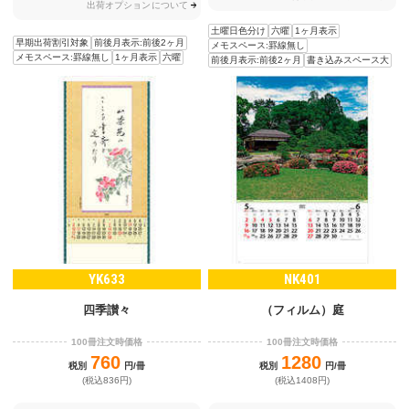
出荷オプションについて
土曜日色分け
六曜
1ヶ月表示
早期出荷割引対象
前後月表示:前後2ヶ月
メモスペース:罫線無し
メモスペース:罫線無し
1ヶ月表示
六曜
前後月表示:前後2ヶ月
書き込みスペース大
YK633
NK401
四季讃々
（フィルム）庭
100冊注文時価格
100冊注文時価格
760
1280
税別
円/冊
税別
円/冊
(税込836円)
(税込1408円)