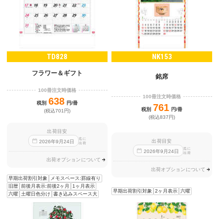
TD828
NK153
フラワー＆ギフト
銘席
100冊注文時価格
100冊注文時価格
638
税別
円/冊
761
税別
円/冊
(税込701円)
(税込837円)
出荷目安
迄に
出荷目安
2026
年
9
月
24
日
出荷
迄に
2026
年
9
月
24
日
出荷
出荷オプションについて
出荷オプションについて
早期出荷割引対象
メモスペース:罫線有り
旧暦
前後月表示:前後2ヶ月
1ヶ月表示
早期出荷割引対象
2ヶ月表示
六曜
六曜
土曜日色分け
書き込みスペース大