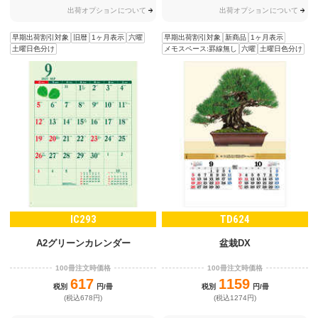
出荷オプションについて
出荷オプションについて
早期出荷割引対象
旧暦
1ヶ月表示
六曜
早期出荷割引対象
新商品
1ヶ月表示
土曜日色分け
メモスペース:罫線無し
六曜
土曜日色分け
IC293
TD624
A2グリーンカレンダー
盆栽DX
100冊注文時価格
100冊注文時価格
617
1159
税別
円/冊
税別
円/冊
(税込678円)
(税込1274円)