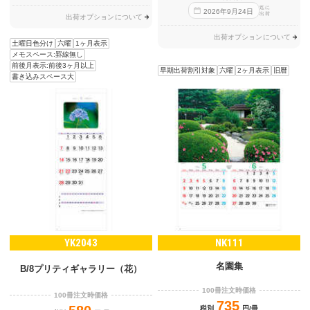
迄に
2026
年
9
月
24
日
出荷
出荷オプションについて
出荷オプションについて
土曜日色分け
六曜
1ヶ月表示
メモスペース:罫線無し
前後月表示:前後3ヶ月以上
早期出荷割引対象
六曜
2ヶ月表示
旧暦
書き込みスペース大
YK2043
NK111
名園集
B/8プリティギャラリー（花）
100冊注文時価格
100冊注文時価格
735
税別
円/冊