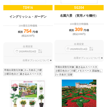
TD916
SG204
名園六景 （実用メモ欄付）
イングリッシュ・ガーデン
100冊注文時価格
100冊注文時価格
309
754
税別
円/冊
税別
円/冊
(税込339円)
(税込829円)
出荷目安
出荷目安
迄に
2026
年
9
月
14
日
出荷
迄に
2026
年
9
月
24
日
出荷
出荷オプションについて
出荷オプションについて
早期出荷割引対象
書き込みスペース大
早期出荷割引対象
2ヶ月表示
六曜
土曜日色分け
六曜
メモスペース:罫線無し
土曜日色分け
書き込みスペース大
2ヶ月表示
旧暦