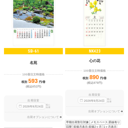
SB-61
NK423
心の花
名苑
100冊注文時価格
100冊注文時価格
890
税別
円/冊
593
税別
円/冊
(税込979円)
(税込652円)
出荷目安
迄に
出荷目安
2026
年
9
月
24
日
出荷
迄に
2026
年
9
月
24
日
出荷
出荷オプションについて
出荷オプションについて
早期出荷割引対象
メモスペース:罫線有り
旧暦
前後月表示:前後2ヶ月
1ヶ月表示