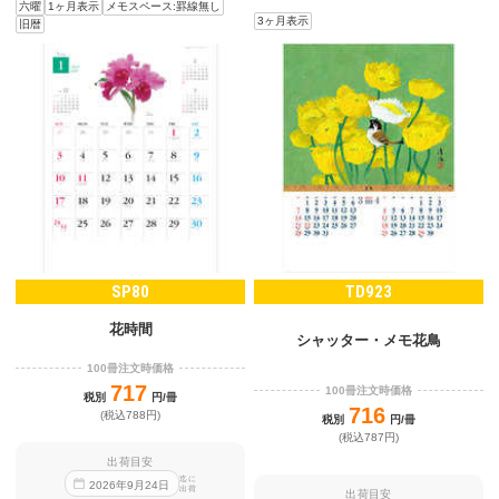
六曜
1ヶ月表示
メモスペース:罫線無し
3ヶ月表示
旧暦
SP80
TD923
花時間
シャッター・メモ花鳥
100冊注文時価格
717
100冊注文時価格
税別
円/冊
716
(税込788円)
税別
円/冊
(税込787円)
出荷目安
迄に
2026
年
9
月
24
日
出荷
出荷目安