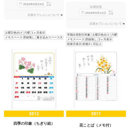
迄に
2026
年
9
月
24
日
出荷
出荷目安
迄に
2026
年
9
月
14
日
出荷
出荷オプションについて
出荷オプションについて
土曜日色分け
六曜
1ヶ月表示
早期出荷割引対象
土曜日色分け
六曜
メモスペース:罫線無し
書き込みスペース大
メモスペース:罫線無し
2ヶ月表示
前後月表示:前後3ヶ月以上
SD12
SD11
四季の印象（ちぎり絵）
花ことば（メモ付）