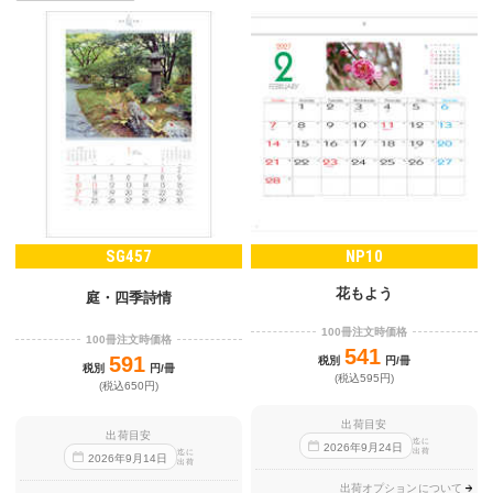
SG457
NP10
花もよう
庭・四季詩情
100冊注文時価格
100冊注文時価格
541
591
税別
円/冊
税別
円/冊
(税込595円)
(税込650円)
出荷目安
出荷目安
迄に
2026
年
9
月
24
日
出荷
迄に
2026
年
9
月
14
日
出荷
出荷オプションについて