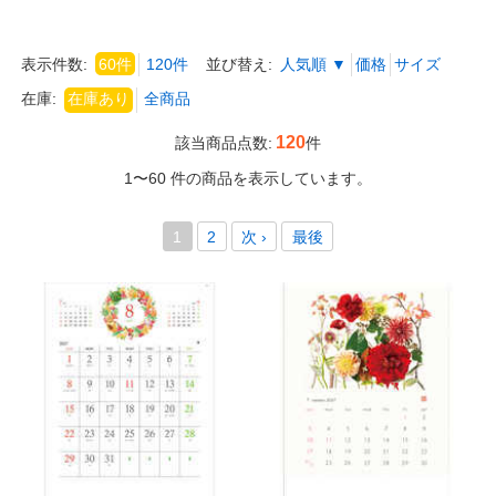
表示件数:
60件
120件
並び替え:
人気順 ▼
価格
サイズ
在庫:
120
該当商品点数:
件
1〜60 件の商品を表示しています。
1
2
次 ›
最後