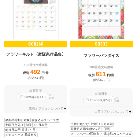
SG8260
SR533
フラワーキルト〈彦阪泉作品集〉
フラワーパラダイス
100冊注文時価格
100冊注文時価格
492
611
税別
円/冊
税別
円/冊
(税込541円)
(税込672円)
出荷目安
出荷目安
迄に
2026
年
9
月
14
日
出荷
迄に
2026
年
9
月
24
日
出荷
出荷オプションについて
出荷オプションについて
早期出荷割引対象
書き込みスペース大
土曜日色分け
六曜
1ヶ月表示
土曜日色分け
六曜
1ヶ月表示
前後月表示:前後2ヶ月
旧暦
前後月表示:前後2ヶ月
メモスペース:罫線有り
書き込みスペース大
メモスペース:罫線有り