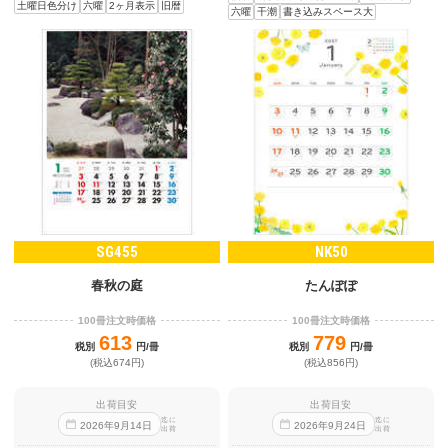
土曜日色分け
六曜
2ヶ月表示
旧暦
六曜
干潮
書き込みスペース大
SG455
NK50
春秋の庭
たんぽぽ
100冊注文時価格
100冊注文時価格
613
779
税別
円/冊
税別
円/冊
(税込674円)
(税込856円)
出荷目安
出荷目安
迄に
迄に
2026
年
9
月
14
日
2026
年
9
月
24
日
出荷
出荷