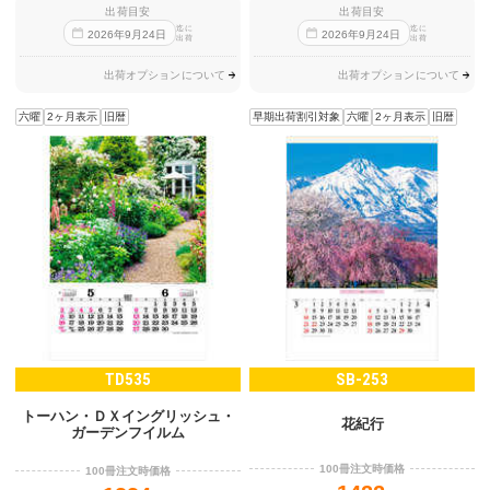
出荷目安
出荷目安
迄に
迄に
2026
年
9
月
24
日
2026
年
9
月
24
日
出荷
出荷
出荷オプションについて
出荷オプションについて
六曜
2ヶ月表示
旧暦
早期出荷割引対象
六曜
2ヶ月表示
旧暦
TD535
SB-253
トーハン・ＤＸイングリッシュ・
花紀行
ガーデンフイルム
100冊注文時価格
100冊注文時価格