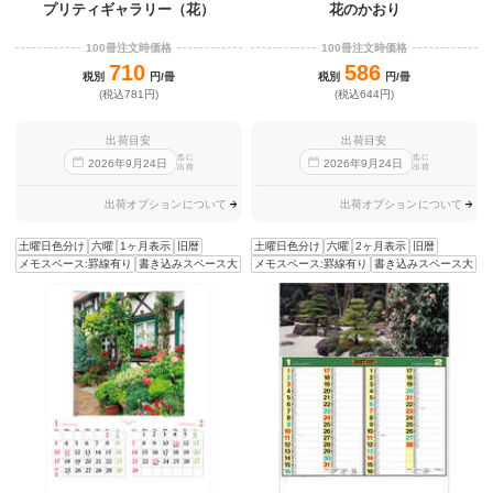
プリティギャラリー（花）
花のかおり
100冊注文時価格
100冊注文時価格
710
586
税別
円/冊
税別
円/冊
(税込781円)
(税込644円)
出荷目安
出荷目安
迄に
迄に
2026
年
9
月
24
日
2026
年
9
月
24
日
出荷
出荷
出荷オプションについて
出荷オプションについて
土曜日色分け
六曜
1ヶ月表示
旧暦
土曜日色分け
六曜
2ヶ月表示
旧暦
メモスペース:罫線有り
書き込みスペース大
メモスペース:罫線有り
書き込みスペース大