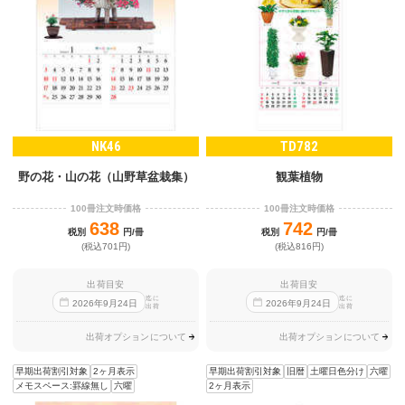
NK46
TD782
野の花・山の花（山野草盆栽集）
観葉植物
100冊注文時価格
100冊注文時価格
638
742
税別
円/冊
税別
円/冊
(税込701円)
(税込816円)
出荷目安
出荷目安
迄に
迄に
2026
年
9
月
24
日
2026
年
9
月
24
日
出荷
出荷
出荷オプションについて
出荷オプションについて
早期出荷割引対象
2ヶ月表示
早期出荷割引対象
旧暦
土曜日色分け
六曜
メモスペース:罫線無し
六曜
2ヶ月表示