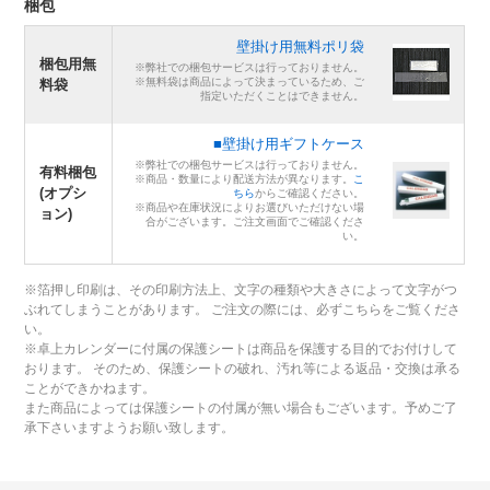
梱包
壁掛け用無料ポリ袋
梱包用無
※弊社での梱包サービスは行っておりません。
※無料袋は商品によって決まっているため、ご
料袋
指定いただくことはできません。
■壁掛け用ギフトケース
※弊社での梱包サービスは行っておりません。
有料梱包
※商品・数量により配送方法が異なります。
こ
(オプシ
ちら
からご確認ください。
※商品や在庫状況によりお選びいただけない場
ョン)
合がございます。ご注文画面でご確認くださ
い。
※箔押し印刷は、その印刷方法上、文字の種類や大きさによって文字がつ
ぶれてしまうことがあります。 ご注文の際には、必ずこちらをご覧くださ
い。
※卓上カレンダーに付属の保護シートは商品を保護する目的でお付けして
おります。 そのため、保護シートの破れ、汚れ等による返品・交換は承る
ことができかねます。
また商品によっては保護シートの付属が無い場合もございます。予めご了
承下さいますようお願い致します。