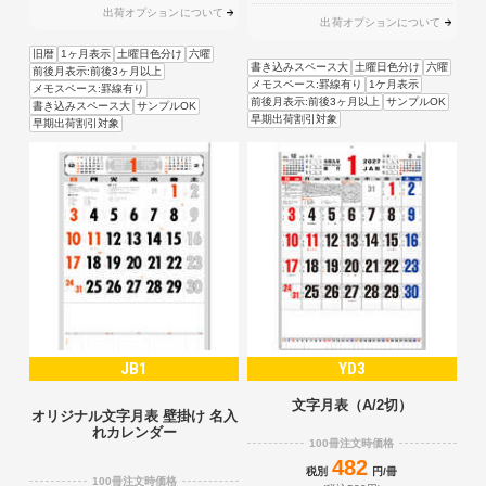
出荷オプションについて
出荷オプションについて
旧暦
1ヶ月表示
土曜日色分け
六曜
書き込みスペース大
土曜日色分け
六曜
前後月表示:前後3ヶ月以上
メモスペース:罫線有り
1ケ月表示
メモスペース:罫線有り
前後月表示:前後3ヶ月以上
サンプルOK
書き込みスペース大
サンプルOK
早期出荷割引対象
早期出荷割引対象
JB1
YD3
文字月表（A/2切）
オリジナル文字月表 壁掛け 名入
れカレンダー
100冊注文時価格
482
税別
円/冊
100冊注文時価格