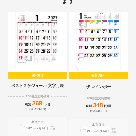
ます
NS201
NS203
ベストスケジュール 文字月表
ザ レインボー
100冊注文時価格
100冊注文時価格
268
348
税別
円/冊
税別
円/冊
(税込294円)
(税込382円)
出荷目安
出荷目安
迄に
2026
年
9
月
14
日
出荷
迄に
2026
年
9
月
14
日
出荷