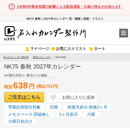
【令和8年熊本地震の影響による配送遅延・お届け停止のお知らせ】
NK75 春秋｜2027年カレンダー 花・植物｜芸術・イラスト
マイページ
お気に入りリスト
カート
名入れカレンダー製作所
壁掛けカレンダー
NK75 春秋
NK75 春秋 2027年カレンダー
100冊注文時の一冊当たりの価格
638
円
(税込701円)
税別
ご注文はこちら
お気に入りに追加
早期出荷割引対象
旧暦
前後月表示:前後2ヶ月
メモスペース:罫線無し
1ヶ月表示
六曜
土曜日色分け