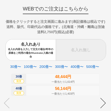
WEBでのご注文はこちらから
価格をクリックすると注文画面に進みます(表記価格は税込です)
送料、版代、印刷代込の価格です。(北海道・沖縄・離島は別途
送料2,750円(税込)必要)
名入れあり
名入れ無し
名入れ内容を入力して注文の場合/昨年の
原稿をご利用の場合/Illustrator入稿の場
合
30冊〜
100冊〜
200冊〜
300冊〜
400冊〜
500冊〜
48,444円
30冊
50
注文
注
一冊当たり1,614円
56,144円
40冊
60
注文
注
一冊当たり1,403円
70
注