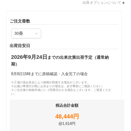
出荷オプションについて
ご注文冊数
出荷目安日
2026年9月24日
までの出来次第出荷予定（通常納
期）
8月8日15時までに原稿確認・入金完了の場合
※工場の混み具合により納期が前後する場合がございます。
※お届け希望日が既にお決まりの場合は、必ず事前にご相談ください。
※ご注文後の初校作成に1～2営業日かかる場合もございます。ご留意くださ
い。
税込合計金額
48,444円
@1,614円