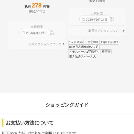
(税込530円)
278
税別
円/冊
(税込305円)
出荷目安
迄に
2026
年
9
月
14
日
出荷
出荷目安
出荷オプションについて
迄に
2026
年
9
月
24
日
出荷
1ヶ月表示
旧暦
六曜
土曜日色分け
出荷オプションについて
前後月表示:前後2ヶ月
メモスペース:罫線有り
晴雨表
書き込みスペース大
ショッピングガイド
お支払い方法について
以下のお支払い方法をご利用いただけます。