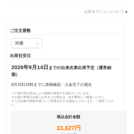
出荷オプションについて
ご注文冊数
出荷目安日
2026年9月14日
までの出来次第出荷予定（通常納
期）
8月10日15時までに原稿確認・入金完了の場合
※工場の混み具合により納期が前後する場合がございます。
※お届け希望日が既にお決まりの場合は、必ず事前にご相談ください。
※ご注文後の初校作成に1～2営業日かかる場合もございます。ご留意くださ
い。
税込合計金額
33,627円