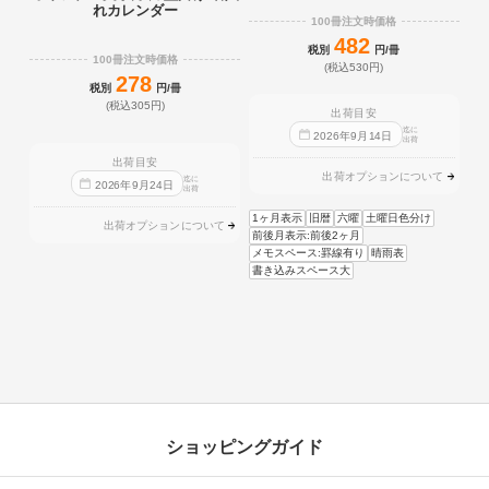
れカレンダー
100冊注文時価格
482
税別
円/冊
100冊注文時価格
(税込530円)
278
税別
円/冊
(税込305円)
出荷目安
迄に
2026
年
9
月
14
日
出荷
出荷目安
出荷オプションについて
迄に
2026
年
9
月
24
日
出荷
1ヶ月表示
旧暦
六曜
土曜日色分け
出荷オプションについて
前後月表示:前後2ヶ月
メモスペース:罫線有り
晴雨表
書き込みスペース大
ショッピングガイド