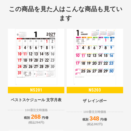
この商品を見た人はこんな商品も見てい
ます
NS201
NS203
ベストスケジュール 文字月表
ザ レインボー
100冊注文時価格
100冊注文時価格
268
348
税別
円/冊
税別
円/冊
(税込294円)
(税込382円)