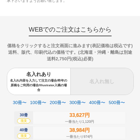
承下さいますようお願い致します。
WEBでのご注文はこちらから
価格をクリックすると注文画面に進みます(表記価格は税込です)
送料、版代、印刷代込の価格です。(北海道・沖縄・離島は別途
送料2,750円(税込)必要)
名入れあり
名入れ無し
名入れ内容を入力して注文の場合/昨年の
原稿をご利用の場合/Illustrator入稿の場
合
30冊〜
100冊〜
200冊〜
300冊〜
400冊〜
500冊〜
33,627円
30冊
50
注文
注
一冊当たり1,120円
38,984円
40冊
60
注文
注
一冊当たり974円