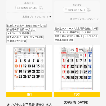
出荷目安
出荷目安
迄に
2026
年
9
月
14
日
出荷
迄に
2026
年
9
月
14
日
出荷
出荷オプションについて
出荷オプションについて
旧暦
1ヶ月表示
土曜日色分け
六曜
書き込みスペース大
土曜日色分け
六曜
前後月表示:前後3ヶ月以上
メモスペース:罫線有り
1ケ月表示
メモスペース:罫線有り
前後月表示:前後3ヶ月以上
サンプルOK
書き込みスペース大
サンプルOK
早期出荷割引対象
早期出荷割引対象
JB1
YD3
文字月表（A/2切）
オリジナル文字月表 壁掛け 名入