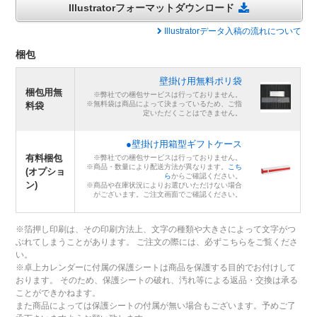
Illustratorフォーマットダウンロード
Illustratorデータ入稿の流れについて
梱包
壁掛け用無料ポリ袋
梱包用無
※弊社での梱包サービスは行っておりません。
※無料袋は商品によって決まっているため、ご指
料袋
定いただくことはできません。
●壁掛け用箱型ギフトケース
有料梱包
※弊社での梱包サービスは行っておりません。
※商品・数量により配送方法が異なります。
こち
(オプショ
ら
からご確認ください。
ン)
※商品や在庫状況によりお選びいただけない場合
がございます。ご注文画面でご確認ください。
※箔押し印刷は、その印刷方法上、文字の種類や大きさによって文字がつ
ぶれてしまうことがあります。 ご注文の際には、必ずこちらをご覧くださ
い。
※卓上カレンダーに付属の保護シートは商品を保護する目的でお付けして
おります。 そのため、保護シートの破れ、汚れ等による返品・交換は承る
ことができかねます。
また商品によっては保護シートの付属が無い場合もございます。予めご了