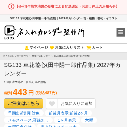
【令和8年熊本地震の影響による配送遅延・お届け停止のお知らせ】
SG133 草花遊心(田中陽一郎作品集)｜2027年カレンダー 花・植物｜芸術・イラスト
マイページ
お気に入りリスト
カート
名入れカレンダー製作所
壁掛けカレンダー
SG133 草花遊心(田中陽一郎作品集)
SG133 草花遊心(田中陽一郎作品集) 2027年カ
レンダー
100冊注文時の一冊当たりの価格
443
円
(税込487円)
税別
ご注文はこちら
お気に入りに追加
早期出荷割引対象
前後月表示:前後2ヶ月
メモスペース:罫線無し
1ヶ月表示
六曜
土曜日色分け
書き込みスペース大