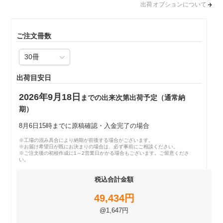
出荷オプションについて
ご注文冊数
出荷目安日
2026年9月18日
までの出来次第出荷予定（通常納
期）
8月6日15時までに原稿確認・入金完了の場合
※工場の混み具合により納期が前後する場合がございます。
※お届け希望日が既にお決まりの場合は、必ず事前にご相談ください。
※ご注文後の初校作成に1～2営業日かかる場合もございます。ご留意くださ
い。
税込合計金額
49,434円
@1,647円