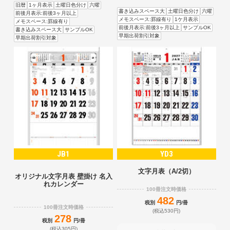
旧暦
1ヶ月表示
土曜日色分け
六曜
書き込みスペース大
土曜日色分け
六曜
前後月表示:前後3ヶ月以上
メモスペース:罫線有り
1ケ月表示
メモスペース:罫線有り
前後月表示:前後3ヶ月以上
サンプルOK
書き込みスペース大
サンプルOK
早期出荷割引対象
早期出荷割引対象
JB1
YD3
文字月表（A/2切）
オリジナル文字月表 壁掛け 名入
れカレンダー
100冊注文時価格
482
税別
円/冊
100冊注文時価格
(税込530円)
278
税別
円/冊
(税込305円)