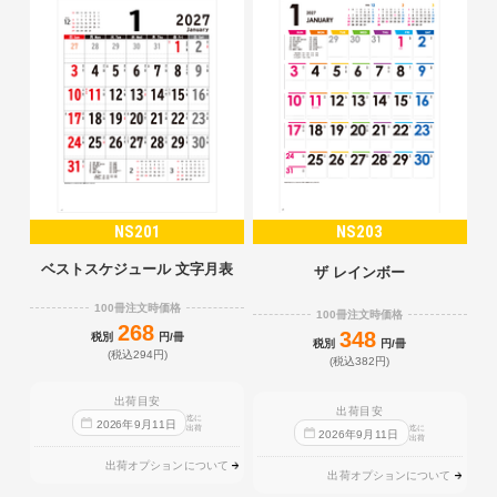
NS201
NS203
ベストスケジュール 文字月表
ザ レインボー
100冊注文時価格
100冊注文時価格
268
348
税別
円/冊
税別
円/冊
(税込294円)
(税込382円)
出荷目安
出荷目安
迄に
2026
年
9
月
11
日
出荷
迄に
2026
年
9
月
11
日
出荷
出荷オプションについて
出荷オプションについて