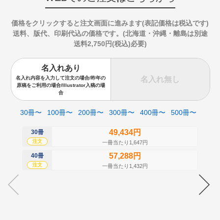
価格をクリックすると注文画面に進みます(表記価格は税込です)
送料、版代、印刷代込の価格です。(北海道・沖縄・離島は別途
送料2,750円(税込)必要)
名入れあり
名入れ無し
名入れ内容を入力して注文の場合/昨年の
原稿をご利用の場合/Illustrator入稿の場
合
30冊〜
100冊〜
200冊〜
300冊〜
400冊〜
500冊〜
49,434円
30冊
50
注文
注
一冊当たり1,647円
57,288円
40冊
60
注文
注
一冊当たり1,432円
70
注
80
注