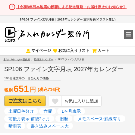
【令和8年熊本地震の影響による配送遅延・お届け停止のお知らせ】
SP106 ファイン文字月表｜2027年カレンダー 文字月表(イラスト無し)
マイページ
お気に入りリスト
カート
名入れカレンダー製作所
壁掛けカレンダー
SP106 ファイン文字月表
SP106 ファイン文字月表 2027年カレンダー
100冊注文時の一冊当たりの価格
651
円
(税込716円)
税別
ご注文はこちら
お気に入りに追加
土曜日色分け
六曜
1ヶ月表示
前後月表示:前後2ヶ月
旧暦
メモスペース:罫線有り
晴雨表
書き込みスペース大