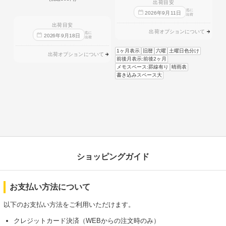
出荷目安
迄に
2026
年
9
月
11
日
出荷
出荷目安
出荷オプションについて
迄に
2026
年
9
月
18
日
出荷
1ヶ月表示
旧暦
六曜
土曜日色分け
出荷オプションについて
前後月表示:前後2ヶ月
メモスペース:罫線有り
晴雨表
書き込みスペース大
ショッピングガイド
お支払い方法について
以下のお支払い方法をご利用いただけます。
クレジットカード決済（WEBからの注文時のみ）