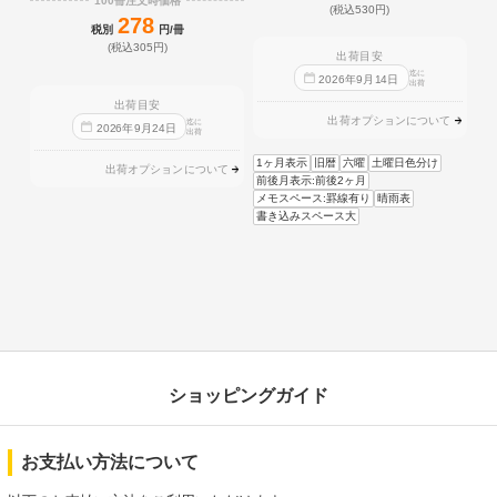
100冊注文時価格
(税込530円)
278
税別
円/冊
(税込305円)
出荷目安
迄に
2026
年
9
月
14
日
出荷
出荷目安
出荷オプションについて
迄に
2026
年
9
月
24
日
出荷
1ヶ月表示
旧暦
六曜
土曜日色分け
出荷オプションについて
前後月表示:前後2ヶ月
メモスペース:罫線有り
晴雨表
書き込みスペース大
ショッピングガイド
お支払い方法について