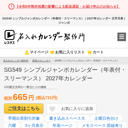
【令和8年熊本地震の影響による配送遅延・お届け停止のお知らせ】
SG549 シンプルジャンボカレンダー（年表付・スリーマンス）｜2027年カレンダー 文字月表｜
ジャンボ
マイページ
お気に入りリスト
カート
名入れカレンダー製作所
壁掛けカレンダー
SG549 シンプルジャンボカレンダー（年表付・スリーマンス）
SG549 シンプルジャンボカレンダー（年表付・
スリーマンス） 2027年カレンダー
100冊注文時の一冊当たりの価格
665
円
(税込731円)
税別
ご注文はこちら
お気に入りに追加
早期出荷割引対象
書き込みスペース大
土曜日色分け
六曜
3ヶ月表示
年表ページ
メモスペース:罫線有り