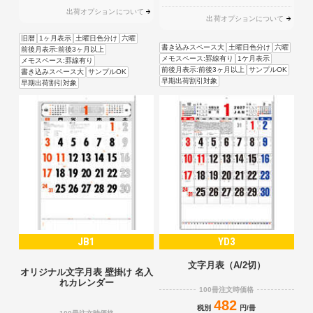
出荷オプションについて
出荷オプションについて
旧暦
1ヶ月表示
土曜日色分け
六曜
書き込みスペース大
土曜日色分け
六曜
前後月表示:前後3ヶ月以上
メモスペース:罫線有り
1ケ月表示
メモスペース:罫線有り
前後月表示:前後3ヶ月以上
サンプルOK
書き込みスペース大
サンプルOK
早期出荷割引対象
早期出荷割引対象
JB1
YD3
文字月表（A/2切）
オリジナル文字月表 壁掛け 名入
れカレンダー
100冊注文時価格
482
税別
円/冊