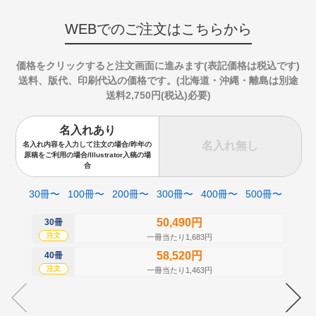
WEBでのご注文はこちらから
価格をクリックすると注文画面に進みます(表記価格は税込です)
送料、版代、印刷代込の価格です。(北海道・沖縄・離島は別途
送料2,750円(税込)必要)
名入れあり
名入れ無し
名入れ内容を入力して注文の場合/昨年の
原稿をご利用の場合/Illustrator入稿の場
合
30冊〜
100冊〜
200冊〜
300冊〜
400冊〜
500冊〜
50,490円
30冊
50
注文
注
一冊当たり1,683円
58,520円
40冊
60
注文
注
一冊当たり1,463円
70
注