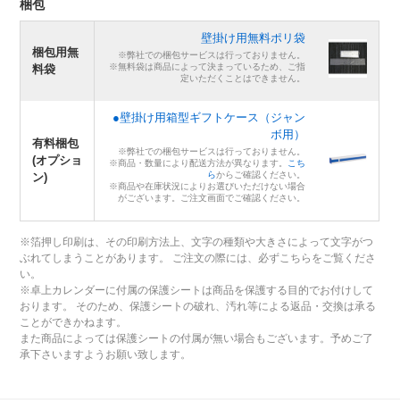
梱包
壁掛け用無料ポリ袋
梱包用無
※弊社での梱包サービスは行っておりません。
※無料袋は商品によって決まっているため、ご指
料袋
定いただくことはできません。
●壁掛け用箱型ギフトケース（ジャン
ボ用）
有料梱包
※弊社での梱包サービスは行っておりません。
(オプショ
※商品・数量により配送方法が異なります。
こち
ら
からご確認ください。
ン)
※商品や在庫状況によりお選びいただけない場合
がございます。ご注文画面でご確認ください。
※箔押し印刷は、その印刷方法上、文字の種類や大きさによって文字がつ
ぶれてしまうことがあります。 ご注文の際には、必ずこちらをご覧くださ
い。
※卓上カレンダーに付属の保護シートは商品を保護する目的でお付けして
おります。 そのため、保護シートの破れ、汚れ等による返品・交換は承る
ことができかねます。
また商品によっては保護シートの付属が無い場合もございます。予めご了
承下さいますようお願い致します。