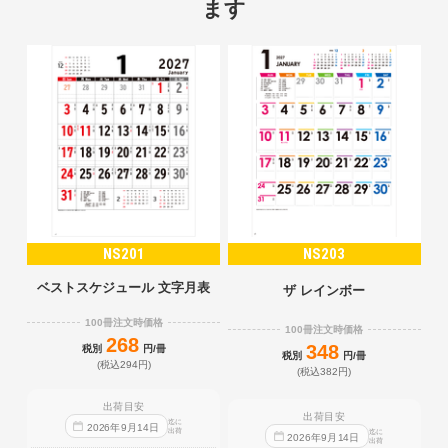
ます
NS201
NS203
ベストスケジュール 文字月表
ザ レインボー
100冊注文時価格
100冊注文時価格
268
348
税別
円/冊
税別
円/冊
(税込294円)
(税込382円)
出荷目安
出荷目安
迄に
2026
年
9
月
14
日
出荷
迄に
2026
年
9
月
14
日
出荷