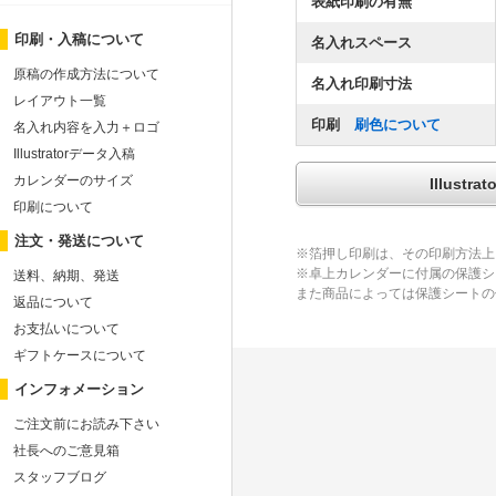
表紙印刷の有無
印刷・入稿について
名入れスペース
原稿の作成方法について
名入れ印刷寸法
レイアウト一覧
印刷
刷色について
名入れ内容を入力＋ロゴ
Illustratorデータ入稿
カレンダーのサイズ
Illus
印刷について
注文・発送について
※箔押し印刷は、その印刷方法上
※卓上カレンダーに付属の保護シ
送料、納期、発送
また商品によっては保護シートの
返品について
お支払いについて
ギフトケースについて
インフォメーション
ご注文前にお読み下さい
社長へのご意見箱
スタッフブログ