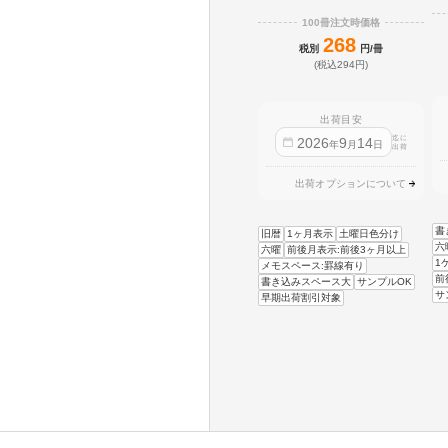
100冊注文時価格
268
税別
円/冊
(税込294円)
出荷目安
迄に
2026
9
14
年
月
日
出荷
出荷オプションについて
書
旧暦
1ヶ月表示
土曜日色分け
六
六曜
前後月表示:前後3ヶ月以上
1
メモスペース:罫線有り
前
書き込みスペース大
サンプルOK
サ
早期出荷割引対象