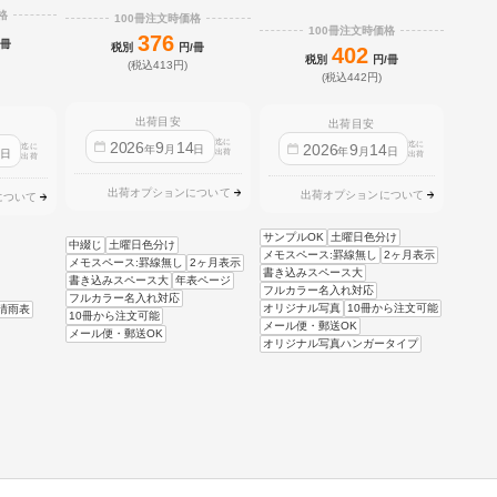
格
100冊注文時価格
100冊注文時価格
376
/冊
税別
円/冊
402
税別
円/冊
(税込413円)
(税込442円)
出荷目安
出荷目安
迄に
2026
9
14
迄に
2026
9
14
迄に
4
年
月
日
年
月
日
日
出荷
出荷
出荷
出荷オプションについて
出荷オプションについて
について
サンプルOK
土曜日色分け
中綴じ
土曜日色分け
メモスペース:罫線無し
2ヶ月表示
メモスペース:罫線無し
2ヶ月表示
書き込みスペース大
書き込みスペース大
年表ページ
フルカラー名入れ対応
フルカラー名入れ対応
オリジナル写真
10冊から注文可能
晴雨表
10冊から注文可能
メール便・郵送OK
メール便・郵送OK
オリジナル写真ハンガータイプ