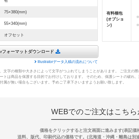
有
75×380(mm)
有料梱包
(オプショ
55×340(mm)
ン)
オフセット
tratorフォーマットダウンロード
Illustratorデータ入稿の流れについて
、文字の種類や大きさによって文字がつぶれてしまうことがあります。 ご注文の際
ートは商品を保護する目的でお付けしております。 そのため、保護シートの破れ
付属が無い場合もございます。予めご了承下さいますようお願い致します。
WEBでのご注文はこちら
価格をクリックすると注文画面に進みます(表記価
送料、版代、印刷代込の価格です。(北海道・沖縄・離島は別途送料