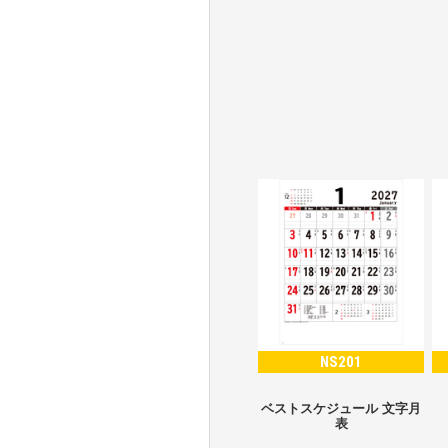
NS201
ベストスケジュール 文字月
表