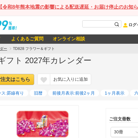
【令和8年熊本地震の影響による配送遅延・お届け停止のお知
ログ
て
よくあるご質問
オンライン相談
ダー
TD828 フラワー＆ギフト
＆ギフト 2027年カレンダー
ご注文はこちら
お気に入りに追加
ス:罫線有り
旧暦
前後月表示:前後2ヶ月
1ヶ月表示
ご注文冊数