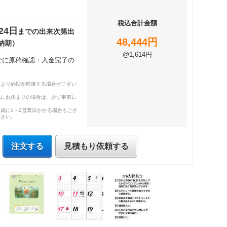
税込合計金額
24日
までの出来次第出
48,444円
納期）
@1,614円
までに原稿確認・入金完了の
により納期が前後する場合がござい
既にお決まりの場合は、必ず事前に
成に1～2営業日かかる場合もござ
ださい。
注文する
見積もり依頼する