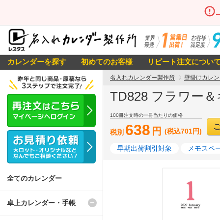
カレンダーを探す
初めてのお客様
リピート注文につい
名入れカレンダー製作所
壁掛けカレン
TD828 フラワー
100冊注文時の一冊当たりの価格
638
円
(税込701円)
税別
早期出荷割引対象
メモスペー
全てのカレンダー
卓上カレンダー・手帳