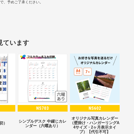
ので、予めご了承ください。
見ています
NS703
NS602
オリジナル写真カレンダー
シンプルデスク 中綴じカレ
（壁掛け・ハンガーリングA
2切）
ンダー（六曜あり）
4サイズ・2ヶ月表示タイ
プ）【代引不可】