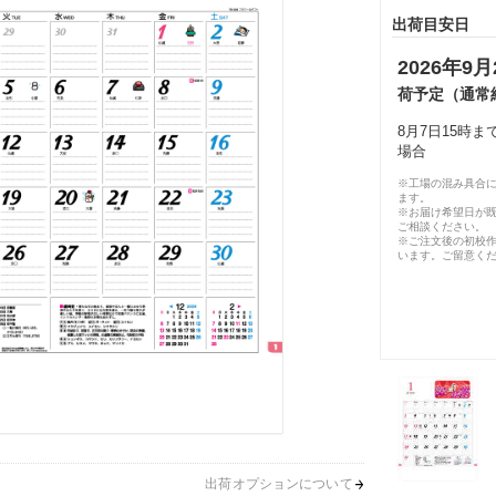
出荷目安日
2026年9月
荷予定（通常
8月7日15時
場合
※工場の混み具合
ます。
※お届け希望日が
ご相談ください。
※ご注文後の初校作
います。ご留意く
出荷オプションについて