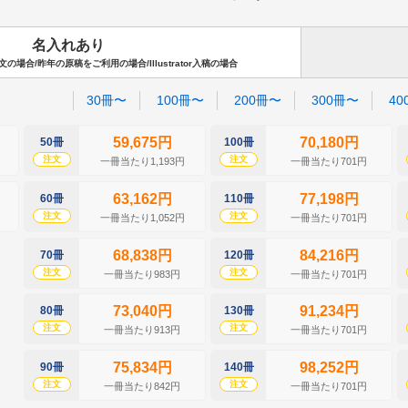
名入れあり
場合/昨年の原稿をご利用の場合/Illustrator入稿の場合
30冊〜
100冊〜
200冊〜
300冊〜
40
59,675円
70,180円
50冊
100冊
注文
注文
一冊当たり1,193円
一冊当たり701円
63,162円
77,198円
60冊
110冊
注文
注文
一冊当たり1,052円
一冊当たり701円
68,838円
84,216円
70冊
120冊
注文
注文
一冊当たり983円
一冊当たり701円
73,040円
91,234円
80冊
130冊
注文
注文
一冊当たり913円
一冊当たり701円
75,834円
98,252円
90冊
140冊
注文
注文
一冊当たり842円
一冊当たり701円