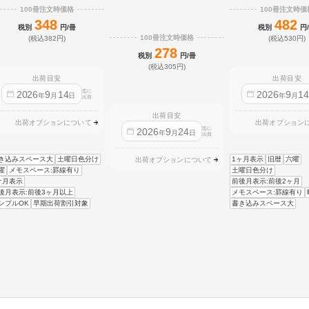
100冊注文時価格
100冊注文時価
348
482
税別
円/冊
税別
円
100冊注文時価格
(税込382円)
(税込530円)
278
税別
円/冊
(税込305円)
出荷目安
出荷目安
迄に
2026
9
14
2026
9
1
年
月
日
年
月
出荷
出荷目安
出荷オプションについて
出荷オプション
迄に
2026
9
24
年
月
日
出荷
き込みスペース大
土曜日色分け
1ヶ月表示
旧暦
六曜
出荷オプションについて
曜
メモスペース:罫線有り
土曜日色分け
ケ月表示
前後月表示:前後2ヶ月
後月表示:前後3ヶ月以上
メモスペース:罫線有り
ンプルOK
早期出荷割引対象
書き込みスペース大