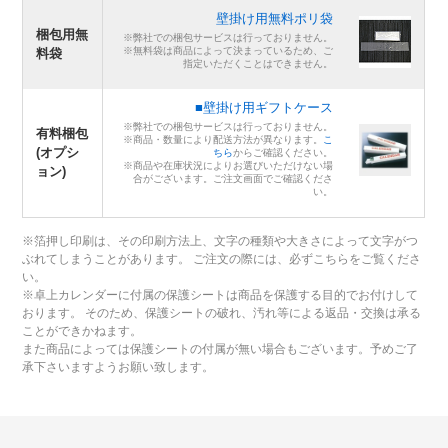
壁掛け用無料ポリ袋
梱包用無
※弊社での梱包サービスは行っておりません。
※無料袋は商品によって決まっているため、ご
料袋
指定いただくことはできません。
■壁掛け用ギフトケース
※弊社での梱包サービスは行っておりません。
有料梱包
※商品・数量により配送方法が異なります。
こ
(オプシ
ちら
からご確認ください。
※商品や在庫状況によりお選びいただけない場
ョン)
合がございます。ご注文画面でご確認くださ
い。
※箔押し印刷は、その印刷方法上、文字の種類や大きさによって文字がつ
ぶれてしまうことがあります。 ご注文の際には、必ずこちらをご覧くださ
い。
※卓上カレンダーに付属の保護シートは商品を保護する目的でお付けして
おります。 そのため、保護シートの破れ、汚れ等による返品・交換は承る
ことができかねます。
また商品によっては保護シートの付属が無い場合もございます。予めご了
承下さいますようお願い致します。