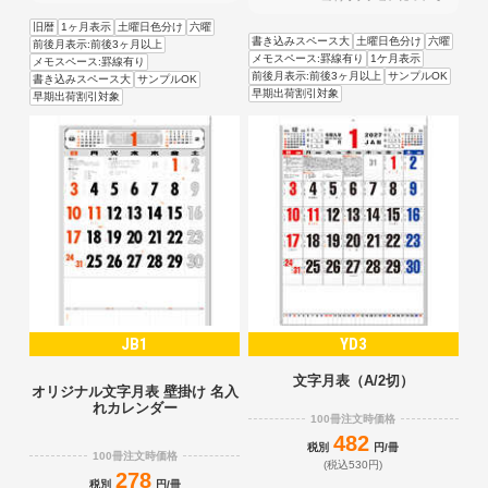
旧暦
1ヶ月表示
土曜日色分け
六曜
書き込みスペース大
土曜日色分け
六曜
前後月表示:前後3ヶ月以上
メモスペース:罫線有り
1ケ月表示
メモスペース:罫線有り
前後月表示:前後3ヶ月以上
サンプルOK
書き込みスペース大
サンプルOK
早期出荷割引対象
早期出荷割引対象
JB1
YD3
文字月表（A/2切）
オリジナル文字月表 壁掛け 名入
れカレンダー
100冊注文時価格
482
税別
円/冊
100冊注文時価格
(税込530円)
278
税別
円/冊