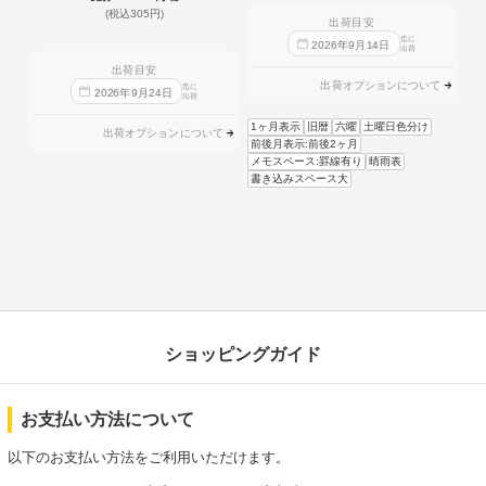
(税込305円)
出荷目安
迄に
2026
年
9
月
14
日
出荷
出荷目安
出荷オプションについて
迄に
2026
年
9
月
24
日
出荷
1ヶ月表示
旧暦
六曜
土曜日色分け
出荷オプションについて
前後月表示:前後2ヶ月
メモスペース:罫線有り
晴雨表
書き込みスペース大
ショッピングガイド
お支払い方法について
以下のお支払い方法をご利用いただけます。