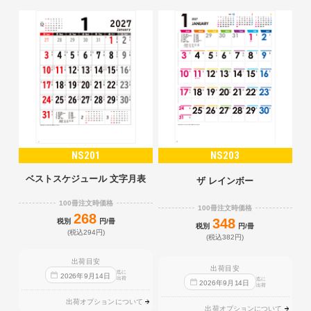
NS201
NS203
ベストスケジュール 文字月表
ザ レインボー
100冊注文時価格
100冊注文時価格
268
348
税別
円/冊
税別
円/冊
(税込294円)
(税込382円)
出荷目安
出荷目安
迄に
2026
年
9
月
14
日
出荷
迄に
2026
年
9
月
14
日
出荷
出荷オプションについて
出荷オプションについて