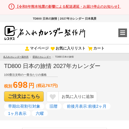
【令和8年熊本地震の影響による配送遅延・お届け停止のお知らせ】
TD800 日本の旅情｜2027年カレンダー 日本風景
マイページ
お気に入りリスト
カート
名入れカレンダー製作所
壁掛けカレンダー
TD800 日本の旅情
TD800 日本の旅情 2027年カレンダー
100冊注文時の一冊当たりの価格
698
円
(税込767円)
税別
ご注文はこちら
お気に入りに追加
早期出荷割引対象
旧暦
前後月表示:前後2ヶ月
1ヶ月表示
六曜