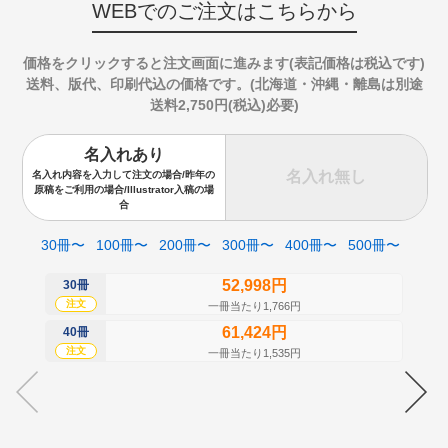
WEBでのご注文はこちらから
価格をクリックすると注文画面に進みます(表記価格は税込です)
送料、版代、印刷代込の価格です。(北海道・沖縄・離島は別途
送料2,750円(税込)必要)
名入れあり
名入れ無し
名入れ内容を入力して注文の場合/昨年の
原稿をご利用の場合/Illustrator入稿の場
合
30冊〜
100冊〜
200冊〜
300冊〜
400冊〜
500冊〜
52,998円
30冊
50
注文
注
一冊当たり1,766円
61,424円
40冊
60
注文
注
一冊当たり1,535円
70
注
80
注