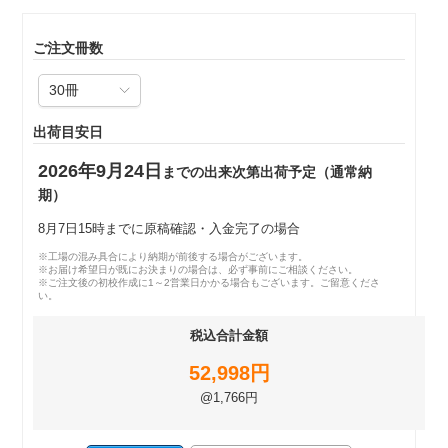
ご注文冊数
出荷目安日
2026年9月24日
までの出来次第出荷予定（通常納
期）
8月7日15時までに原稿確認・入金完了の場合
※工場の混み具合により納期が前後する場合がございます。
※お届け希望日が既にお決まりの場合は、必ず事前にご相談ください。
※ご注文後の初校作成に1～2営業日かかる場合もございます。ご留意くださ
い。
税込合計金額
52,998円
@1,766円