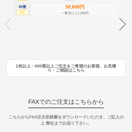
50,600円
40冊
60
注文
注
一冊当たり1,265円
70
注
80
注
90
注
2色以上・600冊以上ご注文をご希望のお客様、お見積
り・ご相談はこちら
FAXでのご注文はこちらから
こちらからFAX注文依頼書をダウンロードいただき、ご記入の
上 弊社までお送り下さい。