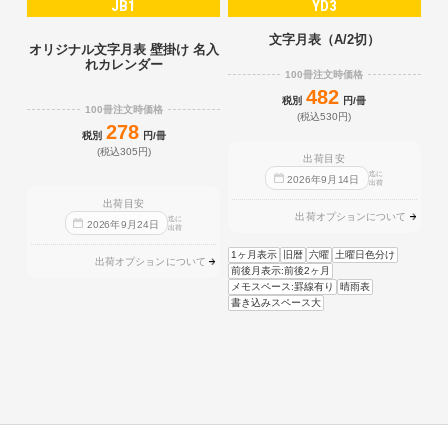
JB1
YD3
文字月表（A/2切）
オリジナル文字月表 壁掛け 名入
れカレンダー
100冊注文時価格
482
税別
円/冊
100冊注文時価格
(税込530円)
278
税別
円/冊
(税込305円)
出荷目安
迄に
2026
年
9
月
14
日
出荷
出荷目安
出荷オプションについて
迄に
2026
年
9
月
24
日
出荷
1ヶ月表示
旧暦
六曜
土曜日色分け
出荷オプションについて
前後月表示:前後2ヶ月
メモスペース:罫線有り
晴雨表
書き込みスペース大