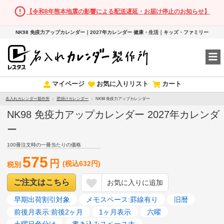
【令和8年熊本地震の影響による配送遅延・お届け停止のお知らせ】
NK98 免疫力アップカレンダー｜2027年カレンダー 健康・生活｜キッズ・ファミリー
マイページ
お気に入りリスト
カート
名入れカレンダー製作所
壁掛けカレンダー
NK98 免疫力アップカレンダー
NK98 免疫力アップカレンダー 2027年カレンダ
ー
100冊注文時の一冊当たりの価格
575
円
(税込632円)
税別
ご注文はこちら
お気に入りに追加
早期出荷割引対象
メモスペース:罫線有り
旧暦
前後月表示:前後2ヶ月
1ヶ月表示
六曜
土曜日色分け
書き込みスペース大