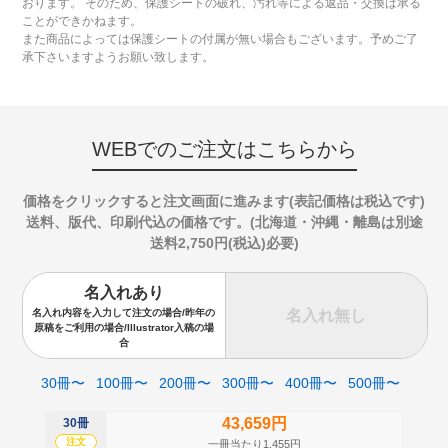
おります。 そのため、保護シートの破れ、汚れ等による返品・交換は承る
ことができかねます。
また商品によっては保護シートの付属が無い場合もございます。予めご了
承下さいますようお願い致します。
WEBでのご注文はこちらから
価格をクリックすると注文画面に進みます(表記価格は税込です)
送料、版代、印刷代込の価格です。(北海道・沖縄・離島は別途
送料2,750円(税込)必要)
名入れあり
名入れ無し
名入れ内容を入力して注文の場合/昨年の
原稿をご利用の場合/Illustrator入稿の場
合
30冊〜
100冊〜
200冊〜
300冊〜
400冊〜
500冊〜
43,659円
30冊
50
注文
注
一冊当たり1,455円