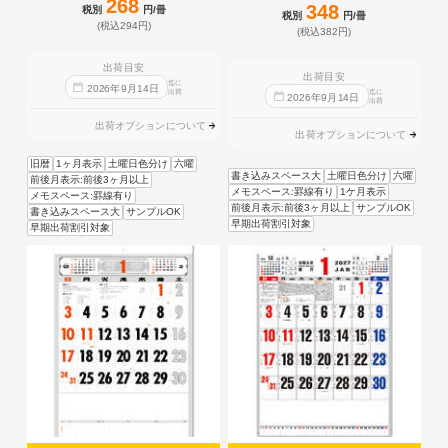
268
348
税別
円/冊
税別
円/冊
(税込294円)
(税込382円)
出荷目安
出荷目安
迄に
2026
年
9
月
14
日
出荷
迄に
2026
年
9
月
14
日
出荷
出荷オプションについて
出荷オプションについて
旧暦
1ヶ月表示
土曜日色分け
六曜
書き込みスペース大
土曜日色分け
六曜
前後月表示:前後3ヶ月以上
メモスペース:罫線有り
1ケ月表示
メモスペース:罫線有り
前後月表示:前後3ヶ月以上
サンプルOK
書き込みスペース大
サンプルOK
早期出荷割引対象
早期出荷割引対象