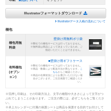
Illustratorフォーマットダウンロード
Illustratorデータ入稿の流れについて
梱包
壁掛け用無料ポリ袋
梱包用無
※弊社での梱包サービスは行っておりません。
※無料袋は商品によって決まっているため、ご
料袋
指定いただくことはできません。
■壁掛け用ギフトケース
※弊社での梱包サービスは行っておりません。
有料梱包
※商品・数量により配送方法が異なります。
こ
(オプシ
ちら
からご確認ください。
※商品や在庫状況によりお選びいただけない場
ョン)
合がございます。ご注文画面でご確認くださ
い。
※箔押し印刷は、その印刷方法上、文字の種類や大きさによって文字がつ
ぶれてしまうことがあります。 ご注文の際には、必ずこちらをご覧くださ
い。
※卓上カレンダーに付属の保護シートは商品を保護する目的でお付けして