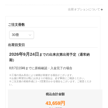
出荷オプションについて
ご注文冊数
出荷目安日
2026年9月24日
までの出来次第出荷予定（通常納
期）
8月7日15時までに原稿確認・入金完了の場合
※工場の混み具合により納期が前後する場合がございます。
※お届け希望日が既にお決まりの場合は、必ず事前にご相談ください。
※ご注文後の初校作成に1～2営業日かかる場合もございます。ご留意くださ
い。
税込合計金額
43,659円