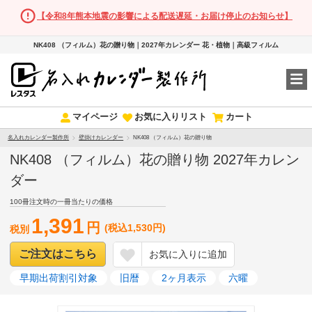
【令和8年熊本地震の影響による配送遅延・お届け停止のお知らせ】
NK408 （フィルム）花の贈り物｜2027年カレンダー 花・植物｜高級フィルム
マイページ
お気に入りリスト
カート
名入れカレンダー製作所
壁掛けカレンダー
NK408 （フィルム）花の贈り物
NK408 （フィルム）花の贈り物 2027年カレン
ダー
100冊注文時の一冊当たりの価格
1,391
円
(税込1,530円)
税別
ご注文はこちら
お気に入りに追加
早期出荷割引対象
旧暦
2ヶ月表示
六曜