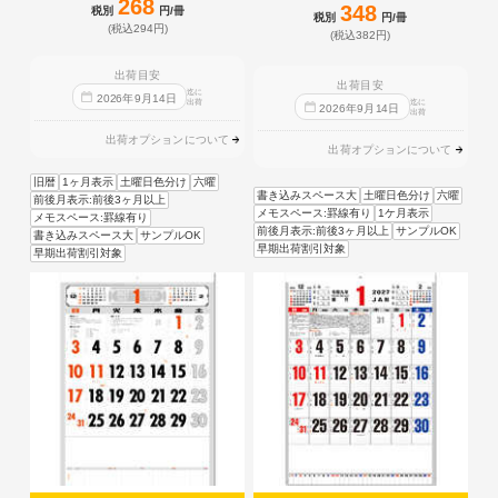
268
348
税別
円/冊
税別
円/冊
(税込294円)
(税込382円)
出荷目安
出荷目安
迄に
2026
年
9
月
14
日
出荷
迄に
2026
年
9
月
14
日
出荷
出荷オプションについて
出荷オプションについて
旧暦
1ヶ月表示
土曜日色分け
六曜
書き込みスペース大
土曜日色分け
六曜
前後月表示:前後3ヶ月以上
メモスペース:罫線有り
1ケ月表示
メモスペース:罫線有り
前後月表示:前後3ヶ月以上
サンプルOK
書き込みスペース大
サンプルOK
早期出荷割引対象
早期出荷割引対象