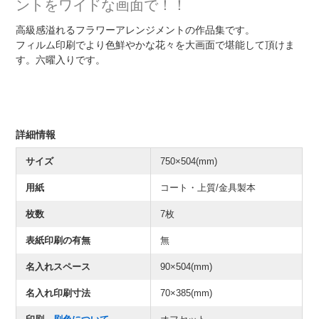
ントをワイドな画面で！！
高級感溢れるフラワーアレンジメントの作品集です。
フィルム印刷でより色鮮やかな花々を大画面で堪能して頂けま
す。六曜入りです。
詳細情報
サイズ
750×504(mm)
用紙
コート・上質/金具製本
枚数
7枚
表紙印刷の有無
無
名入れスペース
90×504(mm)
名入れ印刷寸法
70×385(mm)