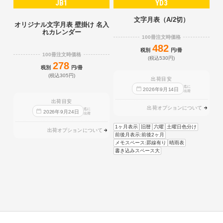
JB1
YD3
文字月表（A/2切）
オリジナル文字月表 壁掛け 名入
れカレンダー
100冊注文時価格
482
税別
円/冊
100冊注文時価格
(税込530円)
278
税別
円/冊
(税込305円)
出荷目安
迄に
2026
年
9
月
14
日
出荷
出荷目安
出荷オプションについて
迄に
2026
年
9
月
24
日
出荷
1ヶ月表示
旧暦
六曜
土曜日色分け
出荷オプションについて
前後月表示:前後2ヶ月
メモスペース:罫線有り
晴雨表
書き込みスペース大