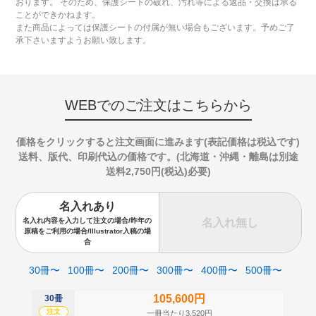
おります。 そのため、保護シートの破れ、汚れ等による返品・交換は承る
ことができかねます。
また商品によっては保護シートの付属が無い場合もございます。予めご了
承下さいますようお願い致します。
WEBでのご注文はこちらから
価格をクリックすると注文画面に進みます(表記価格は税込です)
送料、版代、印刷代込の価格です。(北海道・沖縄・離島は別途
送料2,750円(税込)必要)
名入れあり
名入れ無し
名入れ内容を入力して注文の場合/昨年の
原稿をご利用の場合/Illustrator入稿の場
合
30冊〜
100冊〜
200冊〜
300冊〜
400冊〜
500冊〜
105,600円
30冊
50
注文
注
一冊当たり3,520円