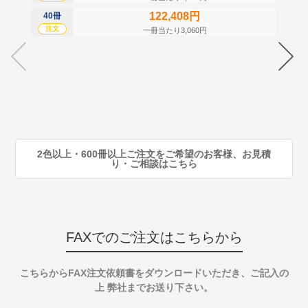
122,408円
40冊
60
注文
注
一冊当たり3,060円
70
注
80
注
90
注
2色以上・600冊以上ご注文をご希望のお客様、お見積
り・ご相談はこちら
FAXでのご注文はこちらから
こちらからFAX注文依頼書をダウンロードいただき、ご記入の
上 弊社までお送り下さい。