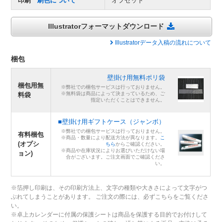
印刷
刷色について
オフセット
Illustratorフォーマットダウンロード
Illustratorデータ入稿の流れについて
梱包
壁掛け用無料ポリ袋
梱包用無
※弊社での梱包サービスは行っておりません。
※無料袋は商品によって決まっているため、ご
料袋
指定いただくことはできません。
■壁掛け用ギフトケース（ジャンボ）
※弊社での梱包サービスは行っておりません。
有料梱包
※商品・数量により配送方法が異なります。
こ
(オプシ
ちら
からご確認ください。
※商品や在庫状況によりお選びいただけない場
ョン)
合がございます。ご注文画面でご確認くださ
い。
※箔押し印刷は、その印刷方法上、文字の種類や大きさによって文字がつ
ぶれてしまうことがあります。 ご注文の際には、必ずこちらをご覧くださ
い。
※卓上カレンダーに付属の保護シートは商品を保護する目的でお付けして